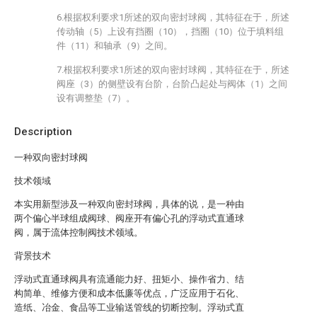
6.根据权利要求1所述的双向密封球阀，其特征在于，所述
传动轴（5）上设有挡圈（10），挡圈（10）位于填料组
件（11）和轴承（9）之间。
7.根据权利要求1所述的双向密封球阀，其特征在于，所述
阀座（3）的侧壁设有台阶，台阶凸起处与阀体（1）之间
设有调整垫（7）。
Description
一种双向密封球阀
技术领域
本实用新型涉及一种双向密封球阀，具体的说，是一种由
两个偏心半球组成阀球、阀座开有偏心孔的浮动式直通球
阀，属于流体控制阀技术领域。
背景技术
浮动式直通球阀具有流通能力好、扭矩小、操作省力、结
构简单、维修方便和成本低廉等优点，广泛应用于石化、
造纸、冶金、食品等工业输送管线的切断控制。浮动式直