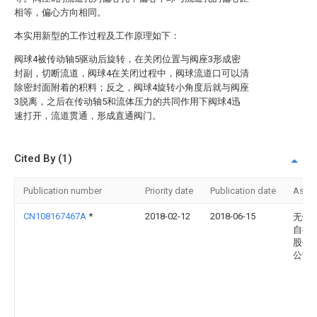
相等，偏心方向相同。
本实用新型的工作过程及工作原理如下：
阀球4被传动轴5驱动后旋转，在关闭位置与阀座3形成密
封副，切断流道，阀球4在关闭过程中，阀球流道口可以清
除密封面附着的积料；反之，阀球4旋转小角度后就与阀座
3脱离，之后在传动轴5和流体压力的共同作用下阀球4迅
速打开，流道贯通，形成直通阀门。
Cited By (1)
Publication number
Priority date
Publication date
Assi
CN108167467A
*
2018-02-12
2018-06-15
无锡
自控
股份
公司