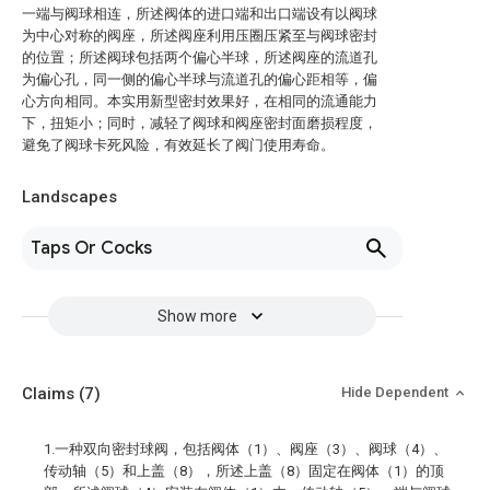
一端与阀球相连，所述阀体的进口端和出口端设有以阀球
为中心对称的阀座，所述阀座利用压圈压紧至与阀球密封
的位置；所述阀球包括两个偏心半球，所述阀座的流道孔
为偏心孔，同一侧的偏心半球与流道孔的偏心距相等，偏
心方向相同。本实用新型密封效果好，在相同的流通能力
下，扭矩小；同时，减轻了阀球和阀座密封面磨损程度，
避免了阀球卡死风险，有效延长了阀门使用寿命。
Landscapes
Taps Or Cocks
Show more
Claims
(7)
Hide Dependent
1.一种双向密封球阀，包括阀体（1）、阀座（3）、阀球（4）、
传动轴（5）和上盖（8），所述上盖（8）固定在阀体（1）的顶