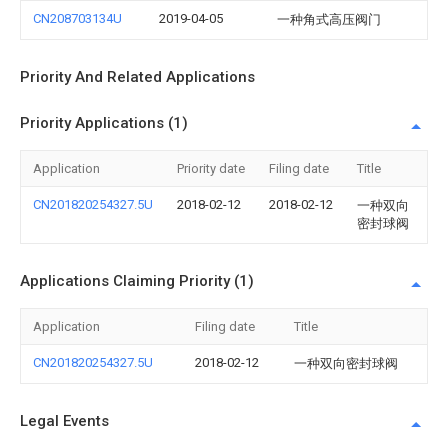
CN208703134U
2019-04-05
一种角式高压阀门
Priority And Related Applications
Priority Applications (1)
Application
Priority date
Filing date
Title
CN201820254327.5U
2018-02-12
2018-02-12
一种双向
密封球阀
Applications Claiming Priority (1)
Application
Filing date
Title
CN201820254327.5U
2018-02-12
一种双向密封球阀
Legal Events