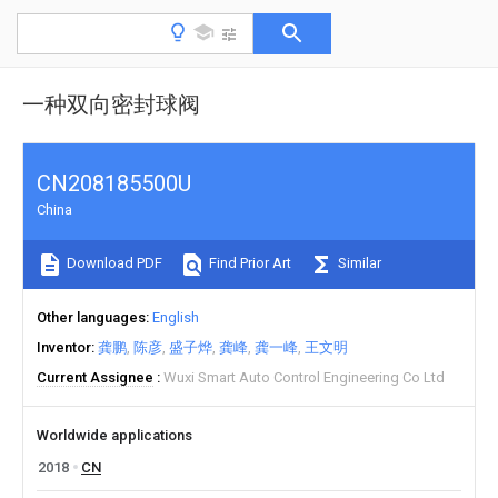
一种双向密封球阀
CN208185500U
China
Download PDF
Find Prior Art
Similar
Other languages
English
Inventor
龚鹏
陈彦
盛子烨
龚峰
龚一峰
王文明
Current Assignee
Wuxi Smart Auto Control Engineering Co Ltd
Worldwide applications
2018
CN