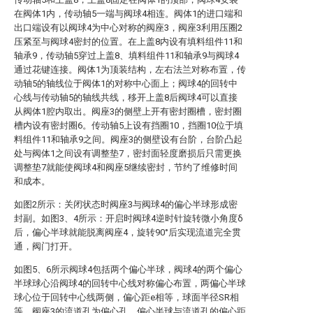
在阀体1内，传动轴5一端与阀球4相连。阀体1的进口端和
出口端设有以阀球4为中心对称的阀座3，阀座3利用压圈2
压紧至与阀球4密封的位置。在上盖8内设有填料组件11和
轴承9，传动轴5穿过上盖8、填料组件11和轴承9与阀球4
通过花键连接。阀体1为顶装结构，左右法兰对称布置，传
动轴5的轴线位于阀体1的对称中心面上；阀球4的回转中
心线与传动轴5的轴线共线，移开上盖8后阀球4可以直接
从阀体1腔内取出。阀座3的侧壁上开有密封圈槽，密封圈
槽内设有密封圈6。传动轴5上设有挡圈10，挡圈10位于填
料组件11和轴承9之间。阀座3的侧壁设有台阶，台阶凸起
处与阀体1之间设有调整垫7，密封面轻度磨损后只需更换
调整垫7就能使阀球4和阀座5继续密封，节约了维修时间
和成本。
如图2所示：关闭状态时阀座3与阀球4的偏心半球形成密
封副。如图3、4所示：开启时阀球4逆时针旋转微小角度δ
后，偏心半球就能脱离阀座4，旋转90°后实现流道完全贯
通，阀门打开。
如图5、6所示阀球4包括两个偏心半球，阀球4的两个偏心
半球球心沿阀球4的回转中心线对称偏心布置，两偏心半球
球心位于回转中心线两侧，偏心距e相等，球面半径SR相
等。阀座3的流道孔为偏心孔，偏心半球与流道孔的偏心距