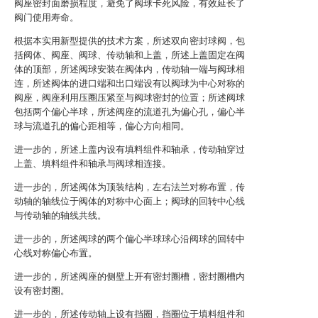
阀座密封面磨损程度，避免了阀球卡死风险，有效延长了
阀门使用寿命。
根据本实用新型提供的技术方案，所述双向密封球阀，包
括阀体、阀座、阀球、传动轴和上盖，所述上盖固定在阀
体的顶部，所述阀球安装在阀体内，传动轴一端与阀球相
连，所述阀体的进口端和出口端设有以阀球为中心对称的
阀座，阀座利用压圈压紧至与阀球密封的位置；所述阀球
包括两个偏心半球，所述阀座的流道孔为偏心孔，偏心半
球与流道孔的偏心距相等，偏心方向相同。
进一步的，所述上盖内设有填料组件和轴承，传动轴穿过
上盖、填料组件和轴承与阀球相连接。
进一步的，所述阀体为顶装结构，左右法兰对称布置，传
动轴的轴线位于阀体的对称中心面上；阀球的回转中心线
与传动轴的轴线共线。
进一步的，所述阀球的两个偏心半球球心沿阀球的回转中
心线对称偏心布置。
进一步的，所述阀座的侧壁上开有密封圈槽，密封圈槽内
设有密封圈。
进一步的，所述传动轴上设有挡圈，挡圈位于填料组件和