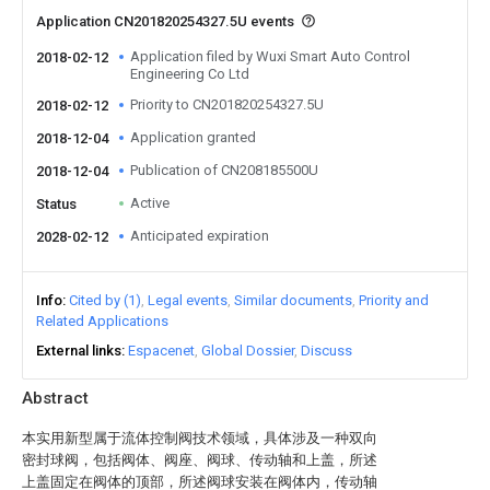
Application CN201820254327.5U events
Application filed by Wuxi Smart Auto Control
2018-02-12
Engineering Co Ltd
Priority to CN201820254327.5U
2018-02-12
Application granted
2018-12-04
Publication of CN208185500U
2018-12-04
Active
Status
Anticipated expiration
2028-02-12
Info
Cited by (1)
Legal events
Similar documents
Priority and
Related Applications
External links
Espacenet
Global Dossier
Discuss
Abstract
本实用新型属于流体控制阀技术领域，具体涉及一种双向
密封球阀，包括阀体、阀座、阀球、传动轴和上盖，所述
上盖固定在阀体的顶部，所述阀球安装在阀体内，传动轴