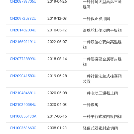
CN208793706U
2019-04-26
一种衬耐火型高温三通
蝶阀
CN209725332U
2019-12-03
一种截止双用阀
CN201462004U
2010-05-12
滚珠丝杠传动的平板阀
CN216692191U
2022-06-07
一种双偏心双向高温蝶
阀
CN207728899U
2018-08-14
一种硬碰硬金属密封蝶
阀
CN209041580U
2019-06-28
一种衬氟法兰式柱塞阀
装置
CN210484681U
2020-05-08
一种电动三通截止阀
CN210240584U
2020-04-03
一种蝶阀
CN106855130A
2017-06-16
一种平行式双闸板闸阀
CN100363660C
2008-01-23
轻便式双密封旋切阀