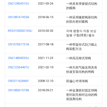
CN212804513U
2021-03-26
一种具有弹簧锁式结构
的蝶阀
CN108167455A
2018-06-15
一种采用橡胶阀座结构
的双向密封蝶阀
KR20100002165U
2010-03-03
자체 평형식 자동 보상
밀봉 구형(球形) 밸브
CN107061751A
2017-08-18
一种带旋转式刮刀截止
阀装配方法
CN214838533U
2021-11-23
一种高压楔式球阀
CN212564467U
2021-02-19
一种天然气输送用具有
快速安装结构的闸阀
CN201162846Y
2008-12-10
双偏心半球球阀
CN108561579A
2018-09-21
一种金属密封固定球阀
密封副无相对运动的阀
座脱离结构