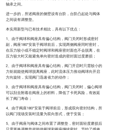
轴承之间。
进一步的，所述阀座的侧壁设有台阶，台阶凸起处与阀体
之间设有调整垫。
本实用新型与已有技术相比，具有以下优点：
1、由于阀球和阀座具有偏心结构，阀门关闭时形成密封
副，阀座180°安装于阀球前后，实现两侧阀座同时密封，
在压力较小或不稳定时阀球和阀座密封面也不会脱离，在
压力较大时又能避免单向密封造成的密封面过度磨损；
2、由于阀球和阀座具有偏心结构，阀门开启时只需较小的
力矩就能使阀球脱离阀座，此时流体压力推动阀球向开启
方向旋转，实现阀门迅速省力的动作；
3、由于阀球和阀座具有偏心结构，阀门关闭时，偏心阀球
可以刮去附着在阀座上的积料，降低了卡死风险，有效延
长了阀门寿命；
4、由于阀座180°安装于阀球前后，形成双向密封结构，所
以阀门现场安装时流量为双向形式，便于安装；
5、由于阀座与阀体之间布置了调整垫，密封面轻度磨损后
只需更换调整垫就能使阀球和阀座继续密封，节约了维修