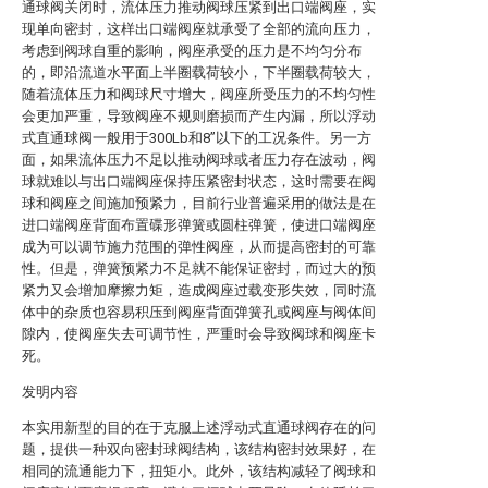
通球阀关闭时，流体压力推动阀球压紧到出口端阀座，实
现单向密封，这样出口端阀座就承受了全部的流向压力，
考虑到阀球自重的影响，阀座承受的压力是不均匀分布
的，即沿流道水平面上半圈载荷较小，下半圈载荷较大，
随着流体压力和阀球尺寸增大，阀座所受压力的不均匀性
会更加严重，导致阀座不规则磨损而产生内漏，所以浮动
式直通球阀一般用于300Lb和8”以下的工况条件。另一方
面，如果流体压力不足以推动阀球或者压力存在波动，阀
球就难以与出口端阀座保持压紧密封状态，这时需要在阀
球和阀座之间施加预紧力，目前行业普遍采用的做法是在
进口端阀座背面布置碟形弹簧或圆柱弹簧，使进口端阀座
成为可以调节施力范围的弹性阀座，从而提高密封的可靠
性。但是，弹簧预紧力不足就不能保证密封，而过大的预
紧力又会增加摩擦力矩，造成阀座过载变形失效，同时流
体中的杂质也容易积压到阀座背面弹簧孔或阀座与阀体间
隙内，使阀座失去可调节性，严重时会导致阀球和阀座卡
死。
发明内容
本实用新型的目的在于克服上述浮动式直通球阀存在的问
题，提供一种双向密封球阀结构，该结构密封效果好，在
相同的流通能力下，扭矩小。此外，该结构减轻了阀球和