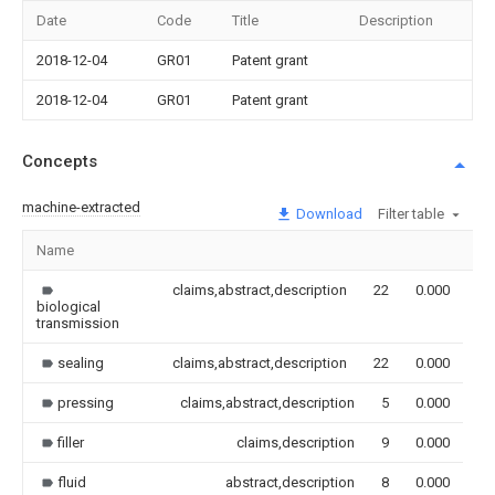
Date
Code
Title
Description
2018-12-04
GR01
Patent grant
2018-12-04
GR01
Patent grant
Concepts
machine-extracted
Download
Filter table
Name
Im
claims,abstract,description
22
0.000
biological
transmission
sealing
claims,abstract,description
22
0.000
pressing
claims,abstract,description
5
0.000
filler
claims,description
9
0.000
fluid
abstract,description
8
0.000