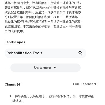
述第一板面的中央开设有凹陷部；所述第一球缺体的中部
开设有螺纹孔，所述第二球缺体的中部设有能够与所述螺
纹孔配合连接的螺杆；所述第一球缺体和第二球缺体能够
分别设置在第一板面的凹陷部和第二板面上，且所述第二
球缺体的螺杆能够穿过所述通孔与所述第一球缺体的螺纹
孔连接固定。本实用新型的平衡板，能够适应不同平衡能
力的人群使用。
Landscapes
Rehabilitation Tools
Show more
Claims
(4)
Hide Dependent
1.一种平衡板，其特征在于，包括平衡板板体、第一球缺体和第
二球缺体，