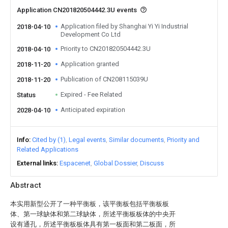
Application CN201820504442.3U events
Application filed by Shanghai Yi Yi Industrial
2018-04-10
Development Co Ltd
Priority to CN201820504442.3U
2018-04-10
Application granted
2018-11-20
Publication of CN208115039U
2018-11-20
Expired - Fee Related
Status
Anticipated expiration
2028-04-10
Info
Cited by (1)
Legal events
Similar documents
Priority and
Related Applications
External links
Espacenet
Global Dossier
Discuss
Abstract
本实用新型公开了一种平衡板，该平衡板包括平衡板板
体、第一球缺体和第二球缺体，所述平衡板板体的中央开
设有通孔，所述平衡板板体具有第一板面和第二板面，所