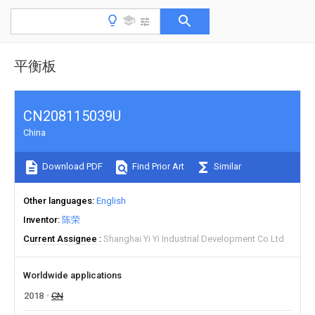
平衡板
CN208115039U
China
Download PDF
Find Prior Art
Similar
Other languages
English
Inventor
陈荣
Current Assignee
Shanghai Yi Yi Industrial Development Co Ltd
Worldwide applications
2018
CN