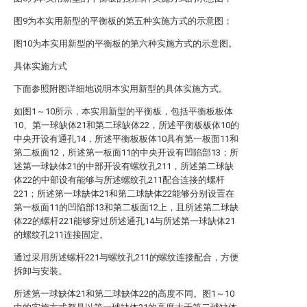
图9为本实用新型的平衡板的第五种实施方式的示意图；
图10为本实用新型的平衡板的第六种实施方式的示意图。
具体实施方式
下面参照附图详细地说明本实用新型的具体实施方式。
如图1～10所示，本实用新型的平衡板，包括平衡板板体
10、第一球缺体21和第二球缺体22，所述平衡板板体10的
中央开设有通孔14，所述平衡板板体10具有第一板面11和
第二板面12，所述第一板面11的中央开设有凹陷部13；所
述第一球缺体21的中部开设有螺纹孔211，所述第二球缺
体22的中部设有能够与所述螺纹孔211配合连接的螺杆
221；所述第一球缺体21和第二球缺体22能够分别设置在
第一板面11的凹陷部13和第二板面12上，且所述第二球缺
体22的螺杆221能够穿过所述通孔14与所述第一球缺体21
的螺纹孔211连接固定。
通过采用所述螺杆221与螺纹孔211的螺纹连接配合，方便
拆卸与安装。
所述第一球缺体21和第二球缺体22的高度不同。图1～10