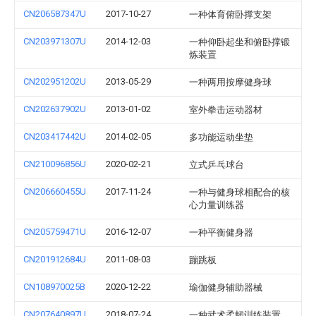
CN206587347U
2017-10-27
一种体育俯卧撑支架
CN203971307U
2014-12-03
一种仰卧起坐和俯卧撑锻
炼装置
CN202951202U
2013-05-29
一种两用按摩健身球
CN202637902U
2013-01-02
室外拳击运动器材
CN203417442U
2014-02-05
多功能运动坐垫
CN210096856U
2020-02-21
立式乒乓球台
CN206660455U
2017-11-24
一种与健身球相配合的核
心力量训练器
CN205759471U
2016-12-07
一种平衡健身器
CN201912684U
2011-08-03
蹦跳板
CN108970025B
2020-12-22
瑜伽健身辅助器械
CN207640897U
2018-07-24
一种武术柔韧训练装置