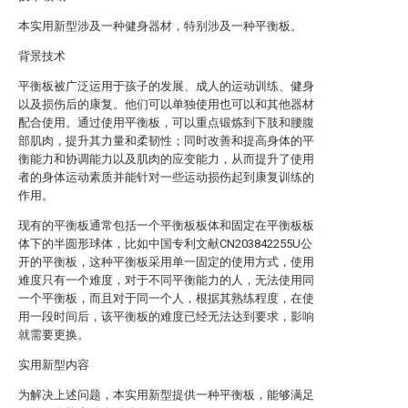
本实用新型涉及一种健身器材，特别涉及一种平衡板。
背景技术
平衡板被广泛运用于孩子的发展、成人的运动训练、健身
以及损伤后的康复。他们可以单独使用也可以和其他器材
配合使用。通过使用平衡板，可以重点锻炼到下肢和腰腹
部肌肉，提升其力量和柔韧性；同时改善和提高身体的平
衡能力和协调能力以及肌肉的应变能力，从而提升了使用
者的身体运动素质并能针对一些运动损伤起到康复训练的
作用。
现有的平衡板通常包括一个平衡板板体和固定在平衡板板
体下的半圆形球体，比如中国专利文献CN203842255U公
开的平衡板，这种平衡板采用单一固定的使用方式，使用
难度只有一个难度，对于不同平衡能力的人，无法使用同
一个平衡板，而且对于同一个人，根据其熟练程度，在使
用一段时间后，该平衡板的难度已经无法达到要求，影响
就需要更换。
实用新型内容
为解决上述问题，本实用新型提供一种平衡板，能够满足