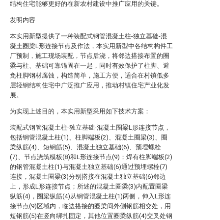
结构住宅能够更好的在新农村建设中推广应用的关键。
发明内容
本实用新型提供了一种装配式钢管混凝土柱-独立基础-混
凝土圈梁L形连接节点及作法，本实用新型中各结构构件工
厂预制，施工现场装配，节点后浇，将邻边搭接布置的圈
梁与柱、基础可靠锚固在一起，同时有效保护了柱脚、避
免柱脚钢材腐蚀，构造简单，施工方便，适合在村镇低多
层轻钢结构住宅中广泛推广应用，推动村镇住宅产业化发
展。
为实现上述目的，本实用新型采用如下技术方案：
装配式钢管混凝土柱-独立基础-混凝土圈梁L形连接节点，
包括钢管混凝土柱(1)、柱脚端板(2)、混凝土圈梁(3)、圈
梁纵筋(4)、短钢筋(5)、混凝土独立基础(6)、预埋螺栓
(7)、节点浇筑模板(8)和L形连接节点(9)；焊有柱脚端板(2)
的钢管混凝土柱(1)与混凝土独立基础(6)通过预埋螺栓(7)
连接，混凝土圈梁(3)分别搭接在混凝土独立基础(6)邻边
上，形成L形连接节点；所述的混凝土圈梁(3)内配置圈梁
纵筋(4)，圈梁纵筋(4)从钢管混凝土柱(1)两侧，伸入L形连
接节点(9)区域内，临边搭接的圈梁间外侧钢筋相交处，用
短钢筋(5)在竖向绑扎固定，其他位置圈梁纵筋(4)交叉处钢