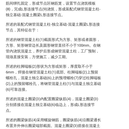
筋间绑扎固定，形成节点区钢筋笼，设置节点浇筑模板
(8)，完成L形连接节点(9)浇筑，形成装配式钢管混凝土柱-
独立基础-混凝土圈梁L形连接节点。
所述的装配式钢管混凝土柱-独立基础-混凝土圈梁L形连接
节点，其特征在于：
所述的钢管混凝土柱(1)截面形式为方形、矩形或者圆形，
方形、矩形钢管边长及圆形钢管直径不小于100mm。在钢
管内浇筑混凝土，养护后形成钢管混凝土柱，工厂预制，
现场直接安装，方便施工，减少工期。
所述的柱脚端板(2)形状为方形或矩形，厚度取不小于
6mm，焊接在钢管混凝土柱(1)底部。柱脚端板(2)上预留
螺栓孔，混凝土独立基础(6)上的预埋螺栓(7)穿过柱脚端板
(2)上的预留螺栓孔，将钢管混凝土柱(1)与混凝土独立基础
(6)可靠连接。
所述的混凝土圈梁(3)内配置圈梁纵筋(4)，混凝土圈梁(3)
分别搭接在混凝土独立基础(6)临边上，形成L形连接节
点。
所述的圈梁纵筋(4)采用螺旋钢筋，圈梁纵筋(4)沿圈梁通长
布置并外伸出圈梁端部截面。混凝土圈梁(3)搭接在混凝土