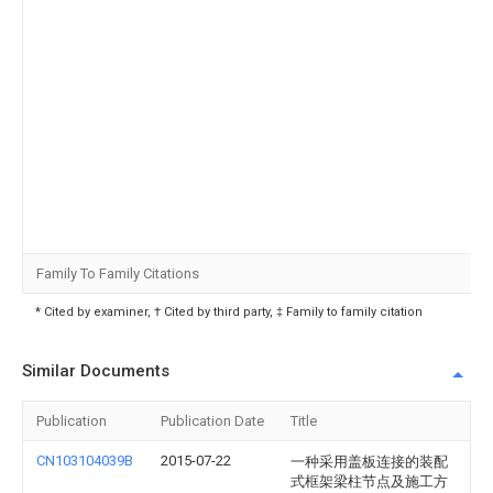
Family To Family Citations
* Cited by examiner, † Cited by third party, ‡ Family to family citation
Similar Documents
Publication
Publication Date
Title
CN103104039B
2015-07-22
一种采用盖板连接的装配
式框架梁柱节点及施工方