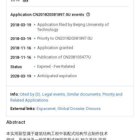
Application CN201820381897.0U events
Application filed by Beijing University of
2018-03-19
Technology
Priority to CN201820381897.0U
2018-03-19
Application granted
2018-11-16
Publication of CN208105477U
2018-11-16
Expired - Fee Related
Status
Anticipated expiration
2028-03-19
Info
Cited by (3)
Legal events
Similar documents
Priority and
Related Applications
External links
Espacenet
Global Dossier
Discuss
Abstract
本实用新型属于建筑结构工程中装配式结构节点制作技术
领域，具体涉及一种装配式钢管混凝土柱‑独立基础‑混凝