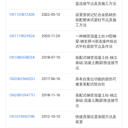
盖连接节点及其施工方法
CN112081242B
2022-05-13
设置形状记忆合金筋材的
装配整体式梁柱节点及施
工方法
CN111962952A
2020-11-20
一种钢管混凝土柱-H型钢
梁-钢支撑-π形连接件组合
式中柱底部节点及作法
CN108265823A
2018-07-10
装配式钢管混凝土柱-独立
基础-混凝土圈梁l形连接节
点
CN206256622U
2017-06-16
具有自复位功能的损伤可
修复装配式组合柱
CN208105477U
2018-11-16
装配式钢管混凝土柱-独立
基础-混凝土圈梁l形连接节
点
CN101936074B
2012-10-10
快捷房屋抗震加固方法及
装置