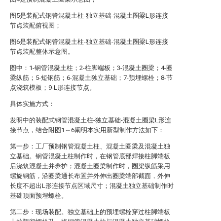
图5是装配式钢管混凝土柱-独立基础-混凝土圈梁L形连接
节点装配俯视图；
图6是装配式钢管混凝土柱-独立基础-混凝土圈梁L形连接
节点装配整体示意图。
图中：1-钢管混凝土柱；2-柱脚端板；3-混凝土圈梁；4-圈
梁纵筋；5-短钢筋；6-混凝土独立基础；7-预埋螺栓；8-节
点浇筑模板；9-L形连接节点。
具体实施方式：
发明中的装配式钢管混凝土柱-独立基础-混凝土圈梁L形连
接节点，结合附图1～6阐明本实用新型制作方法如下：
第一步：工厂预制钢管混凝土柱、混凝土圈梁及混凝土独
立基础。钢管混凝土柱制作时，在钢管底部焊接柱脚端板
后浇筑混凝土并养护；混凝土圈梁制作时，圈梁纵筋采用
螺旋钢筋，沿圈梁通长布置并外伸出圈梁端部截面，外伸
长度不超出L形连接节点区域尺寸；混凝土独立基础制作时
基础顶面预埋螺栓。
第二步：现场装配。独立基础上的预埋螺栓穿过柱脚端板