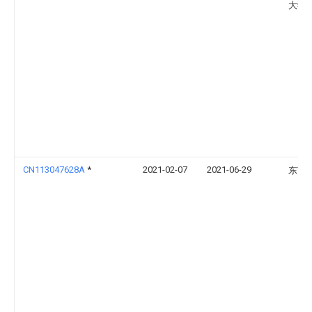
大学
CN113047628A
*
2021-02-07
2021-06-29
东南