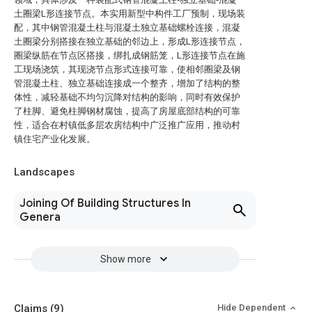
土圈梁L形连接节点。本实用新型中构件工厂预制，现场装
配，其中钢管混凝土柱与混凝土独立基础螺栓连接，混凝
土圈梁分别搭接在独立基础的邻边上，形成L形连接节点，
圈梁纵筋在节点区搭接，绑扎成钢筋笼，L形连接节点在施
工现场浇筑，其现浇节点形式连接可靠，使相邻圈梁及钢
管混凝土柱、独立基础连接成一个整齐，增加了结构的整
体性，减轻基础不均匀沉降对结构的影响，同时有效保护
了柱脚、避免柱脚钢材腐蚀，提高了房屋底部结构的可靠
性，适合在村镇低多层农房结构中广泛推广应用，推动村
镇住宅产业化发展。
Landscapes
Joining Of Building Structures In
Genera
Show more
Claims
(9)
Hide Dependent