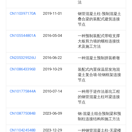
法
CN110397170A
2019-11-01
钢管混凝土柱-预制混凝土
叠合梁的装配式建筑连接
节点
CN105544801A
2016-05-04
一种预制装配式带暗支撑
大板剪力墙的螺栓连接技
术及施工方法
CN205329526U
2016-06-22
一种混凝土预制拼装桥墩
CN108643396B
2019-10-29
装配式内置保温层发泡混
凝土复合墙-轻钢框架连接
节点
CN101775844A
2010-07-14
一种用于逆作法基坑工程
的钢管混凝土柱环梁连接
节点
CN108775084B
2023-06-09
钢-混凝土组合预制梁和预
制柱连接结构和施工方法
CN110424548B
2023-12-29
一种钢管混凝土柱-无梁楼