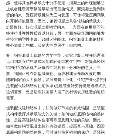
感，使得其临界承载力十分不稳定，混凝土的出现能够防
止或者延缓薄壁钢管早期出现屈曲情况。而混凝土受到钢
管的约束，受压荷载机制为三向受压，可使得受压期间纵
向开裂得以延缓。因此，钢管混凝土具备较强的承载力。
2)延性好。核心混凝土受钢管约束，一方面在使用期间能
够使得其弹性性质得以好转，另一方面在破坏期间能够发
生较大的塑性变形。3)耐火性能优。钢管混凝土由钢材和
核心混凝土构成，其耐火性显著优于钢结构。
鉴于钢管混凝土优越的力学性能，钢管混凝土柱开始逐渐
运用到新兴结构形式装配式轻钢结构住宅中，对提高轻钢
结构住宅的承载力及抗震性能具有十分积极的意义。当
前，我国正处在新型城镇化、新农村建设蓬勃发展时期，
随着国家的大力倡导，发展建筑工业化、住宅产业化(特别
是装配式轻钢结构住宅体系)是建筑业转变传统建造模式的
迫切需要，更是适应我国量大面广的村镇农房建造的迫切
需要。
但装配式轻钢结构中，如何做好节点的有效锚固，是装配
式构件发挥其承载能力的关键；如何做好底部结构的整体
性，是提高轻钢结构住宅可靠度及耐久性的关键。因此，
如何做好钢管混凝土柱的有效锚固，提高其与基础、圈梁
底部构造间的整体性，同时做好柱脚钢材的保护，是轻钢