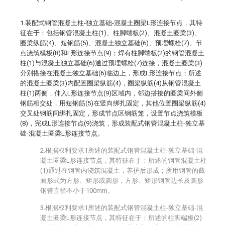
1.装配式钢管混凝土柱-独立基础-混凝土圈梁L形连接节点，其特
征在于：包括钢管混凝土柱(1)、柱脚端板(2)、混凝土圈梁(3)、
圈梁纵筋(4)、短钢筋(5)、混凝土独立基础(6)、预埋螺栓(7)、节
点浇筑模板(8)和L形连接节点(9)；焊有柱脚端板(2)的钢管混凝土
柱(1)与混凝土独立基础(6)通过预埋螺栓(7)连接，混凝土圈梁(3)
分别搭接在混凝土独立基础(6)临边上，形成L形连接节点；所述
的混凝土圈梁(3)内配置圈梁纵筋(4)，圈梁纵筋(4)从钢管混凝土
柱(1)两侧，伸入L形连接节点(9)区域内，邻边搭接的圈梁间外侧
钢筋相交处，用短钢筋(5)在竖向绑扎固定，其他位置圈梁纵筋(4)
交叉处钢筋间绑扎固定，形成节点区钢筋笼，设置节点浇筑模板
(8)，完成L形连接节点(9)浇筑，形成装配式钢管混凝土柱-独立基
础-混凝土圈梁L形连接节点。
2.根据权利要求1所述的装配式钢管混凝土柱-独立基础-混
凝土圈梁L形连接节点，其特征在于：所述的钢管混凝土柱
(1)通过在钢管内浇筑混凝土，养护后形成；所用钢管的截
面形式为方形、矩形或圆形，方形、矩形钢管边长及圆形
钢管直径不小于100mm。
3.根据权利要求1所述的装配式钢管混凝土柱-独立基础-混
凝土圈梁L形连接节点，其特征在于：所述的柱脚端板(2)