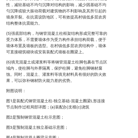
性，减轻基础不均匀沉降对结构的影响，减少因基础不均
匀沉降或较大振动荷载对建筑物的不利影响及其所引起的
墙身开裂。在抗震设防地区，可有效提高村镇低多层农房
结构整体抗震能力。
(5)强底部结构，与钢管混凝土柱框架结构形成完整可靠的
受力体系，不需要墙体作为受力构件承担结构荷载，便于
墙体布置及墙板的选型。在村镇低多层农房结构中，墙体
可直接砌筑砌块或安装装配式墙板在圈梁上。
(6)填充混凝土或灌浆料等将钢管混凝土柱脚包裹在节点区
域内，使柱脚与外界隔离，保护柱脚，避免柱脚钢材腐
蚀。同时，混凝土、灌浆料等填充材料具有很好的防火效
果，可以弥补钢材防火能力差的劣势。
附图说明：
图1是装配式钢管混凝土柱-独立基础-混凝土圈梁L形连接
节点制作过程局部详图；(a)装配(b)支模(c)浇筑
图2是预制钢管混凝土柱示意图；
图3是预制混凝土独立基础示意图；
图4是预制混凝土圈梁示意图；