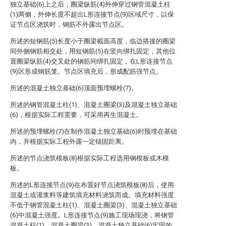
独立基础(6)上之后，圈梁纵筋(4)外伸穿过钢管混凝土柱
(1)两侧，外伸长度不超出L形连接节点(9)区域尺寸，以保
证节点区浇筑时，钢筋不外露出节点区。
所述的短钢筋(5)长度小于圈梁截面高度，临边搭接的圈梁
间外侧钢筋相交处，用短钢筋(5)在竖向绑扎固定，其他位
置圈梁纵筋(4)交叉处的钢筋间绑扎固定，在L形连接节点
(9)区形成钢筋笼。节点区填充后，形成配筋强节点。
所述的混凝土独立基础(6)顶面预埋螺栓(7)。
所述的钢管混凝土柱(1)、混凝土圈梁(3)及混凝土独立基础
(6)，根据实际工程需要，可采用再生混凝土。
所述的预埋螺栓(7)在制作混凝土独立基础(6)时预埋在基础
内，并根据实际工程外露一定锚固距离。
所述的节点浇筑模板(8)根据实际工程选用钢模板或木模
板。
所述的L形连接节点(9)在布置好节点浇筑模板(8)后，使用
混凝土或灌浆料等建筑填充材料浇筑而成。填充材料强度
不低于钢管混凝土柱(1)、混凝土圈梁(3)、混凝土独立基础
(6)中混凝土强度。L形连接节点(9)施工现场现浇，将钢管
混凝土柱(1)、混凝土圈梁(3)、混凝土独立基础(6)牢固的