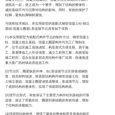
浇筑在一起，使之成为一个整齐，增加了结构的整体性，
减轻基础不均匀沉降对结构的影响。同时，有效的保护了
柱脚，避免柱脚钢材腐蚀。
与现有技术相比，本实用新型的装配式钢管混凝土柱-独立
基础-混凝土圈梁L形连接节点具有如下优势：
(1)本实用新型为装配式构件节点的制作方法，钢管混凝土
柱、混凝土独立基础、混凝土圈梁构件均为工厂预制生
产，仅节点区施工现场浇筑，构造形式方便支模、易于施
工，显著降低工人作业强度，减少工程用工量，高效缩短
施工时间，适合在低多层农房结构中推广应用，快速推进
量大面广的村镇农房改造工作。
(2)节点区，圈梁纵筋外伸，在L形连接节点区搭接成钢筋
笼，填充材料现浇，将底部结构构件钢管混凝土柱、混凝
土独立基础、混凝土圈梁浇筑成整体，形成强节点，增加
了底部结构的整体性，实现了强底部结构构造。
(3)强节点形式，有效保证了主要受力构件柱到基础的可靠
连接，保证了荷载在柱、圈梁到基础载的有效传递，增加
了结构的承载能力。
(4)强底部结构构造，增强了建筑的整体刚度及墙身的稳定