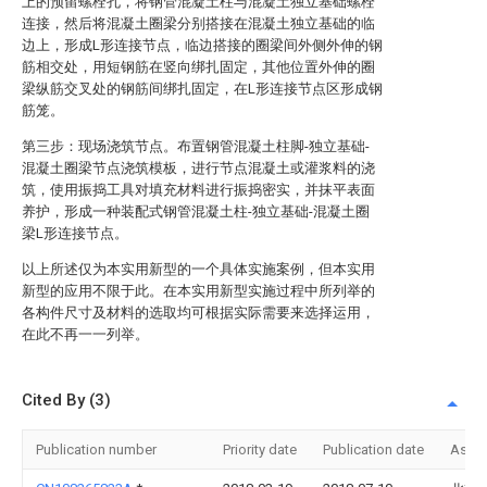
上的预留螺栓孔，将钢管混凝土柱与混凝土独立基础螺栓
连接，然后将混凝土圈梁分别搭接在混凝土独立基础的临
边上，形成L形连接节点，临边搭接的圈梁间外侧外伸的钢
筋相交处，用短钢筋在竖向绑扎固定，其他位置外伸的圈
梁纵筋交叉处的钢筋间绑扎固定，在L形连接节点区形成钢
筋笼。
第三步：现场浇筑节点。布置钢管混凝土柱脚-独立基础-
混凝土圈梁节点浇筑模板，进行节点混凝土或灌浆料的浇
筑，使用振捣工具对填充材料进行振捣密实，并抹平表面
养护，形成一种装配式钢管混凝土柱-独立基础-混凝土圈
梁L形连接节点。
以上所述仅为本实用新型的一个具体实施案例，但本实用
新型的应用不限于此。在本实用新型实施过程中所列举的
各构件尺寸及材料的选取均可根据实际需要来选择运用，
在此不再一一列举。
Cited By (3)
Publication number
Priority date
Publication date
Assi