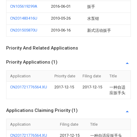
CN105619299A
2016-06-01
扳手
CN201483416U
2010-05-26
水泵钳
CN201505870U
2010-06-16
新式活动扳手
Priority And Related Applications
Priority Applications (1)
Application
Priority date
Filing date
Title
CN201721776564.XU
2017-12-15
2017-12-15
一种自适
应扳手头
Applications Claiming Priority (1)
Application
Filing date
Title
CN201721776564.XU
2017-12-15
一种自适应扳手头