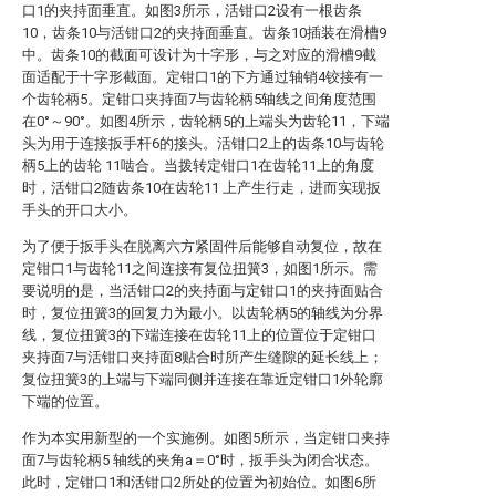
口1的夹持面垂直。如图3所示，活钳口2设有一根齿条
10，齿条10与活钳口2的夹持面垂直。齿条10插装在滑槽9
中。齿条10的截面可设计为十字形，与之对应的滑槽9截
面适配于十字形截面。定钳口1的下方通过轴销4铰接有一
个齿轮柄5。定钳口夹持面7与齿轮柄5轴线之间角度范围
在0°～90°。如图4所示，齿轮柄5的上端头为齿轮11，下端
头为用于连接扳手杆6的接头。活钳口2上的齿条10与齿轮
柄5上的齿轮 11啮合。当拨转定钳口1在齿轮11上的角度
时，活钳口2随齿条10在齿轮11 上产生行走，进而实现扳
手头的开口大小。
为了便于扳手头在脱离六方紧固件后能够自动复位，故在
定钳口1与齿轮11之间连接有复位扭簧3，如图1所示。需
要说明的是，当活钳口2的夹持面与定钳口1的夹持面贴合
时，复位扭簧3的回复力为最小。以齿轮柄5的轴线为分界
线，复位扭簧3的下端连接在齿轮11上的位置位于定钳口
夹持面7与活钳口夹持面8贴合时所产生缝隙的延长线上；
复位扭簧3的上端与下端同侧并连接在靠近定钳口1外轮廓
下端的位置。
作为本实用新型的一个实施例。如图5所示，当定钳口夹持
面7与齿轮柄5 轴线的夹角a＝0°时，扳手头为闭合状态。
此时，定钳口1和活钳口2所处的位置为初始位。如图6所