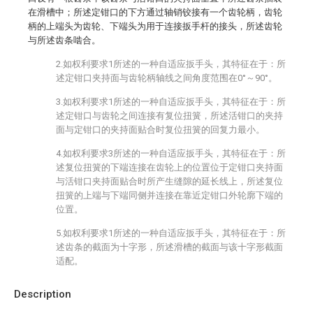
在滑槽中；所述定钳口的下方通过轴销铰接有一个齿轮柄，齿轮
柄的上端头为齿轮、下端头为用于连接扳手杆的接头，所述齿轮
与所述齿条啮合。
2.如权利要求1所述的一种自适应扳手头，其特征在于：所
述定钳口夹持面与齿轮柄轴线之间角度范围在0°～90°。
3.如权利要求1所述的一种自适应扳手头，其特征在于：所
述定钳口与齿轮之间连接有复位扭簧，所述活钳口的夹持
面与定钳口的夹持面贴合时复位扭簧的回复力最小。
4.如权利要求3所述的一种自适应扳手头，其特征在于：所
述复位扭簧的下端连接在齿轮上的位置位于定钳口夹持面
与活钳口夹持面贴合时所产生缝隙的延长线上，所述复位
扭簧的上端与下端同侧并连接在靠近定钳口外轮廓下端的
位置。
5.如权利要求1所述的一种自适应扳手头，其特征在于：所
述齿条的截面为十字形，所述滑槽的截面与该十字形截面
适配。
Description