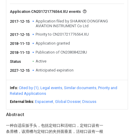
Application CN201721776564.XU events
Application filed by SHAANXI DONGFANG
2017-12-15
AVIATION INSTRUMENT Co Ltd
Priority to CN201721776564.XU
2017-12-15
Application granted
2018-11-13
Publication of CN208084228U
2018-11-13
Active
Status
Anticipated expiration
2027-12-15
Info
Cited by (1)
Legal events
Similar documents
Priority and
Related Applications
External links
Espacenet
Global Dossier
Discuss
Abstract
一种自适应扳手头，包括定钳口和活钳口，定钳口设有一
条滑槽，该滑槽与定钳口的夹持面垂直，活钳口设有一根