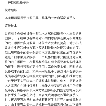
一种自适应扳手头
技术领域
本实用新型属于拧紧工具，具体为一种自适应扳手头。
背景技术
目前在各类机械设备中都以六方螺栓或螺母作为主要的紧
固件，一个机械设备中针对不同的零部件会采用不同规格
的六方紧固件实施紧固。随着生产要求的提高，对于机械
设备在生产和维修方面均应达到较快的装配和拆卸速度。
但以现有扳手的扳手头进行六方紧固件的装配所存在的问
题是：如果采用呆扳手，一个规格的扳手只能满足对应规
格的六方紧固件，在装配和维修过程中需要准备多种规格
的扳手并进行频繁的更换使用，工作效率太低，同时造成
设备成本高的问题。如果采用活扳手，虽然可开合的扳手
头能够适应较多规格的六方螺紧固件，但装配和维修过程
中对于扳手头开口大小的调整非常繁琐。例如，需要夹持
六方紧固件并进行锁紧时，操作人员要旋动螺杆用以打开
扳手头，待扳手头卡入六方紧固件后反向旋动螺杆用以闭
合扳手头直至紧密夹持。而在完成锁紧动作退出扳手头
时，还需要再次反向旋转螺杆将扳手头打开才能够顺利退
出。由于现有活扳手上的螺杆一般是依靠拇指的上下搓动