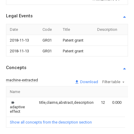
Legal Events
Date
Code
Title
Description
2018-11-13
GR01
Patent grant
2018-11-13
GR01
Patent grant
Concepts
machine-extracted
Download
Filter table
Name
Im
title,claims,abstract,description
12
0.000
adaptive
effect
Show all concepts from the description section