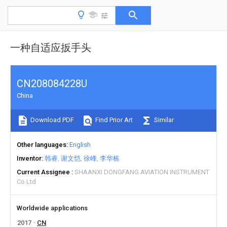
一种自适应扳手头
CN208084228U
China
Download PDF
Find Prior Art
Similar
Other languages
English
Inventor
韩睿
谢文恺
徐峰
李华栋
Current Assignee
SHAANXI DONGFANG AVIATION INSTRUMENT
Co Ltd
Worldwide applications
2017
CN