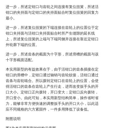
进一步，所述定钳口与齿轮之间连接有复位扭簧，所述活
钳口的夹持面与定钳口的夹持面贴合时复位扭簧的回复力
最小。
进一步，所述复位扭簧的下端连接在齿轮上的位置位于定
钳口夹持面与活钳口夹持面贴合时所产生缝隙的延长线
上，所述复位扭簧的上端与下端同侧并连接在靠近定钳口
外轮廓下端的位置。
进一步，所述齿条的截面为十字形，所述滑槽的截面与该
十字形截面适配。
本实用新型的有益效果在于，由于活钳口的齿条插接在定
钳口的滑槽中，定钳口通过轴销与齿轮铰接，活钳口通过
齿条与齿轮啮合。所以拨转定钳口在齿轮上的位置，会使
得活钳口的齿条在齿轮上产生行走，进而改变扳手头的开
口大小。定钳口正向拨转，开口变大；定钳口反向拨转，
开口变小。由此可知，本实用新型结构简单，操作省时省
力，能够非常方便快速的调整扳手头的开口大小，以此适
应不同规格的六方紧固件，一件多用降低了设备低。
附图说明