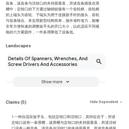
齿条，该齿条与活钳口的夹持面垂直，所述齿条插装在滑
槽中；定钳口的下方通过轴销铰接有一个齿轮柄，齿轮柄
的上端头为齿轮、下端头为用于连接扳手杆的接头，齿轮
与齿条啮合。本实用新型结构简单，操作省时省力，能够
非常方便快速的调整扳手头的开口大小，以此适应不同规
格的六方紧固件，一件多用降低了设备低。
Landscapes
Details Of Spanners, Wrenches, And
Screw Drivers And Accessories
Show more
Claims
(5)
Hide Dependent
1.一种自适应扳手头，包括定钳口和活钳口，其特征在于：所述
定钳口设有一条滑槽，该滑槽与定钳口的夹持面垂直，所述活钳
口设有一根齿条，该齿条与活钳口的夹持面垂直，所述齿条插装