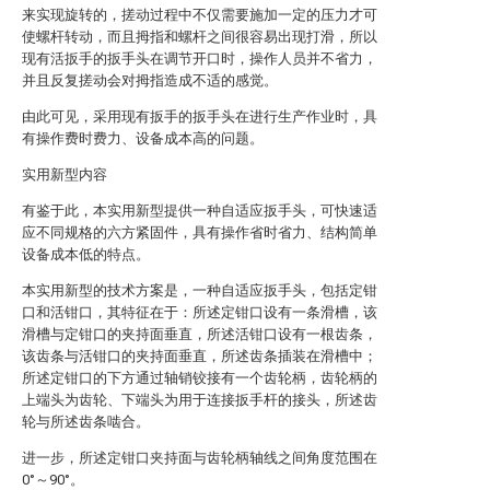
来实现旋转的，搓动过程中不仅需要施加一定的压力才可
使螺杆转动，而且拇指和螺杆之间很容易出现打滑，所以
现有活扳手的扳手头在调节开口时，操作人员并不省力，
并且反复搓动会对拇指造成不适的感觉。
由此可见，采用现有扳手的扳手头在进行生产作业时，具
有操作费时费力、设备成本高的问题。
实用新型内容
有鉴于此，本实用新型提供一种自适应扳手头，可快速适
应不同规格的六方紧固件，具有操作省时省力、结构简单
设备成本低的特点。
本实用新型的技术方案是，一种自适应扳手头，包括定钳
口和活钳口，其特征在于：所述定钳口设有一条滑槽，该
滑槽与定钳口的夹持面垂直，所述活钳口设有一根齿条，
该齿条与活钳口的夹持面垂直，所述齿条插装在滑槽中；
所述定钳口的下方通过轴销铰接有一个齿轮柄，齿轮柄的
上端头为齿轮、下端头为用于连接扳手杆的接头，所述齿
轮与所述齿条啮合。
进一步，所述定钳口夹持面与齿轮柄轴线之间角度范围在
0°～90°。