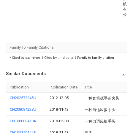
航空
有限
公司
Family To Family Citations
* Cited by examiner, † Cited by third party, ‡ Family to family citation
Similar Documents
Publication
Publication Date
Title
CN202572245U
2012-12-05
一种套筒扳手的夹头
CN208084228U
2018-11-13
一种自适应扳手头
CN108000410A
2018-05-08
一种自适应扳手头
CN105150144B
2018-11-13
扳手