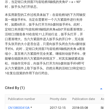
示，当定钳口夹持面7与齿轮柄5轴线的夹角0°＜a＜90°
时，扳手头为打开状态。
本实用新型的工作过程具体如下：在齿轮柄5的下方同轴安
装一根扳手杆6。当定在需要对一个六方紧固件进行夹持
时，如图6所示，扳手头打开方向b拨转扳手杆6。此时，
定钳口夹持面7与齿轮柄5轴线的夹角a由0°开始逐渐增加，
活钳口2随齿条10在齿轮11上开始行走，扳手头打开，开
口逐渐增大。当六方紧固件进入扳手头的开口中，无论扳
手头张开的大小是否合适，只需向扳手头闭合方向c拨转扳
手杆6。此时，定钳口夹持面7与齿轮柄5轴线的夹角 a逐渐
缩小，直至将六方紧固件完全夹紧。继续转动扳手杆6，便
能够在稳固夹持六方紧固件的情况下，对其实施锁紧或放
松。待操作完毕后，向扳手头打开方向b拨转扳手杆6即可
从六方紧固件上取下扳手头。仍然分离的活钳口2和定钳口
1在复位扭簧的作用下自行闭合。
Cited By (1)
Publication number
Priority date
Publication date
Assi
CN108000410A
*
2017-12-15
2018-05-08
陕西