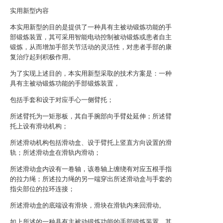
实用新型内容
本实用新型的目的是提供了一种具有主被动锻炼功能的手
部锻炼装置，其可采用智能电动控制被动锻炼或患者自主
锻炼，从而增加手部关节活动的灵活性，对患者手部的康
复治疗起到积极作用。
为了实现上述目的，本实用新型采取的技术方案是：一种
具有主被动锻炼功能的手部锻炼装置，
包括手套和设于对应手心一侧臂托；
所述臂托为一矩形板，其自手腕部向手臂处延伸；所述臂
托上设有滑动机构；
所述滑动机构包括滑动盒、设于臂托上竖直方向设置的滑
轨；所述滑动盒在滑轨内滑动；
所述滑动盒内设有一卷轴，该卷轴上缠绕有对应五根手指
的拉力绳；所述拉力绳的另一端穿出所述滑动盒与手套的
指尖部位的拉环连接；
所述滑动盒的底端设有滑块，滑块在滑轨内来回滑动。
如上所述的一种具有主被动锻炼功能的手部锻炼装置，其