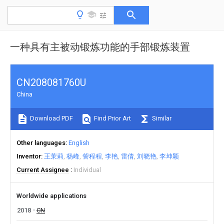
一种具有主被动锻炼功能的手部锻炼装置
CN208081760U
China
Download PDF
Find Prior Art
Similar
Other languages
English
Inventor
王茉莉
杨峰
訾程程
李艳
雷倩
刘晓艳
李坤颖
Current Assignee
Individual
Worldwide applications
2018
CN