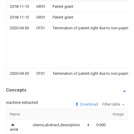
2018-11-13
GR01
Patent grant
2018-11-13
GR01
Patent grant
2020-04-03
CF01
Termination of patent right due to non-payment
2020-04-03
CF01
Termination of patent right due to non-payment
Concepts
machine-extracted
Download
Filter table
Name
Image
S
claims,abstract,description
4
0.000
wrist