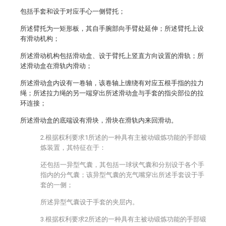
包括手套和设于对应手心一侧臂托；
所述臂托为一矩形板，其自手腕部向手臂处延伸；所述臂托上设
有滑动机构；
所述滑动机构包括滑动盒、设于臂托上竖直方向设置的滑轨；所
述滑动盒在滑轨内滑动；
所述滑动盒内设有一卷轴，该卷轴上缠绕有对应五根手指的拉力
绳；所述拉力绳的另一端穿出所述滑动盒与手套的指尖部位的拉
环连接；
所述滑动盒的底端设有滑块，滑块在滑轨内来回滑动。
2.根据权利要求1所述的一种具有主被动锻炼功能的手部锻
炼装置，其特征在于：
还包括一异型气囊，其包括一球状气囊和分别设于各个手
指内的分气囊；该异型气囊的充气嘴穿出所述手套设于手
套的一侧；
所述异型气囊设于手套的夹层内。
3.根据权利要求2所述的一种具有主被动锻炼功能的手部锻