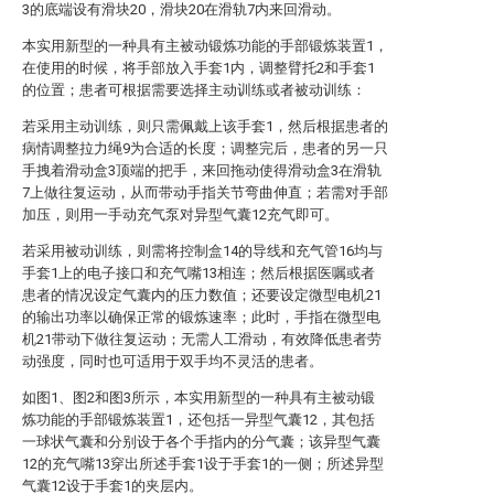
3的底端设有滑块20，滑块20在滑轨7内来回滑动。
本实用新型的一种具有主被动锻炼功能的手部锻炼装置1，
在使用的时候，将手部放入手套1内，调整臂托2和手套1
的位置；患者可根据需要选择主动训练或者被动训练：
若采用主动训练，则只需佩戴上该手套1，然后根据患者的
病情调整拉力绳9为合适的长度；调整完后，患者的另一只
手拽着滑动盒3顶端的把手，来回拖动使得滑动盒3在滑轨
7上做往复运动，从而带动手指关节弯曲伸直；若需对手部
加压，则用一手动充气泵对异型气囊12充气即可。
若采用被动训练，则需将控制盒14的导线和充气管16均与
手套1上的电子接口和充气嘴13相连；然后根据医嘱或者
患者的情况设定气囊内的压力数值；还要设定微型电机21
的输出功率以确保正常的锻炼速率；此时，手指在微型电
机21带动下做往复运动；无需人工滑动，有效降低患者劳
动强度，同时也可适用于双手均不灵活的患者。
如图1、图2和图3所示，本实用新型的一种具有主被动锻
炼功能的手部锻炼装置1，还包括一异型气囊12，其包括
一球状气囊和分别设于各个手指内的分气囊；该异型气囊
12的充气嘴13穿出所述手套1设于手套1的一侧；所述异型
气囊12设于手套1的夹层内。