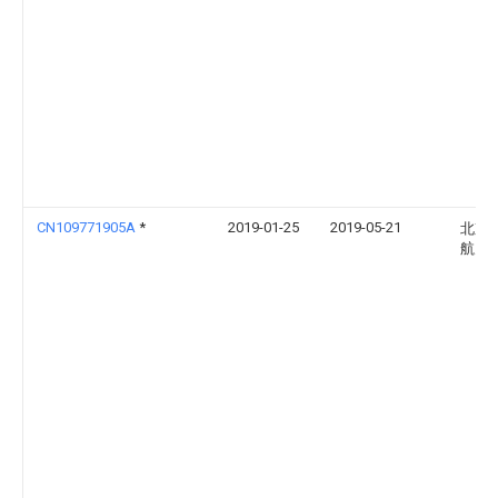
CN109771905A
*
2019-01-25
2019-05-21
北京
航天