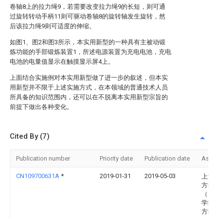
卷轴8上的拉力绳9，若需要改变拉力绳9的长短，则可通
过旋转转动手柄11则可驱动卷轴8的旋转轴发生旋转，然
后该拉力绳9则可适度的伸缩。
如图1、图2和图3所示，本实用新型的一种具有主被动锻
炼功能的手部锻炼装置1，所述电源装置为充电电池，充电
电池的电量值显示在触摸显示屏4上。
上面结合实施例对本实用新型做了进一步的叙述，但本实
用新型并不限于上述实施方式，在本领域的普通技术人员
所具备的知识范围内，还可以在不脱离本实用新型宗旨的
前提下做出各种变化。
Cited By (7)
Publication number
Priority date
Publication date
Assi
CN109700631A
*
2019-01-31
2019-05-03
上海
方医
（同
学附
方医