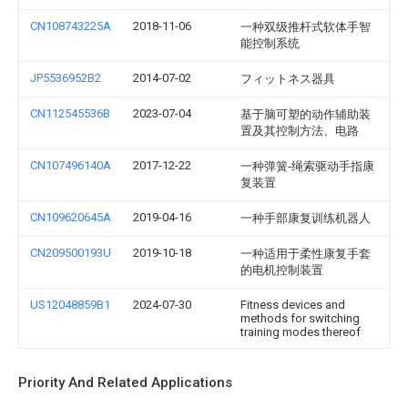
CN108743225A
2018-11-06
一种双级推杆式软体手智
能控制系统
JP5536952B2
2014-07-02
フィットネス器具
CN112545536B
2023-07-04
基于脑可塑的动作辅助装
置及其控制方法、电路
CN107496140A
2017-12-22
一种弹簧‑绳索驱动手指康
复装置
CN109620645A
2019-04-16
一种手部康复训练机器人
CN209500193U
2019-10-18
一种适用于柔性康复手套
的电机控制装置
US12048859B1
2024-07-30
Fitness devices and
methods for switching
training modes thereof
Priority And Related Applications