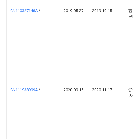
CN110327148A
*
2019-05-27
2019-10-15
西昌
民医
CN111938999A
*
2020-09-15
2020-11-17
辽宁
大学