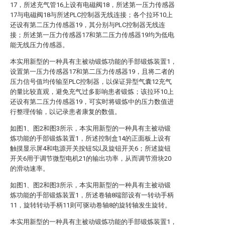
17，所述充气管16上设有电磁阀18，所述第一压力传感器
17与电磁阀18与所述PLC控制器无线连接；各个拉环10上
还设有第二压力传感器19，其分别与PLC控制器无线连
接；所述第一压力传感器17和第二压力传感器19均为低电
能无线压力传感器。
本实用新型的一种具有主被动锻炼功能的手部锻炼装置1，
设置第一压力传感器17和第二压力传感器19，且将二者的
压力信号值均传输至PLC控制器，以保证异型气囊12充气
的量比较直观，避免充气过多影响患者锻炼；该拉环10上
还设有第二压力传感器19，可实时将锻炼中的压力数值进
行整理传输，以记录患者康复的数值。
如图1、图2和图3所示，本实用新型的一种具有主被动锻
炼功能的手部锻炼装置1，所述控制盒14的正面板上设有
触摸显示屏4和电源开关按钮5以及旋钮开关6；所述旋钮
开关6用于调节微型电机21的输出功率，从而调节滑块20
的滑动速率。
如图1、图2和图3所示，本实用新型的一种具有主被动锻
炼功能的手部锻炼装置1，所述卷轴8端部设有一转动手柄
11，旋转转动手柄11则可驱动卷轴8的旋转轴发生旋转。
本实用新型的一种具有主被动锻炼功能的手部锻炼装置1，