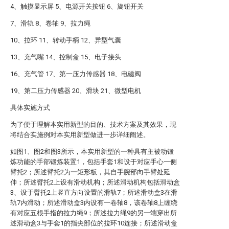
4、触摸显示屏 5、电源开关按钮 6、旋钮开关
7、滑轨 8、卷轴 9、拉力绳
10、拉环 11、转动手柄 12、异型气囊
13、充气嘴 14、控制盒 15、电子接头
16、充气管 17、第一压力传感器 18、电磁阀
19、第二压力传感器 20、滑块 21、微型电机
具体实施方式
为了便于理解本实用新型的目的、技术方案及其效果，现
将结合实施例对本实用新型做进一步详细阐述。
如图1、图2和图3所示，本实用新型的一种具有主被动锻
炼功能的手部锻炼装置1，包括手套1和设于对应手心一侧
臂托2；所述臂托2为一矩形板，其自手腕部向手臂处延
伸；所述臂托2上设有滑动机构；所述滑动机构包括滑动盒
3、设于臂托2上竖直方向设置的滑轨7；所述滑动盒3在滑
轨7内滑动；所述滑动盒3内设有一卷轴8，该卷轴8上缠绕
有对应五根手指的拉力绳9；所述拉力绳9的另一端穿出所
述滑动盒3与手套1的指尖部位的拉环10连接；所述滑动盒