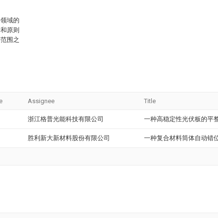
本领域的
神和原则
护范围之
e
Assignee
Title
浙江格普光能科技有限公司
一种高稳定性光伏板的平
胜利新大新材料股份有限公司
一种复合材料筒体自动错