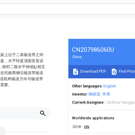
CN207986060U
机架上位于二条输送带之间
China
转盘，水平转盘顶面竖直设
，相邻二根水平伸缩缸相互
Download PDF
Find Prior
；在托板两侧沿输送带输送
输送机构输送方向与输送带
产需要。
Other languages
English
Inventor
陶晓雷
李博
Current Assignee
Jinzhou Yanggua
Worldwide applications
2018
CN