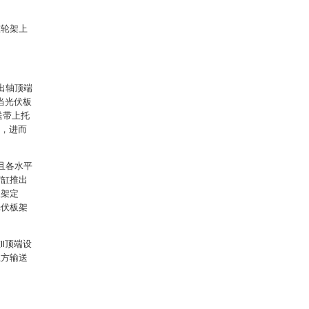
在轮架上
出轴顶端
当光伏板
送带上托
向，进而
且各水平
缩缸推出
板架定
光伏板架
I顶端设
上方输送