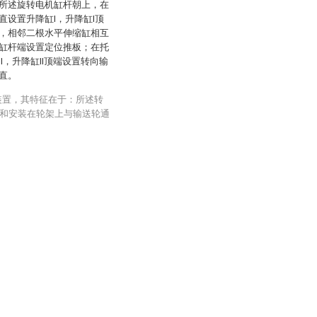
所述旋转电机缸杆朝上，在
设置升降缸I，升降缸I顶
，相邻二根水平伸缩缸相互
缸杆端设置定位推板；在托
，升降缸II顶端设置转向输
直。
装置，其特征在于：所述转
和安装在轮架上与输送轮通