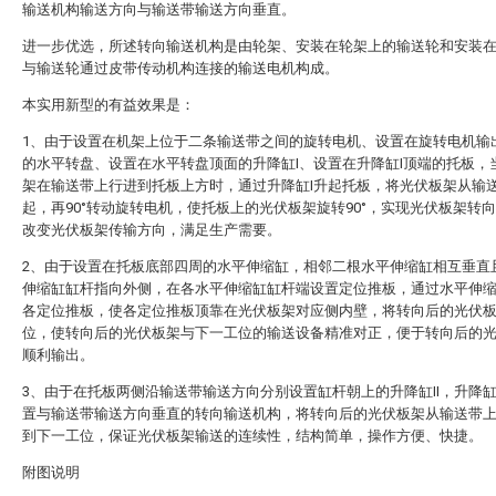
输送机构输送方向与输送带输送方向垂直。
进一步优选，所述转向输送机构是由轮架、安装在轮架上的输送轮和安装
与输送轮通过皮带传动机构连接的输送电机构成。
本实用新型的有益效果是：
1、由于设置在机架上位于二条输送带之间的旋转电机、设置在旋转电机输
的水平转盘、设置在水平转盘顶面的升降缸I、设置在升降缸I顶端的托板，
架在输送带上行进到托板上方时，通过升降缸I升起托板，将光伏板架从输
起，再90°转动旋转电机，使托板上的光伏板架旋转90°，实现光伏板架转
改变光伏板架传输方向，满足生产需要。
2、由于设置在托板底部四周的水平伸缩缸，相邻二根水平伸缩缸相互垂直
伸缩缸缸杆指向外侧，在各水平伸缩缸缸杆端设置定位推板，通过水平伸
各定位推板，使各定位推板顶靠在光伏板架对应侧内壁，将转向后的光伏
位，使转向后的光伏板架与下一工位的输送设备精准对正，便于转向后的
顺利输出。
3、由于在托板两侧沿输送带输送方向分别设置缸杆朝上的升降缸II，升降缸I
置与输送带输送方向垂直的转向输送机构，将转向后的光伏板架从输送带
到下一工位，保证光伏板架输送的连续性，结构简单，操作方便、快捷。
附图说明