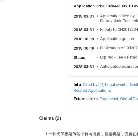
Application CN201820445095.1U e
Application filed by
2018-03-31
Photovoltaic Technol
Priority to CN201820
2018-03-31
Application granted
2018-10-19
Publication of CN20
2018-10-19
Expired - Fee Related
Status
Anticipated expiratio
2028-03-31
Info
Cited by (2)
Legal events
Simi
Related Applications
External links
Espacenet
Global Do
Claims
(2)
1.一种光伏板架传输中转向装置，包括机架，设置