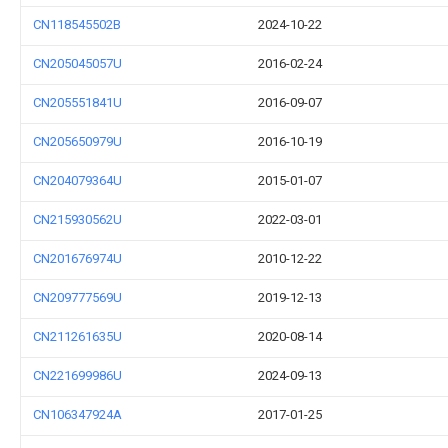
CN118545502B
2024-10-22
CN205045057U
2016-02-24
CN205551841U
2016-09-07
CN205650979U
2016-10-19
CN204079364U
2015-01-07
CN215930562U
2022-03-01
CN201676974U
2010-12-22
CN209777569U
2019-12-13
CN211261635U
2020-08-14
CN221699986U
2024-09-13
CN106347924A
2017-01-25