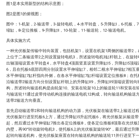
图1是本实用新型的结构示意图；
图2是图1的俯视图；
图中：1-机架，2-输送带，3-旋转电机，4-水平转盘，5-升降缸I，6-托板，
缩缸，8-定位推板，9-升降缸II，10-轮架，11-输送轮，12-输送电机。
具体实施方式
一种光伏板架传输中转向装置，包括机架1，设置在机架1两侧的输送带2，
上位于二条输送带2之间设置旋转电机3，所述旋转电机3缸杆朝上，在旋转
出轴顶端设置水平转盘4，水平转盘4顶面竖直设置升降缸I5，升降缸I5顶
6，且在托板6底部四周分别设置水平伸缩缸7，相邻二根水平伸缩缸7相互
水平伸缩缸7缸杆指向外侧，在各水平伸缩缸7缸杆端设置定位推板8；在托
沿输送带2输送方向分别设置缸杆朝上的升降缸II9，升降缸II9顶端设置转向
构，所述转向输送机构是由轮架10、安装在轮架10上的输送轮11和安装在轮
与输送轮11通过皮带传动机构连接的输送电机12构成，转向输送机构输送
送带2输送方向垂直。
首先启动输送带2和转向输送机构的动力源，光伏板架在输送带2上输送过
光伏板架行进至托板6上方，通过升降缸I5升起托板6，将光伏板架从输送带
起，然后通过水平伸缩缸7推出各定位推板8，使各定位推板8顶靠在光伏板
内壁，再90°转动旋转电机3，使托板6上的光伏板架旋转90°，最后通过升降缸
起转向输送机构，使光伏板架座置在转向输送机构的输送轮11并行进至下