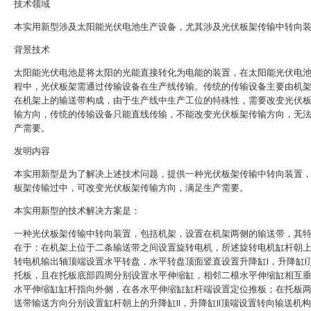
技术领域
本实用新型涉及太阳能光伏电池生产设备，尤其涉及光伏板架传输中转向
背景技术
太阳能光伏电池是将太阳的光能直接转化为电能的装置，在太阳能光伏电
程中，光伏板架需通过传输设备在生产线传输。传统的传输设备主要由机
在机架上的输送带构成，由于生产线中生产工位的特殊性，需要改变光伏
输方向，传统的传输设备只能直线传输，不能改变光伏板架传输方向，无
产需要。
发明内容
本实用新型是为了解决上述技术问题，提供一种光伏板架传输中转向装置
板架传输过中，可改变光伏板架传输方向，满足生产需要。
本实用新型的技术解决方案是：
一种光伏板架传输中转向装置，包括机架，设置在机架两侧的输送带，其
在于：在机架上位于二条输送带之间设置旋转电机，所述旋转电机缸杆朝
转电机输出轴顶端设置水平转盘，水平转盘顶面竖直设置升降缸I，升降缸I
托板，且在托板底部四周分别设置水平伸缩缸，相邻二根水平伸缩缸相互
水平伸缩缸缸杆指向外侧，在各水平伸缩缸缸杆端设置定位推板；在托板
送带输送方向分别设置缸杆朝上的升降缸II，升降缸II顶端设置转向输送机