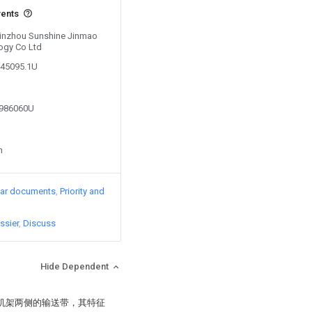
vents
 Jinzhou Sunshine Jinmao
ogy Co Ltd
445095.1U
7986060U
n
lar documents
Priority and
ssier
Discuss
Hide Dependent
在机架两侧的输送带，其特征