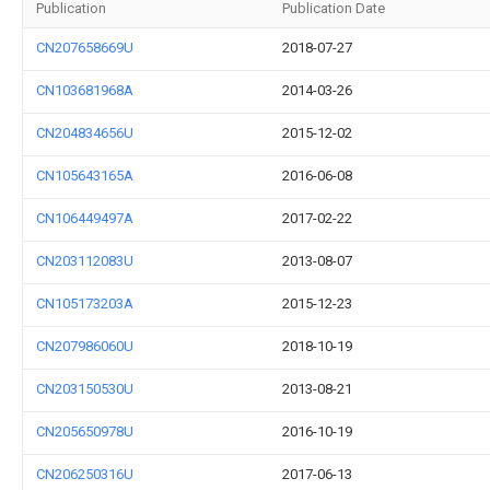
Publication
Publication Date
CN207658669U
2018-07-27
CN103681968A
2014-03-26
CN204834656U
2015-12-02
CN105643165A
2016-06-08
CN106449497A
2017-02-22
CN203112083U
2013-08-07
CN105173203A
2015-12-23
CN207986060U
2018-10-19
CN203150530U
2013-08-21
CN205650978U
2016-10-19
CN206250316U
2017-06-13