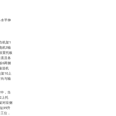
7-水平伸
在机架1
电机3输
端设置托板
垂直且各
板6两侧
输送机
架10上
方向与输
程中，当
2上托
架对应侧
II9升
一工位，