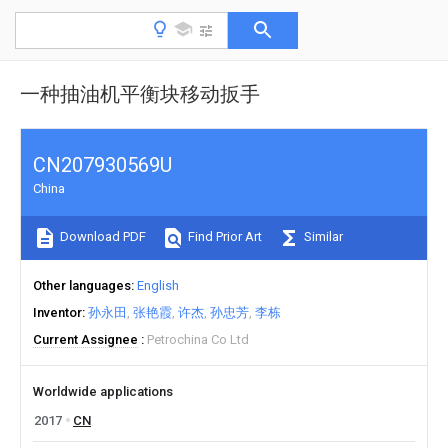
一种抽油机平衡块移动扳手
CN207930569U
China
Download PDF
Find Prior Art
Similar
Other languages
English
Inventor
孙永田
张艳霞
许杰
孙忠芳
李栋
Current Assignee
Petrochina Co Ltd
Worldwide applications
2017
CN