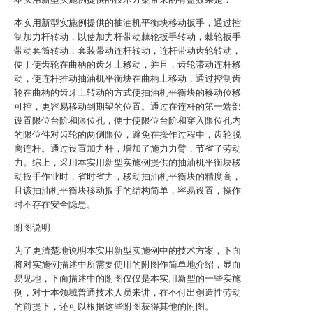
本实用新型实施例提供的抽油机平衡块移动扳手，通过控
制加力杆转动，以使加力杆带动棘轮扳手转动，棘轮扳手
带动套筒转动，套装带动连杆转动，连杆带动齿轮转动，
便于使齿轮在曲柄的齿牙上移动，并且，齿轮带动连杆移
动，使连杆推动抽油机平衡块在曲柄上移动，通过控制齿
轮在曲柄的齿牙上转动的方式使抽油机平衡块的移动位移
可控，更容易移动到期望的位置。通过在连杆的第一端部
设置限位台阶和限位孔，便于使限位台阶和穿入限位孔内
的限位件对齿轮的两侧限位，避免在操作过程中，齿轮脱
离连杆。通过设置加力杆，增加了施力力臂，节省了劳动
力。综上，采用本实用新型实施例提供的抽油机平衡块移
动扳手作业时，省时省力，移动抽油机平衡块的精度高，
且该抽油机平衡块移动扳手的结构简单，容易设置，操作
时不存在安全隐患。
附图说明
为了更清楚地说明本实用新型实施例中的技术方案，下面
将对实施例描述中所需要使用的附图作简单地介绍，显而
易见地，下面描述中的附图仅仅是本实用新型的一些实施
例，对于本领域普通技术人员来讲，在不付出创造性劳动
的前提下，还可以根据这些附图获得其他的附图。