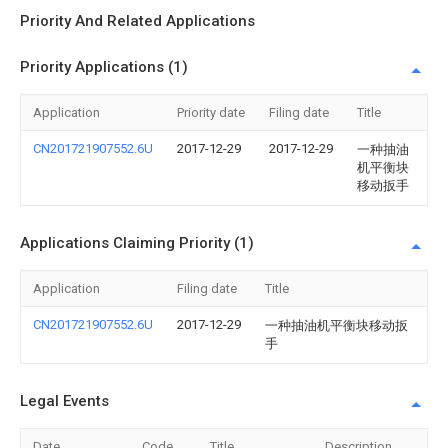
Priority And Related Applications
Priority Applications (1)
Application
Priority date
Filing date
Title
CN201721907552.6U
2017-12-29
2017-12-29
一种抽油
机平衡块
移动扳手
Applications Claiming Priority (1)
Application
Filing date
Title
CN201721907552.6U
2017-12-29
一种抽油机平衡块移动扳
手
Legal Events
Date
Code
Title
Description