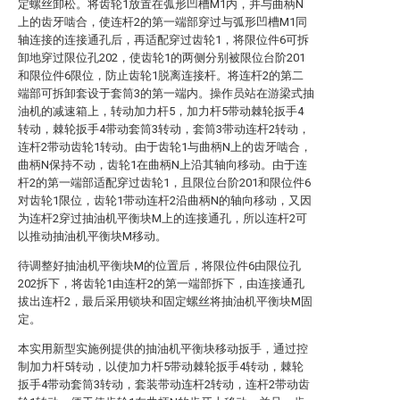
定螺丝卸松。将齿轮1放置在弧形凹槽M1内，并与曲柄N
上的齿牙啮合，使连杆2的第一端部穿过与弧形凹槽M1同
轴连接的连接通孔后，再适配穿过齿轮1，将限位件6可拆
卸地穿过限位孔202，使齿轮1的两侧分别被限位台阶201
和限位件6限位，防止齿轮1脱离连接杆。将连杆2的第二
端部可拆卸套设于套筒3的第一端内。操作员站在游梁式抽
油机的减速箱上，转动加力杆5，加力杆5带动棘轮扳手4
转动，棘轮扳手4带动套筒3转动，套筒3带动连杆2转动，
连杆2带动齿轮1转动。由于齿轮1与曲柄N上的齿牙啮合，
曲柄N保持不动，齿轮1在曲柄N上沿其轴向移动。由于连
杆2的第一端部适配穿过齿轮1，且限位台阶201和限位件6
对齿轮1限位，齿轮1带动连杆2沿曲柄N的轴向移动，又因
为连杆2穿过抽油机平衡块M上的连接通孔，所以连杆2可
以推动抽油机平衡块M移动。
待调整好抽油机平衡块M的位置后，将限位件6由限位孔
202拆下，将齿轮1由连杆2的第一端部拆下，由连接通孔
拔出连杆2，最后采用锁块和固定螺丝将抽油机平衡块M固
定。
本实用新型实施例提供的抽油机平衡块移动扳手，通过控
制加力杆5转动，以使加力杆5带动棘轮扳手4转动，棘轮
扳手4带动套筒3转动，套装带动连杆2转动，连杆2带动齿