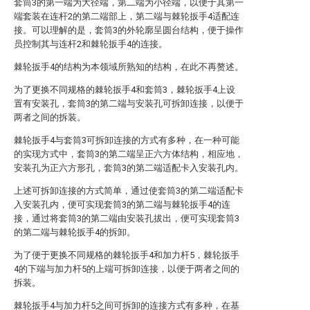
套筒3的第一端为大径端，第二端为小径端，以便于其第一
端套装在连杆2的第二端部上，第二端与棘轮扳手4适配连
接。可以理解的是，套筒3的外轮廓呈圆台结构，便于操作
员控制其与连杆2和棘轮扳手4的连接。
棘轮扳手4的结构为本领域所熟知的结构，在此不再赘述。
为了更换不同规格的棘轮扳手4和套筒3，棘轮扳手4上设
置有安装孔，套筒3的第二端与安装孔可拆卸连接，以便于
两者之间的拆装。
棘轮扳手4与套筒3可拆卸连接的方式有多种，在一种可能
的实现方式中，套筒3的第二端呈正六方体结构，相应地，
安装孔为正六方形孔，套筒3的第二端适配卡入安装孔内。
上述可拆卸连接的方式简单，通过使套筒3的第二端适配卡
入安装孔内，便可实现套筒3的第二端与棘轮扳手4的连
接，通过将套筒3的第二端由安装孔拔出，便可实现套筒3
的第二端与棘轮扳手4的拆卸。
为了便于更换不同规格的棘轮扳手4和加力杆5，棘轮扳手
4的下端与加力杆5的上端可拆卸连接，以便于两者之间的
拆装。
棘轮扳手4与加力杆5之间可拆卸的连接方式有多种，在基