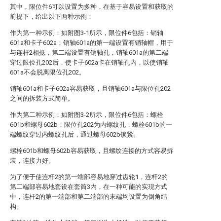
其中，限位件6可以设置为多种，在基于容易设置和获取的
前提下，给出以下两种示例：
作为第一种示例：如附图3-1所示，限位件6包括：销轴
601a和卡子602a；销轴601a的第一端设置有销轴帽，用于
与连杆2相抵，第二端设置有销轴孔，销轴601a的第二端
穿过限位孔202后，使卡子602a卡在销轴孔内，以使销轴
601a不会脱离限位孔202。
销轴601a和卡子602a容易获取，且销轴601a与限位孔202
之间的拆装方式简单。
作为第二种示例：如附图3-2所示，限位件6包括：螺栓
601b和螺母602b；限位孔202为内螺纹孔，螺栓601b的一
端螺纹穿过内螺纹孔后，通过螺母602b锁紧。
螺栓601b和螺母602b容易获取，且螺纹连接的方式容易拆
装，连接力好。
为了便于使连杆2的第一端部容易地穿过齿轮1，连杆2的
第二端部容易地套设在套筒3内，在一种可能的实现方式
中，连杆2的第一端部和第二端部的末端均设置为倒角结
构。