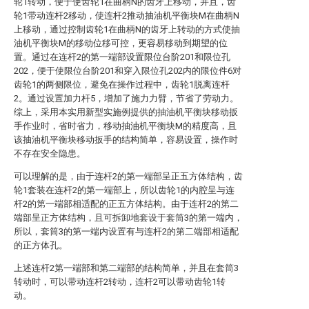
轮1转动，便于使齿轮1在曲柄N的齿牙上移动，并且，齿
轮1带动连杆2移动，使连杆2推动抽油机平衡块M在曲柄N
上移动，通过控制齿轮1在曲柄N的齿牙上转动的方式使抽
油机平衡块M的移动位移可控，更容易移动到期望的位
置。通过在连杆2的第一端部设置限位台阶201和限位孔
202，便于使限位台阶201和穿入限位孔202内的限位件6对
齿轮1的两侧限位，避免在操作过程中，齿轮1脱离连杆
2。通过设置加力杆5，增加了施力力臂，节省了劳动力。
综上，采用本实用新型实施例提供的抽油机平衡块移动扳
手作业时，省时省力，移动抽油机平衡块M的精度高，且
该抽油机平衡块移动扳手的结构简单，容易设置，操作时
不存在安全隐患。
可以理解的是，由于连杆2的第一端部呈正五方体结构，齿
轮1套装在连杆2的第一端部上，所以齿轮1的内腔呈与连
杆2的第一端部相适配的正五方体结构。由于连杆2的第二
端部呈正方体结构，且可拆卸地套设于套筒3的第一端内，
所以，套筒3的第一端内设置有与连杆2的第二端部相适配
的正方体孔。
上述连杆2第一端部和第二端部的结构简单，并且在套筒3
转动时，可以带动连杆2转动，连杆2可以带动齿轮1转
动。