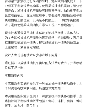
在游梁式抽油机进行采油作业时，游梁式抽油机的上、下
冲程不平衡会浪费电功率，使游梁式抽油机震动，缩短使
用寿命，通过抽油机平衡块可以调整平衡。抽油机平衡块
设置在曲柄上，在应用过程中，需要经常调整抽油机平衡
块在曲柄上的位置，以满足不同的上、下冲程平衡的要
求，进而使游梁式抽油机在最佳工况下平稳地运行。
现有技术通常采用撬杠来移动抽油机平衡块，具体方法
为：先卸松抽油机平衡块的固定螺丝，拆卸锁块，再用撬
杠来撬动抽油机平衡块，移动好抽油机平衡块的位置后，
上紧锁块，紧固固定螺丝。
设计人发现现有技术至少存在以下问题：
通过撬杠来撬动抽油机平衡块的方法费时费力，并且移动
位移不易控制。
实用新型内容
本实用新型实施例提供了一种抽油机平衡块移动扳手，为
了解决现有技术的问题。所述技术方案如下：
本实用新型实施例提供了一种抽油机平衡块移动扳手，所
述抽油机平衡块移动扳手包括：齿轮、连杆、套筒、棘轮
扳手、加力杆、限位件；