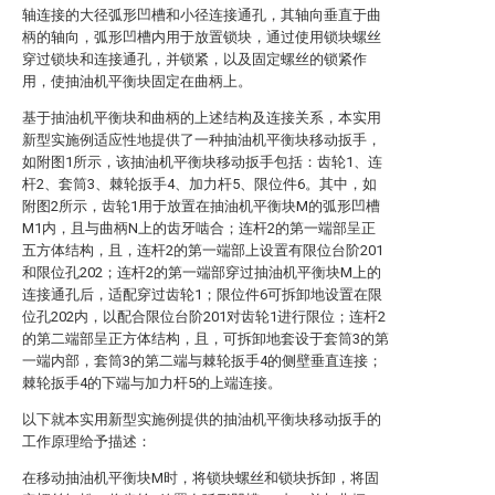
轴连接的大径弧形凹槽和小径连接通孔，其轴向垂直于曲
柄的轴向，弧形凹槽内用于放置锁块，通过使用锁块螺丝
穿过锁块和连接通孔，并锁紧，以及固定螺丝的锁紧作
用，使抽油机平衡块固定在曲柄上。
基于抽油机平衡块和曲柄的上述结构及连接关系，本实用
新型实施例适应性地提供了一种抽油机平衡块移动扳手，
如附图1所示，该抽油机平衡块移动扳手包括：齿轮1、连
杆2、套筒3、棘轮扳手4、加力杆5、限位件6。其中，如
附图2所示，齿轮1用于放置在抽油机平衡块M的弧形凹槽
M1内，且与曲柄N上的齿牙啮合；连杆2的第一端部呈正
五方体结构，且，连杆2的第一端部上设置有限位台阶201
和限位孔202；连杆2的第一端部穿过抽油机平衡块M上的
连接通孔后，适配穿过齿轮1；限位件6可拆卸地设置在限
位孔202内，以配合限位台阶201对齿轮1进行限位；连杆2
的第二端部呈正方体结构，且，可拆卸地套设于套筒3的第
一端内部，套筒3的第二端与棘轮扳手4的侧壁垂直连接；
棘轮扳手4的下端与加力杆5的上端连接。
以下就本实用新型实施例提供的抽油机平衡块移动扳手的
工作原理给予描述：
在移动抽油机平衡块M时，将锁块螺丝和锁块拆卸，将固