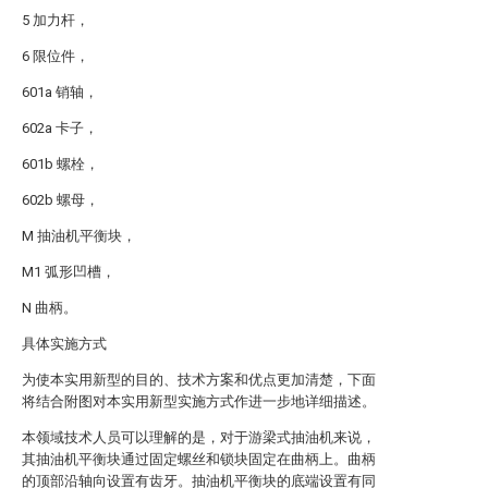
5 加力杆，
6 限位件，
601a 销轴，
602a 卡子，
601b 螺栓，
602b 螺母，
M 抽油机平衡块，
M1 弧形凹槽，
N 曲柄。
具体实施方式
为使本实用新型的目的、技术方案和优点更加清楚，下面
将结合附图对本实用新型实施方式作进一步地详细描述。
本领域技术人员可以理解的是，对于游梁式抽油机来说，
其抽油机平衡块通过固定螺丝和锁块固定在曲柄上。曲柄
的顶部沿轴向设置有齿牙。抽油机平衡块的底端设置有同