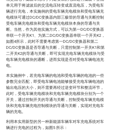
单元用于将滤波后的交流电压转变成直流电压，为受电车
辆进行充电，本实施例的受电车辆充电模块和受电车辆充
电模块可通过DC/DC变换器内部三极管的导通与关断控制
受电车辆充电模块和受电车辆充电模块本身的导通与关
断。当然，作为其他实施方式，可以为第一DC/DC变换器
串联一个开关K1、为第二DC/DC变换器串联一个开关K2，
如图4所示，此时不需要考虑第一DC/DC变换器和第二
DC/DC变换器是否导通与关断，只需控制第一开关K1和第
二开关K2的导通与关断，即可实现充电车辆充电模块与受
电车辆充电模块的通断，进而实现是否对受电车辆电池充
电。
本实施例中，若充电车辆的电池和受电车辆的电池的一些
参数完全匹配，即受电车辆电池能够接受充电车辆电池的
输出电压的大小，则不需要再经过逆变环节和整流环节，
此时，受电车辆充电模块和充电车辆充电模块分别为一个
开关，通过控制开关的导通与关断，控制受电车辆充电模
块和充电车辆充电控制模块的导通与关断，实现对充电车
辆的充电。
利用本实用新型的另一种新能源车辆车对车充电系统对车
辆进行充电的过程为，如图5 所示：