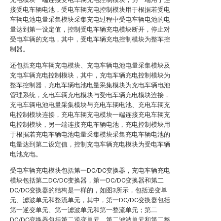
接受电车辆电池，受电车辆充电控制模块用于根据若受电
车辆电池电量采集模块采集充电过程中受电车辆电池的电
量达到第一设定值，控制受电车辆充电模块断开，停止对
受电车辆的充电，其中，受电车辆充电控制模块为整车控
制器。
还包括充电车辆充电模块、充电车辆电池电量采集模块及
充电车辆充电控制模块，其中，充电车辆充电控制模块为
整车控制器，充电车辆电池电量采集模块为充电车辆电池
管理系统，充电车辆充电模块与受电车辆充电模块连接，
充电车辆电池电量采集模块与充电车辆电池、充电车辆充
电控制模块连接，充电车辆充电模块一端连接充电车辆充
电控制模块，另一端连接充电车辆电池，充电控制模块用
于根据若充电车辆电池电量采集模块采集充电车辆电池的
电量达到第二设定值，控制充电车辆充电模块为受电车辆
电池充电。
受电车辆充电模块包括第一DC/DC变换器，充电车辆充电
模块包括第二DC/DC变换器，第一DC/DC变换器和第二
DC/DC变换器的结构是一样的，如图3所示，包括逆变单
元、滤波单元和整流单元，其中，第一DC/DC变换器包括
第一逆变单元、第一滤波单元和第一整流单元；第二
DC/DC变换器包括第二逆变单元、第二滤波单元和第二整