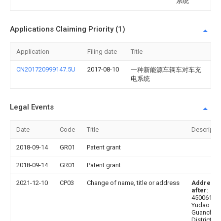
系统
Applications Claiming Priority (1)
Application
Filing date
Title
CN201720999147.5U
2017-08-10
一种新能源车辆车对车充
电系统
Legal Events
Date
Code
Title
Descripti
2018-09-14
GR01
Patent grant
2018-09-14
GR01
Patent grant
2021-12-10
CP03
Change of name, title or address
Address
after
:
450061
Yudao Ro
Guanchen
District,