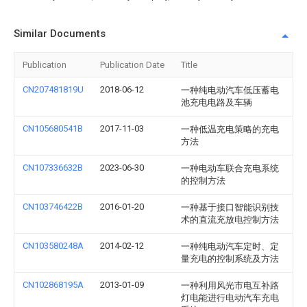
Similar Documents
Publication
Publication Date
Title
CN207481819U
2018-06-12
一种纯电动汽车低压蓄电
池充电电路及车辆
CN105680541B
2017-11-03
一种低温充电策略的充电
方法
CN107336632B
2023-06-30
一种电动车联合充电系统
的控制方法
CN103746422B
2016-01-20
一种基于接口智能识别技
术的直流充放电控制方法
CN103580248A
2014-02-12
一种纯电动汽车定时、定
量充电的控制系统及方法
CN102868195A
2013-01-09
一种利用风光市电互补路
灯电能进行电动汽车充电