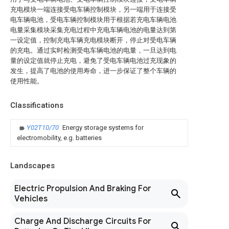
充电模块一端连接受电车辆控制模块，另一端用于连接受
电车辆电池，受电车辆控制模块用于根据若充电车辆电池
电量采集模块采集充电过程中充电车辆电池的电量达到第
一设定值，控制充电车辆充电模块断开，停止对受电车辆
的充电。通过实时检测受电车辆电池的电量，一旦达到电
量的设定值就停止充电，避免了受电车辆电池过充现象的
发生，提高了电池的使用寿命，进一步保证了整个车辆的
使用性能。
Classifications
Y02T10/70
Energy storage systems for
electromobility, e.g. batteries
Landscapes
Electric Propulsion And Braking For
Vehicles
Charge And Discharge Circuits For