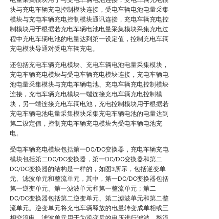
块与充电车辆充电控制模块连接，受电车辆电池电量采集
模块与充电车辆充电控制模块通讯连接，充电车辆充电控
制模块用于根据若充电车辆电池电量采集模块采集充电过
程中充电车辆电池的电量达到第一设定值，控制充电车辆
充电模块导通对受电车辆充电。
还包括充电车辆充电模块、充电车辆电池电量采集模块，
充电车辆充电模块与受电车辆充电模块连接，充电车辆电
池电量采集模块与充电车辆电池、充电车辆充电控制模块
连接，充电车辆充电模块一端连接充电车辆充电控制模
块，另一端连接充电车辆电池，充电控制模块用于根据若
充电车辆电池电量采集模块采集充电车辆电池的电量达到
第二设定值，控制充电车辆充电模块为受电车辆电池充
电。
受电车辆充电模块包括第一DC/DC变换器，充电车辆充电
模块包括第二DC/DC变换器，第一DC/DC变换器和第二
DC/DC变换器的结构是一样的，如图3所示，包括逆变单
元、滤波单元和整流单元，其中，第一DC/DC变换器包括
第一逆变单元、第一滤波单元和第一整流单元；第二
DC/DC变换器包括第二逆变单元、第二滤波单元和第二整
流单元。逆变单元将充电车辆释放的电量转变成单相或三
相交流电，滤波单元用于为逆变后的电压进行滤波，整流