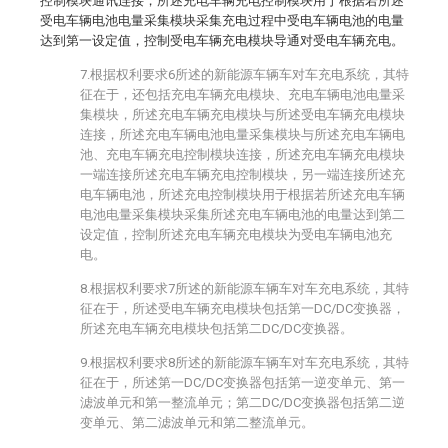
控制模块通讯连接，所述充电车辆充电控制模块用于根据若所述
受电车辆电池电量采集模块采集充电过程中受电车辆电池的电量
达到第一设定值，控制受电车辆充电模块导通对受电车辆充电。
7.根据权利要求6所述的新能源车辆车对车充电系统，其特
征在于，还包括充电车辆充电模块、充电车辆电池电量采
集模块，所述充电车辆充电模块与所述受电车辆充电模块
连接，所述充电车辆电池电量采集模块与所述充电车辆电
池、充电车辆充电控制模块连接，所述充电车辆充电模块
一端连接所述充电车辆充电控制模块，另一端连接所述充
电车辆电池，所述充电控制模块用于根据若所述充电车辆
电池电量采集模块采集所述充电车辆电池的电量达到第二
设定值，控制所述充电车辆充电模块为受电车辆电池充
电。
8.根据权利要求7所述的新能源车辆车对车充电系统，其特
征在于，所述受电车辆充电模块包括第一DC/DC变换器，
所述充电车辆充电模块包括第二DC/DC变换器。
9.根据权利要求8所述的新能源车辆车对车充电系统，其特
征在于，所述第一DC/DC变换器包括第一逆变单元、第一
滤波单元和第一整流单元；第二DC/DC变换器包括第二逆
变单元、第二滤波单元和第二整流单元。