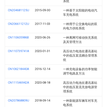
系统
CN204681125U
2015-09-30
一种基于太阳能的电动汽
车充电系统
CN206611212U
2017-11-03
一种用于公交换电站的双
向电力供给系统
CN110605986B
2020-06-26
一种离网可移动快充系统
及其管理方法
CN110739741A
2020-01-31
高压动力电池在通讯基站
中的低压直流耦合管理系
统
CN106218440A
2016-12-14
一种充电设备的功率智能
调节电路及方法
CN111546942A
2020-08-18
高压动力电池在通讯基站
中的低压直流充放电源管
理系统
CN207868809U
2018-09-14
一种新能源车辆车对车充
电系统