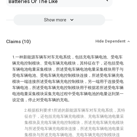
Batteries Or The Like
Show more
Claims
(10)
Hide Dependent
1.一种新能源车辆车对车充电系统，包括充电车辆电池、受电车
辆充电控制模块、受电车辆充电模块，其特征在于，还包括受电
车辆电池电量采集模块，所述受电车辆电池电量采集模块用于与
受电车辆电池、受电车辆充电控制模块连接，所述受电车辆充电
模块一端连接所述受电车辆充电控制模块，另一端用于连接受电
车辆电池，所述受电车辆充电控制模块用于根据若所述受电车辆
电池电量采集模块采集充电过程中受电车辆电池的电量达到第一
设定值，停止对受电车辆的充电。
2.根据权利要求1所述的新能源车辆车对车充电系统，其特
征在于，还包括充电车辆充电模块、充电车辆电池电量采
集模块及充电车辆充电控制模块，所述充电车辆充电模块
与所述受电车辆充电模块连接，所述充电车辆电池电量采
集模块与所述充电车辆电池、充电车辆充电控制模块连