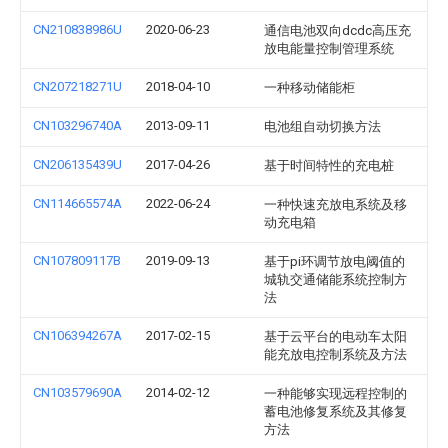
CN210838986U
2020-06-23
通信电池双向dcdc高压充
放电能量控制管理系统
CN207218271U
2018-04-10
一种移动储能柜
CN103296740A
2013-09-11
电池组自动切换方法
CN206135439U
2017-04-26
基于时间特性的充电桩
CN114665574A
2022-06-24
一种快速充放电系统及移
动充电箱
CN107809117B
2019-09-13
基于pi环调节放电阈值的
城轨交通储能系统控制方
法
CN106394267A
2017-02-15
基于云平台的电动车太阳
能充放电控制系统及方法
CN103579690A
2014-02-12
一种能够实现远程控制的
蓄电池修复系统及其修复
方法