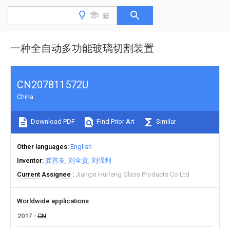
一种全自动多功能玻璃切割装置
CN207811572U
China
Download PDF
Find Prior Art
Similar
Other languages
English
Inventor
龚善友
刘全贵
刘强利
Current Assignee
Jiangxi Huifeng Glass Products Co Ltd
Worldwide applications
2017
CN