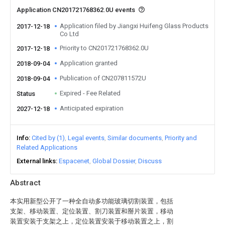
Application CN201721768362.0U events
Application filed by Jiangxi Huifeng Glass Products
2017-12-18
Co Ltd
Priority to CN201721768362.0U
2017-12-18
Application granted
2018-09-04
Publication of CN207811572U
2018-09-04
Expired - Fee Related
Status
Anticipated expiration
2027-12-18
Info
Cited by (1)
Legal events
Similar documents
Priority and
Related Applications
External links
Espacenet
Global Dossier
Discuss
Abstract
本实用新型公开了一种全自动多功能玻璃切割装置，包括
支架、移动装置、定位装置、割刀装置和掰片装置，移动
装置安装于支架之上，定位装置安装于移动装置之上，割