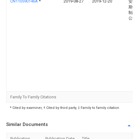
CN110590146A
*
2019-08-27
2019-12-20
安徽
斯特
制品
公司
Family To Family Citations
* Cited by examiner, † Cited by third party, ‡ Family to family citation
Similar Documents
Publication
Publication Date
Title