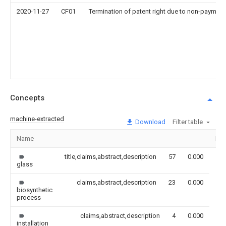
2020-11-27
CF01
Termination of patent right due to non-payment
Concepts
machine-extracted
Download
Filter table
Name
Im
title,claims,abstract,description
57
0.000
glass
claims,abstract,description
23
0.000
biosynthetic
process
claims,abstract,description
4
0.000
installation