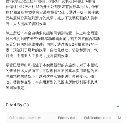
盘2安装在液压柱13顶端，橡胶块3安装在伸缩柱14顶端，
伸缩柱14和液压柱13的开关处都安装有执行单元16，伸缩
柱14和液压柱13交替安装在横梁15上，通过一吸一顶使成
品与废料分离达到掰片的效果，减少了玻璃切割的人员参
与，大大提高了切割效率。
综上所述：本全自动多功能玻璃切割装置，从上料之后通
过出气孔1调节出气强度移动玻璃向前，割刀装置配合移动
装置定位切割路线并进行切割，通过吸盘2和橡胶块3的一
吸一顶达到了掰片的效果，自动化移动、切割和掰片一气
呵成，不需要人工参与，提高切割效率。
尽管已经示出和描述了本实用新型的实施例，对于本领域
的普通技术人员而言，可以理解在不脱离本实用新型的原
理和精神的情况下可以对这些实施例进行多种变化、修
改、替换和变型，本实用新型的范围由所附权利要求及其
等同物限定。
Cited By (1)
Publication number
Priority date
Publication date
Assi