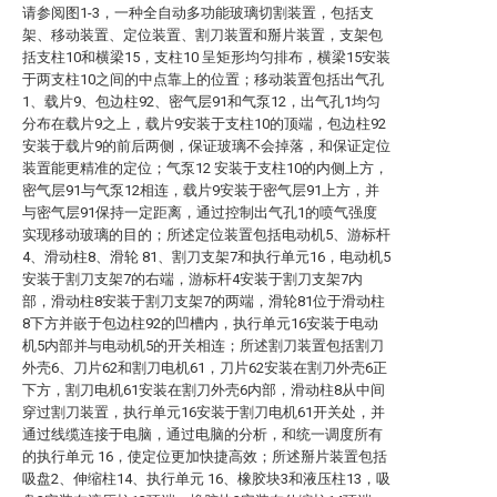
请参阅图1-3，一种全自动多功能玻璃切割装置，包括支
架、移动装置、定位装置、割刀装置和掰片装置，支架包
括支柱10和横梁15，支柱10 呈矩形均匀排布，横梁15安装
于两支柱10之间的中点靠上的位置；移动装置包括出气孔
1、载片9、包边柱92、密气层91和气泵12，出气孔1均匀
分布在载片9之上，载片9安装于支柱10的顶端，包边柱92
安装于载片9的前后两侧，保证玻璃不会掉落，和保证定位
装置能更精准的定位；气泵12 安装于支柱10的内侧上方，
密气层91与气泵12相连，载片9安装于密气层91上方，并
与密气层91保持一定距离，通过控制出气孔1的喷气强度
实现移动玻璃的目的；所述定位装置包括电动机5、游标杆
4、滑动柱8、滑轮 81、割刀支架7和执行单元16，电动机5
安装于割刀支架7的右端，游标杆4安装于割刀支架7内
部，滑动柱8安装于割刀支架7的两端，滑轮81位于滑动柱
8下方并嵌于包边柱92的凹槽内，执行单元16安装于电动
机5内部并与电动机5的开关相连；所述割刀装置包括割刀
外壳6、刀片62和割刀电机61，刀片62安装在割刀外壳6正
下方，割刀电机61安装在割刀外壳6内部，滑动柱8从中间
穿过割刀装置，执行单元16安装于割刀电机61开关处，并
通过线缆连接于电脑，通过电脑的分析，和统一调度所有
的执行单元 16，使定位更加快捷高效；所述掰片装置包括
吸盘2、伸缩柱14、执行单元 16、橡胶块3和液压柱13，吸