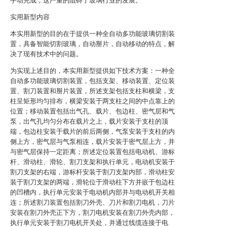
手动完成，这严重的阻碍了玻璃行业的发展。
实用新型内容
本实用新型的目的在于提供一种全自动多功能玻璃切割装
置，具备智能切割玻璃，自动掰片，自动移动的特点，解
决了现有技术中的问题。
为实现上述目的，本实用新型提供如下技术方案：一种全
自动多功能玻璃切割装置，包括支架、移动装置、定位装
置、割刀装置和掰片装置，所述支架包括支柱和横梁，支
柱呈矩形均匀排布，横梁安装于两支柱之间的中点靠上的
位置；移动装置包括出气孔、载片、包边柱、密气层和气
泵，出气孔均匀分布在载片之上，载片安装于支柱的顶
端，包边柱安装于载片的前后两侧，气泵安装于支柱的内
侧上方，密气层与气泵相连，载片安装于密气层上方，并
与密气层保持一定距离；所述定位装置包括电动机、游标
杆、滑动柱、滑轮、割刀支架和执行单元，电动机安装于
割刀支架的右端，游标杆安装于割刀支架内部，滑动柱安
装于割刀支架的两端，滑轮位于滑动柱下方并嵌于包边柱
的凹槽内，执行单元安装于电动机内部并与电动机开关相
连；所述割刀装置包括割刀外壳、刀片和割刀电机，刀片
安装在割刀外壳正下方，割刀电机安装在割刀外壳内部，
执行单元安装于割刀电机开关处，并通过线缆连接于电