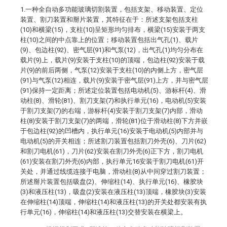
1.一种全自动多功能玻璃切割装置，包括支架、移动装置、定位
装置、割刀装置和掰片装置，其特征在于：所述支架包括支柱
(10)和横梁(15)，支柱(10)呈矩形均匀排布，横梁(15)安装于两支
柱(10)之间的中点靠上的位置；移动装置包括出气孔(1)、载片
(9)、包边柱(92)、密气层(91)和气泵(12)，出气孔(1)均匀分布在
载片(9)上，载片(9)安装于支柱(10)的顶端，包边柱(92)安装于载
片(9)的前后两侧，气泵(12)安装于支柱(10)的内侧上方，密气层
(91)与气泵(12)相连，载片(9)安装于密气层(91)上方，并与密气层
(91)保持一定距离；所述定位装置包括电动机(5)、游标杆(4)、滑
动柱(8)、滑轮(81)、割刀支架(7)和执行单元(16)，电动机(5)安装
于割刀支架(7)的右端，游标杆(4)安装于割刀支架(7)内部，滑动
柱(8)安装于割刀支架(7)的两端，滑轮(81)位于滑动柱(8)下方并嵌
于包边柱(92)的凹槽内，执行单元(16)安装于电动机(5)内部并与
电动机(5)的开关相连；所述割刀装置包括割刀外壳(6)、刀片(62)
和割刀电机(61)，刀片(62)安装在割刀外壳(6)正下方，割刀电机
(61)安装在割刀外壳(6)内部，执行单元16安装于割刀电机(61)开
关处，并通过线缆连接于电脑，滑动柱(8)从中间穿过割刀装置；
所述掰片装置包括吸盘(2)、伸缩柱(14)、执行单元(16)、橡胶块
(3)和液压柱(13)，吸盘(2)安装在液压柱(13)顶端，橡胶块(3)安装
在伸缩柱(14)顶端，伸缩柱(14)和液压柱(13)的开关处都安装有执
行单元(16)，伸缩柱(14)和液压柱(13)交替安装在横梁上。