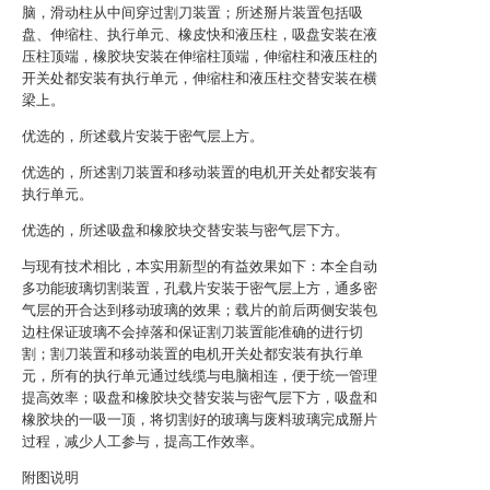
脑，滑动柱从中间穿过割刀装置；所述掰片装置包括吸
盘、伸缩柱、执行单元、橡皮快和液压柱，吸盘安装在液
压柱顶端，橡胶块安装在伸缩柱顶端，伸缩柱和液压柱的
开关处都安装有执行单元，伸缩柱和液压柱交替安装在横
梁上。
优选的，所述载片安装于密气层上方。
优选的，所述割刀装置和移动装置的电机开关处都安装有
执行单元。
优选的，所述吸盘和橡胶块交替安装与密气层下方。
与现有技术相比，本实用新型的有益效果如下：本全自动
多功能玻璃切割装置，孔载片安装于密气层上方，通多密
气层的开合达到移动玻璃的效果；载片的前后两侧安装包
边柱保证玻璃不会掉落和保证割刀装置能准确的进行切
割；割刀装置和移动装置的电机开关处都安装有执行单
元，所有的执行单元通过线缆与电脑相连，便于统一管理
提高效率；吸盘和橡胶块交替安装与密气层下方，吸盘和
橡胶块的一吸一顶，将切割好的玻璃与废料玻璃完成掰片
过程，减少人工参与，提高工作效率。
附图说明