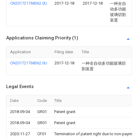
CN201721768362.0U
2017-12-18
2017-12-18
一种全自
动多功能
玻璃切割
装置
Applications Claiming Priority (1)
Application
Filing date
Title
CN201721768362.0U
2017-12-18
一种全自动多功能玻璃切
割装置
Legal Events
Date
Code
Title
2018-09-04
GR01
Patent grant
2018-09-04
GR01
Patent grant
2020-11-27
CF01
Termination of patent right due to non-payment