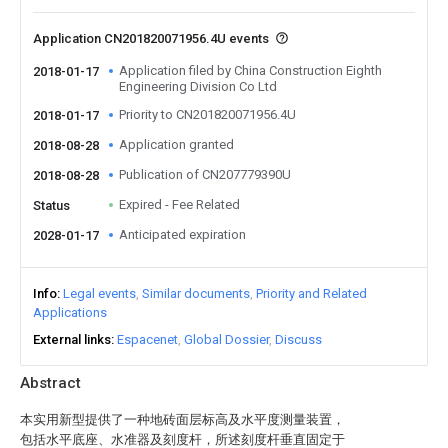
Application CN201820071956.4U events
Application filed by China Construction Eighth
2018-01-17
Engineering Division Co Ltd
Priority to CN201820071956.4U
2018-01-17
Application granted
2018-08-28
Publication of CN207779390U
2018-08-28
Expired - Fee Related
Status
Anticipated expiration
2028-01-17
Info
Legal events
Similar documents
Priority and Related
Applications
External links
Espacenet
Global Dossier
Discuss
Abstract
本实用新型提供了一种地砖面层标高及水平度测量装置，
包括水平底座、水准器及刻度杆，所述刻度杆垂直固定于