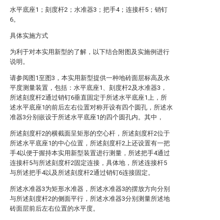
水平底座1；刻度杆2；水准器3；把手4；连接杆5；销钉
6。
具体实施方式
为利于对本实用新型的了解，以下结合附图及实施例进行
说明。
请参阅图1至图3，本实用新型提供一种地砖面层标高及水
平度测量装置，包括：水平底座1、刻度杆2及水准器3，
所述刻度杆2通过销钉6垂直固定于所述水平底座1上，所
述水平底座1的前后左右位置对称开设有四个圆孔，所述水
准器3分别嵌设于所述水平底座1的四个圆孔内。其中，
所述刻度杆2的横截面呈矩形的空心杆，所述刻度杆2位于
所述水平底座1的中心位置，所述刻度杆2上还设置有一把
手4以便于握持本实用新型装置进行测量，所述把手4通过
连接杆5与所述刻度杆2固定连接，具体地，所述连接杆5
与所述把手4以及所述刻度杆2通过销钉6连接固定。
所述水准器3为矩形水准器，所述水准器3的摆放方向分别
与所述刻度杆2的侧面平行，所述水准器3分别测量所述地
砖面层前后左右位置的水平度。