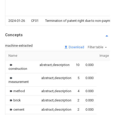
2024-01-26
CF01
Termination of patent right due to non-payment
Concepts
machine-extracted
Download
Filter table
Name
Image
abstract,description
10
0.000
construction
abstract,description
5
0.000
measurement
method
abstract,description
4
0.000
brick
abstract,description
2
0.000
cement
abstract,description
2
0.000