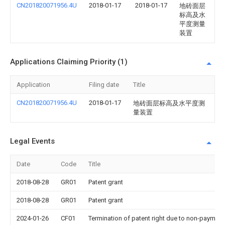
CN201820071956.4U
2018-01-17
2018-01-17
地砖面层
标高及水
平度测量
装置
Applications Claiming Priority (1)
Application
Filing date
Title
CN201820071956.4U
2018-01-17
地砖面层标高及水平度测
量装置
Legal Events
Date
Code
Title
2018-08-28
GR01
Patent grant
2018-08-28
GR01
Patent grant
2024-01-26
CF01
Termination of patent right due to non-payment