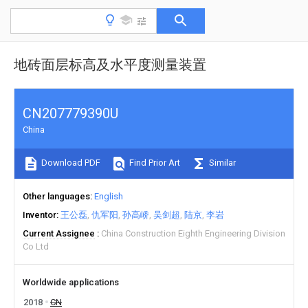
地砖面层标高及水平度测量装置
CN207779390U
China
Download PDF
Find Prior Art
Similar
Other languages
English
Inventor
王公磊
仇军阳
孙高峤
吴剑超
陆京
李岩
Current Assignee
China Construction Eighth Engineering Division
Co Ltd
Worldwide applications
2018
CN