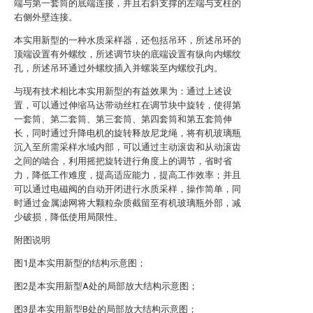
端与第一套筒的底端连接，并且右斜支撑的左端与支柱的
右侧外壁连接。
本实用新型的一种水质采样器，还包括吊环，所述吊环的
顶端设置有外螺纹，所述调节块的底端设置有纵向内螺纹
孔，所述吊环通过外螺纹插入并螺装至内螺纹孔内。
与现有技术相比本实用新型的有益效果为：通过上述设
置，可以通过伸缩马达带动丝杠在调节块中旋转，使得第
一套筒、第二套筒、第三套筒、第四套筒和第五套筒伸
长，同时通过升降电机的旋转释放尼龙绳，将有机玻璃瓶
沉入至所需采样水域内部，可以通过主动滚齿和从动滚齿
之间的啮合，利用摇把旋转进行角度上的调节，省时省
力，降低工作难度，提高适应能力，提高工作效率；并且
可以通过电磁阀的自动开闭进行水质采样，操作简单，同
时通过金属滤网将大颗粒杂质截留至有机玻璃瓶外部，减
少破损，降低使用局限性。
附图说明
图1是本实用新型的结构示意图；
图2是本实用新型A处的局部放大结构示意图；
图3是本实用新型B处的局部放大结构示意图；