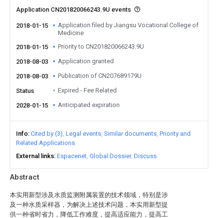
Application CN201820066243.9U events
Application filed by Jiangsu Vocational College of
2018-01-15
Medicine
Priority to CN201820066243.9U
2018-01-15
Application granted
2018-08-03
Publication of CN207689179U
2018-08-03
Expired - Fee Related
Status
Anticipated expiration
2028-01-15
Info
Cited by (3)
Legal events
Similar documents
Priority and
Related Applications
External links
Espacenet
Global Dossier
Discuss
Abstract
本实用新型涉及水质监测附属装置的技术领域，特别是涉
及一种水质采样器，为解决上述技术问题，本实用新型提
供一种省时省力，降低工作难度，提高适应能力，提高工