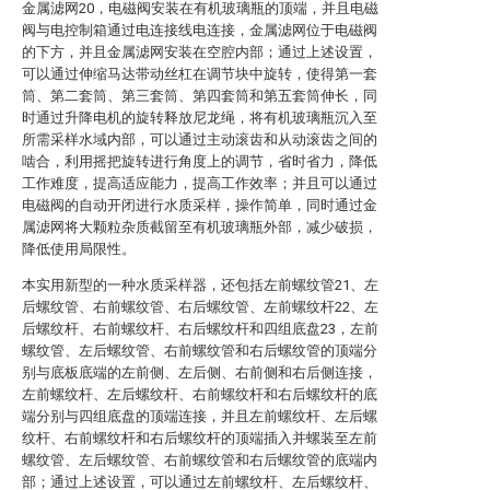
金属滤网20，电磁阀安装在有机玻璃瓶的顶端，并且电磁
阀与电控制箱通过电连接线电连接，金属滤网位于电磁阀
的下方，并且金属滤网安装在空腔内部；通过上述设置，
可以通过伸缩马达带动丝杠在调节块中旋转，使得第一套
筒、第二套筒、第三套筒、第四套筒和第五套筒伸长，同
时通过升降电机的旋转释放尼龙绳，将有机玻璃瓶沉入至
所需采样水域内部，可以通过主动滚齿和从动滚齿之间的
啮合，利用摇把旋转进行角度上的调节，省时省力，降低
工作难度，提高适应能力，提高工作效率；并且可以通过
电磁阀的自动开闭进行水质采样，操作简单，同时通过金
属滤网将大颗粒杂质截留至有机玻璃瓶外部，减少破损，
降低使用局限性。
本实用新型的一种水质采样器，还包括左前螺纹管21、左
后螺纹管、右前螺纹管、右后螺纹管、左前螺纹杆22、左
后螺纹杆、右前螺纹杆、右后螺纹杆和四组底盘23，左前
螺纹管、左后螺纹管、右前螺纹管和右后螺纹管的顶端分
别与底板底端的左前侧、左后侧、右前侧和右后侧连接，
左前螺纹杆、左后螺纹杆、右前螺纹杆和右后螺纹杆的底
端分别与四组底盘的顶端连接，并且左前螺纹杆、左后螺
纹杆、右前螺纹杆和右后螺纹杆的顶端插入并螺装至左前
螺纹管、左后螺纹管、右前螺纹管和右后螺纹管的底端内
部；通过上述设置，可以通过左前螺纹杆、左后螺纹杆、