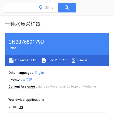
一种水质采样器
CN207689179U
China
Download PDF
Find Prior Art
Similar
Other languages
English
Inventor
吴义满
Current Assignee
Jiangsu Vocational College of Medicine
Worldwide applications
2018
CN