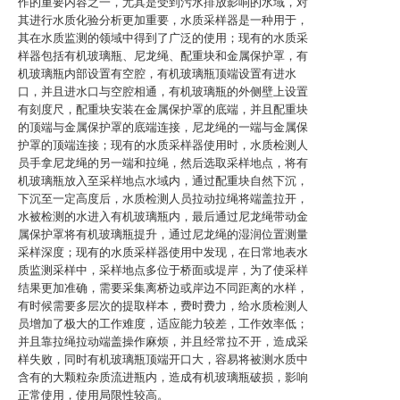
作的重要内容之一，尤其是受到污水排放影响的水域，对
其进行水质化验分析更加重要，水质采样器是一种用于，
其在水质监测的领域中得到了广泛的使用；现有的水质采
样器包括有机玻璃瓶、尼龙绳、配重块和金属保护罩，有
机玻璃瓶内部设置有空腔，有机玻璃瓶顶端设置有进水
口，并且进水口与空腔相通，有机玻璃瓶的外侧壁上设置
有刻度尺，配重块安装在金属保护罩的底端，并且配重块
的顶端与金属保护罩的底端连接，尼龙绳的一端与金属保
护罩的顶端连接；现有的水质采样器使用时，水质检测人
员手拿尼龙绳的另一端和拉绳，然后选取采样地点，将有
机玻璃瓶放入至采样地点水域内，通过配重块自然下沉，
下沉至一定高度后，水质检测人员拉动拉绳将端盖拉开，
水被检测的水进入有机玻璃瓶内，最后通过尼龙绳带动金
属保护罩将有机玻璃瓶提升，通过尼龙绳的湿润位置测量
采样深度；现有的水质采样器使用中发现，在日常地表水
质监测采样中，采样地点多位于桥面或堤岸，为了使采样
结果更加准确，需要采集离桥边或岸边不同距离的水样，
有时候需要多层次的提取样本，费时费力，给水质检测人
员增加了极大的工作难度，适应能力较差，工作效率低；
并且靠拉绳拉动端盖操作麻烦，并且经常拉不开，造成采
样失败，同时有机玻璃瓶顶端开口大，容易将被测水质中
含有的大颗粒杂质流进瓶内，造成有机玻璃瓶破损，影响
正常使用，使用局限性较高。