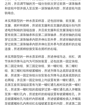
之间，并且调节轴的另一端分别依次穿过前第一滚珠轴承
和齿轮中部并插入至后第一滚珠轴承内部，所述齿轮与齿
轨啮合。
本实用新型的一种水质采样器，还包括转轴、前支腿、后
支腿、摇杆和摇柄，所述前支腿和后支腿的底端分别与所
述电控制箱的顶端连接，并且前支腿和后支腿顶端分别设
置有前第二滚珠轴承和后第二滚珠轴承，所述转轴的后端
穿过后第二滚珠轴承内部并伸出至外界，所述转轴的前端
穿过前第二滚珠轴承内部并伸出至外界与所述摇杆的左端
连接，所述摇柄铰接安装在摇杆的右端。
本实用新型的一种水质采样器，所述伸缩马达、丝杠、调
节块和升降马达均为可拆卸装置，还包括第一固定块组、
第二固定块组、第三固定块组、第一螺钉组、第二螺钉
组、第三螺钉组和锁紧螺栓，所述升降马达底部设置有底
座、所述第一固定块组分别安装在升降马达底座底部的左
右两端，并且第一固定块组上均设置有第一螺钉通孔，并
且第五套筒顶端设置有与第一螺钉通孔相对应的第一螺钉
孔，所述第一螺钉组的底端穿过第一螺钉通孔插入并螺装
至第一螺钉孔内，所述套杆的前端设置有锁紧螺栓孔，并
且锁紧螺栓孔与套杆内部相通，所述锁紧螺栓插入并螺装
至锁紧螺栓孔内将丝杠右端锁紧至套杆内部，所述第二固