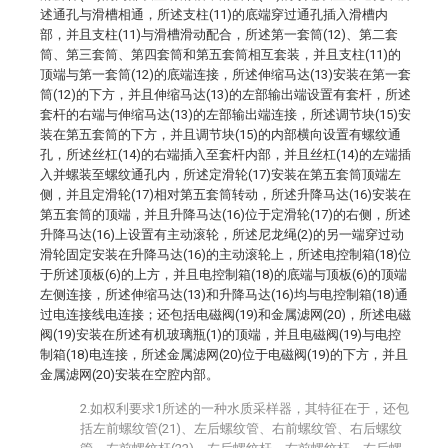
述通孔与滑槽相通，所述支柱(11)的底端穿过通孔插入滑槽内
部，并且支柱(11)与滑槽滑动配合，所述第一套筒(12)、第二套
筒、第三套筒、第四套筒和第五套筒相互套装，并且支柱(11)的
顶端与第一套筒(12)的底端连接，所述伸缩马达(13)安装在第一套
筒(12)的下方，并且伸缩马达(13)的左部输出端设置有套杆，所述
套杆的右端与伸缩马达(13)的左部输出端连接，所述调节块(15)安
装在第五套筒的下方，并且调节块(15)的内部横向设置有螺纹通
孔，所述丝杠(14)的右端插入至套杆内部，并且丝杠(14)的左端插
入并螺装至螺纹通孔内，所述定滑轮(17)安装在第五套筒顶端左
侧，并且定滑轮(17)相对第五套筒转动，所述升降马达(16)安装在
第五套筒的顶端，并且升降马达(16)位于定滑轮(17)的右侧，所述
升降马达(16)上设置有主动滚轮，所述尼龙绳(2)的另一端穿过动
滑轮固定安装在升降马达(16)的主动滚轮上，所述电控制箱(18)位
于所述顶板(6)的上方，并且电控制箱(18)的底端与顶板(6)的顶端
左侧连接，所述伸缩马达(13)和升降马达(16)均与电控制箱(18)通
过电连接线电连接；还包括电磁阀(19)和金属滤网(20)，所述电磁
阀(19)安装在所述有机玻璃瓶(1)的顶端，并且电磁阀(19)与电控
制箱(18)电连接，所述金属滤网(20)位于电磁阀(19)的下方，并且
金属滤网(20)安装在空腔内部。
2.如权利要求1所述的一种水质采样器，其特征在于，还包
括左前螺纹管(21)、左后螺纹管、右前螺纹管、右后螺纹