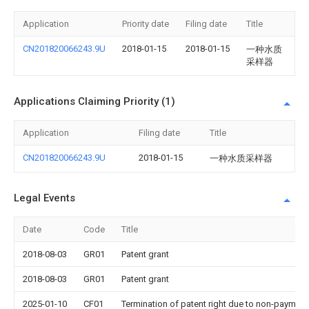
Application
Priority date
Filing date
Title
CN201820066243.9U
2018-01-15
2018-01-15
一种水质
采样器
Applications Claiming Priority (1)
Application
Filing date
Title
CN201820066243.9U
2018-01-15
一种水质采样器
Legal Events
Date
Code
Title
2018-08-03
GR01
Patent grant
2018-08-03
GR01
Patent grant
2025-01-10
CF01
Termination of patent right due to non-payment