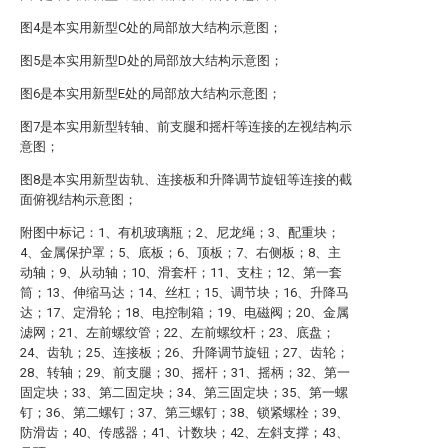
图4是本实用新型C处的局部放大结构示意图；
图5是本实用新型D处的局部放大结构示意图；
图6是本实用新型E处的局部放大结构示意图；
图7是本实用新型转轴、前支腿和摇杆等连接的左视结构示
意图；
图8是本实用新型齿轨、连接板和升降调节旋钮等连接的截
面俯视结构示意图；
附图中标记：1、有机玻璃瓶；2、尼龙绳；3、配重块；
4、金属保护罩；5、底板；6、顶板；7、右侧板；8、主
动轴；9、从动轴；10、滑套杆；11、支柱；12、第一套
筒；13、伸缩马达；14、丝杠；15、调节块；16、升降马
达；17、定滑轮；18、电控制箱；19、电磁阀；20、金属
滤网；21、左前螺纹管；22、左前螺纹杆；23、底盘；
24、齿轨；25、连接板；26、升降调节旋钮；27、齿轮；
28、转轴；29、前支腿；30、摇杆；31、摇柄；32、第一
固定块；33、第二固定块；34、第三固定块；35、第一螺
钉；36、第二螺钉；37、第三螺钉；38、锁紧螺栓；39、
防滑齿；40、传感器；41、计数块；42、左斜支撑；43、