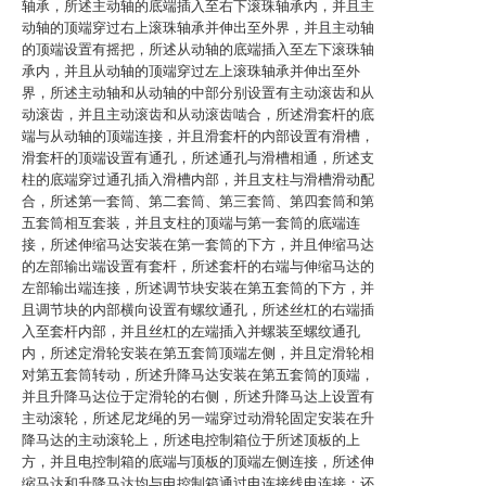
轴承，所述主动轴的底端插入至右下滚珠轴承内，并且主
动轴的顶端穿过右上滚珠轴承并伸出至外界，并且主动轴
的顶端设置有摇把，所述从动轴的底端插入至左下滚珠轴
承内，并且从动轴的顶端穿过左上滚珠轴承并伸出至外
界，所述主动轴和从动轴的中部分别设置有主动滚齿和从
动滚齿，并且主动滚齿和从动滚齿啮合，所述滑套杆的底
端与从动轴的顶端连接，并且滑套杆的内部设置有滑槽，
滑套杆的顶端设置有通孔，所述通孔与滑槽相通，所述支
柱的底端穿过通孔插入滑槽内部，并且支柱与滑槽滑动配
合，所述第一套筒、第二套筒、第三套筒、第四套筒和第
五套筒相互套装，并且支柱的顶端与第一套筒的底端连
接，所述伸缩马达安装在第一套筒的下方，并且伸缩马达
的左部输出端设置有套杆，所述套杆的右端与伸缩马达的
左部输出端连接，所述调节块安装在第五套筒的下方，并
且调节块的内部横向设置有螺纹通孔，所述丝杠的右端插
入至套杆内部，并且丝杠的左端插入并螺装至螺纹通孔
内，所述定滑轮安装在第五套筒顶端左侧，并且定滑轮相
对第五套筒转动，所述升降马达安装在第五套筒的顶端，
并且升降马达位于定滑轮的右侧，所述升降马达上设置有
主动滚轮，所述尼龙绳的另一端穿过动滑轮固定安装在升
降马达的主动滚轮上，所述电控制箱位于所述顶板的上
方，并且电控制箱的底端与顶板的顶端左侧连接，所述伸
缩马达和升降马达均与电控制箱通过电连接线电连接；还