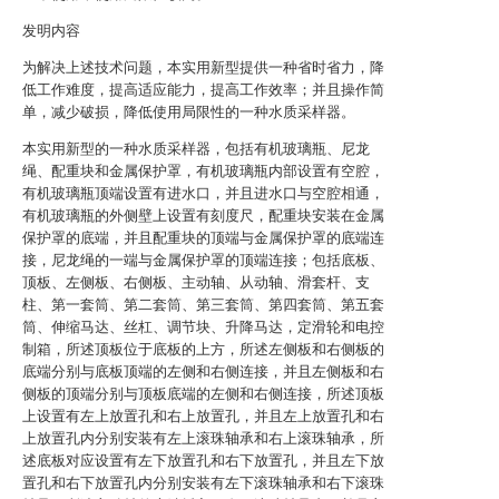
发明内容
为解决上述技术问题，本实用新型提供一种省时省力，降
低工作难度，提高适应能力，提高工作效率；并且操作简
单，减少破损，降低使用局限性的一种水质采样器。
本实用新型的一种水质采样器，包括有机玻璃瓶、尼龙
绳、配重块和金属保护罩，有机玻璃瓶内部设置有空腔，
有机玻璃瓶顶端设置有进水口，并且进水口与空腔相通，
有机玻璃瓶的外侧壁上设置有刻度尺，配重块安装在金属
保护罩的底端，并且配重块的顶端与金属保护罩的底端连
接，尼龙绳的一端与金属保护罩的顶端连接；包括底板、
顶板、左侧板、右侧板、主动轴、从动轴、滑套杆、支
柱、第一套筒、第二套筒、第三套筒、第四套筒、第五套
筒、伸缩马达、丝杠、调节块、升降马达，定滑轮和电控
制箱，所述顶板位于底板的上方，所述左侧板和右侧板的
底端分别与底板顶端的左侧和右侧连接，并且左侧板和右
侧板的顶端分别与顶板底端的左侧和右侧连接，所述顶板
上设置有左上放置孔和右上放置孔，并且左上放置孔和右
上放置孔内分别安装有左上滚珠轴承和右上滚珠轴承，所
述底板对应设置有左下放置孔和右下放置孔，并且左下放
置孔和右下放置孔内分别安装有左下滚珠轴承和右下滚珠