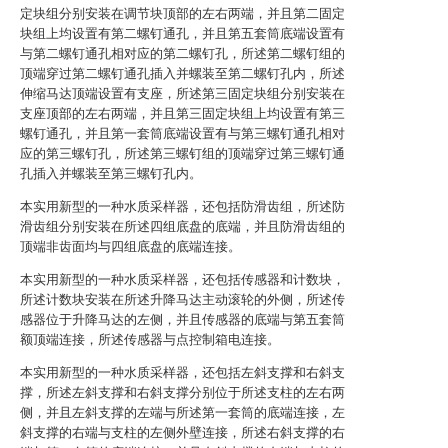
定块组分别安装在调节块顶部的左右两端，并且第二固定
块组上均设置有第二螺钉通孔，并且第五套筒底端设置有
与第二螺钉通孔相对应的第二螺钉孔，所述第二螺钉组的
顶端穿过第二螺钉通孔插入并螺装至第二螺钉孔内，所述
伸缩马达顶端设置有支座，所述第三固定块组分别安装在
支座顶部的左右两端，并且第三固定块组上均设置有第三
螺钉通孔，并且第一套筒底端设置有与第三螺钉通孔相对
应的第三螺钉孔，所述第三螺钉组的顶端穿过第三螺钉通
孔插入并螺装至第三螺钉孔内。
本实用新型的一种水质采样器，还包括防滑齿组，所述防
滑齿组分别安装在所述四组底盘的底端，并且防滑齿组的
顶端非齿面均与四组底盘的底端连接。
本实用新型的一种水质采样器，还包括传感器和计数块，
所述计数块安装在所述升降马达主动滚轮的外侧，所述传
感器位于升降马达的左侧，并且传感器的底端与第五套筒
额顶端连接，所述传感器与点控制箱电连接。
本实用新型的一种水质采样器，还包括左斜支撑和右斜支
撑，所述左斜支撑和右斜支撑分别位于所述支柱的左右两
侧，并且左斜支撑的左端与所述第一套筒的底端连接，左
斜支撑的右端与支柱的左侧外壁连接，所述右斜支撑的右