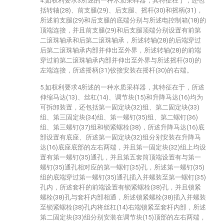
4.如权利要求3所述的一种水质采样器，其特征在于，还包
括转轴(28)、前支腿(29)、后支腿、摇杆(30)和摇柄(31)，
所述前支腿(29)和后支腿的底端分别与所述电控制箱(18)的
顶端连接，并且前支腿(29)和后支腿顶端分别设置有前第
二滚珠轴承和后第二滚珠轴承，所述转轴(28)的后端穿过
后第二滚珠轴承内部并伸出至外界，所述转轴(28)的前端
穿过前第二滚珠轴承内部并伸出至外界与所述摇杆(30)的
左端连接，所述摇柄(31)铰接安装在摇杆(30)的右端。
5.如权利要求4所述的一种水质采样器，其特征在于，所述
伸缩马达(13)、丝杠(14)、调节块(15)和升降马达(16)均为
可拆卸装置，还包括第一固定块(32)组、第二固定块(33)
组、第三固定块(34)组、第一螺钉(35)组、第二螺钉(36)
组、第三螺钉(37)组和锁紧螺栓(38)，所述升降马达(16)底
部设置有底座、所述第一固定块(32)组分别安装在升降马
达(16)底座底部的左右两端，并且第一固定块(32)组上均设
置有第一螺钉(35)通孔，并且第五套筒顶端设置有与第一
螺钉(35)通孔相对应的第一螺钉(35)孔，所述第一螺钉(35)
组的底端穿过第一螺钉(35)通孔插入并螺装至第一螺钉(35)
孔内，所述套杆的前端设置有锁紧螺栓(38)孔，并且锁紧
螺栓(38)孔与套杆内部相通，所述锁紧螺栓(38)插入并螺装
至锁紧螺栓(38)孔内将丝杠(14)右端锁紧至套杆内部，所述
第二固定块(33)组分别安装在调节块(15)顶部的左右两端，