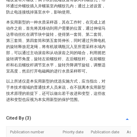
环通过外螺纹插入并螺装至内螺纹孔内；通过上述设置，
防止电连接线掉落至水中，影响使用。
本实用新型的一种水质采样器，其在工作时，在完成上述
动作之前，首先将其移动到用户需要的位置，通过伸缩马
达带动丝杠在调节块中旋转，使得第一套筒、第二套筒、
第三套筒、第四套筒和第五套筒伸长，同时通过升降电机
的旋转释放尼龙绳，将有机玻璃瓶沉入至所需采样水域内
部，可以通过主动滚齿和从动滚齿之间的啮合，利用摇把
旋转调节角度，旋转左前螺纹杆、左后螺纹杆、右前螺纹
杆和右后螺纹杆调节至水平，旋转升降调节旋钮，调整适
宜高度，然后打开电磁阀的进行水质采样即可。
以上所述仅是本实用新型的优选实施方式，应当指出，对
于本技术领域的普通技术人员来说，在不脱离本实用新型
技术原理的前提下，还可以做出若干改进和变型，这些改
进和变型也应视为本实用新型的保护范围。
Cited By (3)
Publication number
Priority date
Publication date
Assi