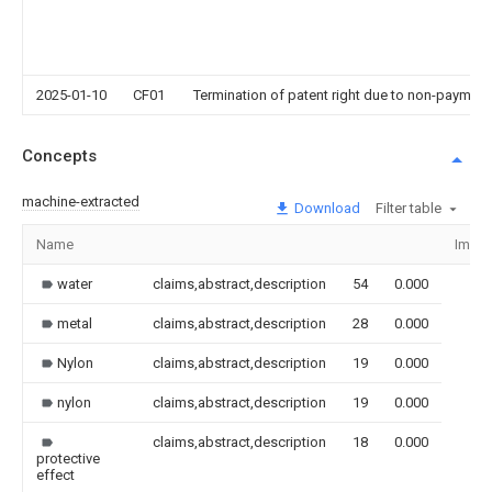
2025-01-10
CF01
Termination of patent right due to non-payment
Concepts
machine-extracted
Download
Filter table
Name
Imag
water
claims,abstract,description
54
0.000
metal
claims,abstract,description
28
0.000
Nylon
claims,abstract,description
19
0.000
nylon
claims,abstract,description
19
0.000
claims,abstract,description
18
0.000
protective
effect