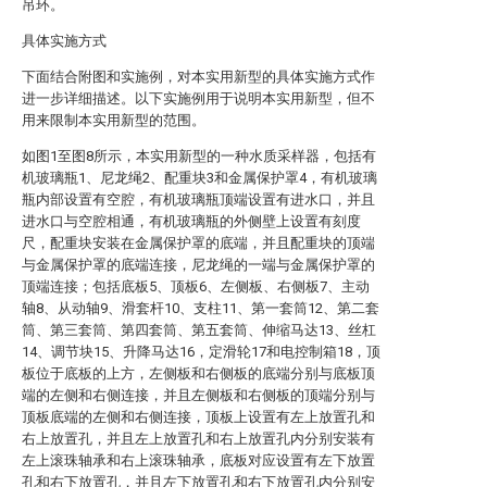
吊环。
具体实施方式
下面结合附图和实施例，对本实用新型的具体实施方式作
进一步详细描述。以下实施例用于说明本实用新型，但不
用来限制本实用新型的范围。
如图1至图8所示，本实用新型的一种水质采样器，包括有
机玻璃瓶1、尼龙绳2、配重块3和金属保护罩4，有机玻璃
瓶内部设置有空腔，有机玻璃瓶顶端设置有进水口，并且
进水口与空腔相通，有机玻璃瓶的外侧壁上设置有刻度
尺，配重块安装在金属保护罩的底端，并且配重块的顶端
与金属保护罩的底端连接，尼龙绳的一端与金属保护罩的
顶端连接；包括底板5、顶板6、左侧板、右侧板7、主动
轴8、从动轴9、滑套杆10、支柱11、第一套筒12、第二套
筒、第三套筒、第四套筒、第五套筒、伸缩马达13、丝杠
14、调节块15、升降马达16，定滑轮17和电控制箱18，顶
板位于底板的上方，左侧板和右侧板的底端分别与底板顶
端的左侧和右侧连接，并且左侧板和右侧板的顶端分别与
顶板底端的左侧和右侧连接，顶板上设置有左上放置孔和
右上放置孔，并且左上放置孔和右上放置孔内分别安装有
左上滚珠轴承和右上滚珠轴承，底板对应设置有左下放置
孔和右下放置孔，并且左下放置孔和右下放置孔内分别安