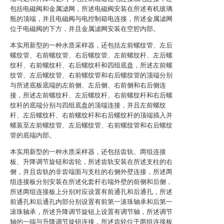
包括电磁阀和金属滤网，所述电磁阀安装在所述有机玻璃
瓶的顶端，并且电磁阀与电控制箱电连接，所述金属滤网
位于电磁阀的下方，并且金属滤网安装在空腔内部。
本实用新型的一种水质采样器，还包括左前螺纹管、左后
螺纹管、右前螺纹管、右后螺纹管、左前螺纹杆、左后螺
纹杆、右前螺纹杆、右后螺纹杆和四组底盘，所述左前螺
纹管、左后螺纹管、右前螺纹管和右后螺纹管的顶端分别
与所述底板底端的左前侧、左后侧、右前侧和右后侧连
接，所述左前螺纹杆、左后螺纹杆、右前螺纹杆和右后螺
纹杆的底端分别与四组底盘的顶端连接，并且左前螺纹
杆、左后螺纹杆、右前螺纹杆和右后螺纹杆的顶端插入并
螺装至左前螺纹管、左后螺纹管、右前螺纹管和右后螺纹
管的底端内部。
本实用新型的一种水质采样器，还包括齿轨、两组连接
板、升降调节旋钮和齿轮，所述齿轨安装在所述支柱的右
侧，并且齿轨的非齿端面与支柱的右侧外壁连接，所述两
组连接板分别安装在所述化套杆右端外壁的前侧和后侧，
所述两组连接板上分别对应设置有前通孔和后通孔，所述
前通孔和后通孔内部分别设置有前第一滚珠轴承和后第一
滚珠轴承，所述升降调节旋钮上设置有调节轴，所述调节
轴的一端与升降调节旋钮连接，所述齿轮位于两组连接板