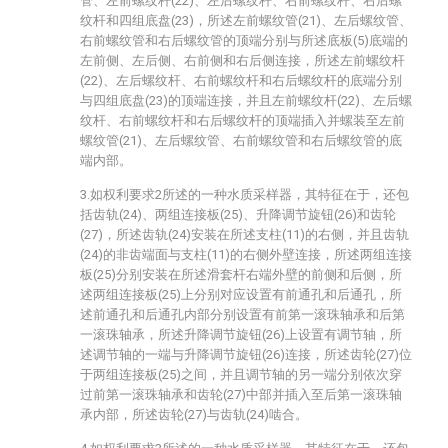
管、左前螺纹杆(22)、左后螺纹杆、右前螺纹杆、右后螺
纹杆和四组底盘(23)，所述左前螺纹管(21)、左后螺纹管、
右前螺纹管和右后螺纹管的顶端分别与所述底板(5)底端的
左前侧、左后侧、右前侧和右后侧连接，所述左前螺纹杆
(22)、左后螺纹杆、右前螺纹杆和右后螺纹杆的底端分别
与四组底盘(23)的顶端连接，并且左前螺纹杆(22)、左后螺
纹杆、右前螺纹杆和右后螺纹杆的顶端插入并螺装至左前
螺纹管(21)、左后螺纹管、右前螺纹管和右后螺纹管的底
端内部。
3.如权利要求2所述的一种水质采样器，其特征在于，还包
括齿轨(24)、两组连接板(25)、升降调节旋钮(26)和齿轮
(27)，所述齿轨(24)安装在所述支柱(11)的右侧，并且齿轨
(24)的非齿端面与支柱(11)的右侧外壁连接，所述两组连接
板(25)分别安装在所述滑套杆右端外壁的前侧和后侧，所
述两组连接板(25)上分别对应设置有前通孔和后通孔，所
述前通孔和后通孔内部分别设置有前第一滚珠轴承和后第
一滚珠轴承，所述升降调节旋钮(26)上设置有调节轴，所
述调节轴的一端与升降调节旋钮(26)连接，所述齿轮(27)位
于两组连接板(25)之间，并且调节轴的另一端分别依次穿
过前第一滚珠轴承和齿轮(27)中部并插入至后第一滚珠轴
承内部，所述齿轮(27)与齿轨(24)啮合。