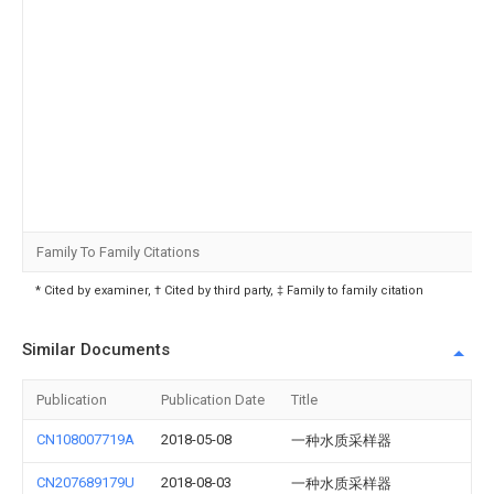
Family To Family Citations
* Cited by examiner, † Cited by third party, ‡ Family to family citation
Similar Documents
Publication
Publication Date
Title
CN108007719A
2018-05-08
一种水质采样器
CN207689179U
2018-08-03
一种水质采样器