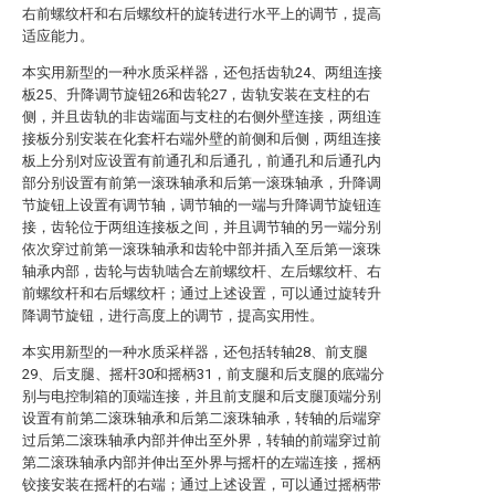
右前螺纹杆和右后螺纹杆的旋转进行水平上的调节，提高
适应能力。
本实用新型的一种水质采样器，还包括齿轨24、两组连接
板25、升降调节旋钮26和齿轮27，齿轨安装在支柱的右
侧，并且齿轨的非齿端面与支柱的右侧外壁连接，两组连
接板分别安装在化套杆右端外壁的前侧和后侧，两组连接
板上分别对应设置有前通孔和后通孔，前通孔和后通孔内
部分别设置有前第一滚珠轴承和后第一滚珠轴承，升降调
节旋钮上设置有调节轴，调节轴的一端与升降调节旋钮连
接，齿轮位于两组连接板之间，并且调节轴的另一端分别
依次穿过前第一滚珠轴承和齿轮中部并插入至后第一滚珠
轴承内部，齿轮与齿轨啮合左前螺纹杆、左后螺纹杆、右
前螺纹杆和右后螺纹杆；通过上述设置，可以通过旋转升
降调节旋钮，进行高度上的调节，提高实用性。
本实用新型的一种水质采样器，还包括转轴28、前支腿
29、后支腿、摇杆30和摇柄31，前支腿和后支腿的底端分
别与电控制箱的顶端连接，并且前支腿和后支腿顶端分别
设置有前第二滚珠轴承和后第二滚珠轴承，转轴的后端穿
过后第二滚珠轴承内部并伸出至外界，转轴的前端穿过前
第二滚珠轴承内部并伸出至外界与摇杆的左端连接，摇柄
铰接安装在摇杆的右端；通过上述设置，可以通过摇柄带