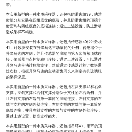
带。
本实用新型的一种水质采样器，还包括防滑齿组39，防滑
齿组分别安装在四组底盘的底端，并且防滑齿组的顶端非
齿面均与四组底盘的底端连接；通过上述设置，防止滑动
造成采样不精确。
本实用新型的一种水质采样器，还包括传感器40和计数块
41，计数块安装在升降马达主动滚轮的外侧，传感器位于
升降马达的左侧，并且传感器的底端与第五套筒额顶端连
接，传感器与点控制箱电连接；通过上述设置，可以通过
升降马达带动计数块旋转，然后通过传感器计算计数块通
过次数，根据升降马达的主动滚齿周长来测定有机玻璃瓶
的采样深度。
本实用新型的一种水质采样器，还包括左斜支撑42和右斜
支撑，左斜支撑和右斜支撑分别位于支柱的左右两侧，并
且左斜支撑的左端与第一套筒的底端连接，左斜支撑的右
端与支柱的左侧外壁连接，右斜支撑的右端与第一套筒的
底端连接，并且右斜支撑的左端与支柱的右侧外壁连接；
通过上述设置，提高支撑能力。
本实用新型的一种水质采样器，还包括吊环43，吊环的顶
端设置有外螺纹，调节块的底端设置有纵向内螺纹孔，吊