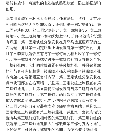
动转轴旋转，将凌乱的电连接线整理放置，防止破损影响
使用。
本实用新型的一种水质采样器，伸缩马达、丝杠、调节块
和升降马达均为可拆卸装置，还包括第一固定块组32、第
二固定块组33、第三固定块组34、第一螺钉组35、第二螺
钉组36、第三螺钉组37和锁紧螺栓38，升降马达底部设置
有底座、第一固定块组分别安装在升降马达底座底部的左
右两端，并且第一固定块组上均设置有第一螺钉通孔，并
且第五套筒顶端设置有与第一螺钉通孔相对应的第一螺钉
孔，第一螺钉组的底端穿过第一螺钉通孔插入并螺装至第
一螺钉孔内，套杆的前端设置有锁紧螺栓孔，并且锁紧螺
栓孔与套杆内部相通，锁紧螺栓插入并螺装至锁紧螺栓孔
内将丝杠右端锁紧至套杆内部，第二固定块组分别安装在
调节块顶部的左右两端，并且第二固定块组上均设置有第
二螺钉通孔，并且第五套筒底端设置有与第二螺钉通孔相
对应的第二螺钉孔，第二螺钉组的顶端穿过第二螺钉通孔
插入并螺装至第二螺钉孔内，伸缩马达顶端设置有支座，
第三固定块组分别安装在支座顶部的左右两端，并且第三
固定块组上均设置有第三螺钉通孔，并且第一套筒底端设
置有与第三螺钉通孔相对应的第三螺钉孔，第三螺钉组的
顶端穿过第三螺钉通孔插入并螺装至第三螺钉孔内；通过
上述设置，可以通过螺钉组的拆卸，方便拆装和整理携