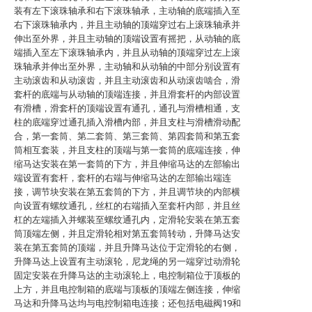
装有左下滚珠轴承和右下滚珠轴承，主动轴的底端插入至
右下滚珠轴承内，并且主动轴的顶端穿过右上滚珠轴承并
伸出至外界，并且主动轴的顶端设置有摇把，从动轴的底
端插入至左下滚珠轴承内，并且从动轴的顶端穿过左上滚
珠轴承并伸出至外界，主动轴和从动轴的中部分别设置有
主动滚齿和从动滚齿，并且主动滚齿和从动滚齿啮合，滑
套杆的底端与从动轴的顶端连接，并且滑套杆的内部设置
有滑槽，滑套杆的顶端设置有通孔，通孔与滑槽相通，支
柱的底端穿过通孔插入滑槽内部，并且支柱与滑槽滑动配
合，第一套筒、第二套筒、第三套筒、第四套筒和第五套
筒相互套装，并且支柱的顶端与第一套筒的底端连接，伸
缩马达安装在第一套筒的下方，并且伸缩马达的左部输出
端设置有套杆，套杆的右端与伸缩马达的左部输出端连
接，调节块安装在第五套筒的下方，并且调节块的内部横
向设置有螺纹通孔，丝杠的右端插入至套杆内部，并且丝
杠的左端插入并螺装至螺纹通孔内，定滑轮安装在第五套
筒顶端左侧，并且定滑轮相对第五套筒转动，升降马达安
装在第五套筒的顶端，并且升降马达位于定滑轮的右侧，
升降马达上设置有主动滚轮，尼龙绳的另一端穿过动滑轮
固定安装在升降马达的主动滚轮上，电控制箱位于顶板的
上方，并且电控制箱的底端与顶板的顶端左侧连接，伸缩
马达和升降马达均与电控制箱电连接；还包括电磁阀19和