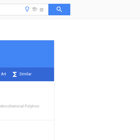
 Art
Similar
Petrochemical Polytron