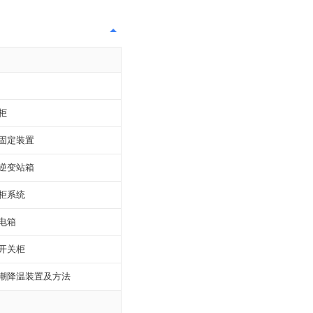
柜
固定装置
逆变站箱
柜系统
电箱
开关柜
潮降温装置及方法