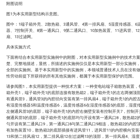
附图说明
图1为本实用新型结构示意图。
图中：1端子箱外壳、2散热箱、3通风管、4第一排风扇、5湿度传感器、6
器、7控制开关、8第一通风口、9第二通风口、10加热装置、11进风管、1
扇、13过滤网。
具体实施方式
下面将结合本实用新型实施例中的附图，对本实用新型实施例中的技术方
楚、完整地描述，显然，所描述的实施例仅仅是本实用新型一部分实施例
全部的实施例。基于本实用新型中的实施例，本领域普通技术人员在没有
性劳动前提下所获得的所有其他实施例，都属于本实用新型保护的范围。
请参阅图1，本实用新型提供一种技术方案：一种变电站端子箱散热装置，
箱外壳1，端子箱外壳1的底部连接有散热箱2，端子箱外壳1的左右两侧顶
有通风管3，通风管3的内腔径向安装有第一排风扇4，端子箱外壳1的内腔
有湿度传感器5和温度传感器6，温度传感器6在湿度传感器5的底部，湿度
左侧通风管3的底部，端子箱外壳1的内腔右侧壁安装有控制开关7，控制开
侧通风管3的底部，端子箱外壳1的底部均匀开设有第一通风口8，散热箱2
匀开设有第二通风口9，第一通风口8与第二通风口9相连，散热箱2的内腔
有加热装置10，散热箱2的底部插接有进风管11，进风管11的内腔横向安
13和第二排风扇12，第二排风扇12在过滤网13的顶部，第一排风扇4、湿