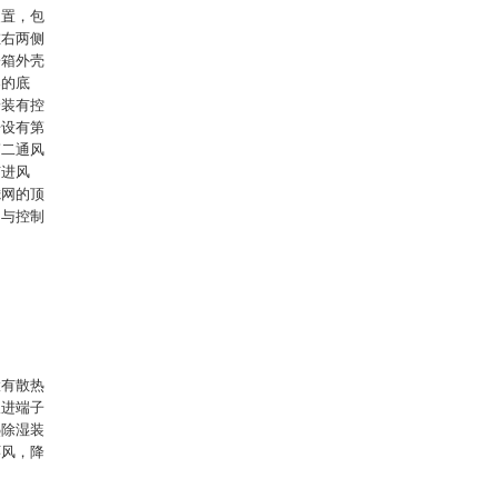
装置，包
左右两侧
子箱外壳
器的底
安装有控
开设有第
第二通风
有进风
滤网的顶
均与控制
置有散热
吹进端子
热除湿装
环风，降