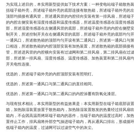
为实现上述目的，本实用新型提供如下技术方案：一种变电站端子箱散热
括端子箱外壳，所述端子箱外壳的底部连接有散热箱，所述端子箱外壳的
顶部均插接有通风管，所述通风管的内腔径向安装有第一排风扇，所述端
的内腔左侧安装有湿度传感器和温度传感器，所述温度传感器在湿度传感
部，所述湿度传感器在左侧通风管的底部，所述端子箱外壳的内腔右侧壁
制开关，所述控制开关在右侧通风管的底部，所述端子箱外壳的底部均匀
一通风口，所述散热箱的顶部均匀开设有第二通风口，所述第一通风口与
口相连，所述散热箱的内腔顶部安装有加热装置，所述散热箱的底部插接
管，所述进风管的内腔横向安装有过滤网和第二排风扇，第二排风扇在过
部，所述第一排风扇、湿度传感器、温度传感器、加热装置和第二排风扇
开关电性连接。
优选的，所述端子箱外壳的内腔顶部安装有照明灯。
优选的，所述第一通风口与第二通风口的直径相同。
优选的，所述第一通风口与第二通风口的内腔涂覆有防氧化漆层。
与现有技术相比，本实用新型的有益效果是：本实用新型在端子箱底部设
箱，加热除湿装置放置于散热箱内，加热除湿装置散发的热量经过排风扇
箱内，不会因高温而烤坏端子箱内的器件，当端子箱内的温度过高时，加
置停止工作，排风扇将外部空气抽进端子箱内，再从通风口排出，形成循
低端子箱内的温度，过滤网可以过滤空气中的灰尘。