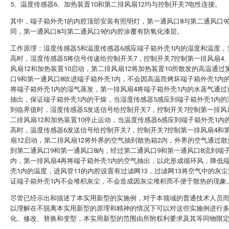
5、温度传感器6、加热装置10和第二排风扇12均与控制开关7电性连接。
其中，端子箱外壳1的内腔顶部安装有照明灯，第一通风口8与第二通风口9
同，第一通风口8与第二通风口9的内腔涂覆有防氧化漆层。
工作原理：湿度传感器5和温度传感器6感应端子箱外壳1内的湿度和温度，
高时，湿度传感器5将信号传递给控制开关7，控制开关7控制第一排风扇4
风扇12和加热装置10启动，第二排风扇12将加热装置10所散发的高温通过
口9和第一通风口8吹进端子箱外壳1内，不会因高温而烤坏端子箱外壳1内
将端子箱外壳1内的湿气蒸发，第一排风扇4将端子箱外壳1内的水蒸气通过
抽出，保证端子箱外壳1内的干燥，当湿度传感器5感应到端子箱外壳1内的
到临界值时，湿度传感器5发送信号给控制开关7，控制开关7控制第一排风
二排风扇12和加热装置10停止运动，当温度传感器6感应到端子箱外壳1内
高时，温度传感器6发送信号给控制开关7，控制开关7控制第一排风扇4和
扇12启动，第二排风扇12将外界的空气抽到散热箱2内，外界的空气通过散
到第二通风口9和第一通风口8内，经过第二通风口9和第一通风口8流到端
内，第一排风扇4再将端子箱外壳1内的空气抽出，以此形成循环风，降低
壳1内的温度，进风管11的内腔设置有过滤网13，过滤网13将空气中的灰
证端子箱外壳1内不会堆积灰尘，不会造成因灰尘堆积而不便于散热的现象
尽管已经示出和描述了本实用新型的实施例，对于本领域的普通技术人员
以理解在不脱离本实用新型的原理和精神的情况下可以对这些实施例进行
化、修改、替换和变型，本实用新型的范围由所附权利要求及其等同物限