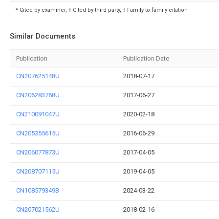
* Cited by examiner, † Cited by third party, ‡ Family to family citation
Similar Documents
Publication
Publication Date
CN207625148U
2018-07-17
CN206283768U
2017-06-27
CN210091047U
2020-02-18
CN205355615U
2016-06-29
CN206077873U
2017-04-05
CN208707115U
2019-04-05
CN108579349B
2024-03-22
CN207021562U
2018-02-16