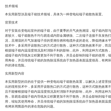
技术领域
本实用新型涉及端子箱技术领域，具体为一种变电站端子箱散热装置。
背景技术
对于安装在变电站室外的端子箱，由于夏季的天气炎热潮湿，端子箱内部
差较大，端子箱散热不均匀易造成内部金属锈蚀、二次端子连接不良发热
况，且潮湿的天气加速端子排的受潮生锈和电缆外皮的老化，降低绝缘水
技术中，多采用开设散热口的方式进行散热，这种方式散热效果不好，而
根据端子箱内温湿度情况及时消除不利的影响，此外，利用这种方式散热
成端子箱内导线灰尘积聚更加不利于散热，并且会影响到端子箱的使用，
用寿命，并且传统端子箱的加热除湿系统由于加热器表面温度很高，有烤
件的潜在危险。
实用新型内容
本实用新型的目的在于提供一种变电站端子箱散热装置，以解决上述背景
出的现有技术中，多采用开设散热口的方式进行散热，这种方式散热效果
且不能够根据端子箱内温湿度情况及时消除不利的影响，此外，利用这种
热，容易造成端子箱内导线灰尘积聚更加不利于散热，并且会影响到端子
用，缩短其使用寿命，并且传统端子箱的加热除湿系统由于加热器表面温
有烤坏周围器件的潜在危险的问题。