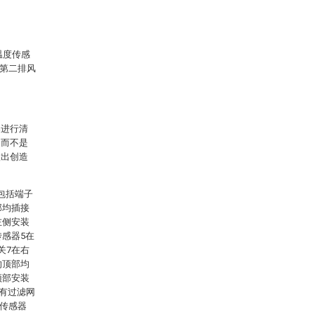
温度传感
2第二排风
案进行清
，而不是
做出创造
包括端子
部均插接
左侧安装
传感器5在
关7在右
的顶部均
顶部安装
装有过滤网
度传感器