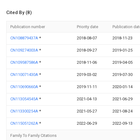
Cited By (8)
Publication number
Priority date
Publication dat
CN108879437A
*
2018-08-07
2018-11-23
CN109274003A
*
2018-09-27
2019-01-25
CN109587586A
*
2018-11-06
2019-04-05
CN110071430A
*
2019-03-02
2019-07-30
CN110690660A
*
2019-11-11
2020-01-14
CN113054545A
*
2021-04-13
2021-06-29
CN113300254A
*
2021-05-27
2021-08-24
CN115051262A
*
2022-06-29
2022-09-13
Family To Family Citations