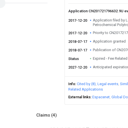
Application CN201721796632.9U e
Application filed by 
2017-12-20
Petrochemical Polytr
Priority to CN201721
2017-12-20
Application granted
2018-07-17
Publication of CN20
2018-07-17
Expired - Fee Related
Status
Anticipated expiratio
2027-12-20
Info
Cited by (8)
Legal events
Simi
Related Applications
External links
Espacenet
Global Do
Claims
(4)