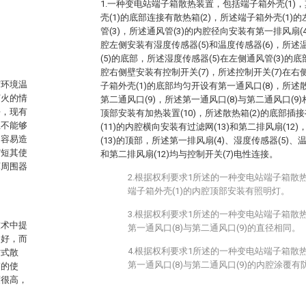
1.一种变电站端子箱散热装置，包括端子箱外壳(1)
壳(1)的底部连接有散热箱(2)，所述端子箱外壳(1
管(3)，所述通风管(3)的内腔径向安装有第一排风扇(
腔左侧安装有湿度传感器(5)和温度传感器(6)，所述
(5)的底部，所述湿度传感器(5)在左侧通风管(3)的
腔右侧壁安装有控制开关(7)，所述控制开关(7)在右
与环境温
子箱外壳(1)的底部均匀开设有第一通风口(8)，所述
打火的情
第二通风口(9)，所述第一通风口(8)与第二通风口(9
平，现有
顶部安装有加热装置(10)，所述散热箱(2)的底部插接
且不能够
(11)的内腔横向安装有过滤网(13)和第二排风扇(12)
，容易造
(13)的顶部，所述第一排风扇(4)、湿度传感器(5)、温
缩短其使
和第二排风扇(12)均与控制开关(7)电性连接。
坏周围器
2.根据权利要求1所述的一种变电站端子箱散
端子箱外壳(1)的内腔顶部安装有照明灯。
3.根据权利要求1所述的一种变电站端子箱散
技术中提
第一通风口(8)与第二通风口(9)的直径相同。
不好，而
4.根据权利要求1所述的一种变电站端子箱散
方式散
第一通风口(8)与第二通风口(9)的内腔涂覆
箱的使
度很高，