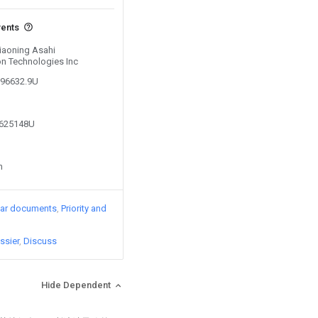
vents
Liaoning Asahi
on Technologies Inc
796632.9U
7625148U
n
lar documents
Priority and
ssier
Discuss
Hide Dependent