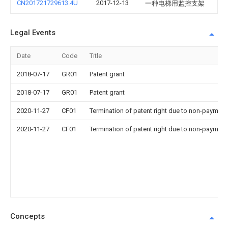
CN201721729613.4U
2017-12-13
一种电梯用监控支架
Legal Events
Date
Code
Title
2018-07-17
GR01
Patent grant
2018-07-17
GR01
Patent grant
2020-11-27
CF01
Termination of patent right due to non-payment
2020-11-27
CF01
Termination of patent right due to non-payment
Concepts