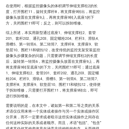
在使用时，根据监控摄像头的体积调节伸缩支撑柱2的长
度，打开围栏11，旋转支撑杆8，将支撑座9转出，将监控
摄像头放置在支撑座9上，再将支撑座9转入底座1的下
方，关闭围栏11即可；反之，则可以拆卸维修。
综上所述，本实用新型通过底座1、伸缩支撑柱2、套管
201、套杆202、通孔203、固定螺栓204、栏杆3、滑轨4、
滑槽5、第一转筒6、第二转筒7、支撑杆8、支撑座9、软
垫层10、围栏11和锁扣12，改变传统的监控支架安装监控
摄像头步骤复杂的问题，只需要调节伸缩支撑柱2的长度
后，旋转第一转筒6，将监控摄像头放置在支撑座9上，再
将支撑座9转至底座1的下方，关闭围栏11即可；通过底座
1、伸缩支撑柱2、套管201、套杆202、通孔203、固定螺
栓204、栏杆3、滑轨4、滑槽5、第一转筒6、第二转筒7、
支撑杆8、支撑座9、软垫层10、围栏11和锁扣12，使得便
于拆卸维修，只需要打开围栏11，将支撑座9转出，即可
进行拆卸维修。
需要说明的是，在本文中，诸如第一和第二等之类的关系
术语仅仅用来将一个实体或者操作与另一个实体或操作区
分开来，而不一定要求或者暗示这些实体或操作之间存在
任何这种实际的关系或者顺序。而且，术语“包括”、“包含”
或者其任何其他变体意在涵盖非排他性的包含，从而使得