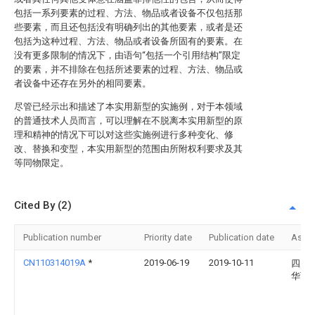
包括一系列要素的过程、方法、物品或者设备不仅包括那
些要素，而且还包括没有明确列出的其他要素，或者是还
包括为这种过程、方法、物品或者设备所固有的要素。在
没有更多限制的情况下，由语句“包括一个引用结构”限定
的要素，并不排除在包括所述要素的过程、方法、物品或
者设备中还存在另外的相同要素。
尽管已经示出和描述了本实用新型的实施例，对于本领域
的普通技术人员而言，可以理解在不脱离本实用新型的原
理和精神的情况下可以对这些实施例进行多种变化、修
改、替换和变型，本实用新型的范围由所附权利要求及其
等同物限定。
Cited By (2)
Publication number
Priority date
Publication date
Assi
CN110314019A
*
2019-06-19
2019-10-11
四川
华西