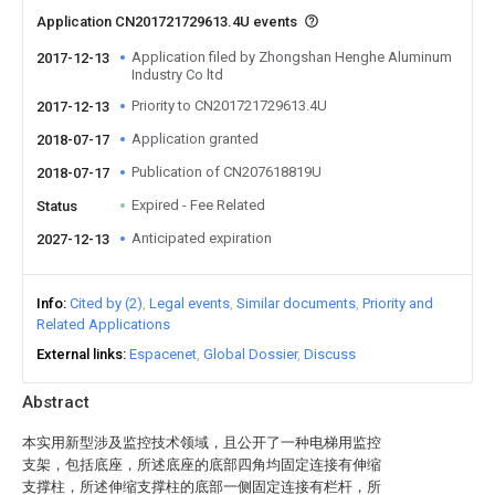
Application CN201721729613.4U events
Application filed by Zhongshan Henghe Aluminum
2017-12-13
Industry Co ltd
Priority to CN201721729613.4U
2017-12-13
Application granted
2018-07-17
Publication of CN207618819U
2018-07-17
Expired - Fee Related
Status
Anticipated expiration
2027-12-13
Info
Cited by (2)
Legal events
Similar documents
Priority and
Related Applications
External links
Espacenet
Global Dossier
Discuss
Abstract
本实用新型涉及监控技术领域，且公开了一种电梯用监控
支架，包括底座，所述底座的底部四角均固定连接有伸缩
支撑柱，所述伸缩支撑柱的底部一侧固定连接有栏杆，所