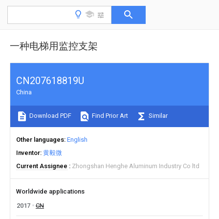
一种电梯用监控支架
CN207618819U
China
Download PDF
Find Prior Art
Similar
Other languages
English
Inventor
黄毅微
Current Assignee
Zhongshan Henghe Aluminum Industry Co ltd
Worldwide applications
2017
CN