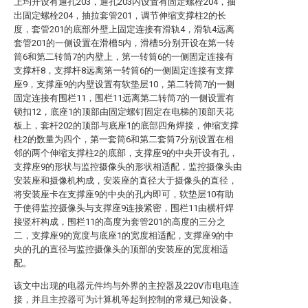
上均开设有通孔203，通孔203内设置有固定螺栓204，抽
出固定螺栓204，抽拉套管201，调节伸缩支撑柱2的长
度，套管201的底部外壁上固定连接有滑轨4，滑轨4远离
套管201的一侧设置在滑槽5内，滑槽5分别开设在第一转
筒6和第二转筒7的内壁上，第一转筒6的一侧固定连接有
支撑杆8，支撑杆8远离第一转筒6的一侧固定连接有支撑
座9，支撑座9的内壁设置有软垫层10，第二转筒7的一侧
固定连接有围栏11，围栏11远离第二转筒7的一侧设置有
锁扣12，底座1的顶部由固定螺钉固定在电梯的顶部天花
板上，套杆202的顶部与底座1的底部四角焊接，伸缩支撑
柱2的数量为四个，第一套筒6和第二套筒7分别设置在相
邻的两个伸缩支撑柱2的底部，支撑座9的中央开设有孔，
支撑座9的形状与监控摄像头的形状相适配，监控摄像头由
安装座和摄像机构成，安装座的直径大于摄像头的直径，
将安装座卡在支撑座9的中央的孔内即可，软垫层10有助
于使得监控摄像头与支撑座9连接紧密，围栏11由横杆焊
接竖杆构成，围栏11的高度为套管201的高度的三分之
二，支撑座9的宽度与底座1的宽度相适配，支撑座9的中
央的孔的直径与监控摄像头的顶部的安装座的宽度相适
配。
该文中出现的电器元件均与外界的主控器及220V市电电连
接，并且主控器可为计算机等起到控制的常规已知设备。