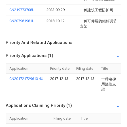
CN219773708U
2023-09-29
一种建筑工程防护网
CN207961981U
2018-10-12
一种可伸展的倾斜调节
支架
Priority And Related Applications
Priority Applications (1)
Application
Priority date
Filing date
Title
CN201721729613.4U
2017-12-13
2017-12-13
一种电梯
用监控支
架
Applications Claiming Priority (1)
Application
Filing date
Title