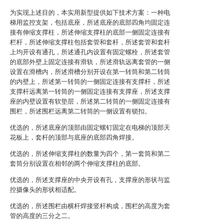
为实现上述目的，本实用新型提供如下技术方案：一种电
梯用监控支架，包括底座，所述底座的底部四角均固定连
接有伸缩支撑柱，所述伸缩支撑柱的底部一侧固定连接有
栏杆，所述伸缩支撑柱包括套管和套杆，所述套管和套杆
上均开设有通孔，所述通孔内设置有固定螺栓，所述套管
的底部外壁上固定连接有滑轨，所述滑轨远离套管的一侧
设置在滑槽内，所述滑槽分别开设在第一转筒和第二转筒
的内壁上，所述第一转筒的一侧固定连接有支撑杆，所述
支撑杆远离第一转筒的一侧固定连接有支撑座，所述支撑
座的内壁设置有软垫层，所述第二转筒的一侧固定连接有
围栏，所述围栏远离第二转筒的一侧设置有锁扣。
优选的，所述底座的顶部由固定螺钉固定在电梯的顶部天
花板上，套杆的顶部与底座的底部四角焊接。
优选的，所述伸缩支撑柱的数量为四个，第一套筒和第二
套筒分别设置在相邻的两个伸缩支撑柱的底部。
优选的，所述支撑座的中央开设有孔，支撑座的形状与监
控摄像头的形状相适配。
优选的，所述围栏由横杆焊接竖杆构成，围栏的高度为套
管的高度的三分之二。