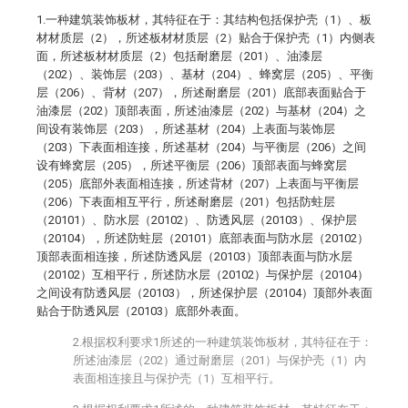
1.一种建筑装饰板材，其特征在于：其结构包括保护壳（1）、板
材材质层（2），所述板材材质层（2）贴合于保护壳（1）内侧表
面，所述板材材质层（2）包括耐磨层（201）、油漆层
（202）、装饰层（203）、基材（204）、蜂窝层（205）、平衡
层（206）、背材（207），所述耐磨层（201）底部表面贴合于
油漆层（202）顶部表面，所述油漆层（202）与基材（204）之
间设有装饰层（203），所述基材（204）上表面与装饰层
（203）下表面相连接，所述基材（204）与平衡层（206）之间
设有蜂窝层（205），所述平衡层（206）顶部表面与蜂窝层
（205）底部外表面相连接，所述背材（207）上表面与平衡层
（206）下表面相互平行，所述耐磨层（201）包括防蛀层
（20101）、防水层（20102）、防透风层（20103）、保护层
（20104），所述防蛀层（20101）底部表面与防水层（20102）
顶部表面相连接，所述防透风层（20103）顶部表面与防水层
（20102）互相平行，所述防水层（20102）与保护层（20104）
之间设有防透风层（20103），所述保护层（20104）顶部外表面
贴合于防透风层（20103）底部外表面。
2.根据权利要求1所述的一种建筑装饰板材，其特征在于：
所述油漆层（202）通过耐磨层（201）与保护壳（1）内
表面相连接且与保护壳（1）互相平行。