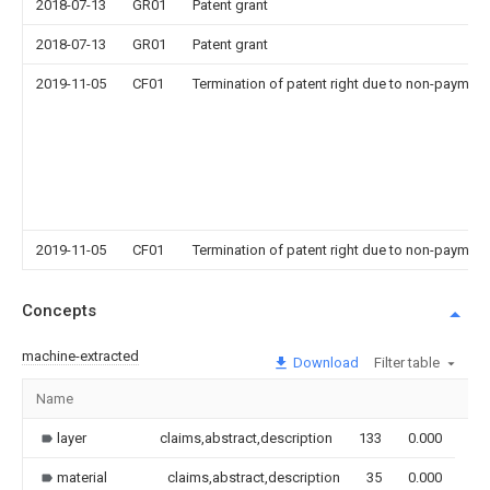
2018-07-13
GR01
Patent grant
2018-07-13
GR01
Patent grant
2019-11-05
CF01
Termination of patent right due to non-payment
2019-11-05
CF01
Termination of patent right due to non-payment
Concepts
machine-extracted
Download
Filter table
Name
Im
layer
claims,abstract,description
133
0.000
material
claims,abstract,description
35
0.000