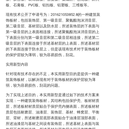
板、石膏板、PVC板、铝扣板、铝塑板、三维板等。
现有技术公开了申请号为：201621053852.8的一种建筑装
饰板材，包括装饰层、第一吸音层、聚氨酯泡沫消音层、
第二吸音层、基材层以及防水层，所述装饰层的下表面与
第一吸音层的上表面相连接，所述聚氨酯泡沫消音层的上
下表面分别与第一吸音层和第二吸音层相连接，所述第二
吸音层的下表面连接于所述基材层的上表面，所述基材层
的下表面连接于防水层上，但是该现有技术对于装饰板材
的保护层较为薄弱，较为容易损伤，刮花。
实用新型内容
针对现有技术存在的不足，本实用新型目的是提供一种建
筑装饰板材，以解决现有对于装饰板材的保护层较为薄
弱，较为容易损伤，刮花的问题。
为了实现上述目的，本实用新型是通过如下的技术方案来
实现：一种建筑装饰板材，其结构包括保护壳、板材材质
层，所述板材材质层贴合于保护壳内侧表面，所述板材材
质层包括耐磨层、油漆层、装饰层、基材、蜂窝层、平衡
层、背材，所述耐磨层底部表面贴合于油漆层顶部表面，
所述油漆层与基材之间设有装饰层，所述基材上表面与装