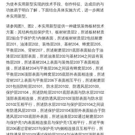
为使本实用新型实现的技术手段、创作特征、达成目的与
功效易于明白了解，下面结合具体实施方式，进一步阐述
本实用新型。
请参阅图1、图2，本实用新型提供一种建筑装饰板材技术
方案：其结构包括保护壳1、板材材质层2，所述板材材质
层2贴合于保护壳1内侧表面，所述板材材质层2包括耐磨
层201、油漆层202、装饰层203、基材204、蜂窝层205、
平衡层206、背材207，所述耐磨层201底部表面贴合于油
漆层202顶部表面，所述油漆层202与基材204之间设有装
饰层203，所述基材204上表面与装饰层203下表面相连
接，所述基材204与平衡层206之间设有蜂窝层205，所述
平衡层206顶部表面与蜂窝层205底部外表面相连接，所述
背材207上表面与平衡层206下表面相互平行，所述耐磨层
201包括防蛀层20101、防水层20102、防透风层20103、
保护层20104，所述防蛀层20101底部表面与防水层20102
顶部表面相连接，所述防透风层20103顶部表面与防水层
20102互相平行，所述防水层20102与保护层20104之间设
有防透风层20103，所述保护层20104顶部外表面贴合于防
透风层20103底部外表面，所述油漆层202通过耐磨层201
与保护壳1内表面相连接且与保护壳1互相平行，所述平衡
层206通过背材207与保护壳1内侧相连接且互相平行，所
述防透风层20103通过保护层20104与油漆层202顶部表面