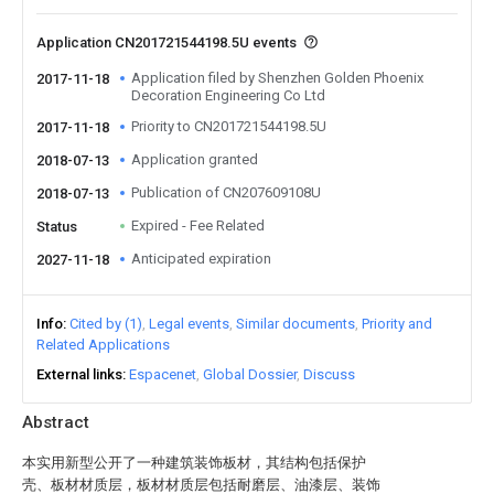
Application CN201721544198.5U events
Application filed by Shenzhen Golden Phoenix
2017-11-18
Decoration Engineering Co Ltd
Priority to CN201721544198.5U
2017-11-18
Application granted
2018-07-13
Publication of CN207609108U
2018-07-13
Expired - Fee Related
Status
Anticipated expiration
2027-11-18
Info
Cited by (1)
Legal events
Similar documents
Priority and
Related Applications
External links
Espacenet
Global Dossier
Discuss
Abstract
本实用新型公开了一种建筑装饰板材，其结构包括保护
壳、板材材质层，板材材质层包括耐磨层、油漆层、装饰