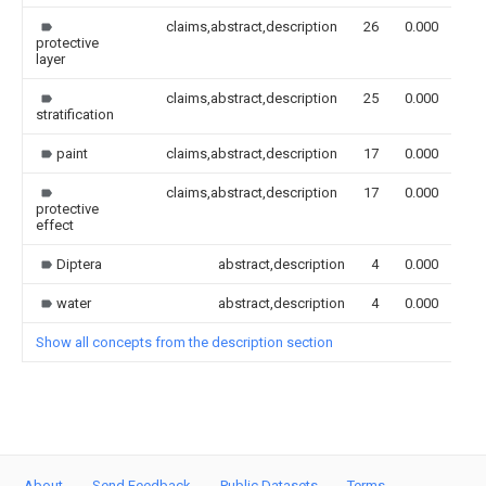
claims,abstract,description
26
0.000
protective
layer
claims,abstract,description
25
0.000
stratification
paint
claims,abstract,description
17
0.000
claims,abstract,description
17
0.000
protective
effect
Diptera
abstract,description
4
0.000
water
abstract,description
4
0.000
Show all concepts from the description section
About
Send Feedback
Public Datasets
Terms