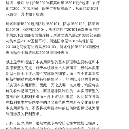
稳固，最后由保护层20104将其耐磨层201保护起来，由平
衡层206，将其巩固，保护层有所提高了，从而也使其刮
花减少，具体如下所述:
所述耐磨层201包括防蛀层20101、防水层20102、防透风
层20103、保护层20104，所述防蛀层20101底部表面与防
水层20102顶部表面相连接，所述防透风层20103顶部表面
与防水层20102互相平行，所述防水层20102与保护层
20104之间设有防透风层20103，所述保护层20104顶部外
表面贴合于防透风层20103底部外表面。
以上显示和描述了本实用新型的基本原理和主要特征和本
实用新型的优点，对于本领域技术人员而言，显然本实用
新型不限于上述示范性实施例的细节，而且在不背离本实
用新型的精神或基本特征的情况下，能够以其他的具体形
式实现本实用新型。因此，无论从哪一点来看，均应将实
施例看作是示范性的，而且是非限制性的，本实用新型的
范围由所附权利要求而不是上述说明限定，因此旨在将落
在权利要求的等同要件的含义和范围内的所有变化囊括在
本实用新型内。不应将权利要求中的任何附图标记视为限
制所涉及的权利要求。
此外，应当理解，虽然本说明书按照实施方式加以描述，