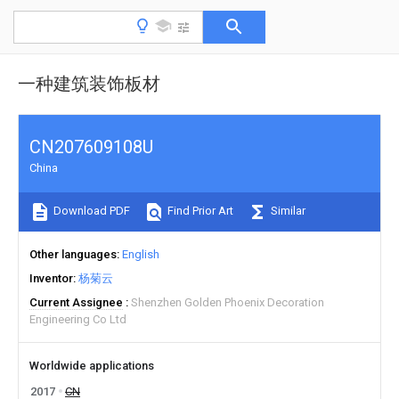
一种建筑装饰板材
CN207609108U
China
Download PDF
Find Prior Art
Similar
Other languages
English
Inventor
杨菊云
Current Assignee
Shenzhen Golden Phoenix Decoration
Engineering Co Ltd
Worldwide applications
2017
CN