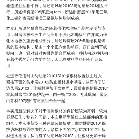
相连接且互相平行，所述透风层20103与耐磨层201相互平
行，所述蜂窝层205厚度为1cm，所述耐磨层201采用三氧
化二铝的表层纸浸渍三聚氰胺树脂制成的。
本专利所说的耐磨层201随着强化木地板产品的发明与应
用，耐磨纸被欧洲生产商应用于强化木地板生产并成为强
化木地板的重要组成部分，所述蜂窝层205蜂巢结构是蜂
巢的基本结构，是由一个个正六角形单房、房口全朝下或
朝向一边、背对背对称排列组合而成的一种结构.这种结构
有着优秀的几何力学性能，因此在材料学科用有广泛应
用。
在进行使用时由防蛀层20101保护该板材放置蚊虫蛀入，
紧接下面的防水层20102防止板材进水潮湿，从而有了防
透风层20103，让板材更加干燥稳固，最后由保护层20104
将其耐磨层201保护起来，由平衡层206，将其巩固，最后
由背材207把所有材质组合至一起。
本实用新型解决了对于装饰板材的保护层较为薄弱，较为
容易损伤，刮花的问题，本实用新型通过上述部件的互相
组合，本实用新型一种建筑装饰板材，由防蛀层20101保
护该板材放置蚊虫蛀入，紧接下面的防水层20102防止板
材进水潮湿，从而有了防透风层20103，让板材更加干燥