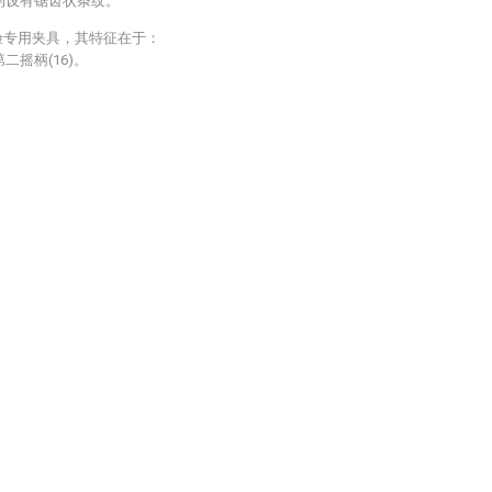
上均设有锯齿状条纹。
验专用夹具，其特征在于：
二摇柄(16)。