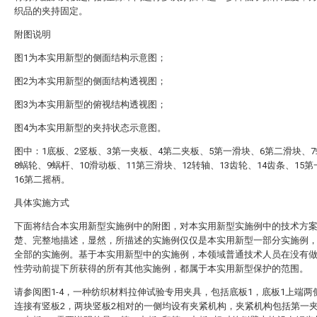
织品的夹持固定。
附图说明
图1为本实用新型的侧面结构示意图；
图2为本实用新型的侧面结构透视图；
图3为本实用新型的俯视结构透视图；
图4为本实用新型的夹持状态示意图。
图中：1底板、2竖板、3第一夹板、4第二夹板、5第一滑块、6第二滑块、
8蜗轮、9蜗杆、10滑动板、11第三滑块、12转轴、13齿轮、14齿条、15
16第二摇柄。
具体实施方式
下面将结合本实用新型实施例中的附图，对本实用新型实施例中的技术方
楚、完整地描述，显然，所描述的实施例仅仅是本实用新型一部分实施例
全部的实施例。基于本实用新型中的实施例，本领域普通技术人员在没有
性劳动前提下所获得的所有其他实施例，都属于本实用新型保护的范围。
请参阅图1-4，一种纺织材料拉伸试验专用夹具，包括底板1，底板1上端两
连接有竖板2，两块竖板2相对的一侧均设有夹紧机构，夹紧机构包括第一夹