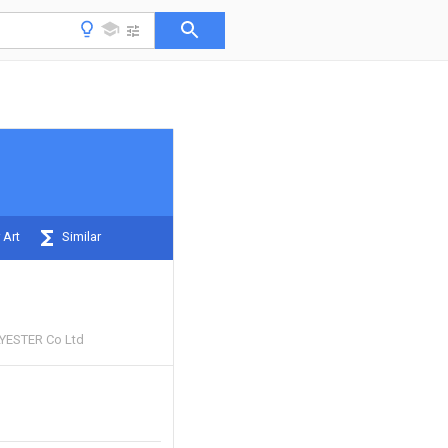
 Art
Similar
ESTER Co Ltd