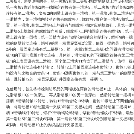
二夹板4，需要说明的是，第一夹板3和第二夹板4相对的侧壁上均设有锯齿
第一夹板3靠近竖板2的一端固定连接有第一滑块5，第二夹板4靠近竖板2
连接有第二滑块6，竖板2的侧壁上设有第一滑槽，第一滑块5和第二滑块6
一滑槽内，第一滑槽内转动连接有螺纹杆7，螺纹杆7贯穿第一滑块5和第二
置，第一滑块5和第二滑块6上均设有与螺纹杆7相对应的螺纹孔，且第一滑
二滑块6上螺纹孔的螺纹旋向相反，螺纹杆7上同轴固定连接有蜗轮8，第一
壁上设有第一凹槽，第一凹槽内设有与蜗轮8相啮合的蜗杆9，蜗杆9的一端
槽的侧壁转动连接，蜗杆9的另一端贯穿竖板2设置，值得一提的是，蜗杆9
2外的一端固定连接有第二摇柄16，第一夹板3和第二夹板4之间设有滑动板
板10的下端与底板1滑动连接，具体的，滑动板10的下端固定连接有第三滑
板1的上表面设有第二滑槽，两个第三滑块11均位于第二滑槽内，值得一提
二滑槽内转动连接有转轴12，转轴12上同轴固定连接有齿轮13，齿轮13的
均设有与之啮合的齿条14，齿条14远离齿轮13的一端与第三滑块11的侧壁
接，且转轴12的一端贯穿底板1并固定连接有第一摇柄15。
在使用时，首先将待检测纺织品的两端绕在两侧的滑动板10上，具体的，
先滑动板10的一侧穿过，再从滑动板10的另一侧穿出，然后转动第一摇柄1
摇柄15带动转轴12转动，转轴12带动齿轮13转动，齿轮13带动上下两侧的
动，将滑动板10移动至第一夹板3和第二夹板4之间，然后转动第二摇柄16
柄16带动蜗杆9转动，蜗杆9带动蜗轮8转动，蜗轮8带动螺纹杆7转动，螺纹
第一滑块5和第二滑块6移动，第一滑块5和第二滑块6分别带动第一夹板3
4移动，对滑动板10上的纺织品进行夹紧固定。