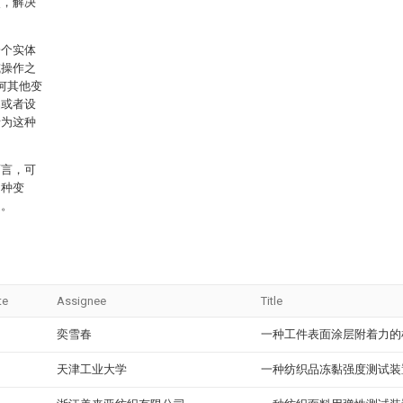
点，解决
一个实体
或操作之
何其他变
品或者设
括为这种
而言，可
多种变
定。
te
Assignee
Title
奕雪春
一种工件表面涂层附着力的
天津工业大学
一种纺织品冻黏强度测试装