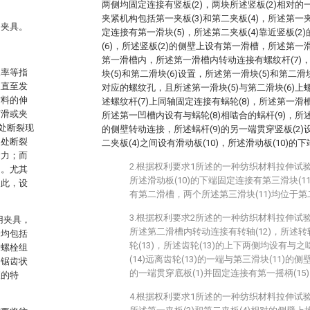
两侧均固定连接有竖板(2)，两块所述竖板(2)相对
夹紧机构包括第一夹板(3)和第二夹板(4)，所述第一夹
用夹具。
定连接有第一滑块(5)，所述第二夹板(4)靠近竖板(
(6)，所述竖板(2)的侧壁上设有第一滑槽，所述第一滑
第一滑槽内，所述第一滑槽内转动连接有螺纹杆(7)，
长率等指
块(5)和第二滑块(6)设置，所述第一滑块(5)和第二滑
长直至发
对应的螺纹孔，且所述第一滑块(5)与第二滑块(6)
材料的伸
述螺纹杆(7)上同轴固定连接有蜗轮(8)，所述第一
打滑或夹
所述第一凹槽内设有与蜗轮(8)相啮合的蜗杆(9)，所
处断裂现
的侧壁转动连接，所述蜗杆(9)的另一端贯穿竖板(2)
口处断裂
二夹板(4)之间设有滑动板(10)，所述滑动板(10)的
紧力；而
2.根据权利要求1所述的一种纺织材料拉伸试
向。尤其
所述滑动板(10)的下端固定连接有第三滑块(11
因此，设
有第二滑槽，两个所述第三滑块(11)均位于
。
3.根据权利要求2所述的一种纺织材料拉伸试
专用夹具，
所述第二滑槽内转动连接有转轴(12)，所述转
分均包括
轮(13)，所述齿轮(13)的上下两侧均设有与之
由螺栓组
(14)远离齿轮(13)的一端与第三滑块(11)的
的锯齿状
的一端贯穿底板(1)并固定连接有第一摇柄(15
便的特
4.根据权利要求1所述的一种纺织材料拉伸试