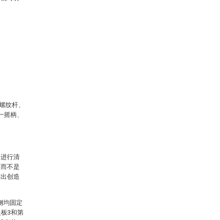
7螺纹杆、
第一摇柄、
案进行清
，而不是
做出创造
侧均固定
板3和第