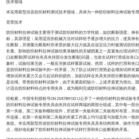
技术领域
本实用新型涉及纺织材料测试技术领域，具体为一种纺织材料拉伸试验专
背景技术
纺织材料拉伸试验主要用于测试纺织材料的力学性能，如抗断裂强度、伸
标，其原理是：采用适宜的机械方法对试样给予逐步增大的拉力，使其伸
生断裂，并测量出断裂时所承受的最大拉力值及在设定拉力时被测试纺织
长量。影响纺织材料拉伸试验结果准确性的关键因素之一是避免出现试样
口处断裂(即试样在夹具夹持部分发生断裂)问题，当发生试样打滑或在夹口
象时，试验结果无效，一般应另换试样重新试验。然而，试样的打滑和夹
是纺织材料拉伸试验中的一对矛盾，为了防止试样打滑势必会增加试样夹
增加试样夹紧力又会引起试样的损伤，加剧试样在夹具夹持部分断裂的倾
是在绳、带类纺织材料试验中，由于夹紧面积较小，上述矛盾更为突出。
计适合纺织材料特点的专用夹具，成为顺利完成纺织材料拉伸试验的关键
经检索，中国专利授权号CN 204789132 U公开了一种纺织材料拉伸试验
纺织材料拉伸试验专用夹具由夹持在试样两端的两部分组成，其中每一部
第一夹板、第二夹板和螺栓组件，所述第一夹板和第二夹板相对布置，并
件连接，在第一夹板和第二夹板的夹紧工作面上均匀设置与加载方向一致
条纹。本实用新型所述纺织材料拉伸试验专用夹具具有结构简单、操作方
点，很好地化解了纺织材料拉伸试验中试样打滑和夹口处断裂的矛盾。