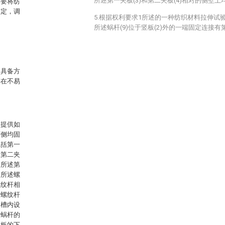
所述第一夹板(3)和第二夹板(4)相对的侧壁
需要将纺
固定，调
5.根据权利要求1所述的一种纺织材料拉伸试
所述蜗杆(9)位于竖板(2)外的一端固定连接有第
，具备方
存在不易
型提供如
两侧均固
包括第一
述第二夹
，所述第
，所述螺
螺纹杆相
述螺纹杆
凹槽内设
述蜗杆的
动板的下