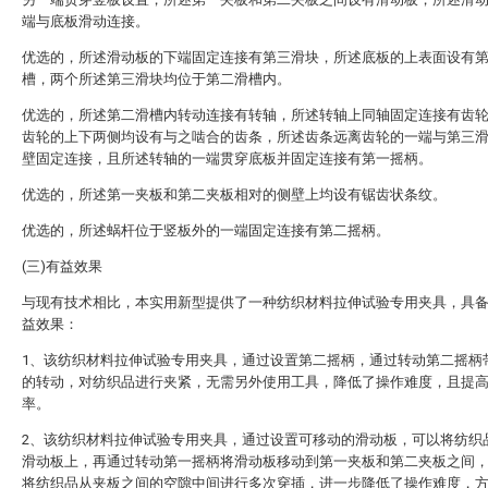
端与底板滑动连接。
优选的，所述滑动板的下端固定连接有第三滑块，所述底板的上表面设有
槽，两个所述第三滑块均位于第二滑槽内。
优选的，所述第二滑槽内转动连接有转轴，所述转轴上同轴固定连接有齿
齿轮的上下两侧均设有与之啮合的齿条，所述齿条远离齿轮的一端与第三
壁固定连接，且所述转轴的一端贯穿底板并固定连接有第一摇柄。
优选的，所述第一夹板和第二夹板相对的侧壁上均设有锯齿状条纹。
优选的，所述蜗杆位于竖板外的一端固定连接有第二摇柄。
(三)有益效果
与现有技术相比，本实用新型提供了一种纺织材料拉伸试验专用夹具，具
益效果：
1、该纺织材料拉伸试验专用夹具，通过设置第二摇柄，通过转动第二摇柄
的转动，对纺织品进行夹紧，无需另外使用工具，降低了操作难度，且提
率。
2、该纺织材料拉伸试验专用夹具，通过设置可移动的滑动板，可以将纺织
滑动板上，再通过转动第一摇柄将滑动板移动到第一夹板和第二夹板之间
将纺织品从夹板之间的空隙中间进行多次穿插，进一步降低了操作难度，