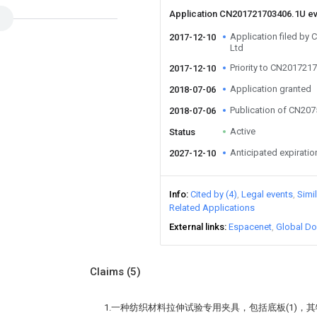
Application CN201721703406.1U e
Application filed 
2017-12-10
Ltd
Priority to CN201721
2017-12-10
Application granted
2018-07-06
Publication of CN20
2018-07-06
Active
Status
Anticipated expiratio
2027-12-10
Info
Cited by (4)
Legal events
Simi
Related Applications
External links
Espacenet
Global Do
Claims
(5)
1.一种纺织材料拉伸试验专用夹具，包括底板(1)，其