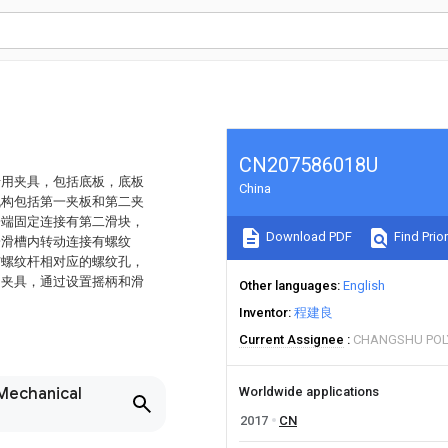
CN207586018U
专用夹具，包括底板，底板
China
机构包括第一夹板和第二夹
一端固定连接有第二滑块，
Download PDF
Find Prior
一滑槽内转动连接有螺纹
与螺纹杆相对应的螺纹孔，
用夹具，通过设置摇柄和滑
Other languages
English
Inventor
程建良
Current Assignee
CHANGSHU POLY
 Mechanical
Worldwide applications
2017
CN