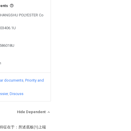
vents
by CHANGSHU POLYESTER Co
703406.1U
7586018U
n
lar documents
Priority and
ssier
Discuss
Hide Dependent
特征在于：所述底板(1)上端