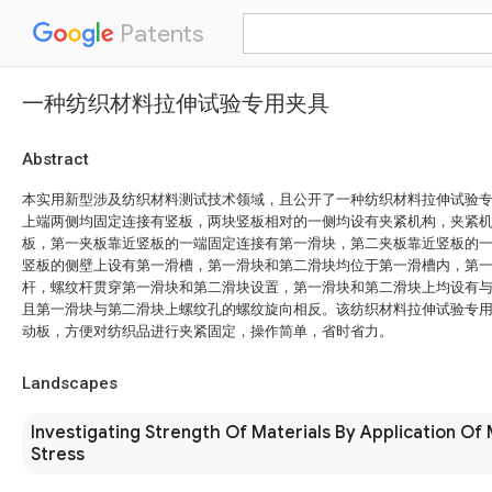
Patents
一种纺织材料拉伸试验专用夹具
Abstract
本实用新型涉及纺织材料测试技术领域，且公开了一种纺织材料拉伸试验
上端两侧均固定连接有竖板，两块竖板相对的一侧均设有夹紧机构，夹紧
板，第一夹板靠近竖板的一端固定连接有第一滑块，第二夹板靠近竖板的
竖板的侧壁上设有第一滑槽，第一滑块和第二滑块均位于第一滑槽内，第
杆，螺纹杆贯穿第一滑块和第二滑块设置，第一滑块和第二滑块上均设有
且第一滑块与第二滑块上螺纹孔的螺纹旋向相反。该纺织材料拉伸试验专
动板，方便对纺织品进行夹紧固定，操作简单，省时省力。
Landscapes
Investigating Strength Of Materials By Application Of
Stress