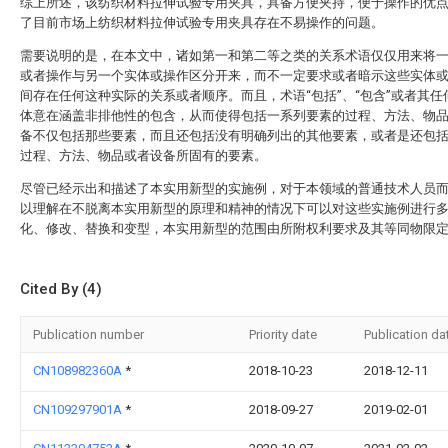
综上所述，该纺织材料拉伸试验专用夹具，具备方便夹持，便于操作的优
了目前市场上纺织材料拉伸试验专用夹具存在不易操作的问题。
需要说明的是，在本文中，诸如第一和第二等之类的关系术语仅仅用来将
或者操作与另一个实体或操作区分开来，而不一定要求或者暗示这些实体
间存在任何这种实际的关系或者顺序。而且，术语“包括”、“包含”或者其任
体意在涵盖非排他性的包含，从而使得包括一系列要素的过程、方法、物
备不仅包括那些要素，而且还包括没有明确列出的其他要素，或者是还包
过程、方法、物品或者设备所固有的要素。
尽管已经示出和描述了本实用新型的实施例，对于本领域的普通技术人员
以理解在不脱离本实用新型的原理和精神的情况下可以对这些实施例进行
化、修改、替换和变型，本实用新型的范围由所附权利要求及其等同物限
Cited By (4)
Publication number
Priority date
Publication da
CN108982360A
*
2018-10-23
2018-12-11
CN109297901A
*
2018-09-27
2019-02-01