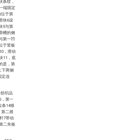
状条纹，
的一端固定
均位于第
滑块6设
块5与第
滑槽的侧
与第一凹
位于竖板
10，滑动
块11，底
的是，第
上下两侧
固定连
将纺织品
5，第一
齿条14移
，第二摇
杆7带动
和第二夹板