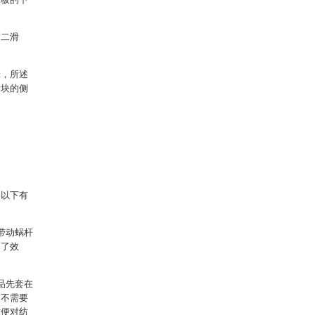
第二滑
轮，所述
滑块的侧
备以下有
带动蜗杆
高了效
品先套在
，不需要
方便对纺