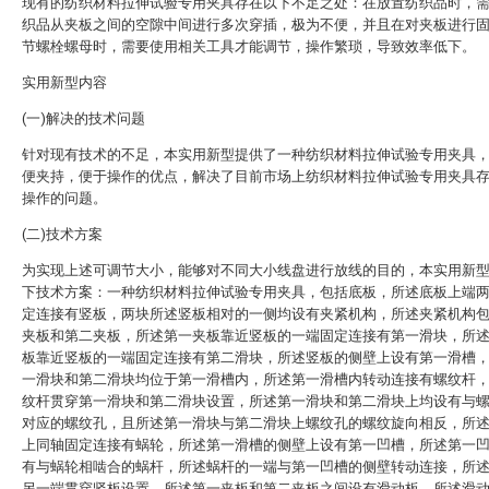
现有的纺织材料拉伸试验专用夹具存在以下不足之处：在放置纺织品时，
织品从夹板之间的空隙中间进行多次穿插，极为不便，并且在对夹板进行
节螺栓螺母时，需要使用相关工具才能调节，操作繁琐，导致效率低下。
实用新型内容
(一)解决的技术问题
针对现有技术的不足，本实用新型提供了一种纺织材料拉伸试验专用夹具
便夹持，便于操作的优点，解决了目前市场上纺织材料拉伸试验专用夹具
操作的问题。
(二)技术方案
为实现上述可调节大小，能够对不同大小线盘进行放线的目的，本实用新
下技术方案：一种纺织材料拉伸试验专用夹具，包括底板，所述底板上端
定连接有竖板，两块所述竖板相对的一侧均设有夹紧机构，所述夹紧机构
夹板和第二夹板，所述第一夹板靠近竖板的一端固定连接有第一滑块，所
板靠近竖板的一端固定连接有第二滑块，所述竖板的侧壁上设有第一滑槽
一滑块和第二滑块均位于第一滑槽内，所述第一滑槽内转动连接有螺纹杆
纹杆贯穿第一滑块和第二滑块设置，所述第一滑块和第二滑块上均设有与
对应的螺纹孔，且所述第一滑块与第二滑块上螺纹孔的螺纹旋向相反，所
上同轴固定连接有蜗轮，所述第一滑槽的侧壁上设有第一凹槽，所述第一
有与蜗轮相啮合的蜗杆，所述蜗杆的一端与第一凹槽的侧壁转动连接，所
另一端贯穿竖板设置，所述第一夹板和第二夹板之间设有滑动板，所述滑