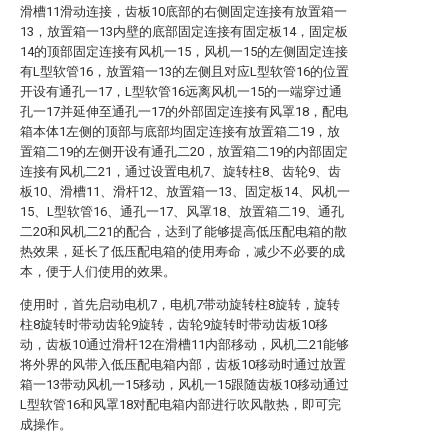
滑槽11滑动连接，齿板10底部的右侧固定连接有放置箱一
13，放置箱一13内壁的底部固定连接有固定板14，固定板
14的顶部固定连接有风机一15，风机一15的左侧固定连接
有L型软管16，放置箱一13的左侧且对应L型软管16的位置
开设有通孔一17，L型软管16远离风机一15的一端穿过通
孔一17并延伸至通孔一17的外部固定连接有风罩18，配电
箱本体1左侧的顶部与底部均固定连接有放置箱二19，放
置箱二19的左侧开设有通孔二20，放置箱二19的内部固定
连接有风机二21，通过设置电机7、旋转柱8、齿轮9、齿
板10、滑槽11、滑杆12、放置箱一13、固定板14、风机一
15、L型软管16、通孔一17、风罩18、放置箱二19、通孔
二20和风机二21的配合，达到了能够提高低压配电箱的散
热效果，延长了低压配电箱的使用寿命，减少不必要的成
本，便于人们使用的效果。
使用时，首先启动电机7，电机7带动旋转柱8旋转，旋转
柱8旋转时带动齿轮9旋转，齿轮9旋转时带动齿板10移
动，齿板10通过滑杆12在滑槽11内部移动，风机二21能够
将外界的风带入低压配电箱内部，齿板10移动时通过放置
箱一13带动风机一15移动，风机一15跟随齿板10移动通过
L型软管16和风罩18对配电箱内部进行吹风散热，即可完
成操作。