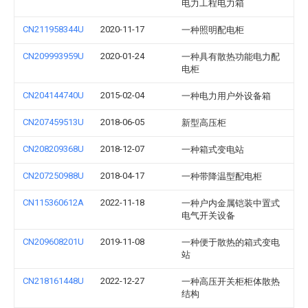
电力工程电力箱
CN211958344U
2020-11-17
一种照明配电柜
CN209993959U
2020-01-24
一种具有散热功能电力配
电柜
CN204144740U
2015-02-04
一种电力用户外设备箱
CN207459513U
2018-06-05
新型高压柜
CN208209368U
2018-12-07
一种箱式变电站
CN207250988U
2018-04-17
一种带降温型配电柜
CN115360612A
2022-11-18
一种户内金属铠装中置式
电气开关设备
CN209608201U
2019-11-08
一种便于散热的箱式变电
站
CN218161448U
2022-12-27
一种高压开关柜柜体散热
结构