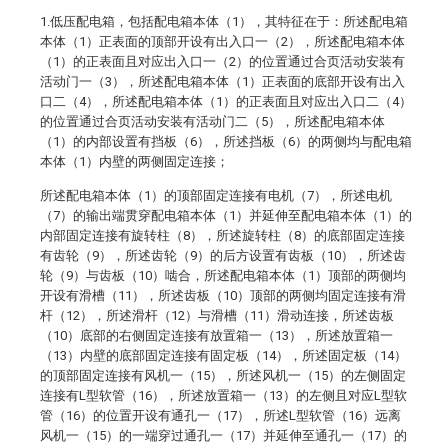
1.低压配电箱，包括配电箱本体（1），其特征在于：所述配电箱
本体（1）正表面的顶部开设有出入口一（2），所述配电箱本体
（1）的正表面且对应出入口一（2）的位置通过合页活动安装有
活动门一（3），所述配电箱本体（1）正表面的底部开设有出入
口二（4），所述配电箱本体（1）的正表面且对应出入口二（4）
的位置通过合页活动安装有活动门二（5），所述配电箱本体
（1）的内部设置有挡板（6），所述挡板（6）的两侧均与配电箱
本体（1）内壁的两侧固定连接；
所述配电箱本体（1）的顶部固定连接有电机（7），所述电机
（7）的输出端贯穿配电箱本体（1）并延伸至配电箱本体（1）的
内部固定连接有旋转柱（8），所述旋转柱（8）的底部固定连接
有齿轮（9），所述齿轮（9）的后方设置有齿板（10），所述齿
轮（9）与齿板（10）啮合，所述配电箱本体（1）顶部的两侧均
开设有滑槽（11），所述齿板（10）顶部的两侧均固定连接有滑
杆（12），所述滑杆（12）与滑槽（11）滑动连接，所述齿板
（10）底部的右侧固定连接有放置箱一（13），所述放置箱一
（13）内壁的底部固定连接有固定板（14），所述固定板（14）
的顶部固定连接有风机一（15），所述风机一（15）的左侧固定
连接有L型软管（16），所述放置箱一（13）的左侧且对应L型软
管（16）的位置开设有通孔一（17），所述L型软管（16）远离
风机一（15）的一端穿过通孔一（17）并延伸至通孔一（17）的