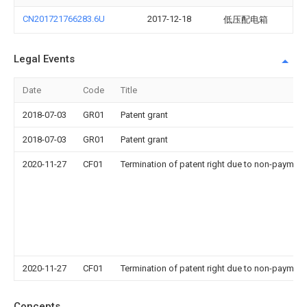
CN201721766283.6U
2017-12-18
低压配电箱
Legal Events
Date
Code
Title
2018-07-03
GR01
Patent grant
2018-07-03
GR01
Patent grant
2020-11-27
CF01
Termination of patent right due to non-payment
2020-11-27
CF01
Termination of patent right due to non-payment
Concepts