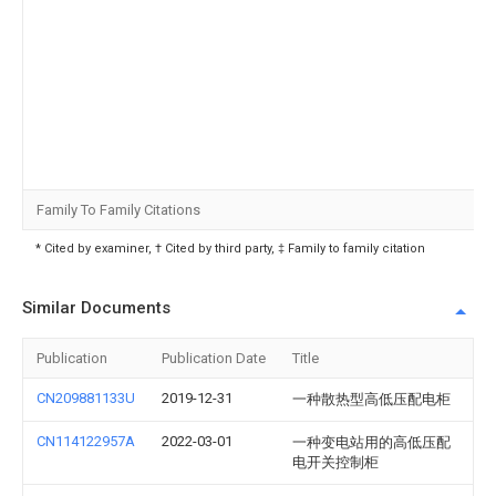
Family To Family Citations
* Cited by examiner, † Cited by third party, ‡ Family to family citation
Similar Documents
Publication
Publication Date
Title
CN209881133U
2019-12-31
一种散热型高低压配电柜
CN114122957A
2022-03-01
一种变电站用的高低压配
电开关控制柜