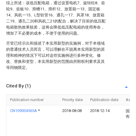
综上所述：该低压配电箱，通过设置电机7、旋转柱8、齿
轮9、齿板10、滑槽11、滑杆12、放置箱一13、固定板
14、风机一15、L型软管16、通孔一17、风罩18、放置箱
二19、通孔二20和风机二21的配合，解决了目前的低压配
电箱散热效果较差，这将会降低低压配电箱的使用寿命，
增加了不必要的成本，不便于使用的问题。
尽管已经示出和描述了本实用新型的实施例，对于本领域
的普通技术人员而言，可以理解在不脱离本实用新型的原
理和精神的情况下可以对这些实施例进行多种变化、修
改、替换和变型，本实用新型的范围由所附权利要求及其
等同物限定。
Cited By (1)
Publication number
Priority date
Publication date
Assi
CN109004565A
*
2018-08-08
2018-12-14
国家
有限