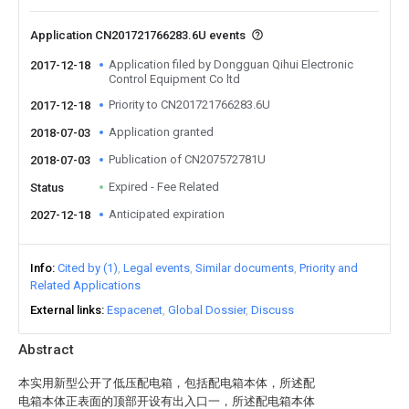
Application CN201721766283.6U events
Application filed by Dongguan Qihui Electronic
2017-12-18
Control Equipment Co ltd
Priority to CN201721766283.6U
2017-12-18
Application granted
2018-07-03
Publication of CN207572781U
2018-07-03
Expired - Fee Related
Status
Anticipated expiration
2027-12-18
Info
Cited by (1)
Legal events
Similar documents
Priority and
Related Applications
External links
Espacenet
Global Dossier
Discuss
Abstract
本实用新型公开了低压配电箱，包括配电箱本体，所述配
电箱本体正表面的顶部开设有出入口一，所述配电箱本体