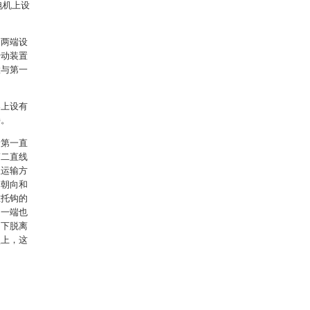
电机上设
的两端设
传动装置
置与第一
架上设有
接。
个第一直
第二直线
从运输方
口朝向和
在托钩的
的一端也
动下脱离
盘上，这