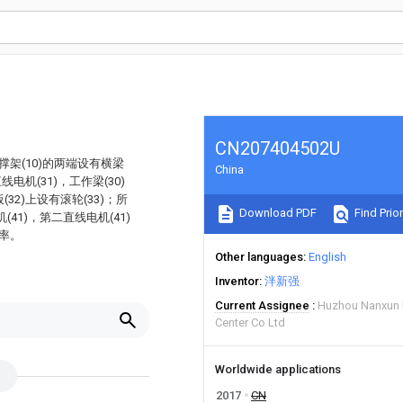
CN207404502U
架(10)的两端设有横梁
China
电机(31)，工作梁(30)
32)上设有滚轮(33)；所
Download PDF
Find Prior
(41)，第二直线电机(41)
率。
Other languages
English
Inventor
泮新强
Current Assignee
Huzhou Nanxun El
Center Co Ltd
Worldwide applications
2017
CN