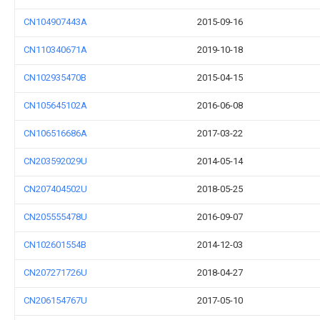
CN104907443A
2015-09-16
CN110340671A
2019-10-18
CN102935470B
2015-04-15
CN105645102A
2016-06-08
CN106516686A
2017-03-22
CN203592029U
2014-05-14
CN207404502U
2018-05-25
CN205555478U
2016-09-07
CN102601554B
2014-12-03
CN207271726U
2018-04-27
CN206154767U
2017-05-10