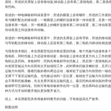
滚轮；所述的支撑架上设有移动架,移动架上设有第二直线电机，第二直线
有托钩。
前述的一种电梯板材码垛装置中，所述的横梁上设有螺杆，所述的工作梁
有与螺杆配合的移动座；一根横梁上的螺杆连接有第一传动装置，且第一
连接有第一电机；另一根横梁上的螺杆连接有第二传动装置，第二传动装
传动装置之间连接有传动轴。
前述的一种电梯板材码垛装置中，所述的支撑架上设有导轨，所述的移动
与导轨配合的移动轮，移动架上还设有第二电机，第二电机与移动轮相连
与现有技术相比，本实用新型包括对称设置的托板，每个托板均连接有多
线电机，同时托板上方还设有移动架，移动架上设有在竖直方向上工作的
电机以及托钩。来板材时，托钩先将板材停在托板上，然后第一直线电机
向前部至输运方向后部依次开始缩回工作，此时两块托板呈喇叭状，且开
运输方向相同。随着托板斜着向两边运动，板材处于运输方向前部的一端
支撑下下落至运输托盘。当托板运动到一定位置，板材处于运输方向后部
会不再和托板接触，失去支撑并落在运输托盘上。最后托钩在移动架的带
板材即可完成码垛。托钩可将每块板材停在同一位置，然后再码在运输托
种方式与手动码整齐相比更加整齐省力。
综上，本实用新型具有将板材码整齐的功能，可有效提高生产效率。
附图说明