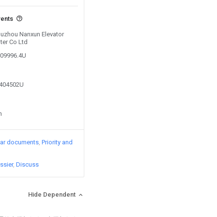
vents
 Huzhou Nanxun Elevator
nter Co Ltd
509996.4U
7404502U
n
lar documents
Priority and
ssier
Discuss
Hide Dependent