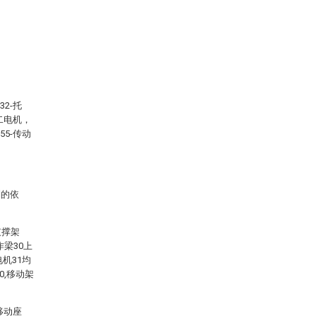
32-托
第二电机，
55-传动
制的依
支撑架
作梁30上
机31均
0,移动架
移动座