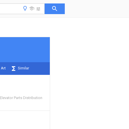
 Art
Similar
evator Parts Distribution