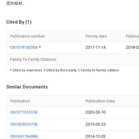
度的板材。
Cited By (1)
Publication number
Priority date
Publica
CN107814206A
*
2017-11-14
2018-0
Family To Family Citations
* Cited by examiner, † Cited by third party, ‡ Family to family citation
Similar Documents
Publication
Publication Date
CN107161651B
2023-03-10
CN102935471B
2015-03-25
CN104176498A
2014-12-03