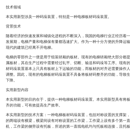
技术领域
本实用新型涉及一种码垛装置，特别是一种电梯板材码垛装置。
背景技术
随着经济的快速发展和城镇化进程的不断深入，我国的电梯行业正经历着
发展期，电梯产量和电梯保有量都迅速扩大。作为一种十分方便的升降运
现代的建筑已经离不开电梯。
电梯的零部件之一便是用于组装轿厢的板材。现有的电梯轿厢绝大部分都
属板材，其在生产过程中需要经过轧平、切断、输送和码垛等工序。现有
材码垛装置基本上只具有板材上下运输的功能，而板材的对齐还需要操作
调整。因此，现有的电梯板材码垛装置不具备将板材码整齐的功能，导致
下降。
实用新型内容
本实用新型的目的在于，提供一种电梯板材码垛装置。本实用新型具有将
齐的功能，可有效提高生产效率。
本实用新型的技术方案：一种电梯板材码垛装置，包括对称设置的支撑架
的两端设有横梁，横梁间设有对称设置的工作梁，工作梁上设有多个第一
机，工作梁的侧旁设有托板，所述的第一直线电机均与托板相连接，且托