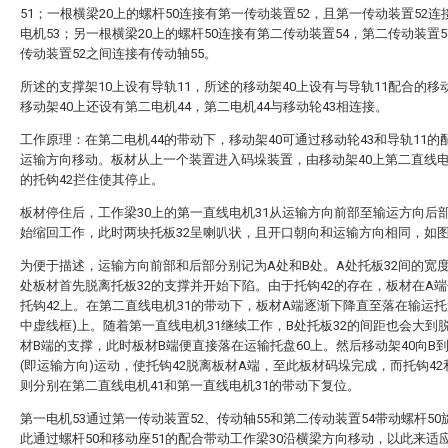
51；一根横梁20上的螺杆50连接有第一传动装置52，且第一传动装置52连
电机53；另一根横梁20上的螺杆50连接有第二传动装置54，第二传动装置5
传动装置52之间连接有传动轴55。
所述的支撑架10上设有导轨11，所述的移动架40上设有与导轨11配合的移动
移动架40上还设有第二电机44，第二电机44与移动轮43相连接。
工作原理：在第二电机44的带动下，移动架40可通过移动轮43和导轨11的
运输方向移动。板材从上一个装置进入码垛装置，由移动架40上第二直线电
的托钩42拦住使其停止。
板材停住后，工作梁30上的第一直线电机31从运输方向前部至输运方向后
始缩回工作，此时两块托板32呈喇叭状，且开口朝向和运输方向相同，如图
为便于描述，运输方向前部和后部分别记为A处和B处。A处托板32间的宽
处板材首先脱离托板32的支撑并开始下陷。由于托钩42的存在，板材在A
托钩42上。在第二直线电机31的带动下，板材A端逐渐下降直至落在输运托盘
中虚线框)上。随着第一直线电机31继续工作，B处托板32的间距也会大到
材B端的支撑，此时板材B端便直接落在运输托盘60上。然后移动架40向B
(即运输方向)运动，使托钩42脱离板材A端，至此板材码垛完成，而托钩42
则分别在第二直线电机41和第一直线电机31的带动下复位。
第一电机53通过第一传动装置52、传动轴55和第二传动装置54带动螺杆50
此通过螺杆50和移动座51的配合带动工作梁30沿横梁方向移动，以此来适