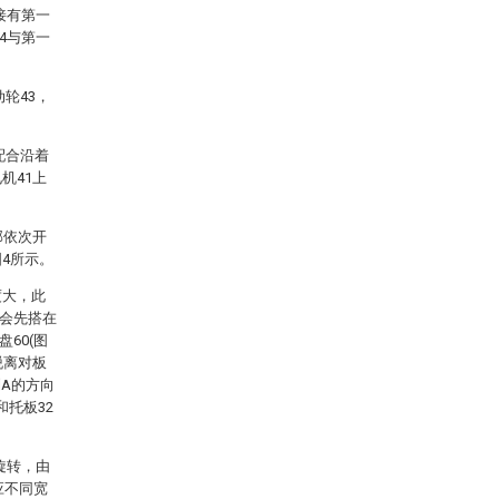
接有第一
4与第一
轮43，
配合沿着
机41上
部依次开
4所示。
度大，此
端会先搭在
60(图
脱离对板
到A的方向
和托板32
旋转，由
应不同宽