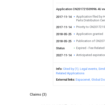
Application CN201721509996.4U e
Application filed by
2017-11-14
Parts Distribution Ce
Priority to CN201721
2017-11-14
Application granted
2018-05-25
Publication of CN20
2018-05-25
Expired - Fee Related
Status
Anticipated expiratio
2027-11-14
Info
Cited by (1)
Legal events
Simi
Related Applications
External links
Espacenet
Global Do
Claims
(3)