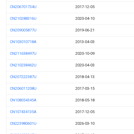
CN206701734U
2017-12-05
CN210288316U
2020-04-10
CN209005877U
2019-06-21
CN103010718A
2013-04-03
CN211638497U
2020-10-09
CN210238462U
2020-04-03
CN207222387U
2018-04-13
CN206011208U
2017-03-15
CN108054345A
2018-05-18
CN107434135A
2017-12-05
CN223980601U
2026-03-10