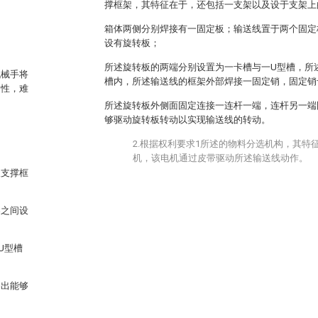
撑框架，其特征在于，还包括一支架以及设于支架上
箱体两侧分别焊接有一固定板；输送线置于两个固定
设有旋转板；
所述旋转板的两端分别设置为一卡槽与一U型槽，所
机械手将
槽内，所述输送线的框架外部焊接一固定销，固定销
期性，难
所述旋转板外侧面固定连接一连杆一端，连杆另一端
够驱动旋转板转动以实现输送线的转动。
2.根据权利要求1所述的物料分选机构，其特
机，该电机通过皮带驱动所述输送线动作。
及支撑框
架之间设
U型槽
伸出能够