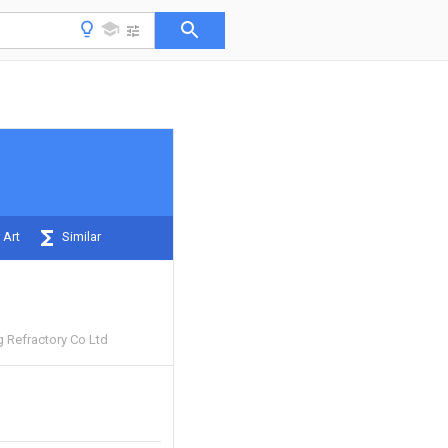
 Art
Similar
g Refractory Co Ltd