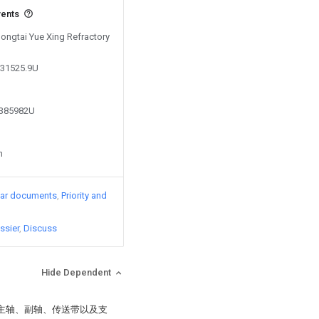
vents
Dongtai Yue Xing Refractory
331525.9U
7385982U
n
lar documents
Priority and
ssier
Discuss
Hide Dependent
括主轴、副轴、传送带以及支