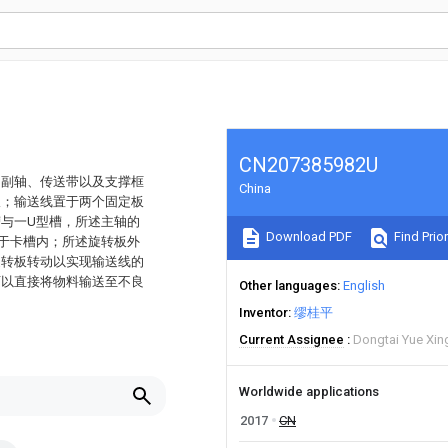
CN207385982U
、副轴、传送带以及支撑框
China
板；输送线置于两个固定板
与一U型槽，所述主轴的
Download PDF
Find Prior
于卡槽内；所述旋转板外
旋转板转动以实现输送线的
可以直接将物料输送至不良
Other languages
English
Inventor
缪桂平
Current Assignee
Dongtai Yue Xin
Worldwide applications
2017
CN