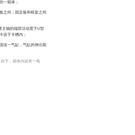
的一箱体；
板之间；固定板和框架之间
述主轴的端部活动置于U型
卡设于卡槽内；
固连一气缸，气缸的伸出能
征在于，箱体内设有一电