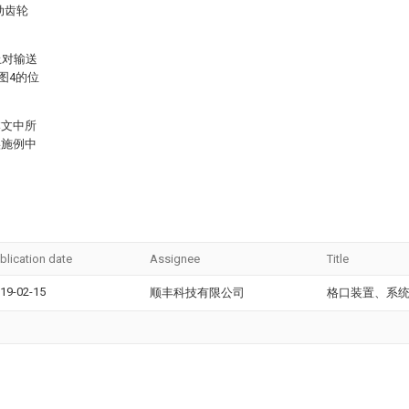
动齿轮
止对输送
图4的位
本文中所
实施例中
blication date
Assignee
Title
19-02-15
顺丰科技有限公司
格口装置、系