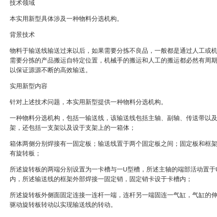
技术领域
本实用新型具体涉及一种物料分选机构。
背景技术
物料于输送线输送过来以后，如果需要分拣不良品，一般都是通过人工或
需要分拣的产品搬运自特定位置，机械手的搬运和人工的搬运都必然有周
以保证源源不断的高效输送。
实用新型内容
针对上述技术问题，本实用新型提供一种物料分选机构。
一种物料分选机构，包括一输送线，该输送线包括主轴、副轴、传送带以
架，还包括一支架以及设于支架上的一箱体；
箱体两侧分别焊接有一固定板；输送线置于两个固定板之间；固定板和框
有旋转板；
所述旋转板的两端分别设置为一卡槽与一U型槽，所述主轴的端部活动置于
内，所述输送线的框架外部焊接一固定销，固定销卡设于卡槽内；
所述旋转板外侧面固定连接一连杆一端，连杆另一端固连一气缸，气缸的
驱动旋转板转动以实现输送线的转动。