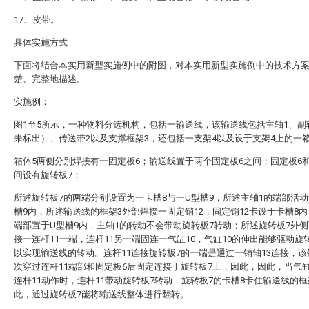
17、皮带。
具体实施方式
下面将结合本实用新型实施例中的附图，对本实用新型实施例中的技术方
楚、完整地描述。
实施例：
图1至5所示，一种物料分选机构，包括一输送线，该输送线包括主轴1、副
未标出）、传送带2以及支撑框架3，还包括一支架4以及设于支架4上的一箱
箱体5两侧分别焊接有一固定板6；输送线置于两个固定板6之间；固定板6
间设有旋转板7；
所述旋转板7的两端分别设置为一卡槽8与一U型槽9，所述主轴1的端部活动
槽9内，所述输送线的框架3外部焊接一固定销12，固定销12卡设于卡槽8内
端部置于U型槽9内，主轴1的转动不会带动旋转板7转动；所述旋转板7外
接一连杆11一端，连杆11另一端固连一气缸10，气缸10的伸出能够驱动旋
以实现输送线的转动。连杆11连接旋转板7的一端是通过一销轴13连接，该
次穿过连杆11端部和固定板6后固定连接于旋转板7上，因此，因此，当气缸
连杆11动作时，连杆11带动旋转板7转动，旋转板7的卡槽8卡住输送线的框
此，通过旋转板7能将输送线整体进行翻转。