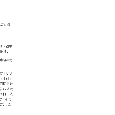
案进行清
轴（图中
体5；
和框架3之
置于U型
；主轴1
侧面固定连
转板7转动
销轴13依
10带动
架3，因