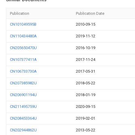
Publication
Publication Date
CN101049595B
2010-09-15
CN110434480A
2019-11-12
CN205650470U
2016-10-19
CN107377411A
2017-11-24
CN106733730A
2017-05-31
CN207385982U
2018-05-22
CN206901194U
2018-01-19
CN211495759U
2020-09-15
CN208453364U
2019-02-01
CN202944862U
2013-05-22