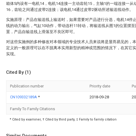
箱体5内设有一电机14，电机14连接一主动齿轮15，主轴1的一端连接一从
16，齿轮之间通过皮带2连接；该电机14通过皮带2驱动所述输送线动作。
实施原理：产品在输送线上输送时，如果需要对产品进行分选，电机14停
线的动力输出，气缸10动作，带动连杆11转动，将输送线从图1的位置摆至
置，产品自输送线上滑落至不良区即可。
对这些实施例的多种修改对本领域的专业技术人员来说将是显而易见的，
定义的一般原理可以在不脱离本实用新型的精神或范围的情况下，在其它
实现。
Cited By (1)
Publication number
Priority date
Pu
CN109332189A
*
2018-09-28
20
Family To Family Citations
* Cited by examiner, † Cited by third party, ‡ Family to family citation
Similar Documents