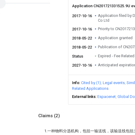
Application CN201721331525.9U e
Application filed by 
2017-10-16
Co Ltd
Priority to CN201721
2017-10-16
Application granted
2018-05-22
Publication of CN20
2018-05-22
Expired - Fee Related
Status
Anticipated expiratio
2027-10-16
Info
Cited by (1)
Legal events
Simi
Related Applications
External links
Espacenet
Global Do
Claims
(2)
1.一种物料分选机构，包括一输送线，该输送线包