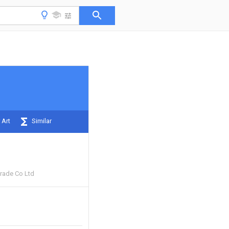
 Art
Similar
Trade Co Ltd