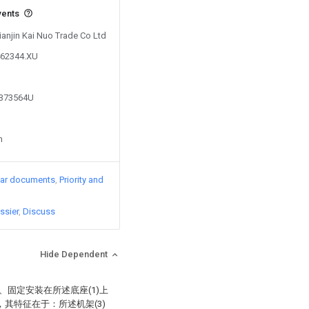
vents
Tianjin Kai Nuo Trade Co Ltd
462344.XU
7373564U
n
lar documents
Priority and
ssier
Discuss
Hide Dependent
、固定安装在所述底座(1)上
)，其特征在于：所述机架(3)