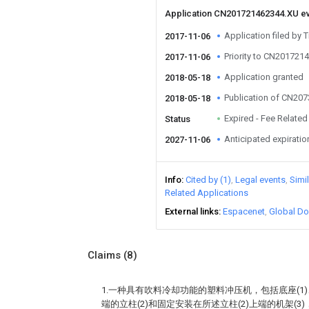
Application CN201721462344.XU e
Application filed by 
2017-11-06
Priority to CN201721
2017-11-06
Application granted
2018-05-18
Publication of CN20
2018-05-18
Expired - Fee Related
Status
Anticipated expiratio
2027-11-06
Info
Cited by (1)
Legal events
Simi
Related Applications
External links
Espacenet
Global Do
Claims
(8)
1.一种具有吹料冷却功能的塑料冲压机，包括底座(1)
端的立柱(2)和固定安装在所述立柱(2)上端的机架(3