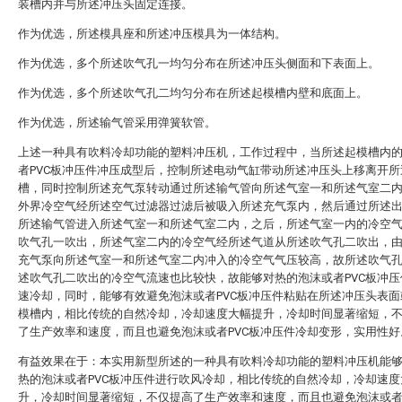
装槽内并与所述冲压头固定连接。
作为优选，所述模具座和所述冲压模具为一体结构。
作为优选，多个所述吹气孔一均匀分布在所述冲压头侧面和下表面上。
作为优选，多个所述吹气孔二均匀分布在所述起模槽内壁和底面上。
作为优选，所述输气管采用弹簧软管。
上述一种具有吹料冷却功能的塑料冲压机，工作过程中，当所述起模槽内
者PVC板冲压件冲压成型后，控制所述电动气缸带动所述冲压头上移离开所
槽，同时控制所述充气泵转动通过所述输气管向所述气室一和所述气室二
外界冷空气经所述空气过滤器过滤后被吸入所述充气泵内，然后通过所述
所述输气管进入所述气室一和所述气室二内，之后，所述气室一内的冷空
吹气孔一吹出，所述气室二内的冷空气经所述气道从所述吹气孔二吹出，
充气泵向所述气室一和所述气室二内冲入的冷空气气压较高，故所述吹气
述吹气孔二吹出的冷空气流速也比较快，故能够对热的泡沫或者PVC板冲压
速冷却，同时，能够有效避免泡沫或者PVC板冲压件粘贴在所述冲压头表面
模槽内，相比传统的自然冷却，冷却速度大幅提升，冷却时间显著缩短，
了生产效率和速度，而且也避免泡沫或者PVC板冲压件冷却变形，实用性好
有益效果在于：本实用新型所述的一种具有吹料冷却功能的塑料冲压机能
热的泡沫或者PVC板冲压件进行吹风冷却，相比传统的自然冷却，冷却速度
升，冷却时间显著缩短，不仅提高了生产效率和速度，而且也避免泡沫或者P