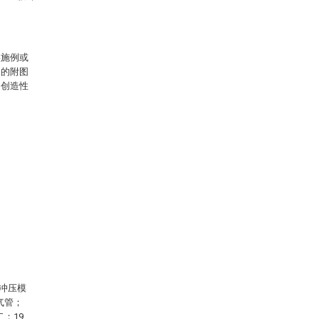
实施例或
中的附图
出创造性
、冲压模
气管；
二；19、