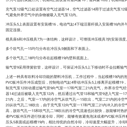
充气泵12吸气口处设置有空气过滤器14，空气过滤器14用于过滤充气泵12
气避免外界空气中的杂物被吸入充气泵12内。
冲压头5上表面设置有安装槽16，电动气缸4下端活塞杆插入安装槽16内并
固定连接。
模具座6和冲压模具7为一体结构，这样设计，可增强冲压模具7的安装强度
多个吹气孔一15均匀分布在冲压头5侧面和下表面上。
多个吹气孔二18均匀分布在起模槽19内壁和底面上。
输气管9采用弹簧软管，这样设计，可保证冲压头5上下移动时不会拉断输气
上述一种具有吹料冷却功能的塑料冲压机，工作过程中，当起模槽19内的
PVC板冲压件冲压成型后，控制电动气缸4带动冲压头5上移离开起模槽19
制充气泵12转动通过输气管9向气室一17和气室二21内充气，外界冷空气
器14过滤后被吸入充气泵12内，然后通过出气管13和输气管9进入气室一1
21内，之后，气室一17内的冷空气从吹气孔一15吹出，气室二21内的冷空
20从吹气孔二18吹出，由于充气泵12向气室一17和气室二21内冲入的冷空
高，故吹气孔一15和吹气孔二18吹出的冷空气流速也比较快，故能够对热
者PVC板冲压件进行快速冷却，同时，能够有效避免泡沫或者PVC板冲压件
压头5表面或起模槽19内，相比传统的自然冷却，冷却速度大幅提升，冷却