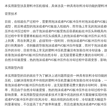
本实用新型涉及塑料冲压机领域，具体涉及一种具有吹料冷却功能的塑料
背景技术
目前，在纸箱生产过程中，需要用泡沫或者PVC板冲压件对泡沫或者PVC板
成型，然后将成型的泡沫或者PVC板放入纸箱内，而市场上常见的泡沫或者P
压件在冲压过程中，由于泡沫或者PVC板受热后容易粘贴在冲压头和模具内
压过程中常常需要将粘贴在冲压头或模具上的泡沫或者PVC板冲压件从冲压
上剥离，而在剥离之前，必须等待一段时间，待泡沫或者PVC板冲压件冷却
进行剥离操作，否则极易导致泡沫或者PVC板冲压件报废，而对于泡沫或者P
压件的冷却，目前市场上常见的塑料冲压机普遍没有加装任何冷却设备，
依靠泡沫或者PVC板冲压件的自然冷却，这无疑需要花费大量的冷却时间，
自然冷却速度慢，热的泡沫或者PVC板冲压件在冷却过程中容易变形，影响
实用新型内容
本实用新型的目的就在于为了解决上述问题而提供一种具有吹料冷却功能
压机，以解决现有技术中传统的塑料冲压机普遍没有加装任何冷却设备，
靠泡沫或者PVC板冲压件自然冷却，这无疑需要花费大量的冷却时间，影响
率，而且由于自然冷却速度慢，热的泡沫或者PVC板冲压件在冷却过程中容
影响质量。本实用新型提供的诸多技术方案中优选的技术方案能够实现对
或者PVC板冲压件进行吹风冷却，相比传统的自然冷却，冷却速度大幅提升
间显著缩短，不仅提高了生产效率和速度，而且也避免泡沫或者PVC板冲压