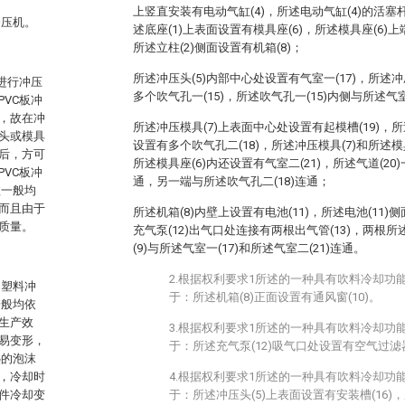
上竖直安装有电动气缸(4)，所述电动气缸(4)的活塞
冲压机。
述底座(1)上表面设置有模具座(6)，所述模具座(6)
所述立柱(2)侧面设置有机箱(8)；
所述冲压头(5)内部中心处设置有气室一(17)，所述
进行冲压
多个吹气孔一(15)，所述吹气孔一(15)内侧与所述气室
VC板冲
，故在冲
所述冲压模具(7)上表面中心处设置有起模槽(19)，所
头或模具
设置有多个吹气孔二(18)，所述冲压模具(7)和所述模具
后，方可
所述模具座(6)内还设置有气室二(21)，所述气道(20
VC板冲
通，另一端与所述吹气孔二(18)连通；
故一般均
而且由于
所述机箱(8)内壁上设置有电池(11)，所述电池(11)
质量。
充气泵(12)出气口处连接有两根出气管(13)，两根所
(9)与所述气室一(17)和所述气室二(21)连通。
2.根据权利要求1所述的一种具有吹料冷却功
的塑料冲
于：所述机箱(8)正面设置有通风窗(10)。
一般均依
生产效
3.根据权利要求1所述的一种具有吹料冷却功
易变形，
于：所述充气泵(12)吸气口处设置有空气过滤器
热的泡沫
，冷却时
4.根据权利要求1所述的一种具有吹料冷却功
件冷却变
于：所述冲压头(5)上表面设置有安装槽(16)