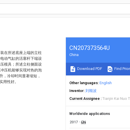
CN207373564U
安装在所述底座上端的立柱
China
述电动气缸的活塞杆下端设
冲压模具；所述立柱侧面设
Download PDF
Find Prior
料冲压机能够实现对热的泡
提升，冷却时间显著缩短，
，实用性好。
Other languages
English
Inventor
刘顺波
Current Assignee
Tianjin Kai Nuo 
Worldwide applications
2017
CN