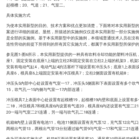
起模槽；20、气道；21、气室二。
具体实施方式
为使本实用新型的目的、技术方案和优点更加清楚，下面将对本实用新型
案进行详细的描述。显然，所描述的实施例仅仅是本实用新型一部分实施
是全部的实施例。基于本实用新型中的实施例，本领域普通技术人员在没
造性劳动的前提下所得到的所有其它实施方式，都属于本实用新型所保护
参见图1-图6所示，本实用新型提供的一种具有吹料冷却功能的塑料冲压机
座1、固定安装在底座1上端的立柱2和固定安装在立柱2上端的机架3，机架
安装有电动气缸4，电动气缸4的活塞杆下端设置有冲压头5；底座1上表面
具座6，模具座6上端固定安装有冲压模具7；立柱2侧面设置有机箱8；
冲压头5内部中心处设置有气室一17，冲压头5侧面和下表面设置有多个吹
15，吹气孔一15内侧与气室一17内部连通；
冲压模具7上表面中心处设置有起模槽19，起模槽19内壁和底面上设置有
二18，冲压模具7和模具座6内设置有气道20，模具座6内还设置有气室二2
20一端与气室二21连通，另一端与吹气孔二18连通；
机箱8内壁上设置有电池11，电池11侧面设置有充气泵12，充气泵12出气
两根出气管13，两根出气管13分别通过输气管9与气室一17和气室二21连
作为可选的实施方式，机箱8正面设置有通风窗10，通风窗10用于机箱8通