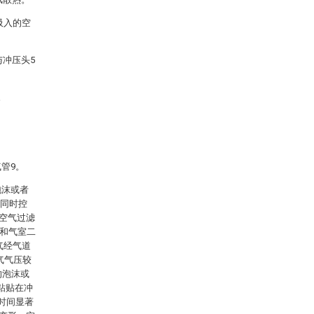
吸入的空
与冲压头5
。
管9。
泡沫或者
，同时控
经空气过滤
7和气室二
气经气道
气气压较
的泡沫或
粘贴在冲
时间显著