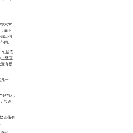
的技术方
例，而不
有做出创
的范围。
，包括底
3上竖直
设置有模
气孔一
多个吹气孔
1，气道
口处连接有
通。
风散热。