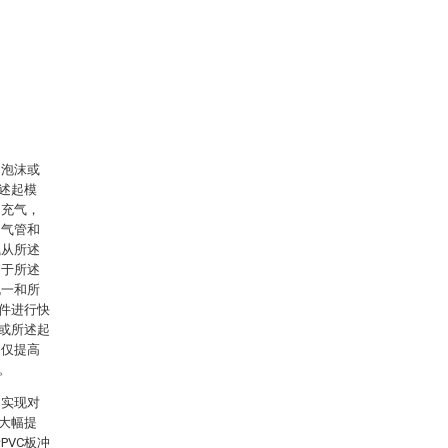
的泡沫或
述起模
内充气，
出气管和
气从所述
由于所述
孔一和所
件进行快
或所述起
不仅提高
。
够实现对
大幅提
VC板冲