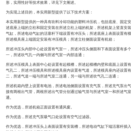
形，实用性好等技术效果，详见下文阐述。
为实现上述目的，本实用新型提供了以下技术方案：
本实用新型提供的一种具有吹料冷却功能的塑料冲压机，包括底座、固定
述底座上端的立柱和固定安装在所述立柱上端的机架，所述机架上竖直安
气缸，所述电动气缸的活塞杆下端设置有冲压头；所述底座上表面设置有
所述模具座上端固定安装有冲压模具；所述立柱侧面设置有机箱；
所述冲压头内部中心处设置有气室一，所述冲压头侧面和下表面设置有多
一，所述吹气孔一内侧与所述气室一内部连通；
所述冲压模具上表面中心处设置有起模槽，所述起模槽内壁和底面上设置
气孔二，所述冲压模具和所述模具座内设置有气道，所述模具座内还设置
二，所述气道一端与所述气室二连通，另一端与所述吹气孔二连通；
所述机箱内壁上设置有电池，所述电池侧面设置有充气泵，所述充气泵出
接有两根出气管，两根所述出气管分别通过输气管与所述气室一和所述气
通。
作为优选，所述机箱正面设置有通风窗。
作为优选，所述充气泵吸气口处设置有空气过滤器。
作为优选，所述冲压头上表面设置有安装槽，所述电动气缸下端活塞杆插