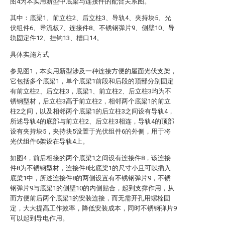
图4为本实用新型中底梁与连接件的配合关系图。
其中：底梁1、前立柱2、后立柱3、导轨4、夹持块5、光
伏组件6、导流板7、连接件8、不锈钢弹片9、侧壁10、导
轨固定件12、挂钩13、槽口14。
具体实施方式
参见图1，本实用新型涉及一种连接方便的屋面光伏支架，
它包括多个底梁1，单个底梁1前段和后段的顶部分别固定
有前立柱2、后立柱3，底梁1、前立柱2、后立柱3均为不
锈钢型材，后立柱3高于前立柱2，相邻两个底梁1的前立
柱2之间，以及相邻两个底梁1的后立柱3之间设有导轨4，
所述导轨4的底部与前立柱2、后立柱3相连，导轨4的顶部
设有夹持块5，夹持块5设置于光伏组件6的外侧，用于将
光伏组件6架设在导轨4上。
如图4，前后相接的两个底梁1之间设有连接件8，该连接
件8为不锈钢型材，连接件8比底梁1的尺寸小且可以插入
底梁1中，所述连接件8的两侧设置有不锈钢弹片9，不锈
钢弹片9与底梁1的侧壁10的内侧贴合，起到支撑作用，从
而方便前后两个底梁1的安装连接，而无需开孔用螺栓固
定，大大提高工作效率，降低安装成本，同时不锈钢弹片9
可以起到导电作用。