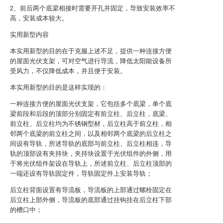
2、前后两个底梁相接时需要开孔并固定，导致安装效率不
高，安装成本较大。
实用新型内容
本实用新型的目的在于克服上述不足，提供一种连接方便
的屋面光伏支架，可对空气进行导流，降低太阳能设备所
受风力，不仅降低成本，并且便于安装。
本实用新型的目的是这样实现的：
一种连接方便的屋面光伏支架，它包括多个底梁，单个底
梁前段和后段的顶部分别固定有前立柱、后立柱，底梁、
前立柱、后立柱均为不锈钢型材，后立柱高于前立柱，相
邻两个底梁的前立柱之间，以及相邻两个底梁的后立柱之
间设有导轨，所述导轨的底部与前立柱、后立柱相连，导
轨的顶部设有夹持块，夹持块设置于光伏组件的外侧，用
于将光伏组件架设在导轨上，所述前立柱、后立柱顶部的
一端还设有导轨固定件，导轨固定件上安装导轨；
后立柱背面设置有导流板，导流板的上部通过螺栓固定在
后立柱上部外侧，导流板的底部通过挂钩挂在后立柱下部
的槽口中；