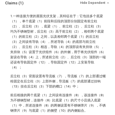
Claims
(1)
Hide Dependent
1.一种连接方便的屋面光伏支架，其特征在于：它包括多个底梁
（1），单个底梁（1）前段和后段的顶部分别固定有前立柱
（2）、后立柱（3），底梁（1）、前立柱（2）、后立柱（3）
均为不锈钢型材，后立柱（3）高于前立柱（2），相邻两个底梁
（1）的前立柱（2）之间，以及相邻两个底梁（1）的后立柱
（3）之间设有导轨（4），所述导轨（4）的底部与前立柱
（2）、后立柱（3）相连，导轨（4）的顶部设有夹持块（5），
夹持块（5）设置于光伏组件（6）的外侧，用于将光伏组件（6）
架设在导轨（4）上，所述前立柱（2）、后立柱（3）顶部的一端
还设有导轨固定件（12），导轨固定件（12）上安装导轨
（4）；
后立柱（3）背面设置有导流板（7），导流板（7）的上部通过螺
栓固定在后立柱（3）上部外侧，导流板（7）的底部通过挂钩
（13）挂在后立柱（3）下部的槽口（14）中；
前后相接的两个底梁（1）之间设有连接件（8），该连接件（8）
为不锈钢型材，连接件（8）比底梁（1）的尺寸小且插入底梁
（1）中，所述连接件（8）的两侧设置有不锈钢弹片（9），不锈
钢弹片（9）与底梁（1）的侧壁（10）的内侧贴合。