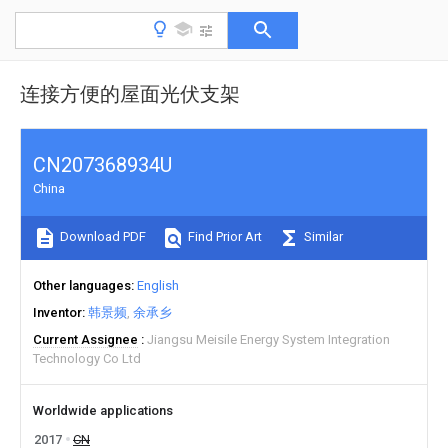
连接方便的屋面光伏支架
CN207368934U
China
Download PDF
Find Prior Art
Similar
Other languages
English
Inventor
韩景频
余承乡
Current Assignee
Jiangsu Meisile Energy System Integration
Technology Co Ltd
Worldwide applications
2017
CN