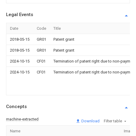
Legal Events
Date
Code
Title
2018-05-15
GR01
Patent grant
2018-05-15
GR01
Patent grant
2024-10-15
CF01
Termination of patent right due to non-payment
2024-10-15
CF01
Termination of patent right due to non-payment
Concepts
machine-extracted
Download
Filter table
Name
Image