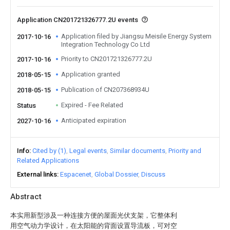
Application CN201721326777.2U events
Application filed by Jiangsu Meisile Energy System
2017-10-16
Integration Technology Co Ltd
Priority to CN201721326777.2U
2017-10-16
Application granted
2018-05-15
Publication of CN207368934U
2018-05-15
Expired - Fee Related
Status
Anticipated expiration
2027-10-16
Info
Cited by (1)
Legal events
Similar documents
Priority and
Related Applications
External links
Espacenet
Global Dossier
Discuss
Abstract
本实用新型涉及一种连接方便的屋面光伏支架，它整体利
用空气动力学设计，在太阳能的背面设置导流板，可对空