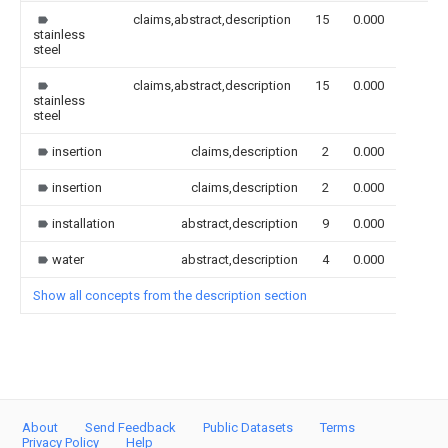
claims,abstract,description
15
0.000
stainless
steel
claims,abstract,description
15
0.000
stainless
steel
insertion
claims,description
2
0.000
insertion
claims,description
2
0.000
installation
abstract,description
9
0.000
water
abstract,description
4
0.000
Show all concepts from the description section
About
Send Feedback
Public Datasets
Terms
Privacy Policy
Help