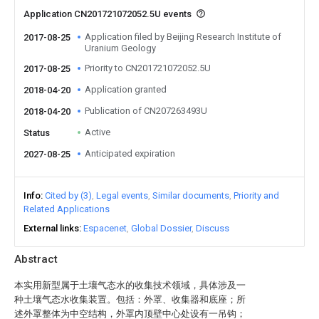
Application CN201721072052.5U events
Application filed by Beijing Research Institute of
2017-08-25
Uranium Geology
Priority to CN201721072052.5U
2017-08-25
Application granted
2018-04-20
Publication of CN207263493U
2018-04-20
Active
Status
Anticipated expiration
2027-08-25
Info
Cited by (3)
Legal events
Similar documents
Priority and
Related Applications
External links
Espacenet
Global Dossier
Discuss
Abstract
本实用新型属于土壤气态水的收集技术领域，具体涉及一
种土壤气态水收集装置。包括：外罩、收集器和底座；所
述外罩整体为中空结构，外罩内顶壁中心处设有一吊钩；