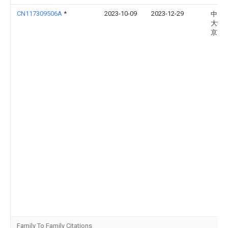
CN117309506A
*
2023-10-09
2023-12-29
中国
大学(
京)
Family To Family Citations