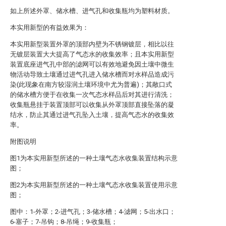
如上所述外罩、储水槽、进气孔和收集瓶均为塑料材质。
本实用新型的有益效果为：
本实用新型装置外罩的顶部内壁为不锈钢镀层，相比以往
无镀层装置大大提高了气态水的收集效率；且本实用新型
装置底座进气孔中部的滤网可以有效地避免因土壤中微生
物活动导致土壤通过进气孔进入储水槽而对水样品造成污
染(此现象在南方较湿润土壤环境中尤为普遍)；其敞口式
的储水槽方便于在收集一次气态水样品后对其进行清洗；
收集瓶悬挂于装置顶部可以收集从外罩顶部直接坠落的凝
结水，防止其通过进气孔坠入土壤，提高气态水的收集效
率。
附图说明
图1为本实用新型所述的一种土壤气态水收集装置结构示意
图；
图2为本实用新型所述的一种土壤气态水收集装置使用示意
图；
图中：1-外罩；2-进气孔；3-储水槽；4-滤网；5-出水口；
6-塞子；7-吊钩；8-吊绳；9-收集瓶；