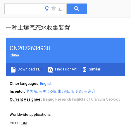
一种土壤气态水收集装置
CN207263493U
China
Download PDF
Find Prior Art
Similar
Other languages
English
Inventor
吴国东
王勇
宋亮
朱万锋
阳明剑
王东升
Current Assignee
Beijing Research Institute of Uranium Geology
Worldwide applications
2017
CN