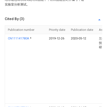
实验室分析测试。
Cited By (3)
Publication number
Priority date
Publication date
Assi
CN111141780A
*
2019-12-26
2020-05-12
兰州
技术
研究