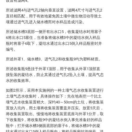
设置有滤网4。
所述滤网4与进气孔2轴向垂直设置，滤网4尺寸与进气孔2
直径相匹配，用于有效地避免因土壤中微生物活动导致土
壤通过进气孔进入储水槽而对水样品造成污染。
所述储水槽3底部一侧开有出水口5，收集凝结水时用塞子
6将出水口5塞住，当准备将储水槽3中的凝结水倒入样品
瓶时将塞子6取下，凝结水通过出水口5倒入样品瓶密封并
编号。
所述外罩1、储水槽3、进气孔2和收集瓶9均为塑料材质。
所述收集瓶9悬挂于外罩1顶部，用于收集从外罩1顶部直
接坠落的凝结水，防止其通过进气孔2坠入土壤，提高气态
水的收集效率。
如图2所示，采用本实施例的一种土壤气态水收集装置进行
土壤气态水收集时，具体操作如下：先在地表挖一个比土
壤气态水收集装置稍大、深约40～50cm的土坑，将收集装
置放入坑内，用土壤将收集装置覆盖并压实。放置5天后，
将收集装置取出。慢慢地将收集装置底座与外罩1分开，取
下收集瓶9，将收集瓶9中的凝结水倒入事先准备好的样品
瓶中；打开储水槽3侧面底部的塞子6，将储水槽3中的凝
结水通过出水口5倒入样品瓶中；将样品瓶密封并编号，送