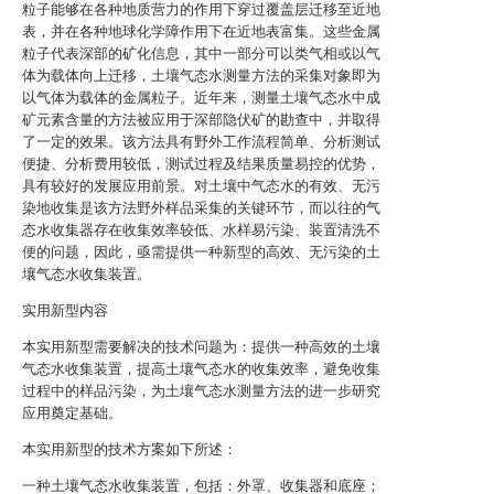
粒子能够在各种地质营力的作用下穿过覆盖层迁移至近地
表，并在各种地球化学障作用下在近地表富集。这些金属
粒子代表深部的矿化信息，其中一部分可以类气相或以气
体为载体向上迁移，土壤气态水测量方法的采集对象即为
以气体为载体的金属粒子。近年来，测量土壤气态水中成
矿元素含量的方法被应用于深部隐伏矿的勘查中，并取得
了一定的效果。该方法具有野外工作流程简单、分析测试
便捷、分析费用较低，测试过程及结果质量易控的优势，
具有较好的发展应用前景。对土壤中气态水的有效、无污
染地收集是该方法野外样品采集的关键环节，而以往的气
态水收集器存在收集效率较低、水样易污染、装置清洗不
便的问题，因此，亟需提供一种新型的高效、无污染的土
壤气态水收集装置。
实用新型内容
本实用新型需要解决的技术问题为：提供一种高效的土壤
气态水收集装置，提高土壤气态水的收集效率，避免收集
过程中的样品污染，为土壤气态水测量方法的进一步研究
应用奠定基础。
本实用新型的技术方案如下所述：
一种土壤气态水收集装置，包括：外罩、收集器和底座；