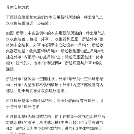
具体实施方式
下面结合附图和实施例对本实用新型所述的一种土壤气态
水收集装置做进一步描述：
如图1所示，本实施例中的本实用新型所述的一种土壤气态
水收集装置，包括：外罩1、收集器和底座；所述外罩1整
体为中空结构，外罩1内顶壁中心处设有一吊钩7；所述收
集器还包括：收集瓶9和吊绳8；所述收集瓶9通过吊绳8悬
挂在外罩1内顶壁中心处吊钩7上；所述底座还包括：储水
槽3、进气孔2、出水口5和滤网4，所述底座与外罩1螺纹
连接。
所述外罩1整体呈中空圆柱状，外罩1顶部为中空半球形结
构；外罩1内壁涂有不锈钢镀层；外罩1内壁下部设置有内
螺纹，用于与底座外表面螺纹连接。
所述底座整体呈圆柱体结构，底座外表面设有外螺纹，用
于与外罩1螺纹连接。
所述储水槽3为敞口式结构，便于在收集一次气态水样品后
对储水槽3的清洗；所述储水槽3中央凸起部位设置有进气
孔2，进气孔2为中空圆柱体结构，进气孔2主体中部同心