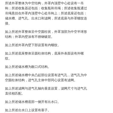
所述外罩整体为中空结构，外罩内顶壁中心处设有一吊
钩；所述收集器还包括：收集瓶和吊绳；所述收集瓶通过
吊绳悬挂在外罩内顶壁中心处吊钩上；所述底座还包括：
储水槽、进气孔、出水口和滤网，所述底座与外罩螺纹连
接。
如上所述外罩整体呈中空圆柱状，外罩顶部为中空半球形
结构；外罩内壁涂有不锈钢镀层。
如上所述外罩内壁下部设置有内螺纹。
如上所述底座整体呈圆柱体结构，底座外表面设有外螺
纹。
如上所述储水槽为敞口式结构。
如上所述储水槽中央凸起部位设置有进气孔，进气孔为中
空圆柱体结构，进气孔主体中部同心设置有滤网。
如上所述滤网与进气孔轴向垂直设置，滤网尺寸与进气孔
直径相匹配。
如上所述储水槽底部一侧开有出水口。
如上所述出水口上设置有塞子。