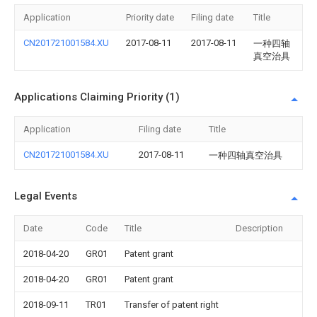
Application
Priority date
Filing date
Title
CN201721001584.XU
2017-08-11
2017-08-11
一种四轴
真空治具
Applications Claiming Priority (1)
Application
Filing date
Title
CN201721001584.XU
2017-08-11
一种四轴真空治具
Legal Events
Date
Code
Title
Description
2018-04-20
GR01
Patent grant
2018-04-20
GR01
Patent grant
2018-09-11
TR01
Transfer of patent right