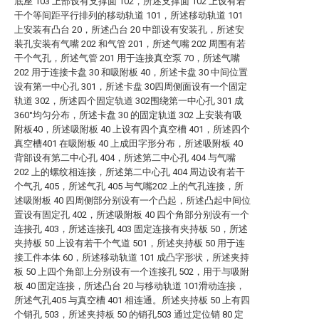
底座 103 上部设有支撑面 102，所述支撑面 102 上设有若
干个等间距平行排列的移动轨道 101，所述移动轨道 101
上安装有凸台 20，所述凸台 20 中部设有安装孔，所述安
装孔安装有气嘴 202 和气管 201，所述气嘴 202 周围有若
干个气孔，所述气管 201 用于连接真空泵 70，所述气嘴
202 用于连接卡盘 30 和吸附板 40，所述卡盘 30 中间位置
设有第一中心孔 301，所述卡盘 30四周侧面设有一个固定
轨道 302，所述四个固定轨道 302围绕第一中心孔 301 成
360°均匀分布，所述卡盘 30 的固定轨道 302 上安装有吸
附板40，所述吸附板 40 上设有四个真空槽 401，所述四个
真空槽401 在吸附板 40 上成田字形分布，所述吸附板 40
背部设有第二中心孔 404，所述第二中心孔 404 与气嘴
202 上的螺纹相连接，所述第二中心孔 404 周边设有若干
个气孔 405，所述气孔 405 与气嘴202 上的气孔连接，所
述吸附板 40 四周侧部分别设有一个凸起，所述凸起中间位
置设有固定孔 402，所述吸附板 40 四个角部分别设有一个
连接孔 403，所述连接孔 403 固定连接有夹持板 50，所述
夹持板 50 上设有若干个气道 501，所述夹持板 50 用于连
接工件本体 60，所述移动轨道 101 成凸字形状，所述夹持
板 50 上四个角部上分别设有一个连接孔 502，用于与吸附
板 40 固定连接，所述凸台 20 与移动轨道 101滑动连接，
所述气孔405 与真空槽 401 相连通。所述夹持板 50 上有四
个销孔 503，所述夹持板 50 的销孔503 通过定位销 80 定