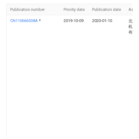
Publication number
Priority date
Publication date
Assi
CN110666538A
*
2019-10-09
2020-01-10
北京
机电
有限