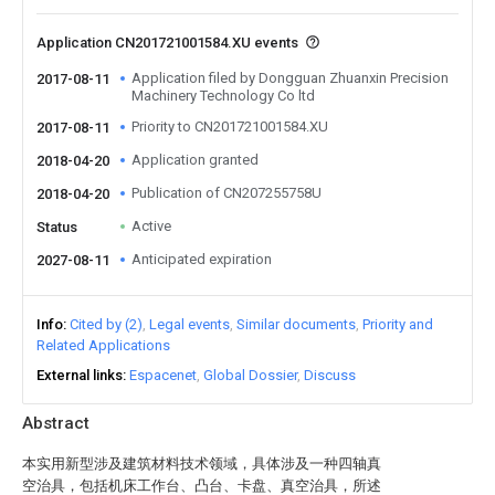
Application CN201721001584.XU events
Application filed by Dongguan Zhuanxin Precision
2017-08-11
Machinery Technology Co ltd
Priority to CN201721001584.XU
2017-08-11
Application granted
2018-04-20
Publication of CN207255758U
2018-04-20
Active
Status
Anticipated expiration
2027-08-11
Info
Cited by (2)
Legal events
Similar documents
Priority and
Related Applications
External links
Espacenet
Global Dossier
Discuss
Abstract
本实用新型涉及建筑材料技术领域，具体涉及一种四轴真
空治具，包括机床工作台、凸台、卡盘、真空治具，所述