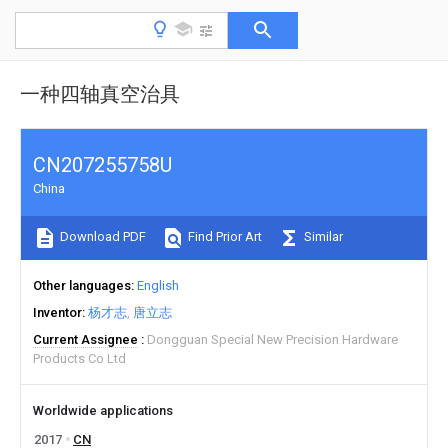
一种四轴真空治具
CN207255758U
China
Download PDF
Find Prior Art
Similar
Other languages
English
Inventor
杨才志
唐立志
Current Assignee
Dongguan Special New Precision Hardware
Products Co Ltd
Worldwide applications
2017
CN