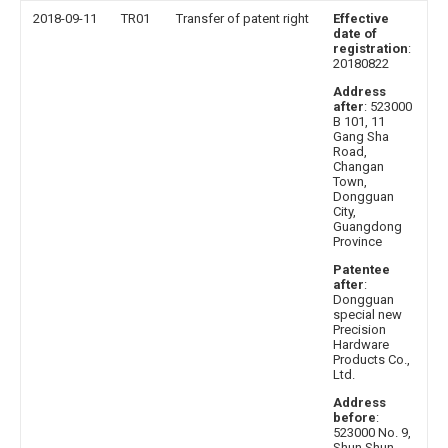
2018-09-11
TR01
Transfer of patent right
Effective
date of
registration
:
20180822
Address
after
: 523000
B 101, 11
Gang Sha
Road,
Changan
Town,
Dongguan
City,
Guangdong
Province
Patentee
after
:
Dongguan
special new
Precision
Hardware
Products Co.,
Ltd.
Address
before
:
523000 No. 9,
Shun Shun