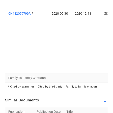
CN112059799A
*
2020-09-30
2020-12-11
郭小
Family To Family Citations
* Cited by examiner, † Cited by third party, ‡ Family to family citation
Similar Documents
Publication
Publication Date
Title