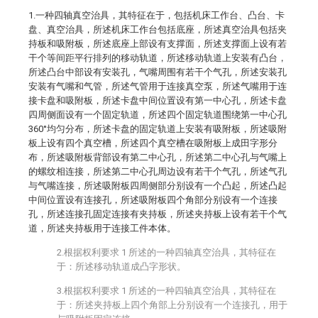
1.一种四轴真空治具，其特征在于，包括机床工作台、凸台、卡
盘、真空治具，所述机床工作台包括底座，所述真空治具包括夹
持板和吸附板，所述底座上部设有支撑面，所述支撑面上设有若
干个等间距平行排列的移动轨道，所述移动轨道上安装有凸台，
所述凸台中部设有安装孔，气嘴周围有若干个气孔，所述安装孔
安装有气嘴和气管，所述气管用于连接真空泵，所述气嘴用于连
接卡盘和吸附板，所述卡盘中间位置设有第一中心孔，所述卡盘
四周侧面设有一个固定轨道，所述四个固定轨道围绕第一中心孔
360°均匀分布，所述卡盘的固定轨道上安装有吸附板，所述吸附
板上设有四个真空槽，所述四个真空槽在吸附板上成田字形分
布，所述吸附板背部设有第二中心孔，所述第二中心孔与气嘴上
的螺纹相连接，所述第二中心孔周边设有若干个气孔，所述气孔
与气嘴连接，所述吸附板四周侧部分别设有一个凸起，所述凸起
中间位置设有连接孔，所述吸附板四个角部分别设有一个连接
孔，所述连接孔固定连接有夹持板，所述夹持板上设有若干个气
道，所述夹持板用于连接工件本体。
2.根据权利要求 1 所述的一种四轴真空治具，其特征在
于：所述移动轨道成凸字形状。
3.根据权利要求 1 所述的一种四轴真空治具，其特征在
于：所述夹持板上四个角部上分别设有一个连接孔，用于