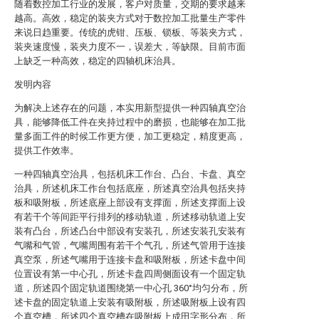
随着数控加工行业的发展，客户对质量，交期的要求越来
越高。高效，稳定的装夹方式对于数控加工批量生产零件
来说日趋重要。传统的虎钳、压板、锁板、等装夹方式，
装夹速度慢，装夹力度不一，误差大，等缺限。目前市面
上缺乏一种高效，稳定的四轴机床治具。
发明内容
为解决上述存在的问题，本实用新型提供一种四轴真空治
具，能够降低工件在夹持过程中的磨损，也能够在加工批
量多面工件的时候工作更方便，加工更稳定，精度更高，
提供工作效率。
一种四轴真空治具，包括机床工作台、凸台、卡盘、真空
治具，所述机床工作台包括底座，所述真空治具包括夹持
板和吸附板，所述底座上部设有支撑面，所述支撑面上设
有若干个等间距平行排列的移动轨道，所述移动轨道上安
装有凸台，所述凸台中部设有安装孔，所述安装孔安装有
气嘴和气管，气嘴周围有若干个气孔，所述气管用于连接
真空泵，所述气嘴用于连接卡盘和吸附板，所述卡盘中间
位置设有第一中心孔，所述卡盘四周侧面设有一个固定轨
道，所述四个固定轨道围绕第一中心孔 360°均匀分布，所
述卡盘的固定轨道上安装有吸附板，所述吸附板上设有四
个真空槽，所述四个真空槽在吸附板上成田字形分布，所