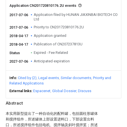
Application CN201720810176.2U events
Application filed by HUNAN JIAXINBAI BIOTECH CO
2017-07-06
Ltd
Priority to CN201720810176.2U
2017-07-06
Application granted
2018-04-17
Publication of CN207237813U
2018-04-17
Expired - Fee Related
Status
Anticipated expiration
2027-07-06
Info
Cited by (2)
Legal events
Similar documents
Priority and
Related Applications
External links
Espacenet
Global Dossier
Discuss
Abstract
本实用新型提出了一种自动化的配料罐，包括圆柱形罐体
和搅拌组件，所述罐体上部设置进料口，下部设置出料
口，所述搅拌组件包括电机、搅拌轴及斜叶搅拌桨；所述