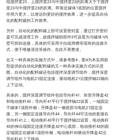
组搅拌桨23，上搅拌桨23与中搅拌桨23的距离大于下搅拌
桨23与中搅拌桨23的距离。即靠近罐体1底部的位置搅拌
作用力更大，以便达到更好的搅拌效果，进一步提高自动
化的配料罐的工作效率。
另外，自动化的配料罐上部可设置密封盖，通过打开密封
盖可完成清理工作，故搅拌辅助部件3可设置为与罐体1内
壁可拆卸连接，具体的可采用卡扣或滑槽等现有的连接方
式，便于维修清洗等操作。在此不再赘述。
在又一种具体的实施方式中，请参考图4，图4为本实用新
型提供的自动化的配料罐的又一种具体实施方式的示意
图。自动化的配料罐还包括搅拌深度调节组件，搅拌深度
调节组件与电机21固定连接，驱动电机21沿搅拌轴22轴向
上下运动。
具体的，搅拌深度调节组件包括导向杆41、矩形升降盘42
和电动推杆43；导向杆41平行于搅拌轴22设置，一端固定
于罐体1顶部外侧；升降盘42一侧底部与电机21固定连
接，另一侧固定连接导向环44，导向环44可活动的套接在
导向杆41上；电动推杆43平行于搅拌轴22设置，电动推杆
43的伸出端固定连接升降盘42中心底部，电动推杆43的固
定端固定在罐体1顶部外侧，电动推杆43驱动升降盘42沿
导向杆41上下移动。