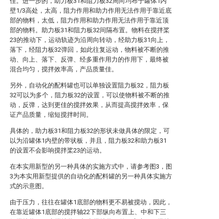
佳。进一步的，助力板31和阻力板32周向均布于罐体1内
壁1/3高处，太高，阻力作用和助力作用无法作用于靠近底
部的物料，太低，阻力作用和助力作用无法作用于靠近顶
部的物料。助力板31和阻力板32间隔布置。物料在搅拌桨
23的推动下，运动轨迹为沿周向转动，经助力板31向上，
落下，经阻力板32弹回，如此往复运动，物料被不断的推
动、向上、落下、反弹、经多重作用力的作用下，最终被
混合均匀，搅拌效率高，产品质量佳。
另外，自动化的配料罐也可以单独设置阻力板32，阻力板
32可以为多个，阻力板32的设置，可以使物料被不断的推
动，反弹，达到更佳的搅拌效果，从而提高搅拌效率，保
证产品质量，缩短搅拌时间。
具体的，助力板31和阻力板32的形状未做具体的限定，可
以为沿罐体1内壁的带状板，并且，阻力板32和助力板31
的设置不会影响搅拌桨23的运动。
在本实用新型的另一种具体的实施方式中，请参考图3，图
3为本实用新型提供的自动化的配料罐的另一种具体实施方
式的示意图。
由于压力，往往在罐体1底部的物料更不易被搅动，因此，
在靠近罐体1底部的搅拌轴22下部纵向布置上、中和下三