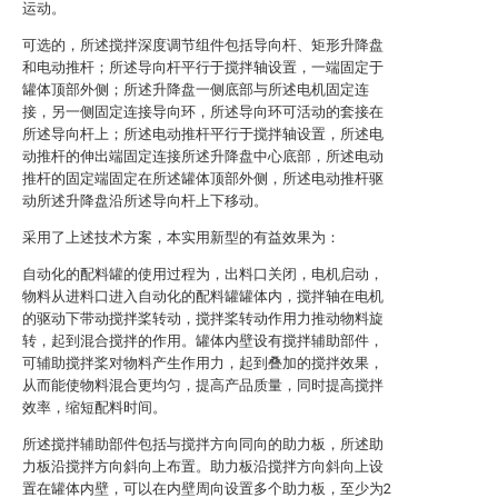
运动。
可选的，所述搅拌深度调节组件包括导向杆、矩形升降盘
和电动推杆；所述导向杆平行于搅拌轴设置，一端固定于
罐体顶部外侧；所述升降盘一侧底部与所述电机固定连
接，另一侧固定连接导向环，所述导向环可活动的套接在
所述导向杆上；所述电动推杆平行于搅拌轴设置，所述电
动推杆的伸出端固定连接所述升降盘中心底部，所述电动
推杆的固定端固定在所述罐体顶部外侧，所述电动推杆驱
动所述升降盘沿所述导向杆上下移动。
采用了上述技术方案，本实用新型的有益效果为：
自动化的配料罐的使用过程为，出料口关闭，电机启动，
物料从进料口进入自动化的配料罐罐体内，搅拌轴在电机
的驱动下带动搅拌桨转动，搅拌桨转动作用力推动物料旋
转，起到混合搅拌的作用。罐体内壁设有搅拌辅助部件，
可辅助搅拌桨对物料产生作用力，起到叠加的搅拌效果，
从而能使物料混合更均匀，提高产品质量，同时提高搅拌
效率，缩短配料时间。
所述搅拌辅助部件包括与搅拌方向同向的助力板，所述助
力板沿搅拌方向斜向上布置。助力板沿搅拌方向斜向上设
置在罐体内壁，可以在内壁周向设置多个助力板，至少为2