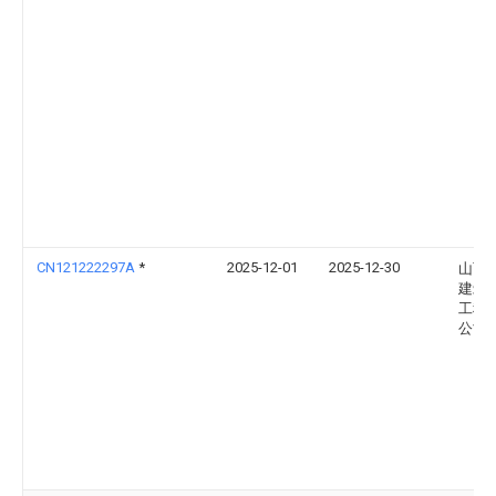
CN121222297A
*
2025-12-01
2025-12-30
山西
建筑
工程
公司