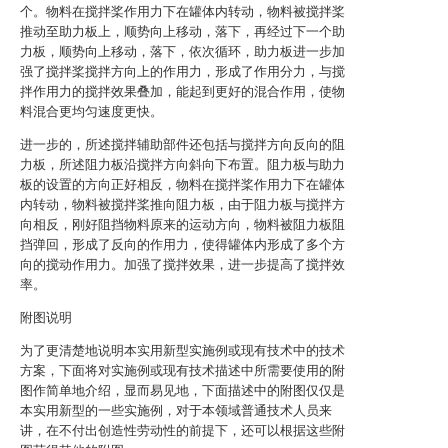
个。物料在搅拌桨作用力下在罐体内转动，物料被搅拌桨
推动至助力板上，顺势向上移动，落下，再经过下一个助
力板，顺势向上移动，落下，依次循环，助力板进一步加
强了搅拌桨搅拌方向上的作用力，形成了作用分力，与搅
拌作用力的搅拌效果叠加，能起到更好的混合作用，使物
料混合更均匀速度更快。
进一步的，所述搅拌辅助部件还包括与搅拌方向反向的阻
力板，所述阻力板沿搅拌方向斜向下布置。阻力板与助力
板的设置的方向正好相反，物料在搅拌桨作用力下在罐体
内转动，物料被搅拌桨推向阻力板，由于阻力板与搅拌方
向相反，刚好阻挡物料原来的运动方向，物料被阻力板阻
挡弹回，形成了反向的作用力，使得罐体内形成了多个方
向的搅动作用力。加强了搅拌效果，进一步提高了搅拌效
率。
附图说明
为了更清楚地说明本实用新型实施例或现有技术中的技术
方案，下面将对实施例或现有技术描述中所需要使用的附
图作简单地介绍，显而易见地，下面描述中的附图仅仅是
本实用新型的一些实施例，对于本领域普通技术人员来
讲，在不付出创造性劳动性的前提下，还可以根据这些附