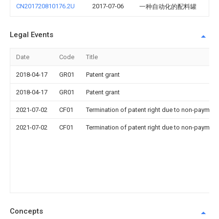
CN201720810176.2U
2017-07-06
一种自动化的配料罐
Legal Events
Date
Code
Title
2018-04-17
GR01
Patent grant
2018-04-17
GR01
Patent grant
2021-07-02
CF01
Termination of patent right due to non-payment
2021-07-02
CF01
Termination of patent right due to non-payment
Concepts