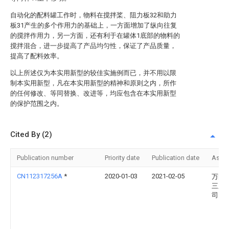
自动化的配料罐工作时，物料在搅拌桨、阻力板32和助力
板31产生的多个作用力的基础上，一方面增加了纵向往复
的搅拌作用力，另一方面，还有利于在罐体1底部的物料的
搅拌混合，进一步提高了产品均匀性，保证了产品质量，
提高了配料效率。
以上所述仅为本实用新型的较佳实施例而已，并不用以限
制本实用新型，凡在本实用新型的精神和原则之内，所作
的任何修改、等同替换、改进等，均应包含在本实用新型
的保护范围之内。
Cited By (2)
Publication number
Priority date
Publication date
Assi
CN112317256A
*
2020-01-03
2021-02-05
万向
三股
司