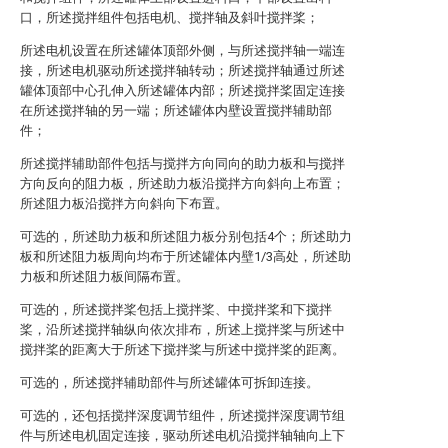
口，所述搅拌组件包括电机、搅拌轴及斜叶搅拌桨；
所述电机设置在所述罐体顶部外侧，与所述搅拌轴一端连
接，所述电机驱动所述搅拌轴转动；所述搅拌轴通过所述
罐体顶部中心孔伸入所述罐体内部；所述搅拌桨固定连接
在所述搅拌轴的另一端；所述罐体内壁设置搅拌辅助部
件；
所述搅拌辅助部件包括与搅拌方向同向的助力板和与搅拌
方向反向的阻力板，所述助力板沿搅拌方向斜向上布置；
所述阻力板沿搅拌方向斜向下布置。
可选的，所述助力板和所述阻力板分别包括4个；所述助力
板和所述阻力板周向均布于所述罐体内壁1/3高处，所述助
力板和所述阻力板间隔布置。
可选的，所述搅拌桨包括上搅拌桨、中搅拌桨和下搅拌
桨，沿所述搅拌轴纵向依次排布，所述上搅拌桨与所述中
搅拌桨的距离大于所述下搅拌桨与所述中搅拌桨的距离。
可选的，所述搅拌辅助部件与所述罐体可拆卸连接。
可选的，还包括搅拌深度调节组件，所述搅拌深度调节组
件与所述电机固定连接，驱动所述电机沿搅拌轴轴向上下