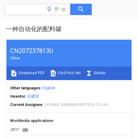
一种自动化的配料罐
CN207237813U
China
Download PDF
Find Prior Art
Similar
Other languages
English
Inventor
左建军
Current Assignee
HUNAN JIAXINBAI BIOTECH CO Ltd
Worldwide applications
2017
CN