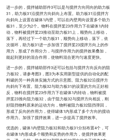
进一步的，搅拌辅助部件3可以是与搅拌方向同向的助力板
31，助力板31沿搅拌方向斜向上布置。助力板31沿搅拌方
向斜向上设置在罐体1内壁，可以在内壁周向设置多个助力
板31，至少为2个。物料在搅拌桨23作用力下在罐体1内转
动，物料被搅拌桨23推动至助力板31上，顺势向上移动，
落下，再经过下一个助力板31，顺势向上移动，落下，依
次循环，助力板31进一步加强了搅拌桨23搅拌方向上的作
用力，形成了作用分力，与搅拌作用力的搅拌效果叠加，
能起到更好的混合作用，使物料混合更均匀速度更快。
进一步的，搅拌辅助部件3还可以包括与搅拌方向反向的阻
力板32，请参考图3，图3为本实用新型提供的自动化的配
料罐的另一种具体实施方式的示意图。阻力板32沿搅拌方
向斜向下布置。阻力板32与助力板31的设置的方向正好相
反，物料在搅拌桨23作用力下在罐体1内转动，物料被搅
拌桨23推向阻力板32，由于阻力板32与搅拌方向相反，刚
好阻挡物料原来的运动方向，物料被阻力板32阻挡弹回，
形成了反向的作用力，使得罐体1内形成了多个方向的搅动
作用力。加强了搅拌效果，进一步提高了搅拌效率。
优选的，罐体1内壁阻力板32和助力板31分别布置4个，可
在罐体1内形成多个顺势和反势的作用力，使搅拌效果更