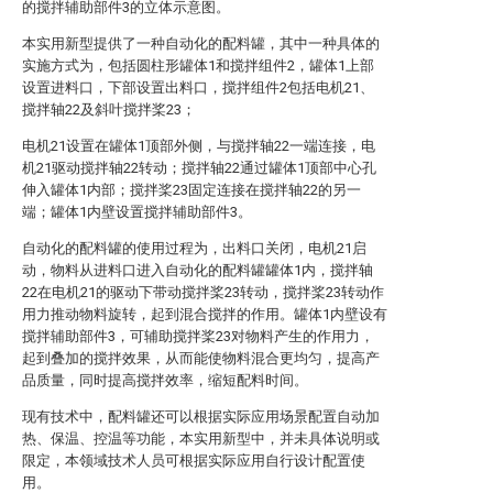
的搅拌辅助部件3的立体示意图。
本实用新型提供了一种自动化的配料罐，其中一种具体的
实施方式为，包括圆柱形罐体1和搅拌组件2，罐体1上部
设置进料口，下部设置出料口，搅拌组件2包括电机21、
搅拌轴22及斜叶搅拌桨23；
电机21设置在罐体1顶部外侧，与搅拌轴22一端连接，电
机21驱动搅拌轴22转动；搅拌轴22通过罐体1顶部中心孔
伸入罐体1内部；搅拌桨23固定连接在搅拌轴22的另一
端；罐体1内壁设置搅拌辅助部件3。
自动化的配料罐的使用过程为，出料口关闭，电机21启
动，物料从进料口进入自动化的配料罐罐体1内，搅拌轴
22在电机21的驱动下带动搅拌桨23转动，搅拌桨23转动作
用力推动物料旋转，起到混合搅拌的作用。罐体1内壁设有
搅拌辅助部件3，可辅助搅拌桨23对物料产生的作用力，
起到叠加的搅拌效果，从而能使物料混合更均匀，提高产
品质量，同时提高搅拌效率，缩短配料时间。
现有技术中，配料罐还可以根据实际应用场景配置自动加
热、保温、控温等功能，本实用新型中，并未具体说明或
限定，本领域技术人员可根据实际应用自行设计配置使
用。