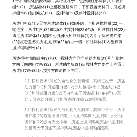
1.一种自动化的配料罐，其特征在于，包括圆柱形罐体(1)和搅拌
组件(2)，所述罐体(1)上部设置进料口，下部设置出料口，所述搅
拌组件(2)包括电机(21)、搅拌轴(22)及斜叶搅拌桨(23)；
所述电机(21)设置在所述罐体(1)顶部外侧，与所述搅拌轴(22)一
端连接，所述电机(21)驱动所述搅拌轴(22)转动；所述搅拌轴(22)
通过所述罐体(1)顶部中心孔伸入所述罐体(1)内部；所述搅拌桨
(23)固定连接在所述搅拌轴(22)的另一端；所述罐体(1)内壁设置
搅拌辅助部件(3)；
所述搅拌辅助部件(3)包括与搅拌方向同向的助力板(31)和与搅拌
方向反向的阻力板(32)，所述助力板(31)沿搅拌方向斜向上布置；
所述阻力板(32)沿搅拌方向斜向下布置。
2.如权利要求1所述的自动化的配料罐，其特征在于，所述
助力板(31)和所述阻力板(32)分别包括4个；所述助力板
(31)和所述阻力板(32)周向均布于所述罐体(1)内壁1/3高
处，所述助力板(31)和所述阻力板(32)间隔布置。
3.如权利要求1所述的自动化的配料罐，其特征在于，所述
搅拌桨(23)包括上搅拌桨、中搅拌桨和下搅拌桨，沿所述
搅拌轴(22)纵向依次排布，所述上搅拌桨与所述中搅拌桨
的距离大于所述下搅拌桨与所述中搅拌桨的距离。