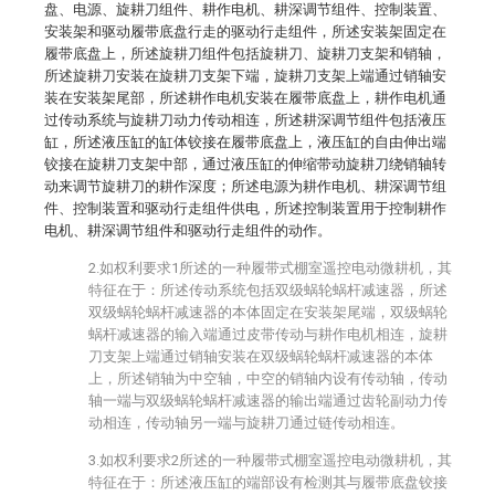
盘、电源、旋耕刀组件、耕作电机、耕深调节组件、控制装置、
安装架和驱动履带底盘行走的驱动行走组件，所述安装架固定在
履带底盘上，所述旋耕刀组件包括旋耕刀、旋耕刀支架和销轴，
所述旋耕刀安装在旋耕刀支架下端，旋耕刀支架上端通过销轴安
装在安装架尾部，所述耕作电机安装在履带底盘上，耕作电机通
过传动系统与旋耕刀动力传动相连，所述耕深调节组件包括液压
缸，所述液压缸的缸体铰接在履带底盘上，液压缸的自由伸出端
铰接在旋耕刀支架中部，通过液压缸的伸缩带动旋耕刀绕销轴转
动来调节旋耕刀的耕作深度；所述电源为耕作电机、耕深调节组
件、控制装置和驱动行走组件供电，所述控制装置用于控制耕作
电机、耕深调节组件和驱动行走组件的动作。
2.如权利要求1所述的一种履带式棚室遥控电动微耕机，其
特征在于：所述传动系统包括双级蜗轮蜗杆减速器，所述
双级蜗轮蜗杆减速器的本体固定在安装架尾端，双级蜗轮
蜗杆减速器的输入端通过皮带传动与耕作电机相连，旋耕
刀支架上端通过销轴安装在双级蜗轮蜗杆减速器的本体
上，所述销轴为中空轴，中空的销轴内设有传动轴，传动
轴一端与双级蜗轮蜗杆减速器的输出端通过齿轮副动力传
动相连，传动轴另一端与旋耕刀通过链传动相连。
3.如权利要求2所述的一种履带式棚室遥控电动微耕机，其
特征在于：所述液压缸的端部设有检测其与履带底盘铰接