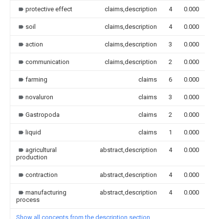
protective effect
claims,description
4
0.000
soil
claims,description
4
0.000
action
claims,description
3
0.000
communication
claims,description
2
0.000
farming
claims
6
0.000
novaluron
claims
3
0.000
Gastropoda
claims
2
0.000
liquid
claims
1
0.000
agricultural
abstract,description
4
0.000
production
contraction
abstract,description
4
0.000
manufacturing
abstract,description
4
0.000
process
Show all concepts from the description section