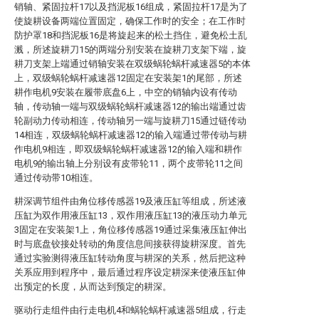
销轴、紧固拉杆17以及挡泥板16组成，紧固拉杆17是为了
使旋耕设备两端位置固定，确保工作时的安全；在工作时
防护罩18和挡泥板16是将旋起来的松土挡住，避免松土乱
溅，所述旋耕刀15的两端分别安装在旋耕刀支架下端，旋
耕刀支架上端通过销轴安装在双级蜗轮蜗杆减速器5的本体
上，双级蜗轮蜗杆减速器12固定在安装架1的尾部，所述
耕作电机9安装在履带底盘6上，中空的销轴内设有传动
轴，传动轴一端与双级蜗轮蜗杆减速器12的输出端通过齿
轮副动力传动相连，传动轴另一端与旋耕刀15通过链传动
14相连，双级蜗轮蜗杆减速器12的输入端通过带传动与耕
作电机9相连，即双级蜗轮蜗杆减速器12的输入端和耕作
电机9的输出轴上分别设有皮带轮11，两个皮带轮11之间
通过传动带10相连。
耕深调节组件由角位移传感器19及液压缸等组成，所述液
压缸为双作用液压缸13，双作用液压缸13的液压动力单元
3固定在安装架1上，角位移传感器19通过采集液压缸伸出
时与底盘铰接处转动的角度信息间接获得旋耕深度。首先
通过实验测得液压缸转动角度与耕深的关系，然后把这种
关系应用到程序中，最后通过程序设定耕深来使液压缸伸
出预定的长度，从而达到预定的耕深。
驱动行走组件由行走电机4和蜗轮蜗杆减速器5组成，行走