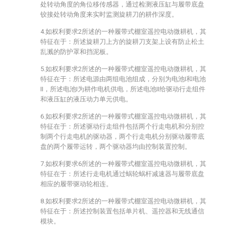
处转动角度的角位移传感器，通过检测液压缸与履带底盘
铰接处转动角度来实时监测旋耕刀的耕作深度。
4.如权利要求2所述的一种履带式棚室遥控电动微耕机，其
特征在于：所述旋耕刀上方的旋耕刀支架上设有防止松土
乱溅的防护罩和挡泥板。
5.如权利要求2所述的一种履带式棚室遥控电动微耕机，其
特征在于：所述电源由两组电池组成，分别为电池I和电池
II，所述电池I为耕作电机供电，所述电池II给驱动行走组件
和液压缸的液压动力单元供电。
6.如权利要求2所述的一种履带式棚室遥控电动微耕机，其
特征在于：所述驱动行走组件包括两个行走电机和分别控
制两个行走电机的驱动器，两个行走电机分别驱动履带底
盘的两个履带运转，两个驱动器均由控制装置控制。
7.如权利要求6所述的一种履带式棚室遥控电动微耕机，其
特征在于：所述行走电机通过蜗轮蜗杆减速器与履带底盘
相应的履带驱动轮相连。
8.如权利要求2所述的一种履带式棚室遥控电动微耕机，其
特征在于：所述控制装置包括单片机、遥控器和无线通信
模块。