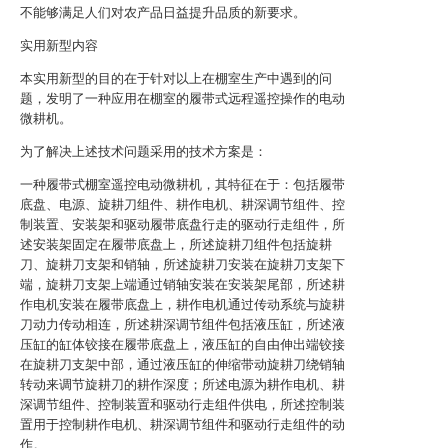
不能够满足人们对农产品日益提升品质的新要求。
实用新型内容
本实用新型的目的在于针对以上在棚室生产中遇到的问
题，发明了一种应用在棚室的履带式远程遥控操作的电动
微耕机。
为了解决上述技术问题采用的技术方案是：
一种履带式棚室遥控电动微耕机，其特征在于：包括履带
底盘、电源、旋耕刀组件、耕作电机、耕深调节组件、控
制装置、安装架和驱动履带底盘行走的驱动行走组件，所
述安装架固定在履带底盘上，所述旋耕刀组件包括旋耕
刀、旋耕刀支架和销轴，所述旋耕刀安装在旋耕刀支架下
端，旋耕刀支架上端通过销轴安装在安装架尾部，所述耕
作电机安装在履带底盘上，耕作电机通过传动系统与旋耕
刀动力传动相连，所述耕深调节组件包括液压缸，所述液
压缸的缸体铰接在履带底盘上，液压缸的自由伸出端铰接
在旋耕刀支架中部，通过液压缸的伸缩带动旋耕刀绕销轴
转动来调节旋耕刀的耕作深度；所述电源为耕作电机、耕
深调节组件、控制装置和驱动行走组件供电，所述控制装
置用于控制耕作电机、耕深调节组件和驱动行走组件的动
作。