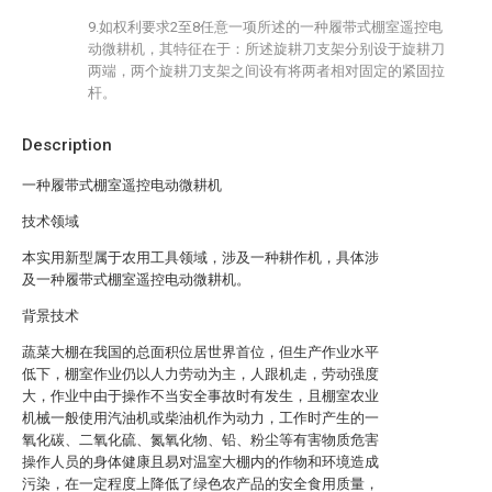
9.如权利要求2至8任意一项所述的一种履带式棚室遥控电
动微耕机，其特征在于：所述旋耕刀支架分别设于旋耕刀
两端，两个旋耕刀支架之间设有将两者相对固定的紧固拉
杆。
Description
一种履带式棚室遥控电动微耕机
技术领域
本实用新型属于农用工具领域，涉及一种耕作机，具体涉
及一种履带式棚室遥控电动微耕机。
背景技术
蔬菜大棚在我国的总面积位居世界首位，但生产作业水平
低下，棚室作业仍以人力劳动为主，人跟机走，劳动强度
大，作业中由于操作不当安全事故时有发生，且棚室农业
机械一般使用汽油机或柴油机作为动力，工作时产生的一
氧化碳、二氧化硫、氮氧化物、铅、粉尘等有害物质危害
操作人员的身体健康且易对温室大棚内的作物和环境造成
污染，在一定程度上降低了绿色农产品的安全食用质量，