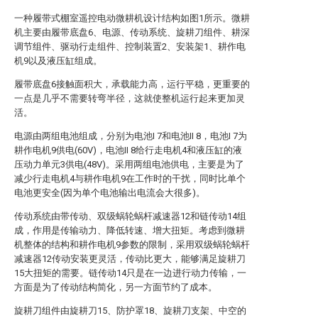
一种履带式棚室遥控电动微耕机设计结构如图1所示。微耕
机主要由履带底盘6、电源、传动系统、旋耕刀组件、耕深
调节组件、驱动行走组件、控制装置2、安装架1、耕作电
机9以及液压缸组成。
履带底盘6接触面积大，承载能力高，运行平稳，更重要的
一点是几乎不需要转弯半径，这就使整机运行起来更加灵
活。
电源由两组电池组成，分别为电池I 7和电池II 8，电池I 7为
耕作电机9供电(60V)，电池II 8给行走电机4和液压缸的液
压动力单元3供电(48V)。采用两组电池供电，主要是为了
减少行走电机4与耕作电机9在工作时的干扰，同时比单个
电池更安全(因为单个电池输出电流会大很多)。
传动系统由带传动、双级蜗轮蜗杆减速器12和链传动14组
成，作用是传输动力、降低转速、增大扭矩。考虑到微耕
机整体的结构和耕作电机9参数的限制，采用双级蜗轮蜗杆
减速器12传动安装更灵活，传动比更大，能够满足旋耕刀
15大扭矩的需要。链传动14只是在一边进行动力传输，一
方面是为了传动结构简化，另一方面节约了成本。
旋耕刀组件由旋耕刀15、防护罩18、旋耕刀支架、中空的