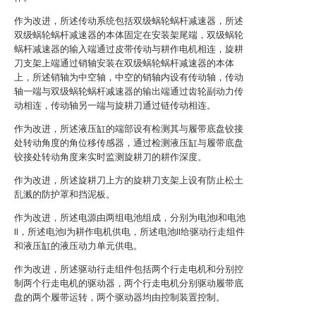
作为改进，所述传动系统包括双级蜗轮蜗杆减速器，所述
双级蜗轮蜗杆减速器的本体固定在安装架尾端，双级蜗轮
蜗杆减速器的输入端通过皮带传动与耕作电机相连，旋耕
刀支架上端通过销轴安装在双级蜗轮蜗杆减速器的本体
上，所述销轴为中空轴，中空的销轴内设有传动轴，传动
轴一端与双级蜗轮蜗杆减速器的输出端通过齿轮副动力传
动相连，传动轴另一端与旋耕刀通过链传动相连。
作为改进，所述液压缸的端部设有检测其与履带底盘铰接
处转动角度的角位移传感器，通过检测液压缸与履带底盘
铰接处转动角度来实时监测旋耕刀的耕作深度。
作为改进，所述旋耕刀上方的旋耕刀支架上设有防止松土
乱溅的防护罩和挡泥板。
作为改进，所述电源由两组电池组成，分别为电池I和电池
II，所述电池I为耕作电机供电，所述电池II给驱动行走组件
和液压缸的液压动力单元供电。
作为改进，所述驱动行走组件包括两个行走电机和分别控
制两个行走电机的驱动器，两个行走电机分别驱动履带底
盘的两个履带运转，两个驱动器均由控制装置控制。