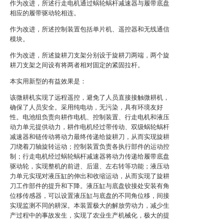
作为改进，所述行走电机通过蜗轮蜗杆减速器与履带底盘
相应的履带驱动轮相连。
作为改进，所述控制装置包括单片机、遥控器和无线通信
模块。
作为改进，所述旋耕刀支架分别设于旋耕刀两端，两个旋
耕刀支架之间设有将两者相对固定的紧固拉杆。
本实用新型的有益效果是：
该微耕机实现了远程遥控，避免了人员直接接触微耕机，
确保了人员安全。采用纯电动，无污染，具有环境友好
性。电池组负责向耕作电机、控制装置、行走电机和液压
动力单元提供动力，耕作电机经过带传动、双级蜗轮蜗杆
减速器和链传动将动力最终传递给旋耕刀，从而实现旋耕
刀绕着刀轴旋转运动；控制装置负责各执行部件的运动控
制；行走电机经过蜗轮蜗杆减速器将动力传递给履带底盘
驱动轮，实现整机的前进、后退、左右转等功能；液压动
力单元实现对液压缸的伸出和收缩运动，从而实现了旋耕
刀工作部件的提升和下降。液压缸与底盘铰接处安装有角
位移传感器，可以设置液压缸与底盘的不同角位移，间接
实现监测不同的耕深。本装置极大的解放劳动力，减少生
产过程中的事故发生，实现了农业生产机械化，极大的提