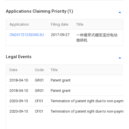
Applications Claiming Priority (1)
Application
Filing date
Title
CN201721252045.3U
2017-09-27
一种履带式棚室遥控电动
微耕机
Legal Events
Date
Code
Title
2018-04-10
GR01
Patent grant
2018-04-10
GR01
Patent grant
2020-09-15
CF01
Termination of patent right due to non-payment
2020-09-15
CF01
Termination of patent right due to non-payment