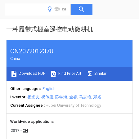
一种履带式棚室遥控电动微耕机
CN207201237U
China
Download PDF
Find Prior Art
Similar
Other languages
English
Inventor
杨光友
祝传蜜
陈学海
全睿
马志艳
郑拓
Current Assignee
Hubei University of Technology
Worldwide applications
2017
CN