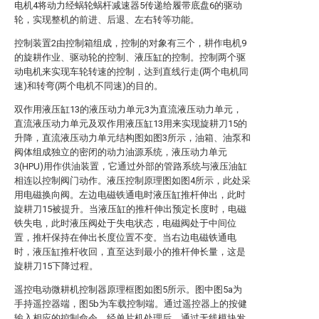
电机4将动力经蜗轮蜗杆减速器5传递给履带底盘6的驱动
轮，实现整机的前进、后退、左右转等功能。
控制装置2由控制箱组成，控制的对象有三个，耕作电机9
的旋耕作业、驱动轮的控制、液压缸的控制。控制两个驱
动电机来实现车轮转速的控制，达到直线行走(两个电机同
速)和转弯(两个电机不同速)的目的。
双作用液压缸13的液压动力单元3为直流液压动力单元，
直流液压动力单元及双作用液压缸13用来实现旋耕刀15的
升降，直流液压动力单元结构图如图3所示，油箱、油泵和
阀体组成独立的密闭的动力油源系统，液压动力单元
3(HPU)用作供油装置，它通过外部的管路系统与液压油缸
相连以控制阀门动作。液压控制原理图如图4所示，此处采
用电磁换向阀。左边电磁铁通电时液压缸推杆伸出，此时
旋耕刀15被提升。当液压缸的推杆伸出预定长度时，电磁
铁失电，此时液压阀处于失电状态，电磁阀处于中间位
置，推杆保持在伸出长度位置不变。当右边电磁铁通电
时，液压缸推杆收回，直至达到最小的推杆伸长量，这是
旋耕刀15下降过程。
遥控电动微耕机控制器原理框图如图5所示。图中图5a为
手持遥控器端，图5b为车载控制端。通过遥控器上的按健
输入相应的控制命令，经单片机处理后，通过无线模块发