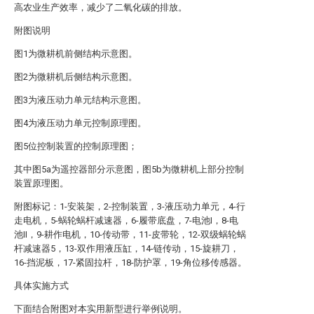
高农业生产效率，减少了二氧化碳的排放。
附图说明
图1为微耕机前侧结构示意图。
图2为微耕机后侧结构示意图。
图3为液压动力单元结构示意图。
图4为液压动力单元控制原理图。
图5位控制装置的控制原理图；
其中图5a为遥控器部分示意图，图5b为微耕机上部分控制
装置原理图。
附图标记：1-安装架，2-控制装置，3-液压动力单元，4-行
走电机，5-蜗轮蜗杆减速器，6-履带底盘，7-电池I，8-电
池II，9-耕作电机，10-传动带，11-皮带轮，12-双级蜗轮蜗
杆减速器5，13-双作用液压缸，14-链传动，15-旋耕刀，
16-挡泥板，17-紧固拉杆，18-防护罩，19-角位移传感器。
具体实施方式
下面结合附图对本实用新型进行举例说明。