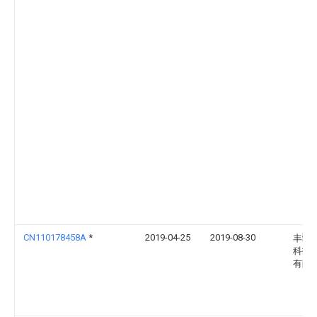
CN110178458A
*
2019-04-25
2019-08-30
丰疆
科技
有限