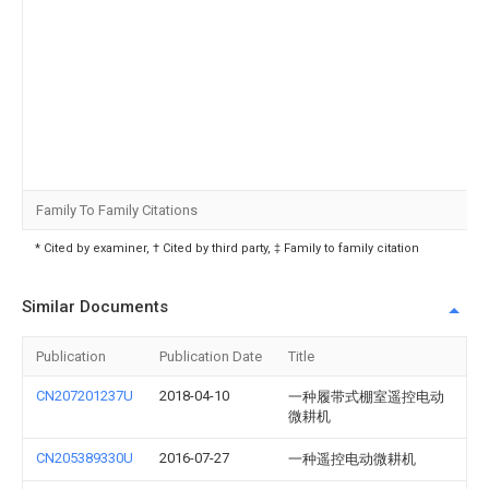
Family To Family Citations
* Cited by examiner, † Cited by third party, ‡ Family to family citation
Similar Documents
Publication
Publication Date
Title
CN207201237U
2018-04-10
一种履带式棚室遥控电动
微耕机
CN205389330U
2016-07-27
一种遥控电动微耕机