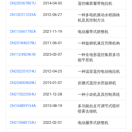
CN203567837U
2014-04-30
遥控橡胶履带拖拉机
CN102511233A
2012-06-27
一种多电机驱动水稻插秧
机及其控制方法
CN113661792A
2021-11-19
电动履带式耕整机
CN201846578U
2011-06-01
一种旋耕机液压升降机构
CN112492961B
2025-03-07
一种全地形遥控集群多功
能平茬机
CN202201074U
2012-04-25
一种温室遥控电动拖拉机
CN204069638U
2015-01-07
折腰式遥控水田旋耕机
CN215322034U
2021-12-28
一种小农机及其控制系统
CN104839134A
2015-08-19
多功能自走可调节式喷杆
喷雾去雄机
CN215683154U
2022-02-01
电动履带式耕整机