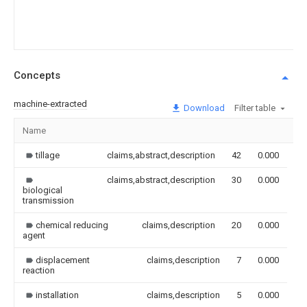
Concepts
machine-extracted
Download
Filter table
Name
Im
tillage
claims,abstract,description
42
0.000
claims,abstract,description
30
0.000
biological
transmission
chemical reducing
claims,description
20
0.000
agent
displacement
claims,description
7
0.000
reaction
installation
claims,description
5
0.000