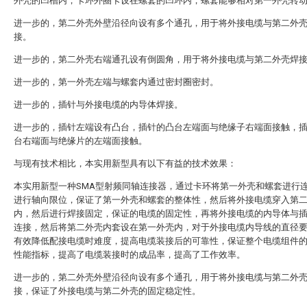
外壳的凹槽内，卡环外圈卡设在螺套的凹环内，螺套能够相对第一外壳转
进一步的，第二外壳外壁沿径向设有多个通孔，用于将外接电缆与第二外
接。
进一步的，第二外壳右端通孔设有倒圆角，用于将外接电缆与第二外壳焊
进一步的，第一外壳左端与螺套内通过密封圈密封。
进一步的，插针与外接电缆的内导体焊接。
进一步的，插针左端设有凸台，插针的凸台左端面与绝缘子右端面接触，
台右端面与绝缘片的左端面接触。
与现有技术相比，本实用新型具有以下有益的技术效果：
本实用新型一种SMA型射频同轴连接器，通过卡环将第一外壳和螺套进行
进行轴向限位，保证了第一外壳和螺套的整体性，然后将外接电缆穿入第
内，然后进行焊接固定，保证的电缆的固定性，再将外接电缆的内导体与
连接，然后将第二外壳内套设在第一外壳内，对于外接电缆内导线的直径
有效降低配接电缆时难度，提高电缆装接后的可靠性，保证整个电缆组件
性能指标，提高了电缆装接时的成品率，提高了工作效率。
进一步的，第二外壳外壁沿径向设有多个通孔，用于将外接电缆与第二外
接，保证了外接电缆与第二外壳的固定稳定性。