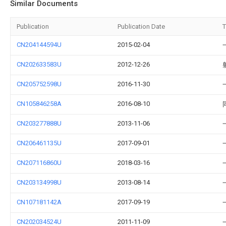
Similar Documents
Publication
Publication Date
T
CN204144594U
2015-02-04
CN202633583U
2012-12-26
CN205752598U
2016-11-30
CN105846258A
2016-08-10
CN203277888U
2013-11-06
CN206461135U
2017-09-01
CN207116860U
2018-03-16
CN203134998U
2013-08-14
CN107181142A
2017-09-19
CN202034524U
2011-11-09