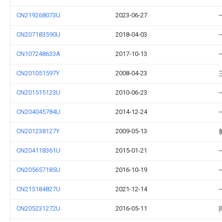
CN219268073U
2023-06-27
CN207183590U
2018-04-03
CN107248633A
2017-10-13
CN201051597Y
2008-04-23
CN201515123U
2010-06-23
CN204045784U
2014-12-24
CN201238127Y
2009-05-13
CN204118361U
2015-01-21
CN205657185U
2016-10-19
CN215184827U
2021-12-14
CN205231272U
2016-05-11