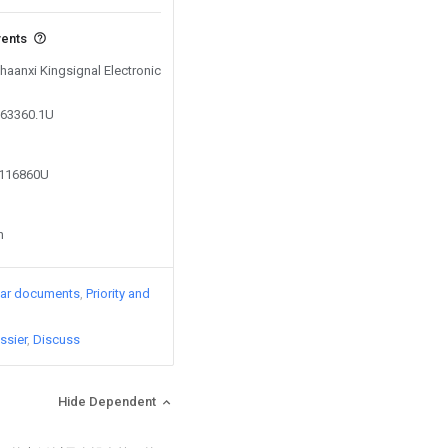
vents
Shaanxi Kingsignal Electronic
563360.1U
7116860U
n
lar documents
Priority and
ssier
Discuss
Hide Dependent