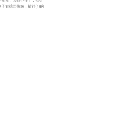
轴连接器，其特征在于，插针
缘子右端面接触，插针(1)的