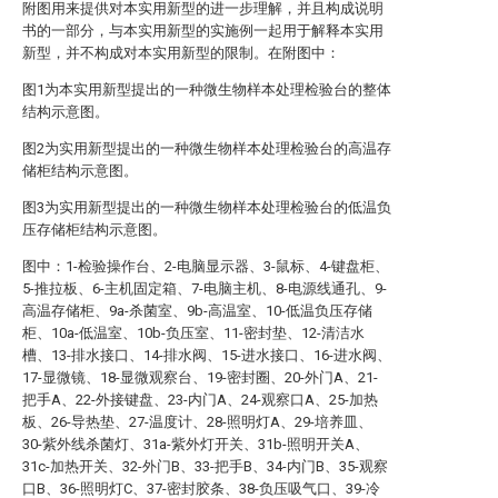
附图用来提供对本实用新型的进一步理解，并且构成说明
书的一部分，与本实用新型的实施例一起用于解释本实用
新型，并不构成对本实用新型的限制。在附图中：
图1为本实用新型提出的一种微生物样本处理检验台的整体
结构示意图。
图2为实用新型提出的一种微生物样本处理检验台的高温存
储柜结构示意图。
图3为实用新型提出的一种微生物样本处理检验台的低温负
压存储柜结构示意图。
图中：1-检验操作台、2-电脑显示器、3-鼠标、4-键盘柜、
5-推拉板、6-主机固定箱、7-电脑主机、8-电源线通孔、9-
高温存储柜、9a-杀菌室、9b-高温室、10-低温负压存储
柜、10a-低温室、10b-负压室、11-密封垫、12-清洁水
槽、13-排水接口、14-排水阀、15-进水接口、16-进水阀、
17-显微镜、18-显微观察台、19-密封圈、20-外门A、21-
把手A、22-外接键盘、23-内门A、24-观察口A、25-加热
板、26-导热垫、27-温度计、28-照明灯A、29-培养皿、
30-紫外线杀菌灯、31a-紫外灯开关、31b-照明开关A、
31c-加热开关、32-外门B、33-把手B、34-内门B、35-观察
口B、36-照明灯C、37-密封胶条、38-负压吸气口、39-冷