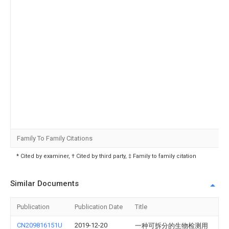
Family To Family Citations
* Cited by examiner, † Cited by third party, ‡ Family to family citation
Similar Documents
Publication
Publication Date
Title
CN209816151U
2019-12-20
一种可拆分的生物检测用