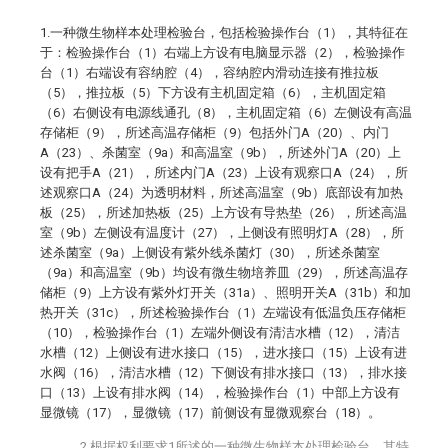
1.一种微生物样本处理检验台，包括检验操作台（1），其特征在
于：检验操作台（1）右端上方设有电脑显示器（2），检验操作
台（1）右端设有容纳腔（4），容纳腔内滑动连接有推拉板
（5），推拉板（5）下方设有主机固定箱（6），主机固定箱
（6）右侧设有电源线通孔（8），主机固定箱（6）左侧设有高温
存储柜（9），所述高温存储柜（9）包括外门A（20）、内门
A（23）、杀菌室（9a）和高温室（9b），所述外门A（20）上
设有把手A（21），所述内门A（23）上设有观察口A（24），所
述观察口A（24）为透明材料，所述高温室（9b）底部设有加热
板（25），所述加热板（25）上方设有导热垫（26），所述高温
室（9b）左侧设有温度计（27），上侧设有照明灯A（28），所
述杀菌室（9a）上侧设有紫外线杀菌灯（30），所述杀菌室
（9a）和高温室（9b）均设有微生物培养皿（29），所述高温存
储柜（9）上方设有紫外灯开关（31a）、照明开关A（31b）和加
热开关（31c），所述检验操作台（1）左端设有低温负压存储柜
（10），检验操作台（1）左端外侧设有清洁水槽（12），清洁
水槽（12）上侧设有进水接口（15），进水接口（15）上设有进
水阀（16），清洁水槽（12）下侧设有排水接口（13），排水接
口（13）上设有排水阀（14），检验操作台（1）中部上方设有
显微镜（17），显微镜（17）前侧设有显微观察台（18）。
2.根据权利要求1所述的一种微生物样本处理检验台，其特