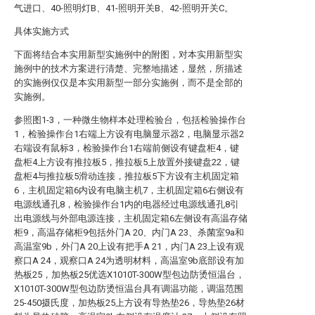
气进口、40-照明灯B、41-照明开关B、42-照明开关C。
具体实施方式
下面将结合本实用新型实施例中的附图，对本实用新型实
施例中的技术方案进行清楚、完整地描述，显然，所描述
的实施例仅仅是本实用新型一部分实施例，而不是全部的
实施例。
参照图1-3，一种微生物样本处理检验台，包括检验操作台
1，检验操作台1右端上方设有电脑显示器2，电脑显示器2
右端设有鼠标3，检验操作台1右端前侧设有键盘柜4，键
盘柜4上方设有推拉板5，推拉板5上放置外接键盘22，键
盘柜4与推拉板5滑动连接，推拉板5下方设有主机固定箱
6，主机固定箱6内设有电脑主机7，主机固定箱6右侧设有
电源线通孔8，检验操作台1内的电器经过电源线通孔8引
出电源线与外部电源连接，主机固定箱6左侧设有高温存储
柜9，高温存储柜9包括外门A 20、内门A 23、杀菌室9a和
高温室9b，外门A 20上设有把手A 21，内门A 23上设有观
察口A 24，观察口A 24为透明材料，高温室9b底部设有加
热板25，加热板25优选X1010T-300W型包边防烫恒温台，
X1010T-300W型包边防烫恒温台具有调温功能，调温范围
25-450摄氏度，加热板25上方设有导热垫26，导热垫26材