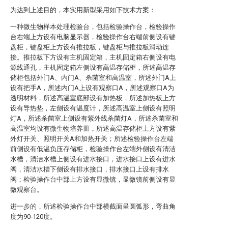
为达到上述目的，本实用新型采用如下技术方案：
一种微生物样本处理检验台，包括检验操作台，检验操作
台右端上方设有电脑显示器，检验操作台右端前侧设有键
盘柜，键盘柜上方设有推拉板，键盘柜与推拉板滑动连
接。推拉板下方设有主机固定箱，主机固定箱右侧设有电
源线通孔，主机固定箱左侧设有高温存储柜，所述高温存
储柜包括外门A、内门A、杀菌室和高温室，所述外门A上
设有把手A，所述内门A上设有观察口A，所述观察口A为
透明材料，所述高温室底部设有加热板，所述加热板上方
设有导热垫，左侧设有温度计，所述高温室上侧设有照明
灯A，所述杀菌室上侧设有紫外线杀菌灯A，所述杀菌室和
高温室均设有微生物培养皿，所述高温存储柜上方设有紫
外灯开关、照明开关A和加热开关；所述检验操作台左端
前侧设有低温负压存储柜，检验操作台左端外侧设有清洁
水槽，清洁水槽上侧设有进水接口，进水接口上设有进水
阀，清洁水槽下侧设有排水接口，排水接口上设有排水
阀；检验操作台中部上方设有显微镜，显微镜前侧设有显
微观察台。
进一步的，所述检验操作台中部横截面呈圆弧形，弯曲角
度为90-120度。