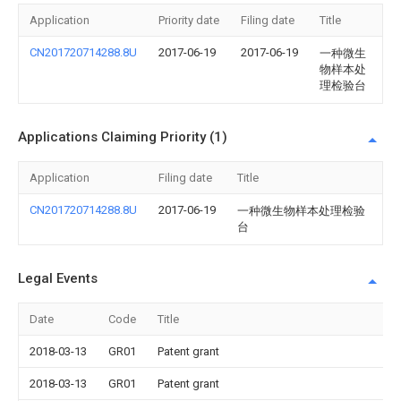
Application
Priority date
Filing date
Title
CN201720714288.8U
2017-06-19
2017-06-19
一种微生
物样本处
理检验台
Applications Claiming Priority (1)
Application
Filing date
Title
CN201720714288.8U
2017-06-19
一种微生物样本处理检验
台
Legal Events
Date
Code
Title
2018-03-13
GR01
Patent grant
2018-03-13
GR01
Patent grant