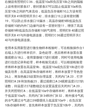
右侧设有照明灯C 36，低温室10a和负压室10b之间的隔板
上设有密封胶条37，密封胶条37可以阻止低温室10a和负
压室10b之间的气体流动，低温负压存储柜10上方设有照
明开关B 41和照明开关C 42，排水接口13上设有密封圈
19，可以防止排水接口13漏水；高温存储柜9和低温负压
存储柜10的内外门边缘均设有一层密封垫11，增强了高温
存储柜9和低温负压存储柜10的气密性，照明灯B 40通过照
明开关B 41与外接电源连接，照明灯C 36通过照明开关C
42与外接电源连接。
使用本实用新型进行微生物样本检验时，可在检验操作台1
右端上方进行样本切片、染色处理，然后将样本放置在显
微观察台18上，使用显微镜17进行观察，同时可使用电脑
进行信息记录和处理，样本检验完成后，可以根据检验需
求将样本放置在高温室9b、低温室10a或负压室10b进行存
储及培养；在高温室9b存储样本时，将样本放置于导热垫
26上，将加热板25设置到合理温度，关闭内门A 23，打开
照明灯A 28 和加热板25，通过观察口A 24观察温度计27的
读数，待温度计27读数稳定在设置温度后关闭外门A 20，
并关闭照明灯A；在低温室10a中存储样本时，将样本放置
于低温室10a内，关闭内门B 34和外门B 32，将外接冷气机
的冷气通过冷气进口39缓缓排入低温室10a中；在负压室
10b存储样本时，首先将样本放置于负压室10b中，关闭内