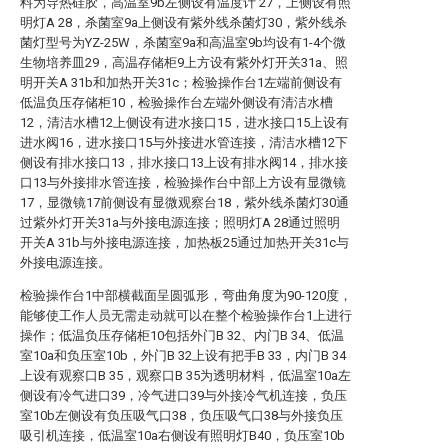
料为导热硅胶，高温室9b左侧设有温度计 27，上侧设有照
明灯A 28，杀菌室9a上侧设有紫外线杀菌灯30，紫外线杀
菌灯型号为YZ-25W，杀菌室9a和高温室9b均设有1-4个微
生物培养皿29，高温存储柜9上方设有紫外灯开关31a、照
明开关A 31b和加热开关31c；检验操作台1左端前侧设有
低温负压存储柜10，检验操作台左端外侧设有清洁水槽
12，清洁水槽12上侧设有进水接口15，进水接口15上设有
进水阀16，进水接口15与外接进水管连接，清洁水槽12下
侧设有排水接口13，排水接口13上设有排水阀14，排水接
口13与外接排水管连接，检验操作台中部上方设有显微镜
17，显微镜17前侧设有显微观察台18，紫外线杀菌灯30通
过紫外灯开关31a与外接电源连接；照明灯A 28通过照明
开关A 31b与外接电源连接，加热板25通过加热开关31c与
外接电源连接。
检验操作台1中部横截面呈圆弧形，弯曲角度为90-120度，
能够使工作人员无需走动就可以在整个检验操作台1上进行
操作；低温负压存储柜10包括外门B 32、内门B 34、低温
室10a和负压室10b，外门B 32上设有把手B 33，内门B 34
上设有观察口B 35，观察口B 35为透明材料，低温室10a左
侧设有冷气进口39，冷气进口39与外接冷气机连接，负压
室10b左侧设有负压吸气口38，负压吸气口38与外接负压
吸引机连接，低温室10a右侧设有照明灯B40，负压室10b