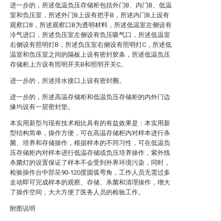
进一步的，所述低温负压存储柜包括外门B、内门B、低温
室和负压室，所述外门B上设有把手B，所述内门B上设有
观察口B，所述观察口B为透明材料，所述低温室左侧设有
冷气进口，所述负压室左侧设有负压吸气口，所述低温室
右侧设有照明灯B，所述负压室右侧设有照明灯C，所述低
温室和负压室之间的隔板上设有密封胶条，所述低温负压
存储柜上方设有照明开关B和照明开关C。
进一步的，所述排水接口上设有密封圈。
进一步的，所述高温存储柜和低温负压存储柜的内外门边
缘均设有一层密封垫。
本实用新型与现有技术相比具有的有益效果是：本实用新
型结构简单，操作方便，可在高温存储柜内对样本进行杀
菌、培养和存储操作，根据样本的不同习性，可在低温负
压存储柜内对样本进行低温存储或负压培养操作，紫外线
杀菌灯的设置保证了样本不会受到外界环境污染，同时，
检验操作台中部呈90-120度圆弧弯角，工作人员无需过多
走动即可完成样本的观察、存储、杀菌和清理操作，增大
了操作空间，大大方便了医务人员的检验工作。
附图说明