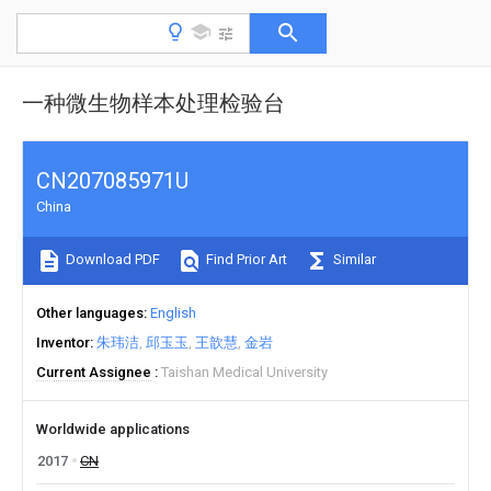
一种微生物样本处理检验台
CN207085971U
China
Download PDF
Find Prior Art
Similar
Other languages
English
Inventor
朱玮洁
邱玉玉
王歆慧
金岩
Current Assignee
Taishan Medical University
Worldwide applications
2017
CN