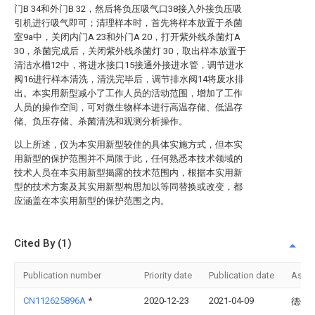
门B 34和外门B 32，然后将负压吸气口38接入外接负压吸
引机进行吸气即可；清理样本时，首先将样本放置于杀菌
室9a中，关闭内门A 23和外门A 20，打开紫外线杀菌灯A
30，杀菌完成后，关闭紫外线杀菌灯 30，取出样本放置于
清洁水槽12中，将进水接口15接通外接进水管，调节进水
阀16进行样本清洗，清洗完毕后，调节排水阀14将废水排
出。本实用新型减小了工作人员的活动范围，增加了工作
人员的操作空间，可对微生物样本进行高温存储、低温存
储、负压存储、杀菌清洗和观测分析操作。
以上所述，仅为本实用新型较佳的具体实施方式，但本实
用新型的保护范围并不局限于此，任何熟悉本技术领域的
技术人员在本实用新型揭露的技术范围内，根据本实用新
型的技术方案及其实用新型构思加以等同替换或改变，都
应涵盖在本实用新型的保护范围之内。
Cited By (1)
Publication number
Priority date
Publication date
Assi
CN112625896A
*
2020-12-23
2021-04-09
德州