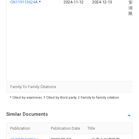
CN119113624A
*
2024-11-12
2024-12-13
安徽
润滑
限公
Family To Family Citations
* Cited by examiner, † Cited by third party, ‡ Family to family citation
Similar Documents
Publication
Publication Date
Title