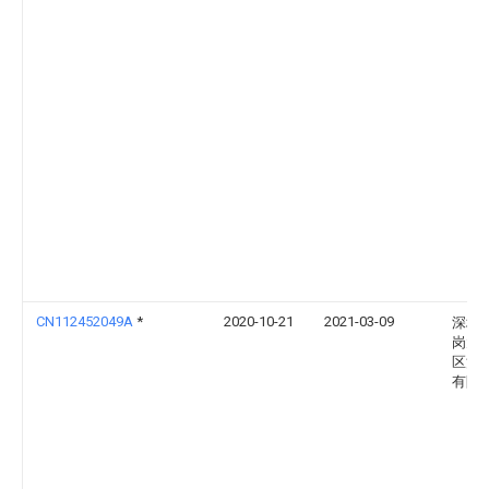
CN112452049A
*
2020-10-21
2021-03-09
深圳
岗大
区混
有限