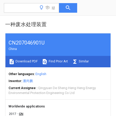
一种废水处理装置
CN207046901U
China
Download PDF
Find Prior Art
Similar
Other languages
English
Inventor
潘尚鹏
Current Assignee
Qingyuan De Sheng Heng Heng Energy
Environmental Protection Engineering Co Ltd
Worldwide applications
2017
CN