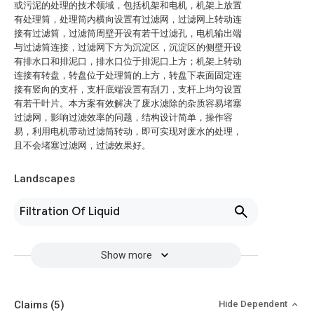
或污泥的处理的技术领域，包括机架和电机，机架上放置
有处理筒，处理筒内横向设置有过滤网，过滤网上转动连
接有过滤筒，过滤筒周壁开设有若干过滤孔，电机输出端
与过滤筒连接，过滤网下方为沉淀区，沉淀区的侧壁开设
有排水口和排泥口，排水口位于排泥口上方；机架上转动
连接有转盘，转盘位于处理筒的上方，转盘下表面固定连
接有竖向的支杆，支杆底端设置有刮刀，支杆上均匀设置
有若干叶片。本方案有效解决了废水滤除的杂质容易堵塞
过滤网，影响过滤效率的问题，结构设计简单，操作容
易，利用电机带动过滤筒转动，即可实现对废水的处理，
且不会堵塞过滤网，过滤效果好。
Landscapes
Filtration Of Liquid
Show more
Claims
(5)
Hide Dependent