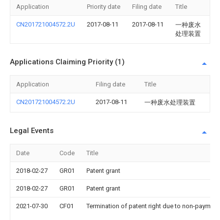
Application
Priority date
Filing date
Title
CN201721004572.2U
2017-08-11
2017-08-11
一种废水
处理装置
Applications Claiming Priority (1)
Application
Filing date
Title
CN201721004572.2U
2017-08-11
一种废水处理装置
Legal Events
Date
Code
Title
2018-02-27
GR01
Patent grant
2018-02-27
GR01
Patent grant
2021-07-30
CF01
Termination of patent right due to non-payment