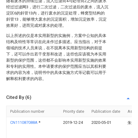
随着废水的持续过滤，流入过滤筒4与处理筒2之间的废水
经过过滤网3，进行二次过滤，二次过滤后的废水，流入沉
淀区6的斜管13内，进行废水的沉淀处理，蜂窝型结构的
斜管13，能够增大废水的沉淀面积，增加沉淀效率，沉淀
效果好，进而完成对废水的处理。
以上所述的仅是本实用新型的实施例，方案中公知的具体
结构及特性等常识在此未作过多描述。应当指出，对于本
领域的技术人员来说，在不脱离本实用新型结构的前提
下，还可以作出若干变形和改进，这些也应该视为本实用
新型的保护范围，这些都不会影响本实用新型实施的效果
和专利的实用性。本申请要求的保护范围应当以其权利要
求的内容为准，说明书中的具体实施方式等记载可以用于
解释权利要求的内容。
Cited By (6)
Publication number
Priority date
Publication date
Assi
CN111087088A
*
2019-12-24
2020-05-01
朱浩