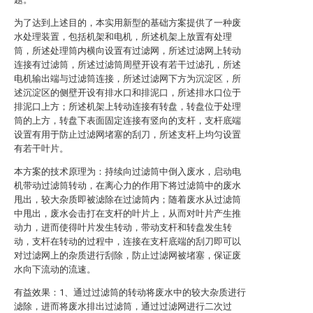
为了达到上述目的，本实用新型的基础方案提供了一种废
水处理装置，包括机架和电机，所述机架上放置有处理
筒，所述处理筒内横向设置有过滤网，所述过滤网上转动
连接有过滤筒，所述过滤筒周壁开设有若干过滤孔，所述
电机输出端与过滤筒连接，所述过滤网下方为沉淀区，所
述沉淀区的侧壁开设有排水口和排泥口，所述排水口位于
排泥口上方；所述机架上转动连接有转盘，转盘位于处理
筒的上方，转盘下表面固定连接有竖向的支杆，支杆底端
设置有用于防止过滤网堵塞的刮刀，所述支杆上均匀设置
有若干叶片。
本方案的技术原理为：持续向过滤筒中倒入废水，启动电
机带动过滤筒转动，在离心力的作用下将过滤筒中的废水
甩出，较大杂质即被滤除在过滤筒内；随着废水从过滤筒
中甩出，废水会击打在支杆的叶片上，从而对叶片产生推
动力，进而使得叶片发生转动，带动支杆和转盘发生转
动，支杆在转动的过程中，连接在支杆底端的刮刀即可以
对过滤网上的杂质进行刮除，防止过滤网被堵塞，保证废
水向下流动的流速。
有益效果：1、通过过滤筒的转动将废水中的较大杂质进行
滤除，进而将废水排出过滤筒，通过过滤网进行二次过