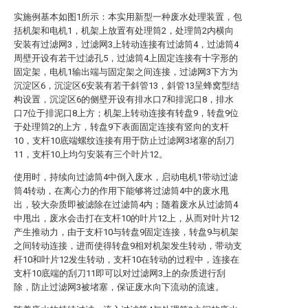
实施例基本如图1所示：本实用新型一种废水处理装置，包
括机架和电机1，机架上放置有处理筒2，处理筒2内横向
安装有过滤网3，过滤网3上转动连接有过滤筒4，过滤筒4
周壁开设有若干过滤孔5，过滤筒4上固定连接有十字形的
固定架，电机1输出端与固定架之间连接，过滤网3下方为
沉淀区6，沉淀区6安装有若干斜管13，斜管13呈蜂窝型结
构设置，沉淀区6的侧壁开设有排水口7和排泥口8，排水
口7位于排泥口8上方；机架上转动连接有转盘9，转盘9位
于处理筒2的上方，转盘9下表面固定连接有竖向的支杆
10，支杆10底端螺纹连接有用于防止过滤网3堵塞的刮刀
11，支杆10上均匀安装有三个叶片12。
使用时，持续向过滤筒4中倒入废水，启动电机1带动过滤
筒4转动，在离心力的作用下能够将过滤筒4中的废水甩
出，较大杂质即被滤除在过滤筒4内；随着废水从过滤筒4
中甩出，废水会击打在支杆10的叶片12上，从而对叶片12
产生推动力，由于支杆10与转盘9固定连接，转盘9与机架
之间转动连接，进而使得转盘9相对机架发生转动，带动支
杆10和叶片12发生转动，支杆10在转动的过程中，连接在
支杆10底端的刮刀11即可以对过滤网3上的杂质进行刮
除，防止过滤网3被堵塞，保证废水向下流动的流速。