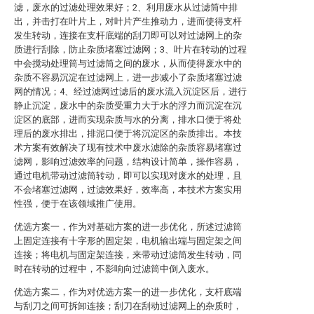
滤，废水的过滤处理效果好；2、利用废水从过滤筒中排
出，并击打在叶片上，对叶片产生推动力，进而使得支杆
发生转动，连接在支杆底端的刮刀即可以对过滤网上的杂
质进行刮除，防止杂质堵塞过滤网；3、叶片在转动的过程
中会搅动处理筒与过滤筒之间的废水，从而使得废水中的
杂质不容易沉淀在过滤网上，进一步减小了杂质堵塞过滤
网的情况；4、经过滤网过滤后的废水流入沉淀区后，进行
静止沉淀，废水中的杂质受重力大于水的浮力而沉淀在沉
淀区的底部，进而实现杂质与水的分离，排水口便于将处
理后的废水排出，排泥口便于将沉淀区的杂质排出。本技
术方案有效解决了现有技术中废水滤除的杂质容易堵塞过
滤网，影响过滤效率的问题，结构设计简单，操作容易，
通过电机带动过滤筒转动，即可以实现对废水的处理，且
不会堵塞过滤网，过滤效果好，效率高，本技术方案实用
性强，便于在该领域推广使用。
优选方案一，作为对基础方案的进一步优化，所述过滤筒
上固定连接有十字形的固定架，电机输出端与固定架之间
连接；将电机与固定架连接，来带动过滤筒发生转动，同
时在转动的过程中，不影响向过滤筒中倒入废水。
优选方案二，作为对优选方案一的进一步优化，支杆底端
与刮刀之间可拆卸连接；刮刀在刮动过滤网上的杂质时，