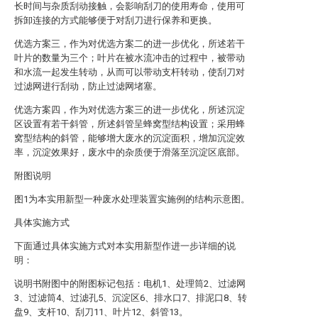
长时间与杂质刮动接触，会影响刮刀的使用寿命，使用可
拆卸连接的方式能够便于对刮刀进行保养和更换。
优选方案三，作为对优选方案二的进一步优化，所述若干
叶片的数量为三个；叶片在被水流冲击的过程中，被带动
和水流一起发生转动，从而可以带动支杆转动，使刮刀对
过滤网进行刮动，防止过滤网堵塞。
优选方案四，作为对优选方案三的进一步优化，所述沉淀
区设置有若干斜管，所述斜管呈蜂窝型结构设置；采用蜂
窝型结构的斜管，能够增大废水的沉淀面积，增加沉淀效
率，沉淀效果好，废水中的杂质便于滑落至沉淀区底部。
附图说明
图1为本实用新型一种废水处理装置实施例的结构示意图。
具体实施方式
下面通过具体实施方式对本实用新型作进一步详细的说
明：
说明书附图中的附图标记包括：电机1、处理筒2、过滤网
3、过滤筒4、过滤孔5、沉淀区6、排水口7、排泥口8、转
盘9、支杆10、刮刀11、叶片12、斜管13。