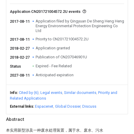
Application CN201721004572.2U events
Application filed by Qingyuan De Sheng Heng Heng
2017-08-11
Energy Environmental Protection Engineering Co
Ltd
Priority to CN201721004572.2U
2017-08-11
Application granted
2018-02-27
Publication of CN207046901U
2018-02-27
Expired - Fee Related
Status
Anticipated expiration
2027-08-11
Info
Cited by (6)
Legal events
Similar documents
Priority and
Related Applications
External links
Espacenet
Global Dossier
Discuss
Abstract
本实用新型涉及一种废水处理装置，属于水、废水、污水