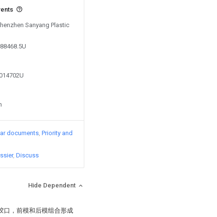
vents
 Shenzhen Sanyang Plastic
988468.5U
7014702U
n
lar documents
Priority and
ssier
Discuss
Hide Dependent
进胶口，前模和后模组合形成