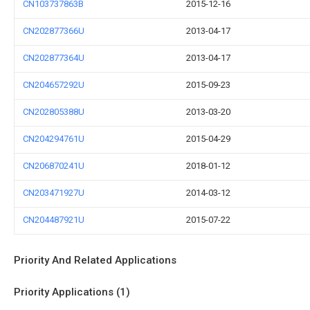
CN103737863B
2015-12-16
CN202877366U
2013-04-17
CN202877364U
2013-04-17
CN204657292U
2015-09-23
CN202805388U
2013-03-20
CN204294761U
2015-04-29
CN206870241U
2018-01-12
CN203471927U
2014-03-12
CN204487921U
2015-07-22
Priority And Related Applications
Priority Applications (1)