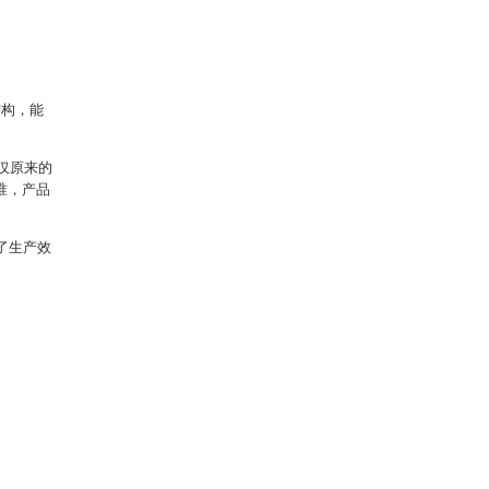
。
结构，能
仅原来的
准，产品
了生产效