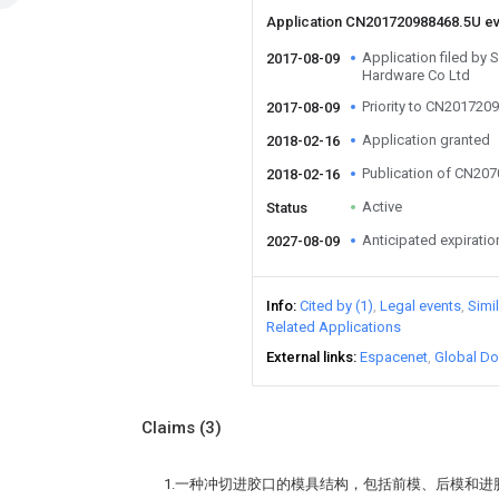
Application CN201720988468.5U e
Application filed by
2017-08-09
Hardware Co Ltd
Priority to CN201720
2017-08-09
Application granted
2018-02-16
Publication of CN20
2018-02-16
Active
Status
Anticipated expiratio
2027-08-09
Info
Cited by (1)
Legal events
Simi
Related Applications
External links
Espacenet
Global Do
Claims
(3)
1.一种冲切进胶口的模具结构，包括前模、后模和