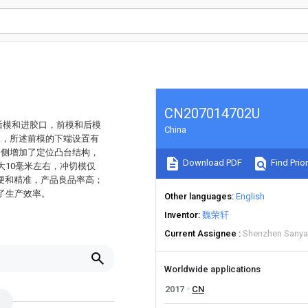
CN207014702U
后模和进胶口，前模和后模
China
塑，所述前模的下端设置有
内侧增加了定位凸台结构，
Download PDF
Find Prior
大10毫米左右，冲切模仅
便和精准，产品良品率高；
了生产效率。
Other languages
English
Inventor
魏荣轩
Current Assignee
Shenzhen Sanyan
Worldwide applications
2017
CN