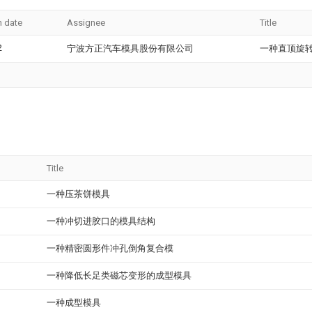
n date
Assignee
Title
2
宁波方正汽车模具股份有限公司
一种直顶旋
Title
一种压茶饼模具
一种冲切进胶口的模具结构
一种精密圆形件冲孔倒角复合模
一种降低长足类磁芯变形的成型模具
一种成型模具