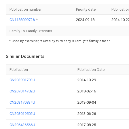
Publication number
Priority date
Publicatio
CN118809972A
*
2024-09-18
2024-10-2
Family To Family Citations
* Cited by examiner, † Cited by third party, ‡ Family to family citation
Similar Documents
Publication
Publication Date
CN203901793U
2014-10-29
CN207014702U
2018-02-16
CN203170834U
2013-09-04
CN203019502U
2013-06-26
CN206436566U
2017-08-25