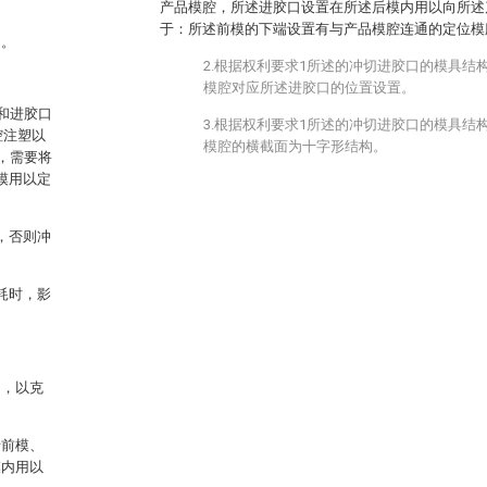
产品模腔，所述进胶口设置在所述后模内用以向所述
于：所述前模的下端设置有与产品模腔连通的定位模
构。
2.根据权利要求1所述的冲切进胶口的模具结
模腔对应所述进胶口的位置设置。
和进胶口
3.根据权利要求1所述的冲切进胶口的模具结
腔注塑以
模腔的横截面为十字形结构。
，需要将
模用以定
，否则冲
耗时，影
构，以克
括前模、
模内用以