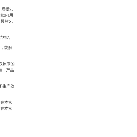
、后模2、
模2内用
模腔6，
结构7。
构，能解
仅原来的
准，产品
了生产效
凡在本实
含在本实