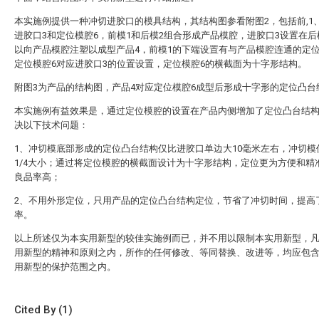
本实施例提供一种冲切进胶口的模具结构，其结构图参看附图2，包括前,1
进胶口3和定位模腔6，前模1和后模2组合形成产品模腔，进胶口3设置在后
以向产品模腔注塑以成型产品4，前模1的下端设置有与产品模腔连通的定位
定位模腔6对应进胶口3的位置设置，定位模腔6的横截面为十字形结构。
附图3为产品的结构图，产品4对应定位模腔6成型后形成十字形的定位凸台
本实施例有益效果是，通过定位模腔的设置在产品内侧增加了定位凸台结
决以下技术问题：
1、冲切模底部形成的定位凸台结构仅比进胶口单边大10毫米左右，冲切模
1/4大小；通过将定位模腔的横截面设计为十字形结构，定位更为方便和精
良品率高；
2、不用外形定位，只用产品的定位凸台结构定位，节省了冲切时间，提高
率。
以上所述仅为本实用新型的较佳实施例而已，并不用以限制本实用新型，
用新型的精神和原则之内，所作的任何修改、等同替换、改进等，均应包
用新型的保护范围之内。
Cited By (1)