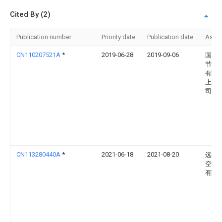
Cited By (2)
Publication number
Priority date
Publication date
Assi
CN110207521A
*
2019-06-28
2019-09-06
国电
节能
有限
上海
司
CN113280440A
*
2021-06-18
2021-08-20
远大
空气
有限