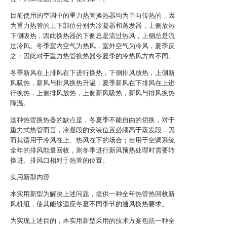
目前使用的空调中的重力热管换热器均为单向传热的，因
为重力热管的上下部位分别为冷凝器和蒸发器，上侧放热
下侧吸热，因此换热器的下侧总是流过热风，上侧总是流
过冷风。冬季室内空气为热风，室外空气为冷风，夏季反
之；因此对于重力热管换热器冬夏季的冷热风方向不同。
冬季新风在上排风在下进行换热，下侧排风放热，上侧新
风吸热，新风与排风换热升温；夏季新风在下排风在上进
行换热，上侧排风放热，上侧新风吸热，新风与排风换热
降温。
这种热管换热器的缺点是，冬夏季不能自由的切换，对于
重力式热管而言，冷凝段的安装位置必须高于蒸发段，因
而其适用于冷风在上、热风在下的场合；若用于空调系统
全年的排风能量回收，则冬季进行新风预热处理时需要转
换进、排风口相对于热管的位置。
实用新型内容
本实用新型为解决上述问题，提供一种全年热管热回收新
风机组，使其能够适应冬夏不同季节的通风换热要求。
为实现上述目的，本实用新型采用的技术方案包括一种全