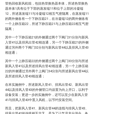
管热回收新风机组，包括热管换热器本体，所述热管换热
器本体1具有位于下部的蒸发端11和位于上部的冷凝端
12，所述蒸发端11与冷凝端12相互气密隔离，在蒸发端11
的两外侧各有一个下静压箱21，在冷凝端12的两外侧各有
一个上静压箱22，所述下静压箱21与上静压箱22相互气密
隔离；
其中一个下静压箱21的外侧通过两个下阀门31分别与新风
入管41以及排风出管42相连通，另一个下静压箱21的外侧
通过另外两个下阀门32分别与新风出管44以及排风入管43
相连通；
其中一个上静压箱22的外侧通过两个上阀门33分别与所述
新风入管41以及所述排风出管42相连通，另一个上静压箱
22的外侧通过另外两个上阀门34分别与所述新风出管44以
及所述排风入管43相连通；
在本实施例中，所述新风入管41、排风出管42、新风出管
44以及排风入管43的外侧管口均设置为向上开口，以利于
设备安装；更进一步的实施例中，还可以至少在新风入管
41与排风入管43中置入风机，以节约安装空间。
而且，把新风入管41、新风出管44的连线与排风入管43、
排风出管42的连线相互交叉，是为了让气流充分混合，各