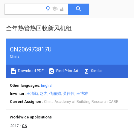
全年热管热回收新风机组
CN206973817U
China
Download PDF
Find Prior Art
Similar
Other languages
English
Inventor
王清勤
赵力
仇丽娉
吴伟伟
王博雅
Current Assignee
China Academy of Building Research CABR
Worldwide applications
2017
CN