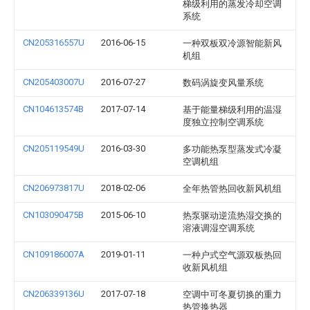
梯级利用的蒸发冷却空调
系统
CN205316557U
2016-06-15
一种双板双冷源智能新风
机组
CN205403007U
2016-07-27
数码涡旋变风量系统
CN104613574B
2017-07-14
基于能量梯级利用的温湿
度独立控制空调系统
CN205119549U
2016-03-30
多功能热泵型蒸发式冷凝
空调机组
CN206973817U
2018-02-06
全年热管热回收新风机组
CN103090475B
2015-06-10
热泵驱动逆流热湿交换的
溶液调湿空调系统
CN109186007A
2019-01-11
一种户式空气源双板热回
收新风机组
CN206339136U
2017-07-18
空调中可冬夏切换的重力
热管换热器