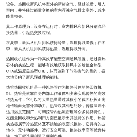
设备。热回收新风机将室外的新鲜空气，经过滤后，引入
室内，并将经过能量交换的室内浑浊空气排出室外，减少
能量损失。
其工作原理为：设备在运行时，室内排风和新风分别流经
换热器，引起热交换过程。
在夏季，新风从机组排风获得冷量，温度得以降低；在冬
季，新风从机组排风获得热量，温度得以升高。
热回收机组作为一种高效节能型空调通风装置，通过换热
芯体的换热过程，能够有效地获取排风中的焓值全热型
CHA或温度显热型CHB，从而达到了节能换气的目的，极
大地节约了新风预处理的能耗。
热管热回收机组是一种以热管作为换热芯体的热回收机
组。热管是依靠自身内部工作液体相变来实现传热的高效
传热元件，它可以将大量热量通过其很小的截面积长距离
地传输而无需外加动力。热管以其构思巧妙，传输温差小
适用温度范围广，可调控管内热流密度等众多优良特性，
在能量回收和余热利用方面已显示出其独特的作用。热管
换热器属于冷热流体互不接触的表面式换热，它具有的占
地小、无转动部件、运行安全可靠、换热效率高等优良特
性，为工程选用创造了便利条件。