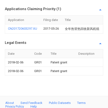
Applications Claiming Priority (1)
Application
Filing date
Title
CN201720603297.XU
2017-05-26
全年热管热回收新风机组
Legal Events
Date
Code
Title
Description
2018-02-06
GR01
Patent grant
2018-02-06
GR01
Patent grant
About
Send Feedback
Public Datasets
Terms
Privacy Policy
Help