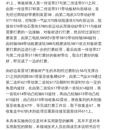
41上，将板材推入第一传送带27与第二传送带311之间，
由第一传送带27和第二传送带311带动板材向前移动，首
先经过两组砂带磨削装置58，由第二电机572带动砂带
5711转动，控制第一气缸575推动抵接块576向前运动，抵
接块576带动石墨块578向前运动从而推动砂带5711与板材
需要打磨的一边接触，对板材进行打磨，然后经过滚轮打
磨装置，由第三电机585经V形带5812带动转轴584旋转，
由转轴584带动粗磨滚轮588与精磨滚轮5811依次对板材需
要打磨的边进行进一步的打磨处理，最后由第一传送带27
与第二传送带311将打磨好的板材带出，取出打磨好的板
材，即完成了一边的打磨。
由砂边装置5打磨板材产生的木削经过磨削台56与支撑台
21之间的间隙561滑落至收集槽62中，由第二气缸619通过
第二连杆621带动第二齿轮617沿顺时针和逆时针在一定的
角度内旋转，在由第二齿轮617带动第一齿轮614旋转，第
一齿轮614带动凸轮轴613旋转，再由凸轮轴613带动凸轮
615旋转，由凸轮615带动收集62震动，将收集到的木削抛
落至收集盒67中，等完成打磨工作后，取下收集盒67，将
收集盒中67的木削处理后重新挂接至圆形挂环611上。
本具体实施例仅仅是对本实用新型的解释，其并不是对本
实用新型的限制，本领域技术人员在阅读完本说明书后可