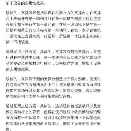
加了设备的实用性效果。
较佳的，支撑装置包括固设在机架上方的支撑台，在支撑
台上表面开有第一凹槽并且在第一凹槽的侧壁上转动连接
有多个相互平行的第一滚动轮，在第一滚动轮下侧的第一
凹槽的侧壁上转动连接有第一主动轮，在第一主动轮和第
一滚动轮上套设有第一传送带，所述第一传送带上端突出
第一凹槽设置。
通过采用上述方案，具体的，支撑装置包括支撑台，在使
用过程中通过主动轮、第一传送带和从动轮之间的联动带
动需要砂边的板材进行移动，设备操作方便，增加了设备
的实用性效果。
较佳的，在间隙下侧的支撑台侧壁上开有方形槽，连接组
件包括设置在方形槽底面上并且与方形槽沿竖直方向滑移
连接的震动杆以及套设在震动杆上的震动弹簧，震动弹簧
的两端分别与支撑台和收集槽固定连接。
通过采用上述方案，具体的，连接组件包括震动杆以及套
设在震动杆上的弹簧，使得在使用过程中收集槽能够沿竖
直方向有一个位移量，可以手动控制收集槽上下位移进而
控制木削从收集槽的斜下端排出，增加了设备的实用性效
果。