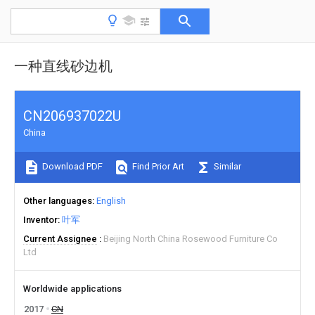
一种直线砂边机
CN206937022U
China
Download PDF
Find Prior Art
Similar
Other languages
English
Inventor
叶军
Current Assignee
Beijing North China Rosewood Furniture Co
Ltd
Worldwide applications
2017
CN