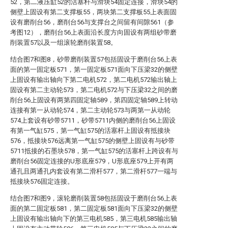
52，第二液压缸52的活塞杆与滑块54固定连接，滑块54的
侧壁上固设有第二支撑板55，两块第二支撑板55上表面固
设有磨削台56，磨削台56与支撑台之间留有间隙561（参
考图12），磨削台56上表面沿长度方向固设有两组砂带磨
削装置57以及一组滚轮磨削装置58。
结合图7和图8，砂带磨削装置57包括固设于磨削台56上表
面的第一固定板571，第一固定板571面向下压梁32的侧壁
上固设有输出轴向下第二电机572，第二电机572输出轴上
固设有第二主动轮573，第二电机572与下压梁32之间的磨
削台56上固设有两第四固定轴589，第四固定轴589上转动
连接有第一从动轮574，第二主动轮573与两第一从动轮
574上套设有砂带5711，砂带5711内侧的磨削台56上固设
有第一气缸575，第一气缸575的活塞杆上固设有抵接块
576，抵接块576远离第一气缸575的侧壁上固设有与砂带
5711抵接的石墨块578，第一气缸575的活塞杆上跨设有与
磨削台56固定连接的U形底座579，U形底座579上开有两
通孔且两通孔内套设有第二滑杆577，第二滑杆577一端与
抵接块576固定连接。
结合图7和图9，滚轮磨削装置58包括固设于磨削台56上表
面的第二固定板581，第二固定板581面向下压梁32的侧壁
上固设有输出轴向下的第三电机585，第三电机585输出轴