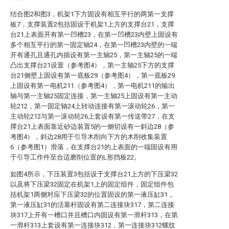
结合图2和图3，机架1下方固设有相互平行的两第一支撑
板7，支撑装置2包括固设于机架1上方的支撑台21，支撑
台21上表面开有第一凹槽23，在第一凹槽23内壁上固设有
多个相互平行的第一固定轴24，在第一凹槽23内壁的一端
开有通孔且通孔内插设有第一主轴25，第一主轴25的一端
凸出支撑台21设置（参考图4），第一主轴25下方的支撑
台21侧壁上固设有第一底板29（参考图4），第一底板29
上固设有第一电机211（参考图4），第一电机211的输出
轴与第一主轴25固定连接，第一主轴25上固设有第一主动
轮212，第一固定轴24上转动连接有第一滚动轮26，第一
主动轮212与第一滚动轮26上套设有第一传送带27，在支
撑台21上表面靠近砂边装置5的一侧切设有一斜边28（参
考图4），斜边28用于引导木削向下方的木削收集装置
6（参考图1）滑落，在支撑台21的上表面的一端固设有用
于引导工作件至合适磨削位置的L形挡板22。
如图4所示，下压装置3包括设于支撑台21上方的下压梁32
以及将下压梁32固定在机架1上的固定组件，固定组件包
括机架1两侧对应下压梁32的位置固设的第一液压缸31，
第一液压缸31的活塞杆固设有第二连接块317，第二连接
块317上开有一槽口并且槽口内固设有第一滑杆313，在第
一滑杆313上套设有第一连接块312，第一连接块312螺纹