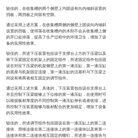
较佳的，在收集槽的两个侧壁上均固设有向内倾斜设置的
挡板，两挡板之间留有空隙。
通过采用上述方案，在收集槽两侧的侧壁上固设向内倾斜
设置的挡板，使得落在收集槽内的木削不会从收集槽上侧
的开口处掉落，提高了生产过程中的环境卫生，增加了设
备的实用性效果。
较佳的，所述下压装置包括设于支撑台上方的下压梁以及
将下压梁固定在机架上的固定组件，所述固定组件包括固
设在对应下压梁的机架侧壁上的第一液压缸，第一液压缸
的底座与机架固定连接，第一液压缸的活塞杆与下压梁之
间设有将两者相互固定的调节组件。
通过采用上述方案，具体的，下压装置包括设在支撑台上
并且控制下压梁能够上下位移的第一液压缸，在使用时可
以根据板材厚度的不同控制第一液压缸伸长或者收缩，进
而控制下压装置能够与板材配合的更加稳定，增加了设备
的实用性效果。
较佳的，所述调节组件包括固设在第一液压缸上的第二连
接块、滑移连接在第二连接块上的第一连接块以及将第一
连接块和第二连接块相互固定的螺钉，所述第一连接块与