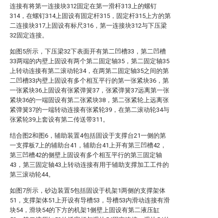
连接有将第一连接块312固定在第一滑杆313上的螺钉
314，在螺钉314上固设有固定杆315，固定杆315上方的第
二连接块317上固设有标尺316，第一连接块312与下压梁
32固定连接。
如图5所示，下压梁32下表面开有第二凹槽33，第二凹槽
33两端的内壁上固设有两个第二固定轴35，第二固定轴35
上转动连接有第二滚动轮34，在两第二固定轴35之间的第
二凹槽33内壁上固设有多个相互平行的第一张紧块36，第
一张紧块36上固设有张紧弹簧37，张紧弹簧37远离第一张
紧块36的一端固设有第二张紧块38，第二张紧轮上远离张
紧弹簧37的一端转动连接有张紧轮39，在第二滚动轮34与
张紧轮39上套设有第二传送带311。
结合图2和图6，辅助装置4包括固设于支撑台21一侧的第
一支撑板7上的辅助台41，辅助台41上开有第三凹槽42，
第三凹槽42的侧壁上固设有多个相互平行的第三固定轴
43，第三固定轴43上转动连接有用于辅助支撑加工工件的
第三滚动轮44。
如图7所示，砂边装置5包括固设于机架1两侧的支撑架体
51，支撑架体51上开设有导槽53，导槽53内滑动连接有滑
块54，滑块54的下方的机架1侧壁上固设有第二液压缸