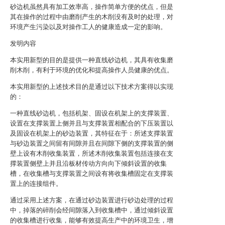
砂边机虽然具有加工效率高，操作简单方便的优点，但是
其在操作的过程中由磨削产生的木削没有及时的处理，对
环境产生污染以及对操作工人的健康造成一定的影响。
发明内容
本实用新型的目的是提供一种直线砂边机，其具有收集磨
削木削，有利于环境的优化和提高操作人员健康的优点。
本实用新型的上述技术目的是通过以下技术方案得以实现
的：
一种直线砂边机，包括机架、固设在机架上的支撑装置、
设置在支撑装置上侧并且与支撑装置相配合的下压装置以
及固设在机架上的砂边装置，其特征在于：所述支撑装置
与砂边装置之间留有间隙并且在间隙下侧的支撑装置的侧
壁上设有木削收集装置，所述木削收集装置包括连接在支
撑装置侧壁上并且沿板材传动方向向下倾斜设置的收集
槽，在收集槽与支撑装置之间设有将收集槽固定在支撑装
置上的连接组件。
通过采用上述方案，在通过砂边装置进行砂边处理的过程
中，掉落的碎削会经间隙落入到收集槽中，通过倾斜设置
的收集槽进行收集，能够有效提高生产中的环境卫生，增