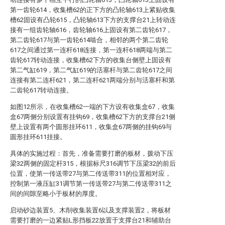
第一齿轮614，收集槽62的正下方的凸轮轴613上紧贴收集
槽62固设有凸轮615，凸轮轴613下方的支撑台21上转动连
接有一组齿轮轴616，齿轮轴616上固设有第二齿轮617，
第二齿轮617与第一齿轮614啮合，相邻的两个第二齿轮
617之间通过第一连杆618连接，第一连杆618两端与第二
齿轮617转动连接，收集槽62下方的收集台侧壁上固设有
第二气缸619，第二气缸619的活塞杆与第二齿轮617之间
连接有第二连杆621，第二连杆621两端分别与活塞杆和第
二齿轮617转动连接。
如图12所示，在收集槽62一端的下方设有收集盒67，收集
盒67两侧分别设置有挂钩69，收集槽62下方的支撑台21侧
壁上设置有两个圆形挂环611，收集盒67两侧的挂钩69与
圆形挂环611挂接。
具体的实施过程：首先，准备需要打磨的板材，拨动下压
梁32两侧的固定杆315，根据标尺316调节下压梁32的前后
位置，使第一传送带27与第二传送带311的位置相对应，
控制第一液压缸31调节第一传送带27与第二传送带311之
间的间隙至略小于板材的厚度。
启动砂边装置5、木削收集装置6以及支撑装置2，将板材
需要打磨的一边紧贴L形挡板22放置于支撑台21和辅助台