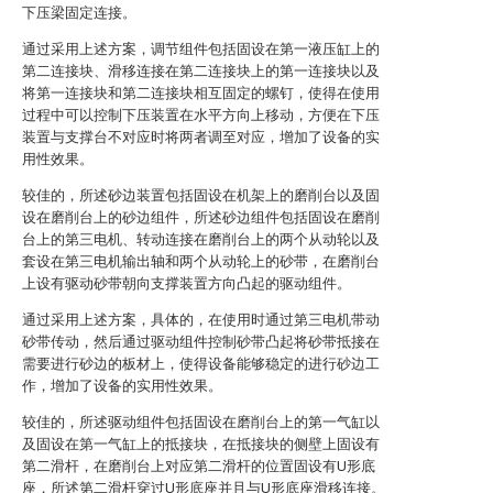
下压梁固定连接。
通过采用上述方案，调节组件包括固设在第一液压缸上的
第二连接块、滑移连接在第二连接块上的第一连接块以及
将第一连接块和第二连接块相互固定的螺钉，使得在使用
过程中可以控制下压装置在水平方向上移动，方便在下压
装置与支撑台不对应时将两者调至对应，增加了设备的实
用性效果。
较佳的，所述砂边装置包括固设在机架上的磨削台以及固
设在磨削台上的砂边组件，所述砂边组件包括固设在磨削
台上的第三电机、转动连接在磨削台上的两个从动轮以及
套设在第三电机输出轴和两个从动轮上的砂带，在磨削台
上设有驱动砂带朝向支撑装置方向凸起的驱动组件。
通过采用上述方案，具体的，在使用时通过第三电机带动
砂带传动，然后通过驱动组件控制砂带凸起将砂带抵接在
需要进行砂边的板材上，使得设备能够稳定的进行砂边工
作，增加了设备的实用性效果。
较佳的，所述驱动组件包括固设在磨削台上的第一气缸以
及固设在第一气缸上的抵接块，在抵接块的侧壁上固设有
第二滑杆，在磨削台上对应第二滑杆的位置固设有U形底
座，所述第二滑杆穿过U形底座并且与U形底座滑移连接。