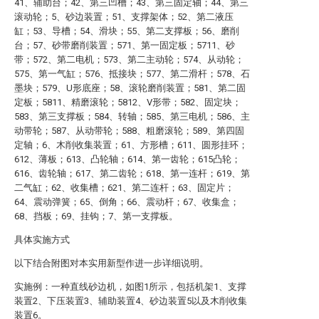
41、辅助台；42、第三凹槽；43、第三固定轴；44、第三
滚动轮；5、砂边装置；51、支撑架体；52、第二液压
缸；53、导槽；54、滑块；55、第二支撑板；56、磨削
台；57、砂带磨削装置；571、第一固定板；5711、砂
带；572、第二电机；573、第二主动轮；574、从动轮；
575、第一气缸；576、抵接块；577、第二滑杆；578、石
墨块；579、U形底座；58、滚轮磨削装置；581、第二固
定板；5811、精磨滚轮；5812、V形带；582、固定块；
583、第三支撑板；584、转轴；585、第三电机；586、主
动带轮；587、从动带轮；588、粗磨滚轮；589、第四固
定轴；6、木削收集装置；61、方形槽；611、圆形挂环；
612、薄板；613、凸轮轴；614、第一齿轮；615凸轮；
616、齿轮轴；617、第二齿轮；618、第一连杆；619、第
二气缸；62、收集槽；621、第二连杆；63、固定片；
64、震动弹簧；65、倒角；66、震动杆；67、收集盒；
68、挡板；69、挂钩；7、第一支撑板。
具体实施方式
以下结合附图对本实用新型作进一步详细说明。
实施例：一种直线砂边机，如图1所示，包括机架1、支撑
装置2、下压装置3、辅助装置4、砂边装置5以及木削收集
装置6。