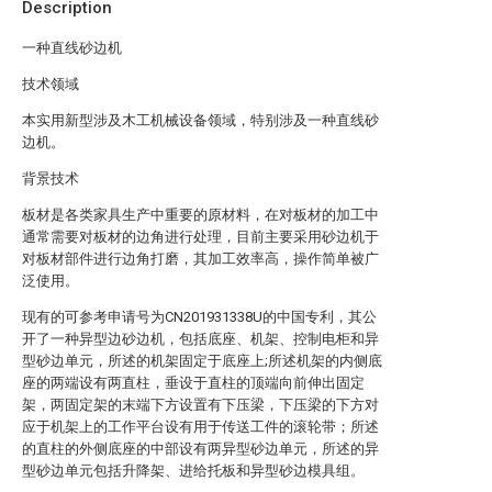
Description
一种直线砂边机
技术领域
本实用新型涉及木工机械设备领域，特别涉及一种直线砂
边机。
背景技术
板材是各类家具生产中重要的原材料，在对板材的加工中
通常需要对板材的边角进行处理，目前主要采用砂边机于
对板材部件进行边角打磨，其加工效率高，操作简单被广
泛使用。
现有的可参考申请号为CN201931338U的中国专利，其公
开了一种异型边砂边机，包括底座、机架、控制电柜和异
型砂边单元，所述的机架固定于底座上;所述机架的内侧底
座的两端设有两直柱，垂设于直柱的顶端向前伸出固定
架，两固定架的末端下方设置有下压梁，下压梁的下方对
应于机架上的工作平台设有用于传送工件的滚轮带；所述
的直柱的外侧底座的中部设有两异型砂边单元，所述的异
型砂边单元包括升降架、进给托板和异型砂边模具组。