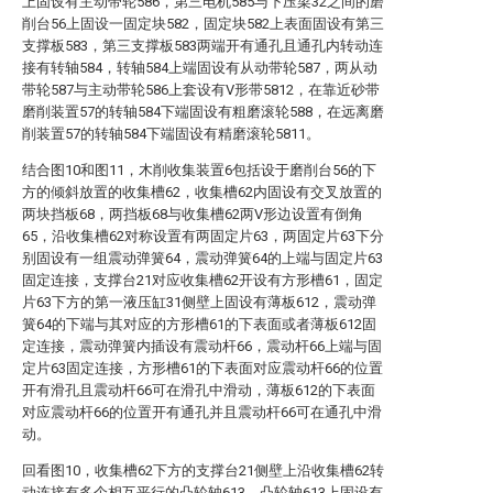
上固设有主动带轮586，第三电机585与下压梁32之间的磨
削台56上固设一固定块582，固定块582上表面固设有第三
支撑板583，第三支撑板583两端开有通孔且通孔内转动连
接有转轴584，转轴584上端固设有从动带轮587，两从动
带轮587与主动带轮586上套设有V形带5812，在靠近砂带
磨削装置57的转轴584下端固设有粗磨滚轮588，在远离磨
削装置57的转轴584下端固设有精磨滚轮5811。
结合图10和图11，木削收集装置6包括设于磨削台56的下
方的倾斜放置的收集槽62，收集槽62内固设有交叉放置的
两块挡板68，两挡板68与收集槽62两V形边设置有倒角
65，沿收集槽62对称设置有两固定片63，两固定片63下分
别固设有一组震动弹簧64，震动弹簧64的上端与固定片63
固定连接，支撑台21对应收集槽62开设有方形槽61，固定
片63下方的第一液压缸31侧壁上固设有薄板612，震动弹
簧64的下端与其对应的方形槽61的下表面或者薄板612固
定连接，震动弹簧内插设有震动杆66，震动杆66上端与固
定片63固定连接，方形槽61的下表面对应震动杆66的位置
开有滑孔且震动杆66可在滑孔中滑动，薄板612的下表面
对应震动杆66的位置开有通孔并且震动杆66可在通孔中滑
动。
回看图10，收集槽62下方的支撑台21侧壁上沿收集槽62转
动连接有多个相互平行的凸轮轴613，凸轮轴613上固设有