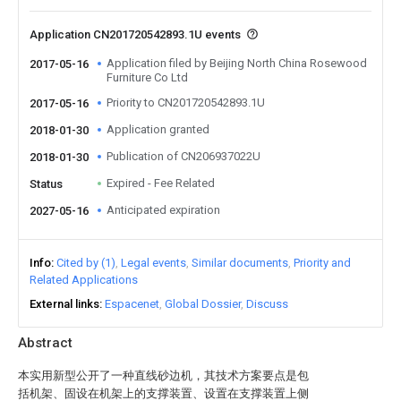
Application CN201720542893.1U events
Application filed by Beijing North China Rosewood
2017-05-16
Furniture Co Ltd
Priority to CN201720542893.1U
2017-05-16
Application granted
2018-01-30
Publication of CN206937022U
2018-01-30
Expired - Fee Related
Status
Anticipated expiration
2027-05-16
Info
Cited by (1)
Legal events
Similar documents
Priority and
Related Applications
External links
Espacenet
Global Dossier
Discuss
Abstract
本实用新型公开了一种直线砂边机，其技术方案要点是包
括机架、固设在机架上的支撑装置、设置在支撑装置上侧