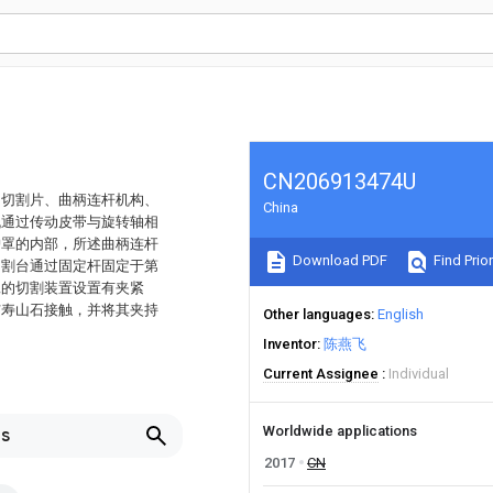
CN206913474U
、切割片、曲柄连杆机构、
China
机通过传动皮带与旋转轴相
护罩的内部，所述曲柄连杆
Download PDF
Find Prior
切割台通过固定杆固定于第
工的切割装置设置有夹紧
与寿山石接触，并将其夹持
Other languages
English
Inventor
陈燕飞
Current Assignee
Individual
Worldwide applications
ls
2017
CN