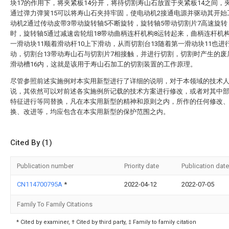
块17的作用下，将夹紧板14分开，将待切割寿山石放置于夹紧板14之间，夹
通过弹力弹簧15可以将寿山石夹持牢固，使电动机2接通电源并驱动其开始
动机2通过传动皮带3带动旋转轴5不断旋转，旋转轴5带动切割片7高速旋
时，旋转轴5通过减速齿轮组18带动曲柄连杆机构8运转起来，曲柄连杆机
一滑动块11顺着滑动杆10上下滑动，从而切割台13随着第一滑动块11也进
动，切割台13带动寿山石与切割片7相接触，并进行切割，切割时产生的废
滑动槽16内，这就是该用于寿山石加工的切割装置的工作原理。
尽管参照前述实施例对本实用新型进行了详细的说明，对于本领域的技术
说，其依然可以对前述各实施例所记载的技术方案进行修改，或者对其中
特征进行等同替换，凡在本实用新型的精神和原则之内，所作的任何修改
换、改进等，均应包含在本实用新型的保护范围之内。
Cited By (1)
Publication number
Priority date
Publication date
CN114700795A
*
2022-04-12
2022-07-05
Family To Family Citations
* Cited by examiner, † Cited by third party, ‡ Family to family citation