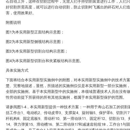
石自动上升，这样在切割过程中，无需人们手持切割装置进行工作，人们
好切割所需高度，就可以进行自动切割，防止切割时飞溅出的碎石对人们
害，使用效果好。
附图说明
图1为本实用新型正面结构示意图；
图2为本实用新型侧视结构示意图；
图3为本实用新型切割台结构示意图；
图4为本实用新型切割台和夹紧板结构示意图。
具体实施方式
下面将结合本实用新型实施例中的附图，对本实用新型实施例中的技术方
楚、完整地描述，显然，所描述的实施例仅仅是本实用新型一部分实施例
全部的实施例。基于本实用新型中的实施例，本领域普通技术人员在没有
性劳动前提下所获得的所有其他实施例，都属于本实用新型保护的范围。
请参阅图1-4，本实用新型提供一种技术方案：一种用于寿山石加工的切割
括工作台1、电动机2、传动皮带3、支撑架4、旋转轴5、保护罩6、切割片
杆机构8、固定底板9、滑动杆10、第一滑动块11、固定杆12、切割台13、
14、弹力弹簧15、滑动槽16、第二滑动块17和减速齿轮组18，工作台1与