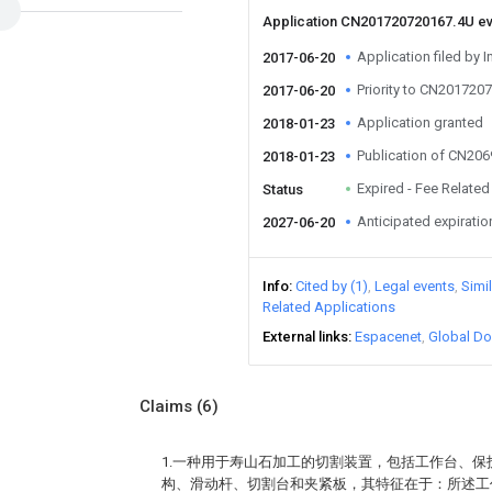
Application CN201720720167.4U e
Application filed by I
2017-06-20
Priority to CN201720
2017-06-20
Application granted
2018-01-23
Publication of CN20
2018-01-23
Expired - Fee Related
Status
Anticipated expiratio
2027-06-20
Info
Cited by (1)
Legal events
Simi
Related Applications
External links
Espacenet
Global Do
Claims
(6)
1.一种用于寿山石加工的切割装置，包括工作台、
构、滑动杆、切割台和夹紧板，其特征在于：所述工