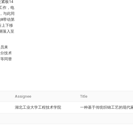
紧板14
工作，电
转，与此同
构8带动第
行上下移
屑落入至
人员来
部分技术
、等同替
Assignee
Title
湖北工业大学工程技术学院
一种基于传统织锦工艺的现代