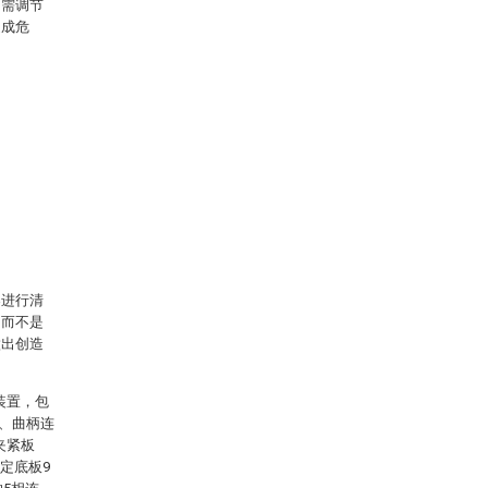
只需调节
造成危
案进行清
，而不是
做出创造
装置，包
7、曲柄连
夹紧板
固定底板9