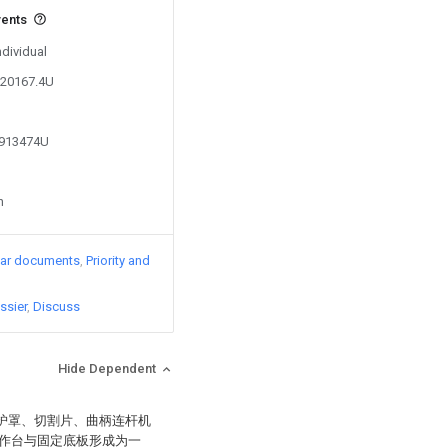
vents
ndividual
720167.4U
6913474U
n
lar documents
Priority and
ssier
Discuss
Hide Dependent
保护罩、切割片、曲柄连杆机
作台与固定底板形成为一