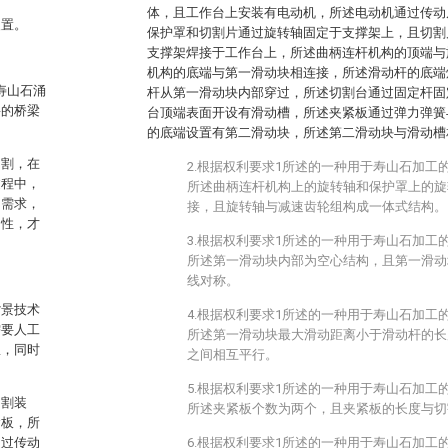
体，且工作台上安装有电动机，所述电动机通过传动
装置。
保护罩和切割片通过旋转轴固定于支撑架上，且切割
支撑架焊接于工作台上，所述曲柄连杆机构的顶端与
机构的底端与第一滑动块相连接，所述滑动杆的底端
寿山石涌
杆从第一滑动块内部穿过，所述切割台通过固定杆固
要的桥梁
台顶端表面开设有滑动槽，所述夹紧板通过弹力弹簧
的底端设置有第二滑动块，所述第二滑动块与滑动槽
切割，在
2.根据权利要求1所述的一种用于寿山石加工
过程中，
所述曲柄连杆机构上的旋转轴和保护罩上的旋
用需求，
接，且旋转轴与减速齿轮组构成一体式结构。
用性，才
3.根据权利要求1所述的一种用于寿山石加工
所述第一滑动块内部为空心结构，且第一滑动
线对称。
背景技术
4.根据权利要求1所述的一种用于寿山石加工
需要人工
所述第一滑动块最大滑动距离小于滑动杆的长
患，同时
之间相互平行。
。
5.根据权利要求1所述的一种用于寿山石加工
切割装
所述夹紧板个数为两个，且夹紧板的长度与切
紧板，所
通过传动
6.根据权利要求1所述的一种用于寿山石加工