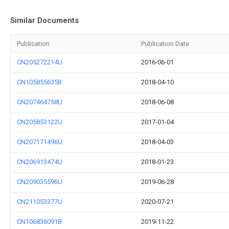
Similar Documents
Publication
Publication Date
CN205272214U
2016-06-01
CN105855635B
2018-04-10
CN207464758U
2018-06-08
CN205853122U
2017-01-04
CN207171496U
2018-04-03
CN206913474U
2018-01-23
CN209035596U
2019-06-28
CN211053377U
2020-07-21
CN106836091B
2019-11-22