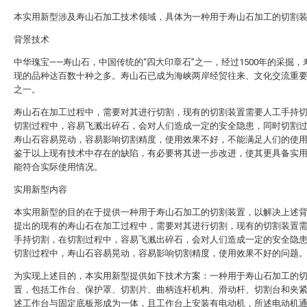
本实用新型涉及寿山石加工技术领域，具体为一种用于寿山石加工的切割
背景技术
中华瑰宝——寿山石，中国传统的“四大印章石”之一，经过1500年的采掘，
现的品种达百数十种之多。寿山石已成为海峡两岸经贸往来、文化交流重
之一。
寿山石在加工过程中，需要对其进行切割，现有的切割装置需要人工手持
切割过程中，容易飞溅出碎石，会对人们造成一定的安全隐患，同时切割
寿山石容易晃动，容易影响切割精度，使用效果不好，不能满足人们的使
鉴于以上现有技术中存在的缺陷，有必要将其进一步改进，使其更具备实
能符合实际使用情况。
实用新型内容
本实用新型的目的在于提供一种用于寿山石加工的切割装置，以解决上述
提出的现有的寿山石在加工过程中，需要对其进行切割，现有的切割装置
手持切割，在切割过程中，容易飞溅出碎石，会对人们造成一定的安全隐
切割过程中，寿山石容易晃动，容易影响切割精度，使用效果不好的问题
为实现上述目的，本实用新型提供如下技术方案：一种用于寿山石加工的
置，包括工作台、保护罩、切割片、曲柄连杆机构、滑动杆、切割台和夹
述工作台与固定底板形成为一体，且工作台上安装有电动机，所述电动机