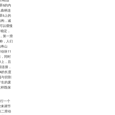
5相连
罩6的内
且曲柄连
罩6上的
结构，减
8可以缓慢
行稳定，
过，第一滑
对称，人们
的寿山
动块11
果，同时
1上，且
相连接，
4的长度
端与切割
产生的废
这样既保
进行一个
2来调节
第二滑动