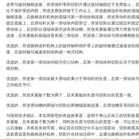
皮带与旋转轴相连接，所述保护罩和切割片通过旋转轴固定于支撑架上，
位于保护罩的内部，所述支撑架焊接于工作台上，所述曲柄连杆机构的顶
轴相连接，且曲柄连杆机构的底端与第一滑动块相连接，所述滑动杆的底
固定底板上，且滑动杆从第一滑动块内部穿过，所述切割台通过固定杆固
滑动块上，且切割台顶端表面开设有滑动槽，所述夹紧板通过弹力弹簧与
连接，且夹紧板的底端设置有第二滑动块，所述第二滑动块与滑动槽相咬
优选的，所述曲柄连杆机构上的旋转轴和保护罩上的旋转轴通过减速齿轮
接，且旋转轴与减速齿轮组构成一体式结构。
优选的，所述第一滑动块内部为空心结构，且第一滑动块和切割台关于切
线对称。
优选的，所述第一滑动块最大滑动距离小于滑动杆的长度，且第一滑动块
之间相互平行。
优选的，所述夹紧板个数为两个，且夹紧板的长度与切割台的宽度一致。
优选的，所述滑动槽的两端与切割台两侧端面相连通，且滑动槽呈等间距
与现有技术相比，本实用新型的有益效果是：该用于寿山石加工的切割装
夹紧板，且夹紧板个数为两个，同时其长度与切割台的宽度一致，可以充
山石接触，并将其夹持牢固，保证其在切割过中不会出现晃动，切割精度
该装置设置有曲柄连杆机构，切割片在转动过程中，会通过曲柄连杆机构