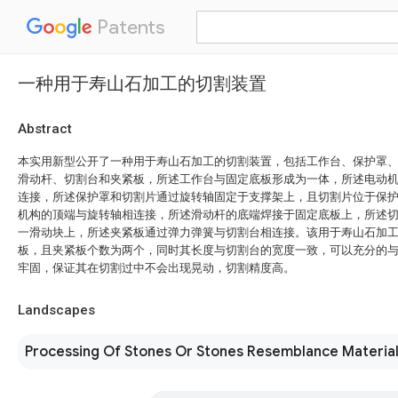
Patents
一种用于寿山石加工的切割装置
Abstract
本实用新型公开了一种用于寿山石加工的切割装置，包括工作台、保护罩
滑动杆、切割台和夹紧板，所述工作台与固定底板形成为一体，所述电动
连接，所述保护罩和切割片通过旋转轴固定于支撑架上，且切割片位于保
机构的顶端与旋转轴相连接，所述滑动杆的底端焊接于固定底板上，所述
一滑动块上，所述夹紧板通过弹力弹簧与切割台相连接。该用于寿山石加
板，且夹紧板个数为两个，同时其长度与切割台的宽度一致，可以充分的
牢固，保证其在切割过中不会出现晃动，切割精度高。
Landscapes
Processing Of Stones Or Stones Resemblance Materia