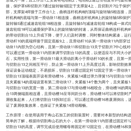
形成为一体，且工作台1上安装有电动机2，电动机2通过传动皮带3与旋转轴
接，保护罩6和切割片7通过旋转轴5固定于支撑架4上，且切割片7位于保护
部，支撑架4焊接于工作台1上，曲柄连杆机构8的顶端与旋转轴5相连接，
杆机构8的底端与第一滑动块11相连接，曲柄连杆机构8上的旋转轴5和保护
旋转轴5通过减速齿轮组18相连接，且旋转轴5与减速齿轮组18构成一体式
速齿轮组18可以减缓保护罩6上的旋转轴5的转速，从而保证曲柄连杆机构
的带动切割台13上升或下降，便于人们及时调整，同时整体结构紧凑，运
滑动杆10的底端焊接于固定底板9上，且滑动杆10从第一滑动块11内部穿
动块11内部为空心结构，且第一滑动块11和切割台13关于切割片7中心线
可以通过第一滑动块11内部来调节切割台13的高度，以便适应与不同大小
石，实用性强，第一滑动块11最大滑动距离小于滑动杆10的长度，且第一滑
与切割台13之间相互平行，防止第一滑动块11上升高度过高，影响切割效
保证设备运动稳定，不易损坏，切割台13通过固定杆12固定于第一滑动块1
切割台13顶端表面开设有滑动槽16，夹紧板14通过弹力弹簧15与切割台13
且夹紧板14的底端设置有第二滑动块17，夹紧板14个数为两个，且夹紧板1
与切割台13的宽度一致，第二滑动块17与滑动槽16相咬合，滑动槽16的两
台13两侧端面相连通，且滑动槽16呈等间距分布，滑动槽16可以将切割时
屑收集起来，人们将切割台13拆卸过后，可以通过滑动槽16将废屑倒出，
证了废屑收集效果，也保证了夹紧板14滑动顺畅。
工作原理：在使用该用于寿山石加工的切割装置时，需要对本新型的结构
简单的了解，根据待切割寿山石的大小，在第一滑动块11内部通过固定杆1
切割台13的高度，调节完成后使用螺母将固定杆12固定住，在滑动槽16和