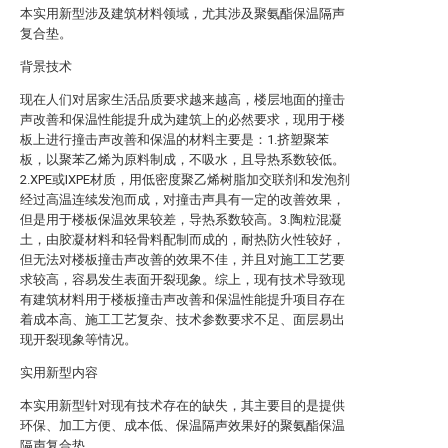
本实用新型涉及建筑材料领域，尤其涉及聚氨酯保温隔声
复合垫。
背景技术
现在人们对居家生活品质要求越来越高，楼层地面的撞击
声改善和保温性能提升成为建筑上的必然要求，现用于楼
板上进行撞击声改善和保温的材料主要是：1.挤塑聚苯
板，以聚苯乙烯为原料制成，不吸水，且导热系数较低。
2.XPE或IXPE材质，用低密度聚乙烯树脂加交联剂和发泡剂
经过高温连续发泡而成，对撞击声具有一定的改善效果，
但是用于楼板保温效果较差，导热系数较高。3.陶粒混凝
土，由胶凝材料和轻骨料配制而成的，耐热防火性较好，
但无法对楼板撞击声改善的效果不佳，并且对施工工艺要
求较高，容易发生表面开裂现象。综上，现有技术导致现
有建筑材料用于楼板撞击声改善和保温性能提升项目存在
着成本高、施工工艺复杂、技术参数要求不足、面层易出
现开裂现象等情况。
实用新型内容
本实用新型针对现有技术存在的缺失，其主要目的是提供
环保、加工方便、成本低、保温隔声效果好的聚氨酯保温
隔声复合垫。