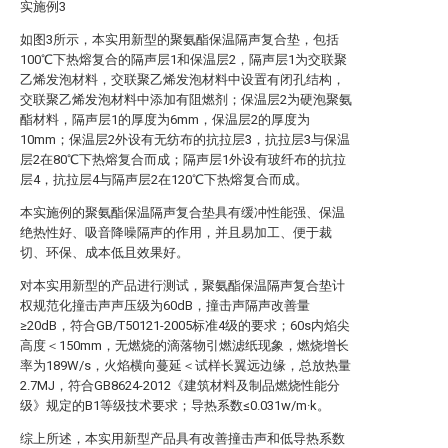
实施例3
如图3所示，本实用新型的聚氨酯保温隔声复合垫，包括
100℃下热熔复合的隔声层1和保温层2，隔声层1为交联聚
乙烯发泡材料，交联聚乙烯发泡材料中设置有闭孔结构，
交联聚乙烯发泡材料中添加有阻燃剂；保温层2为硬泡聚氨
酯材料，隔声层1的厚度为6mm，保温层2的厚度为
10mm；保温层2外设有无纺布的抗拉层3，抗拉层3与保温
层2在80℃下热熔复合而成；隔声层1外设有玻纤布的抗拉
层4，抗拉层4与隔声层2在120℃下热熔复合而成。
本实施例的聚氨酯保温隔声复合垫具有缓冲性能强、保温
绝热性好、吸音降噪隔声的作用，并且易加工、便于裁
切、环保、成本低且效果好。
对本实用新型的产品进行测试，聚氨酯保温隔声复合垫计
权规范化撞击声声压级为60dB，撞击声隔声改善量
≥20dB，符合GB/T50121-2005标准4级的要求；60s内焰尖
高度＜150mm，无燃烧的滴落物引燃滤纸现象，燃烧增长
率为189W/s，火焰横向蔓延＜试样长翼远边缘，总放热量
2.7MJ，符合GB8624-2012《建筑材料及制品燃烧性能分
级》规定的B1等级技术要求；导热系数≤0.031w/m·k。
综上所述，本实用新型产品具有改善撞击声和低导热系数