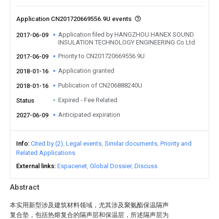
Application CN201720669556.9U events
Application filed by HANGZHOU HANEX SOUND
2017-06-09
INSULATION TECHNOLOGY ENGINEERING Co Ltd
Priority to CN201720669556.9U
2017-06-09
Application granted
2018-01-16
Publication of CN206888240U
2018-01-16
Expired - Fee Related
Status
Anticipated expiration
2027-06-09
Info
Cited by (2)
Legal events
Similar documents
Priority and
Related Applications
External links
Espacenet
Global Dossier
Discuss
Abstract
本实用新型涉及建筑材料领域，尤其涉及聚氨酯保温隔声
复合垫，包括热熔复合的隔声层和保温层，所述隔声层为