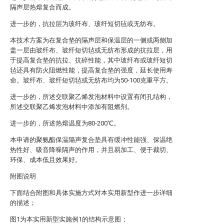
隔声层热熔复合而成。
进一步的，抗拉层为玻纤布、玻纤短切毡或无纺布。
本技术方案为在复合垫的隔声层和保温层的一侧或两侧加
盖一层由玻纤布、玻纤短切毡或无纺布形成的抗拉层，用
于提高复合垫的抗拉、抗碎性能，其中玻纤布或玻纤短切
毡还具有防火阻燃性能，提高复合垫的强度，延长使用寿
命。玻纤布、玻纤短切毡或无纺布均为50-100克重平方。
进一步的，所述交联聚乙烯发泡材料中设置有闭孔结构，
所述交联聚乙烯发泡材料中添加有阻燃剂。
进一步的，所述热熔温度为80-200℃。
本申请的聚氨酯保温隔声复合垫具有缓冲性能强、保温绝
热性好、吸音降噪隔声的作用，并且易加工、便于裁切、
环保、成本低且效果好。
附图说明
下面结合附图和具体实施方式对本实用新型作进一步详细
的描述；
图1为本实用新型实施例1的结构示意图；