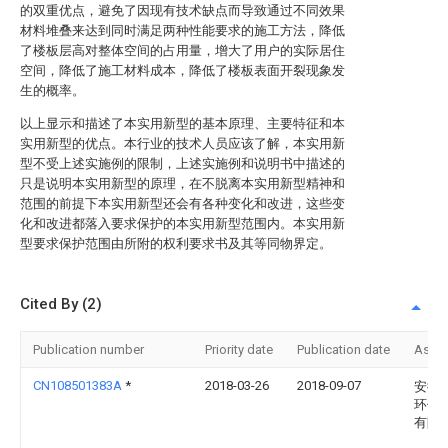
的双重优点，避免了因现有技术缺点而导致通过不同效果
材料堆叠来达到同时满足两种性能要求的施工方法，降低
了楼板层高对整体空间的占用量，增大了用户的实际居住
空间，降低了施工材料成本，降低了楼板表面开裂现象发
生的概率。
以上显示和描述了本实用新型的基本原理、主要特征和本
实用新型的优点。本行业的技术人员应该了解，本实用新
型不受上述实施例的限制，上述实施例和说明书中描述的
只是说明本实用新型的原理，在不脱离本实用新型精神和
范围的前提下本实用新型还会有各种变化和改进，这些变
化和改进都落入要求保护的本实用新型范围内。本实用新
型要求保护范围由所附的权利要求书及其等同物界定。
Cited By (2)
Publication number
Priority date
Publication date
Assi
CN108501383A
*
2018-03-26
2018-09-07
安徽
环保
有限