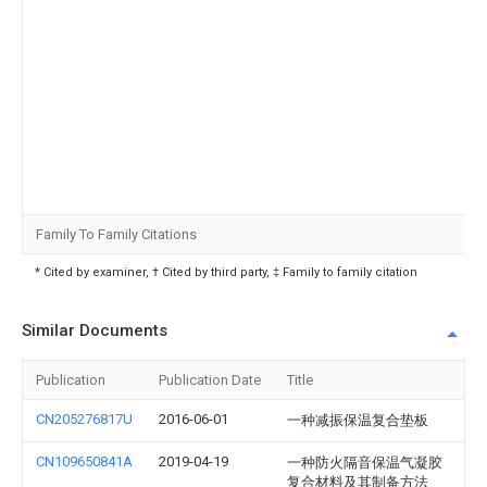
Family To Family Citations
* Cited by examiner, † Cited by third party, ‡ Family to family citation
Similar Documents
Publication
Publication Date
Title
CN205276817U
2016-06-01
一种减振保温复合垫板
CN109650841A
2019-04-19
一种防火隔音保温气凝胶
复合材料及其制备方法