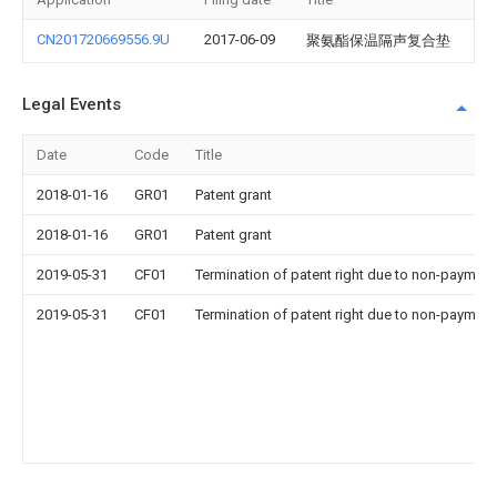
CN201720669556.9U
2017-06-09
聚氨酯保温隔声复合垫
Legal Events
Date
Code
Title
2018-01-16
GR01
Patent grant
2018-01-16
GR01
Patent grant
2019-05-31
CF01
Termination of patent right due to non-payment
2019-05-31
CF01
Termination of patent right due to non-payment