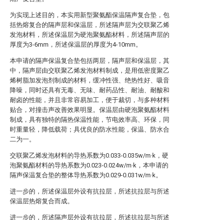
为实现上述目的，本实用新型聚氨酯保温隔声复合垫，包
括热熔复合的隔声层和保温层，所述隔声层为交联聚乙烯
发泡材料，所述保温层为硬泡聚氨酯材料，所述隔声层的
厚度为3-6mm，所述保温层的厚度为4-10mm。
本申请的隔声保温复合垫包括两层，隔声层和保温层，其
中，隔声层由交联聚乙烯发泡材料制成，是用低密度聚乙
烯树脂加发泡剂制成的材料，缓冲性强、绝热性好、吸音
降噪，同时还具有无毒、无味、耐药品性、耐油、耐酸和
耐卤的性能，并且非常容易加工，便于裁切，与多种材料
贴合，对撞击声改善效果明显。保温层由硬泡聚氨酯材料
制成，具有独特的隔热保温性能，节电效率高、环保，同
时重量轻，降低载荷；具优良的防水性能，保温、防水合
二为一。
交联聚乙烯发泡材料的导热系数为0.033-0.035w/m·k，硬
泡聚氨酯材料的导热系数为0.023-0.024w/m·k，本申请的
隔声保温复合垫的整体导热系数为0.029-0.031w/m·k。
进一步的，所述保温层外设有抗拉层，所述抗拉层与所述
保温层热熔复合而成。
进一步的，所述隔声层外设有抗拉层，所述抗拉层与所述