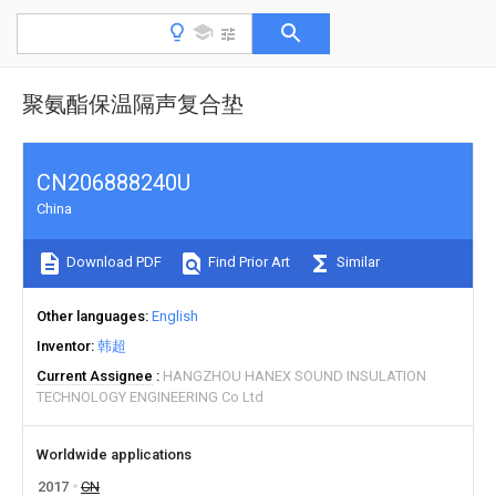
聚氨酯保温隔声复合垫
CN206888240U
China
Download PDF
Find Prior Art
Similar
Other languages
English
Inventor
韩超
Current Assignee
HANGZHOU HANEX SOUND INSULATION
TECHNOLOGY ENGINEERING Co Ltd
Worldwide applications
2017
CN