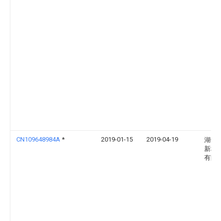
CN109648984A
*
2019-01-15
2019-04-19
湖州
新材
有限