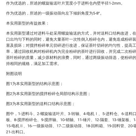
作为优选的，所述的螺旋输送叶片宽度小于进料仓内壁半径1-2mm。
作为优选的，所述的一级振动筛向左下倾斜角度为5-8°。
本实用新型的有益效果：
本实用新型通过对进料斗处采用螺旋输送的方式，并对送料口结构改进，
口出均匀下料的同时，避免大量茶叶一次性倒入粉碎仓内，避免造成粉碎
塞及损坏；对搅拌粉碎单元切碎进行改进，保证茶叶切碎的均匀性，提高
率，通过回收机构对粉碎机内为完全粉碎的茶叶进行回收，并完成二次粉
茶叶粉碎的质量，减少原材料的浪费，同时，通过两级振动筛选，使粉碎
持相同的规格，满足加工需求。
附图说明
图1为本实用新型的结构示意图；
图2为本实用新型的搅拌粉碎仓局部结构示意图；
图3为本实用新型的送料口结构示意图；
图中，1-进料斗、2-螺旋输送叶片、3-转轴、4-电机Ⅰ、5-进料仓、6-送料口
板、8-搅拌粉碎仓、9-搅拌轴、10-销轴、11-锤片、12-隔套、13-锤架板、1
15-电机Ⅱ、16-一级振动筛、17-二级振动筛、18-回料箱、19-回料管、20
21-出料口。