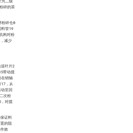
径为二级
使粉碎的茶
拌粉碎仓8
料管19
收机构对粉
量，减少
输送叶片2
15带动搅
接在销轴
17，从
振动至回
行二次粉
0，对搅
在保证料
装置的阻
工作效