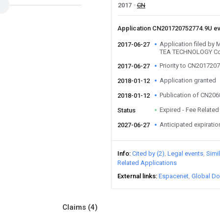
2017
CN
Application CN201720752774.9U e
Application filed 
2017-06-27
TEA TECHNOLOGY Co
Priority to CN201720
2017-06-27
Application granted
2018-01-12
Publication of CN20
2018-01-12
Expired - Fee Related
Status
Anticipated expiratio
2027-06-27
Info
Cited by (2)
Legal events
Simi
Related Applications
External links
Espacenet
Global Do
Claims
(4)