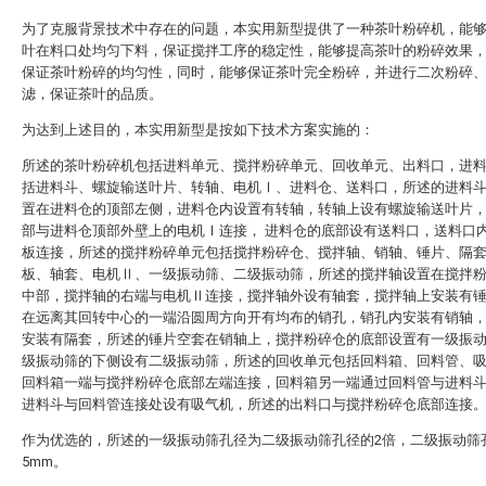
为了克服背景技术中存在的问题，本实用新型提供了一种茶叶粉碎机，能
叶在料口处均匀下料，保证搅拌工序的稳定性，能够提高茶叶的粉碎效果
保证茶叶粉碎的均匀性，同时，能够保证茶叶完全粉碎，并进行二次粉碎
滤，保证茶叶的品质。
为达到上述目的，本实用新型是按如下技术方案实施的：
所述的茶叶粉碎机包括进料单元、搅拌粉碎单元、回收单元、出料口，进
括进料斗、螺旋输送叶片、转轴、电机Ⅰ、进料仓、送料口，所述的进料
置在进料仓的顶部左侧，进料仓内设置有转轴，转轴上设有螺旋输送叶片
部与进料仓顶部外壁上的电机Ⅰ连接， 进料仓的底部设有送料口，送料口
板连接，所述的搅拌粉碎单元包括搅拌粉碎仓、搅拌轴、销轴、锤片、隔
板、轴套、电机Ⅱ、一级振动筛、二级振动筛，所述的搅拌轴设置在搅拌
中部，搅拌轴的右端与电机Ⅱ连接，搅拌轴外设有轴套，搅拌轴上安装有
在远离其回转中心的一端沿圆周方向开有均布的销孔，销孔内安装有销轴
安装有隔套，所述的锤片空套在销轴上，搅拌粉碎仓的底部设置有一级振
级振动筛的下侧设有二级振动筛，所述的回收单元包括回料箱、回料管、
回料箱一端与搅拌粉碎仓底部左端连接，回料箱另一端通过回料管与进料
进料斗与回料管连接处设有吸气机，所述的出料口与搅拌粉碎仓底部连接
作为优选的，所述的一级振动筛孔径为二级振动筛孔径的2倍，二级振动筛孔
5mm。