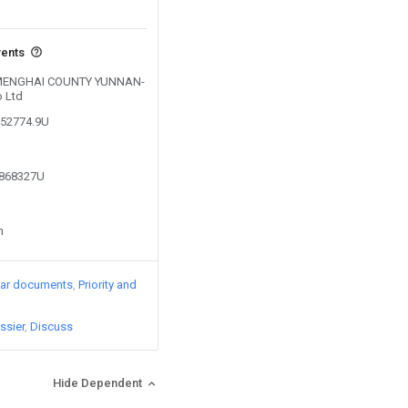
vents
by MENGHAI COUNTY YUNNAN-
 Ltd
752774.9U
6868327U
n
lar documents
Priority and
ssier
Discuss
Hide Dependent