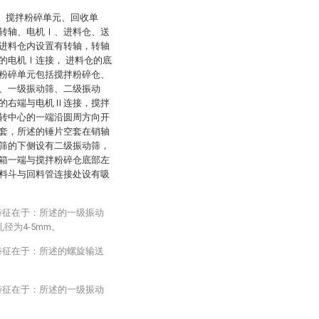
元、搅拌粉碎单元、回收单
转轴、电机Ⅰ、进料仓、送
进料仓内设置有转轴，转轴
的电机Ⅰ连接， 进料仓的底
粉碎单元包括搅拌粉碎仓、
、一级振动筛、二级振动
的右端与电机Ⅱ连接，搅拌
转中心的一端沿圆周方向开
套，所述的锤片空套在销轴
筛的下侧设有二级振动筛，
箱一端与搅拌粉碎仓底部左
料斗与回料管连接处设有吸
特征在于：所述的一级振动
径为4-5mm。
特征在于：所述的螺旋输送
特征在于：所述的一级振动