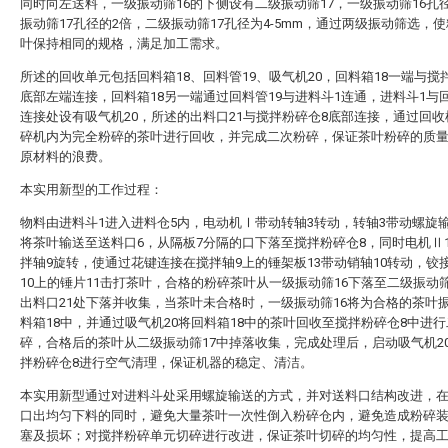
同时向左送料，一级振动筛16的下侧设有二级振动筛17，一级振动筛16孔
振动筛17孔径的2倍，二级振动筛17孔径为4-5mm，通过两级振动筛选，
叶保持相同的规格，满足加工需求。
所述的回收单元包括回料箱18、回料管19、吸气机20，回料箱18一端与搅
底部左端连接，回料箱18另一端通过回料管19与进料斗1连通，进料斗1与回
连接处设有吸气机20，所述的出料口21与搅拌粉碎仓8底部连接，通过回
碎机内为完全粉碎的茶叶进行回收，并完成二次粉碎，保证茶叶粉碎的质
原材料的浪费。
本实用新型的工作过程：
物料由进料斗1进入进料仓5内，电动机Ⅰ带动转轴3转动，转轴3带动螺旋
将茶叶输送至送料口6，从隔板7分隔的口下落至搅拌粉碎仓8，同时电机Ⅱ
拌轴9旋转，使通过花键连接在搅拌轴9上的锤架板13带动销轴10转动，铰
10上的锤片11击打茶叶，合格的粉碎茶叶从一级振动筛16下落至二级振动筛
出料口21处下落并收集，当茶叶未合格时，一级振动筛16将为合格的茶叶
料箱18中，并通过吸气机20将回料箱18中的茶叶回收至搅拌粉碎仓8中进
碎，合格后的茶叶从二级振动筛17中掉落收集，完成处理后，启动吸气机2
拌粉碎仓8进行空气清理，保证机器的稳定、清洁。
本实用新型通过对进料斗处采用螺旋输送的方式，并对送料口结构改进，
口出均匀下料的同时，避免大量茶叶一次性倒入粉碎仓内，避免造成粉碎
塞及损坏；对搅拌粉碎单元切碎进行改进，保证茶叶切碎的均匀性，提高