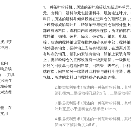
1.一种茶叶粉碎机，所述的茶叶粉碎机包括进料单
元、出料口，进料单元包括进料斗、螺旋输送叶片、
料口，所述的进料斗倾斜设置在进料仓的顶部左侧，
。
上设有螺旋输送叶片，转轴顶部与进料仓顶部外壁上
部设有送料口，送料口内通过隔板连接，所述的搅拌
搅拌轴、销轴、锤片、隔套、锤架板、轴套、电机Ⅱ
直接用茶
筛，所述的搅拌轴设置在搅拌粉碎仓的中部，搅拌轴
水冲泡，
轴外设有轴套，搅拌轴上安装有锤架板，在远离其回
有均布的销孔，销孔内安装有销轴，销轴上安装有隔
上，搅拌粉碎仓的底部设置有一级振动筛，一级振动
碎仓内，
所述的回收单元包括回料箱、回料管、吸气机，回料
影响后续
端连接，回料箱另一端通过回料管与进料斗连通，进
），刀具
气机，所述的出料口与搅拌粉碎仓底部连接。
度和高生
响粉碎效
2.根据权利要求1所述的一种茶叶粉碎机，其
时对清理
筛孔径为二级振动筛孔径的2倍，二级振动筛孔
3.根据权利要求1所述的一种茶叶粉碎机，其
完善，在
叶片宽度小于进料仓内壁半径1-2mm。
的实用
4.根据权利要求1所述的一种茶叶粉碎机，其
筛向左下倾斜角度为5-8°。