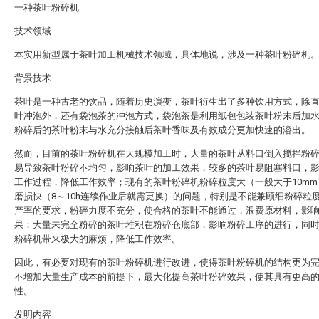
一种茶叶粉碎机
技术领域
本实用新型属于茶叶加工机械技术领域，具体地说，涉及一种茶叶粉碎机
背景技术
茶叶是一种古老的饮品，随着历史演变，茶叶衍生出了多种饮用方式，除
叶冲泡外，还有袋泡茶的冲泡方式，袋泡茶是利用纸包包装茶叶粉末后加
粉碎后的茶叶粉末与水充分接触后茶叶香味及有效成分更加快速的溶出。
然而，目前的茶叶粉碎机在大规模加工时，大量的茶叶从料口倒入搅拌粉
易导致茶叶粉碎不均匀，影响茶叶的加工效果，较多的茶叶易阻塞料口，
工作过程，降低工作效率；现有的茶叶粉碎机粉碎粒度大（一般大于10mm
磨损快（8～10h连续作业后就需更换）的问题，特别是不能兼顾细粉碎粒
产率的要求，粉碎力度不充分，使合格的茶叶不能通过，浪费原材料，影
果；大量未完全粉碎的茶叶堆积在粉碎仓底部，影响粉碎工序的进行，同
粉碎机带来极大的麻烦，降低工作效率。
因此，有必要对现有的茶叶粉碎机进行改进，使得茶叶粉碎机的结构更为
不增加大量生产成本的前提下，最大化提高茶叶粉碎效果，使其具有更高
性。
发明内容