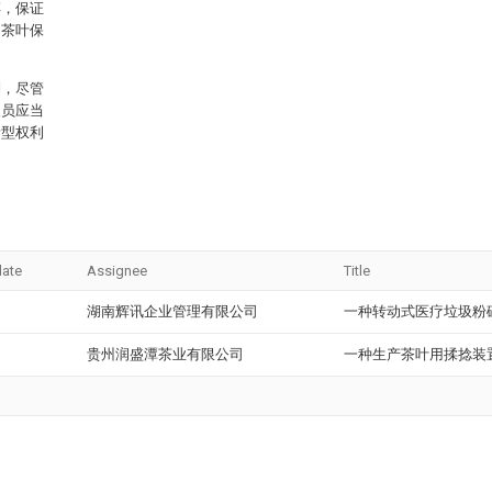
碎，保证
的茶叶保
制，尽管
人员应当
新型权利
date
Assignee
Title
湖南辉讯企业管理有限公司
一种转动式医疗垃圾粉
贵州润盛潭茶业有限公司
一种生产茶叶用揉捻装