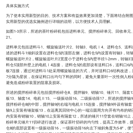
具体实施方式
为了使本实用新型的目的、技术方案和有益效果更加清楚，下面将结合附
实用新型的优选实施例进行详细的说明，以方便技术人员理解。
如图1-3所示，所述的茶叶粉碎机包括进料单元、搅拌粉碎单元、回收单元
21。
进料单元包括进料斗1、螺旋输送叶片2、转轴3、电机Ⅰ4、进料仓5、送料
述的进料斗1倾斜设置在进料仓5的顶部左侧，进料仓5内设置有转轴3，转
螺旋输送叶片2，螺旋输送叶片2宽度小于进料仓5内壁半径1-2mm，转轴3
料仓5顶部外壁上的电机Ⅰ4连接， 进料仓5的底部设有送料口6，送料口6
板7连接，通过对进料斗1处采用螺旋输送的方式，并对送料口6结构改进，
7分隔为星状，在保证料口出均匀下料的同时，避免大量茶叶一次性倒入粉
避免造成粉碎装置的阻塞及损坏。
所述的搅拌粉碎单元包括搅拌粉碎仓8、搅拌轴9、销轴10、锤片11、隔套1
板13、轴套14、电机Ⅱ15、一级振动筛16、二级振动筛17，所述的搅拌轴
搅拌粉碎仓8的中部，搅拌轴9的右端与电机Ⅱ15连接，搅拌轴9外设有轴套
轴9上安装有锤架板13，在远离其回转中心的一端沿圆周方向开有均布的销
内安装有销轴10，销轴10上安装有隔套12，所述的锤片11空套在销轴10上
粉碎单元锤片11切碎进行改进，保证茶叶切碎的均匀性，提高工作效率，
仓8的底部设置有一级振动筛16，一级振动筛16向左下倾斜角度为5-8°，便