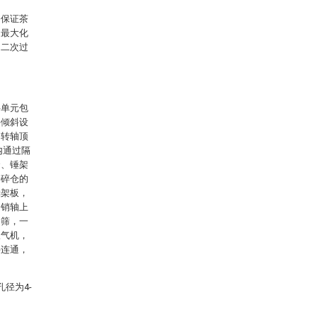
够保证茶
，最大化
、二次过
料单元包
斗倾斜设
，转轴顶
内通过隔
套、锤架
粉碎仓的
锤架板，
，销轴上
动筛，一
吸气机，
斗连通，
。
径为4-