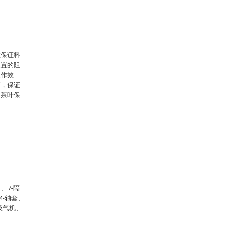
在保证料
装置的阻
工作效
碎，保证
的茶叶保
、7-隔
4-轴套、
-吸气机、