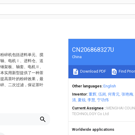
CN206868327U
叶粉碎机包括进料单元、搅
China
转轴、电机Ⅰ、进料仓、送
、锤架板、轴套、电机Ⅱ、
Download PDF
Find Prior
，本实用新型提供了一种茶
够提高茶叶的粉碎效果，最
粉碎、二次过滤，保证茶叶
Other languages
English
Inventor
董辉
伍岗
何青元
张艳梅
清
夏锐
李慧
宁功伟
Current Assignee
MENGHAI COUN
TECHNOLOGY Co Ltd
Worldwide applications