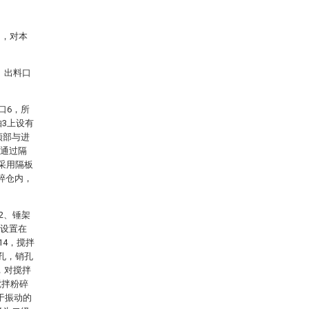
图，对本
、出料口
口6，所
轴3上设有
顶部与进
内通过隔
采用隔板
碎仓内，
2、锤架
9设置在
14，搅拌
孔，销孔
，对搅拌
搅拌粉碎
于振动的