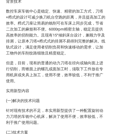
背景技术
数控车床车铣中心是稳定、快速、精密的加工方式，刀塔
+栉式的设计可减少换刀机台空跑的距离，并且提高加工的
效率。栉式刀座让简易的铣削可在车床上同步完成，节省
二次加工的麻烦和不便。6000rpm精密主轴，稳定且提供
高效率的切削能力。且现有15°倾斜床台设计，兼顾力学及
排屑，让原本刀塔+栉式式的排屑不易得到完整的解决。线
轨式设计，满足使用者切削负荷和快速移动的需求，让加
工物件的车削纹路细致且精度稳定。
但是，目前，现有的普通的动力刀塔在径向或轴向面上进
行切削，而锥面上的螺孔或面加工时，须取下工件放在专
用机床或夹具上加工，使用不便，效率较低，不利于推广
使用。
实用新型内容
(一)解决的技术问题
针对现有技术的不足，本实用新型提供了一种配置旋转动
力刀塔的车铣中心机床，解决了使用不便，效率较低，不
利于推广使用问题。
(二)技术方案