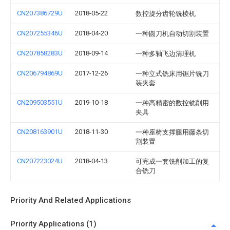
CN207386729U
2018-05-22
数控旋分齿轮铣棱机
CN207255346U
2018-04-20
一种圆刀机自动切割装置
CN207858283U
2018-09-14
一种多轴飞边清理机
CN206794869U
2017-12-26
一种立式铣床用锯片铣刀
装夹套
CN209503551U
2019-10-18
一种高精密的数控铣削用
夹具
CN208163901U
2018-11-30
一种座椅支撑腿用藤条切
割装置
CN207223024U
2018-04-13
可完成一套铣削加工的复
合铣刀
Priority And Related Applications
Priority Applications (1)