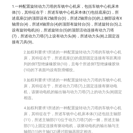
1.一种配置旋转动力刀塔的车铣中心机床，包括车铣中心机床本
体(1)，其特征在于：所述车铣中心机床本体(1)包括底座(2)，所
述底座(2)的顶部设有Z轴滑台(3)，所述Z轴滑台(3)的上侧部设有X
轴滑台(4)，所述X轴滑台(4)的顶部有旋转台(5)，所述旋转台(5)上
设有旋转电机(6)，所述旋转台(5)的顶部活动连接有动力刀塔
(7)，所述动力刀塔(7)上设有动力头(8)，所述动力头(8)上固定连
接有刀具(9)。
2.如权利要求1所述的一种配置旋转动力刀塔的车铣中心机
床，其特征在于，所述底座(2)的底部固定连接有等距离排
列的倒T型绝缘橡胶块(10)，且每个所述倒T型绝缘橡胶块
(10)的下表面均设有防滑螺纹。
3.如权利要求1所述的一种配置旋转动力刀塔的车铣中心机
床，其特征在于，所述动力刀塔(7)上固定连接有驱动电
机，该驱动电机的输出轴与动力刀塔(7)上的动力头(8)固定
相连。
4.如权利要求1所述的一种配置旋转动力刀塔的车铣中心机
床，其特征在于，所述车铣中心机床本体(1)还包括主轴部
(11)，所述主轴部(11)位于动力刀塔(7)的一侧，所述主轴
部(11)上固定连接有驱动电机，该驱动电机的输出轴与主
轴部(11)的主轴(12)通过联轴器固定相连。