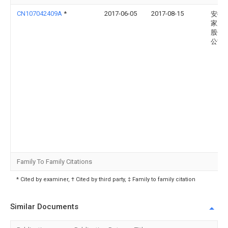
CN107042409A
*
2017-06-05
2017-08-15
安徽
家用
股份
公司
Family To Family Citations
* Cited by examiner, † Cited by third party, ‡ Family to family citation
Similar Documents