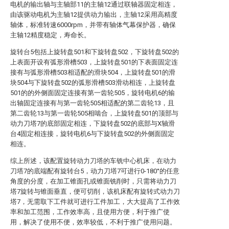
电机的输出轴与主轴部11的主轴12通过联轴器固定相连，
由该驱动电机为主轴12提供动力输出，主轴12采用高精度
轴体，标准转速6000rpm，并带有轴体气幕保护器，确保
主轴12精度稳定，寿命长。
旋转台5包括上旋转盘501和下旋转盘502，下旋转盘502的
上表面开设有弧形滑槽503，上旋转盘501的下表面固定连
接有与弧形滑槽503相适配的滑块504，上旋转盘501的滑
块504与下旋转盘502的弧形滑槽503滑动相连，上旋转盘
501的的外侧面固定连接有第一齿轮505，旋转电机6的输
出轴固定连接有与第一齿轮505相适配的第二齿轮13，且
第二齿轮13与第一齿轮505相啮合，上旋转盘501的顶部与
动力刀塔7的底部固定相连，下旋转盘502的底部与X轴滑
台4固定相连接，旋转电机6与下旋转盘502的外侧面固定
相连。
综上所述，该配置旋转动力刀塔的车铣中心机床，在动力
刀塔7的底端配有旋转台5，动力刀塔7可进行0-180°的任意
角度的分度，在加工锥面孔或锥面铣削时，只需将动力刀
塔7旋转与锥面垂直，便可切削，该机床配有旋转式动力刀
塔7，无需取下工件就可进行工件加工，大大提高了工作效
率和加工范围，工作效率高，且使用方便，利于推广使
用，解决了使用不便，效率较低，不利于推广使用问题。