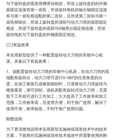
与下旋转盘的弧形滑槽滑动相连，所述上旋转盘的的外侧
面固定连接有第一齿轮，所述旋转电机的输出轴固定连接
有与第一齿轮相适配的第二齿轮，且所述第二齿轮与第一
齿轮相啮合，所述上旋转盘的顶部与动力刀塔的底部固定
相连，所述下旋转盘的底部与X轴滑台固定相连接，所述
旋转电机与下旋转盘的外侧面固定相连。
(三)有益效果
本实用新型提供了一种配置旋转动力刀塔的车铣中心机
床。具备以下有益效果：
1、该配置旋转动力刀塔的车铣中心机床，在动力刀塔的底
端配有旋转台，动力刀塔可进行0-180°的任意角度的分
度，在加工锥面孔或锥面铣削时，只需将动力刀塔旋转与
锥面垂直，便可切削，该机床配有旋转式动力刀塔，无需
取下工件就可进行工件加工，大大提高了工作效率和加工
范围，工作效率高，且使用方便，利于推广使用，解决了
使用不便，效率较低，不利于推广使用问题。
附图说明
为了更清楚地说明本实用新型实施例或现有技术中的技术
方案，下面将对实施例或现有技术描述中所需要使用的附