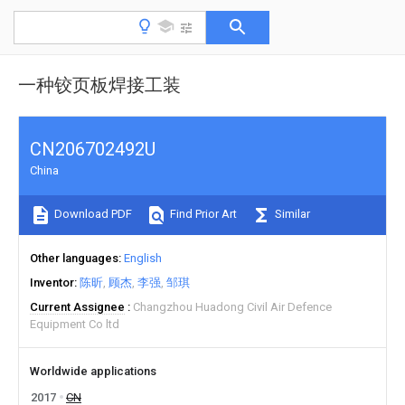
一种铰页板焊接工装
CN206702492U
China
Download PDF
Find Prior Art
Similar
Other languages
English
Inventor
陈昕
顾杰
李强
邹琪
Current Assignee
Changzhou Huadong Civil Air Defence
Equipment Co ltd
Worldwide applications
2017
CN