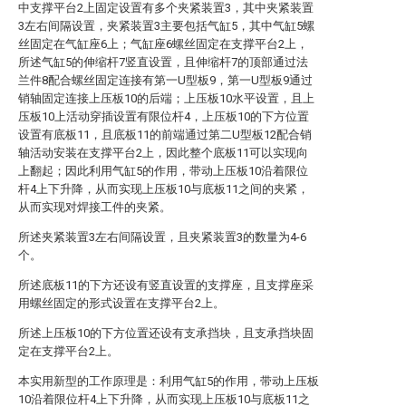
中支撑平台2上固定设置有多个夹紧装置3，其中夹紧装置
3左右间隔设置，夹紧装置3主要包括气缸5，其中气缸5螺
丝固定在气缸座6上；气缸座6螺丝固定在支撑平台2上，
所述气缸5的伸缩杆7竖直设置，且伸缩杆7的顶部通过法
兰件8配合螺丝固定连接有第一U型板9，第一U型板9通过
销轴固定连接上压板10的后端；上压板10水平设置，且上
压板10上活动穿插设置有限位杆4，上压板10的下方位置
设置有底板11，且底板11的前端通过第二U型板12配合销
轴活动安装在支撑平台2上，因此整个底板11可以实现向
上翻起；因此利用气缸5的作用，带动上压板10沿着限位
杆4上下升降，从而实现上压板10与底板11之间的夹紧，
从而实现对焊接工件的夹紧。
所述夹紧装置3左右间隔设置，且夹紧装置3的数量为4-6
个。
所述底板11的下方还设有竖直设置的支撑座，且支撑座采
用螺丝固定的形式设置在支撑平台2上。
所述上压板10的下方位置还设有支承挡块，且支承挡块固
定在支撑平台2上。
本实用新型的工作原理是：利用气缸5的作用，带动上压板
10沿着限位杆4上下升降，从而实现上压板10与底板11之