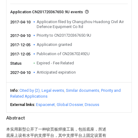
Application CN201720367650.9U events
Application filed by Changzhou Huadong Civil Air
2017-04-10
Defence Equipment Co ltd
Priority to CN201720367650.9U
2017-04-10
Application granted
2017-12-05
Publication of CN206702492U
2017-12-05
Expired - Fee Related
Status
Anticipated expiration
2027-04-10
Info
Cited by (2)
Legal events
Similar documents
Priority and
Related Applications
External links
Espacenet
Global Dossier
Discuss
Abstract
本实用新型公开了一种铰页板焊接工装，包括底座，所述
底座上设有水平的支撑平台，其中支撑平台上固定设置有