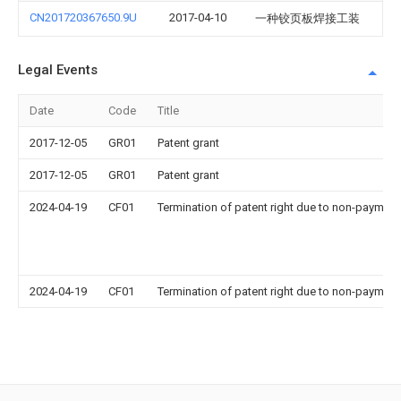
CN201720367650.9U
2017-04-10
一种铰页板焊接工装
Legal Events
Date
Code
Title
2017-12-05
GR01
Patent grant
2017-12-05
GR01
Patent grant
2024-04-19
CF01
Termination of patent right due to non-payment
2024-04-19
CF01
Termination of patent right due to non-payment