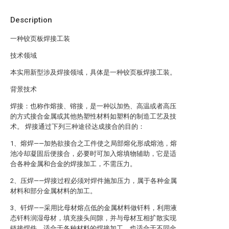
Description
一种铰页板焊接工装
技术领域
本实用新型涉及焊接领域，具体是一种铰页板焊接工装。
背景技术
焊接：也称作熔接、镕接，是一种以加热、高温或者高压
的方式接合金属或其他热塑性材料如塑料的制造工艺及技
术。 焊接通过下列三种途径达成接合的目的：
1、熔焊——加热欲接合之工件使之局部熔化形成熔池，熔
池冷却凝固后便接合，必要时可加入熔填物辅助，它是适
合各种金属和合金的焊接加工，不需压力。
2、压焊——焊接过程必须对焊件施加压力，属于各种金属
材料和部分金属材料的加工。
3、钎焊——采用比母材熔点低的金属材料做钎料，利用液
态钎料润湿母材，填充接头间隙，并与母材互相扩散实现
链接焊件。适合于各种材料的焊接加工，也适合于不同金