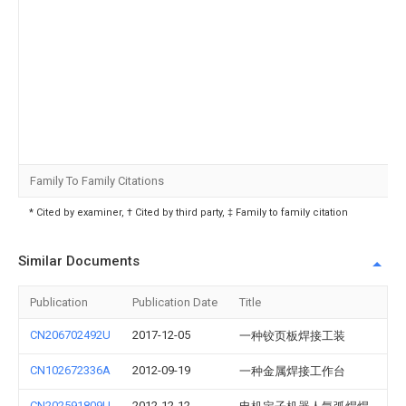
Family To Family Citations
* Cited by examiner, † Cited by third party, ‡ Family to family citation
Similar Documents
Publication
Publication Date
Title
CN206702492U
2017-12-05
一种铰页板焊接工装
CN102672336A
2012-09-19
一种金属焊接工作台
CN202591809U
2012-12-12