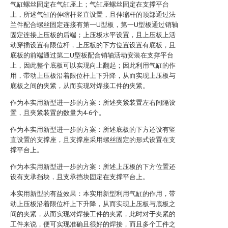
气缸螺丝固定在气缸座上；气缸座螺丝固定在支撑平台
上，所述气缸的伸缩杆竖直设置，且伸缩杆的顶部通过法
兰件配合螺丝固定连接有第一U型板，第一U型板通过销轴
固定连接上压板的后端；上压板水平设置，且上压板上活
动穿插设置有限位杆，上压板的下方位置设置有底板，且
底板的前端通过第二U型板配合销轴活动安装在支撑平台
上，因此整个底板可以实现向上翻起；因此利用气缸的作
用，带动上压板沿着限位杆上下升降，从而实现上压板与
底板之间的夹紧，从而实现对焊接工件的夹紧。
作为本实用新型进一步的方案：所述夹紧装置左右间隔设
置，且夹紧装置的数量为4-6个。
作为本实用新型进一步的方案：所述底板的下方还设有竖
直设置的支撑座，且支撑座采用螺丝固定的形式设置在支
撑平台上。
作为本实用新型进一步的方案：所述上压板的下方位置还
设有支承挡块，且支承挡块固定在支撑平台上。
本实用新型的有益效果：本实用新型利用气缸的作用，带
动上压板沿着限位杆上下升降，从而实现上压板与底板之
间的夹紧，从而实现对焊接工件的夹紧，此时对于夹紧的
工件来说，便可实现准确且很好的焊接，而且多个工件之