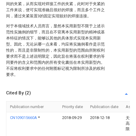
间的夹紧，从而实现对焊接工件的夹紧，此时对于夹紧的
工件来说，便可实现准确且很好的焊接，而且多个工件之
间，通过夹紧装置3的固定实现较好的焊接连接。
对于本领域技术人员而言，显然本实用新型不限于上述示
范性实施例的细节，而且在不背离本实用新型的精神或基
本特征的情况下，能够以其他的具体形式实现本实用新
型。因此，无论从哪一点来看，均应将实施例看作是示范
性的，而且是非限制性的，本实用新型的范围由所附权利
要求而不是上述说明限定，因此旨在将落在权利要求的等
同要件的含义和范围内的所有变化囊括在本实用新型内。
不应将权利要求中的任何附图标记视为限制所涉及的权利
要求。
Cited By (2)
Publication number
Priority date
Publication date
Assi
CN109015660A
*
2018-09-29
2018-12-18
天津
高科
限公