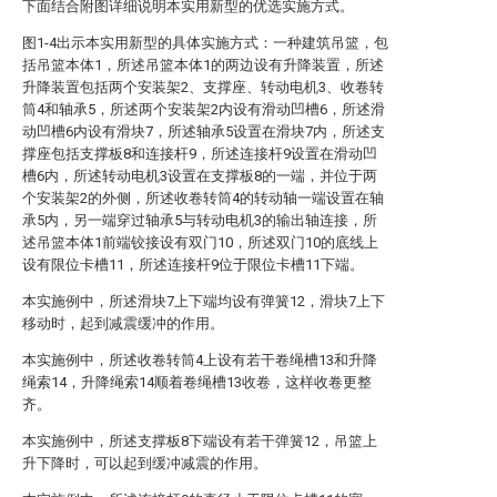
下面结合附图详细说明本实用新型的优选实施方式。
图1-4出示本实用新型的具体实施方式：一种建筑吊篮，包
括吊篮本体1，所述吊篮本体1的两边设有升降装置，所述
升降装置包括两个安装架2、支撑座、转动电机3、收卷转
筒4和轴承5，所述两个安装架2内设有滑动凹槽6，所述滑
动凹槽6内设有滑块7，所述轴承5设置在滑块7内，所述支
撑座包括支撑板8和连接杆9，所述连接杆9设置在滑动凹
槽6内，所述转动电机3设置在支撑板8的一端，并位于两
个安装架2的外侧，所述收卷转筒4的转动轴一端设置在轴
承5内，另一端穿过轴承5与转动电机3的输出轴连接，所
述吊篮本体1前端铰接设有双门10，所述双门10的底线上
设有限位卡槽11，所述连接杆9位于限位卡槽11下端。
本实施例中，所述滑块7上下端均设有弹簧12，滑块7上下
移动时，起到减震缓冲的作用。
本实施例中，所述收卷转筒4上设有若干卷绳槽13和升降
绳索14，升降绳索14顺着卷绳槽13收卷，这样收卷更整
齐。
本实施例中，所述支撑板8下端设有若干弹簧12，吊篮上
升下降时，可以起到缓冲减震的作用。