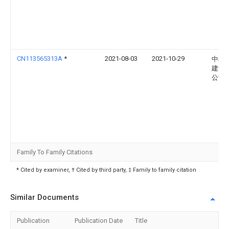
CN113565313A
*
2021-08-03
2021-10-29
中机
建设
公司
Family To Family Citations
* Cited by examiner, † Cited by third party, ‡ Family to family citation
Similar Documents
Publication
Publication Date
Title