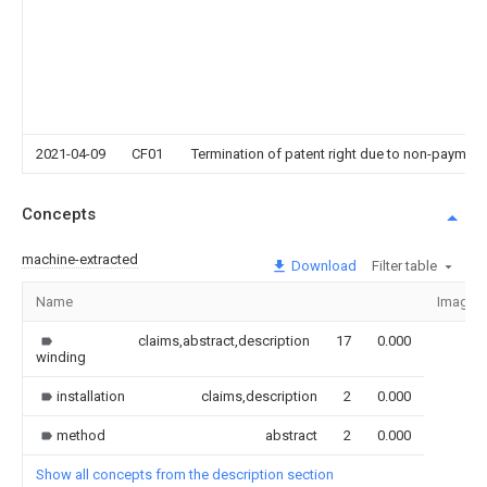
2021-04-09
CF01
Termination of patent right due to non-payment
Concepts
machine-extracted
Download
Filter table
Name
Image
claims,abstract,description
17
0.000
winding
installation
claims,description
2
0.000
method
abstract
2
0.000
Show all concepts from the description section