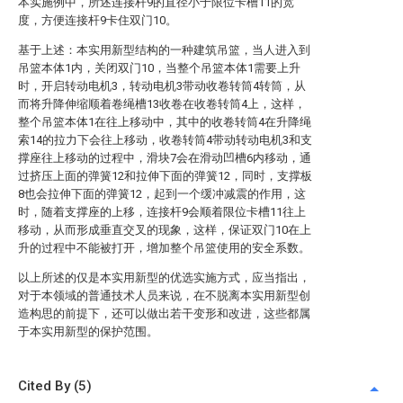
本实施例中，所述连接杆9的直径小于限位卡槽11的宽
度，方便连接杆9卡住双门10。
基于上述：本实用新型结构的一种建筑吊篮，当人进入到
吊篮本体1内，关闭双门10，当整个吊篮本体1需要上升
时，开启转动电机3，转动电机3带动收卷转筒4转筒，从
而将升降伸缩顺着卷绳槽13收卷在收卷转筒4上，这样，
整个吊篮本体1在往上移动中，其中的收卷转筒4在升降绳
索14的拉力下会往上移动，收卷转筒4带动转动电机3和支
撑座往上移动的过程中，滑块7会在滑动凹槽6内移动，通
过挤压上面的弹簧12和拉伸下面的弹簧12，同时，支撑板
8也会拉伸下面的弹簧12，起到一个缓冲减震的作用，这
时，随着支撑座的上移，连接杆9会顺着限位卡槽11往上
移动，从而形成垂直交叉的现象，这样，保证双门10在上
升的过程中不能被打开，增加整个吊篮使用的安全系数。
以上所述的仅是本实用新型的优选实施方式，应当指出，
对于本领域的普通技术人员来说，在不脱离本实用新型创
造构思的前提下，还可以做出若干变形和改进，这些都属
于本实用新型的保护范围。
Cited By (5)