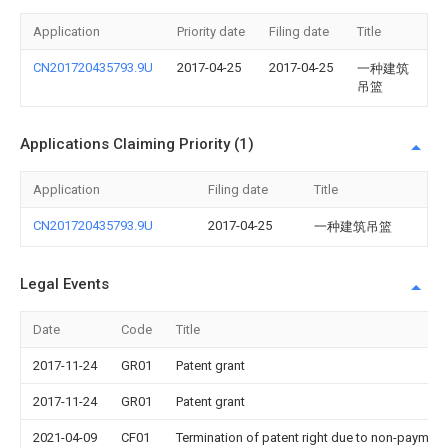
Application
Priority date
Filing date
Title
CN201720435793.9U
2017-04-25
2017-04-25
一种建筑
吊篮
Applications Claiming Priority (1)
Application
Filing date
Title
CN201720435793.9U
2017-04-25
一种建筑吊篮
Legal Events
Date
Code
Title
2017-11-24
GR01
Patent grant
2017-11-24
GR01
Patent grant
2021-04-09
CF01
Termination of patent right due to non-payment