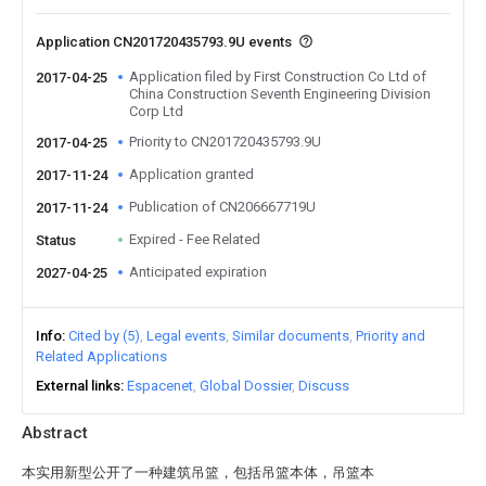
Application CN201720435793.9U events
Application filed by First Construction Co Ltd of
2017-04-25
China Construction Seventh Engineering Division
Corp Ltd
Priority to CN201720435793.9U
2017-04-25
Application granted
2017-11-24
Publication of CN206667719U
2017-11-24
Expired - Fee Related
Status
Anticipated expiration
2027-04-25
Info
Cited by (5)
Legal events
Similar documents
Priority and
Related Applications
External links
Espacenet
Global Dossier
Discuss
Abstract
本实用新型公开了一种建筑吊篮，包括吊篮本体，吊篮本