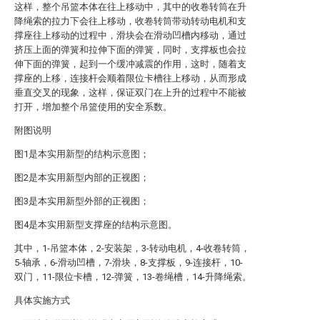
这样，整个吊篮本体在往上移动中，其中的收卷转筒在升
降绳索的拉力下会往上移动，收卷转筒带动转动电机和支
撑座往上移动的过程中，滑块会在滑动凹槽内移动，通过
挤压上面的弹簧和拉伸下面的弹簧，同时，支撑板也会拉
伸下面的弹簧，起到一个缓冲减震的作用，这时，随着支
撑座的上移，连接杆会顺着限位卡槽往上移动，从而形成
垂直交叉的现象，这样，保证双门在上升的过程中不能被
打开，增加整个吊篮使用的安全系数。
附图说明
图1是本实用新型的结构示意图；
图2是本实用新型内部的正视图；
图3是本实用新型外部的正视图；
图4是本实用新型支撑座的结构示意图。
其中，1-吊篮本体，2-安装架，3-转动电机，4-收卷转筒，
5-轴承，6-滑动凹槽，7-滑块，8-支撑板，9-连接杆，10-
双门，11-限位卡槽，12-弹簧，13-卷绳槽，14-升降绳索。
具体实施方式