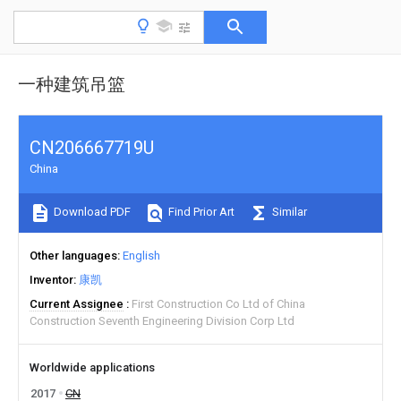
一种建筑吊篮
CN206667719U
China
Download PDF
Find Prior Art
Similar
Other languages
English
Inventor
康凯
Current Assignee
First Construction Co Ltd of China
Construction Seventh Engineering Division Corp Ltd
Worldwide applications
2017
CN