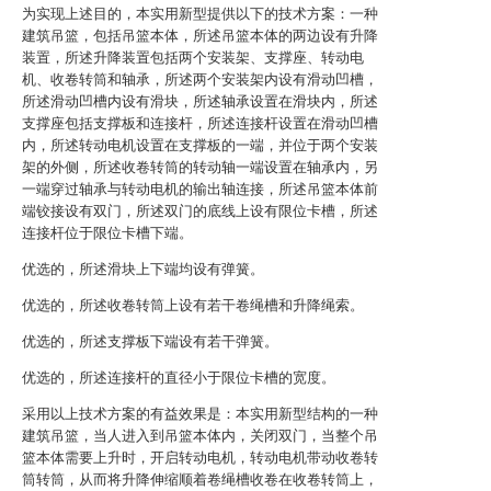
为实现上述目的，本实用新型提供以下的技术方案：一种
建筑吊篮，包括吊篮本体，所述吊篮本体的两边设有升降
装置，所述升降装置包括两个安装架、支撑座、转动电
机、收卷转筒和轴承，所述两个安装架内设有滑动凹槽，
所述滑动凹槽内设有滑块，所述轴承设置在滑块内，所述
支撑座包括支撑板和连接杆，所述连接杆设置在滑动凹槽
内，所述转动电机设置在支撑板的一端，并位于两个安装
架的外侧，所述收卷转筒的转动轴一端设置在轴承内，另
一端穿过轴承与转动电机的输出轴连接，所述吊篮本体前
端铰接设有双门，所述双门的底线上设有限位卡槽，所述
连接杆位于限位卡槽下端。
优选的，所述滑块上下端均设有弹簧。
优选的，所述收卷转筒上设有若干卷绳槽和升降绳索。
优选的，所述支撑板下端设有若干弹簧。
优选的，所述连接杆的直径小于限位卡槽的宽度。
采用以上技术方案的有益效果是：本实用新型结构的一种
建筑吊篮，当人进入到吊篮本体内，关闭双门，当整个吊
篮本体需要上升时，开启转动电机，转动电机带动收卷转
筒转筒，从而将升降伸缩顺着卷绳槽收卷在收卷转筒上，