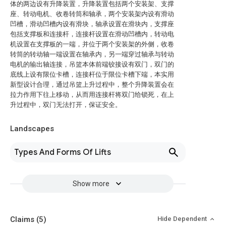
体的两边设有升降装置，升降装置包括两个安装架、支撑
座、转动电机、收卷转筒和轴承，两个安装架内设有滑动
凹槽，滑动凹槽内设有滑块，轴承设置在滑块内，支撑座
包括支撑板和连接杆，连接杆设置在滑动凹槽内，转动电
机设置在支撑板的一端，并位于两个安装架的外侧，收卷
转筒的转动轴一端设置在轴承内，另一端穿过轴承与转动
电机的输出轴连接，吊篮本体前端铰接设有双门，双门的
底线上设有限位卡槽，连接杆位于限位卡槽下端，本实用
新型设计合理，通过吊篮上升过程中，整个升降装置会在
拉力作用下往上移动，从而用连接杆将双门给锁死，在上
升过程中，双门无法打开，保证安全。
Landscapes
Types And Forms Of Lifts
Show more
Claims
(5)
Hide Dependent