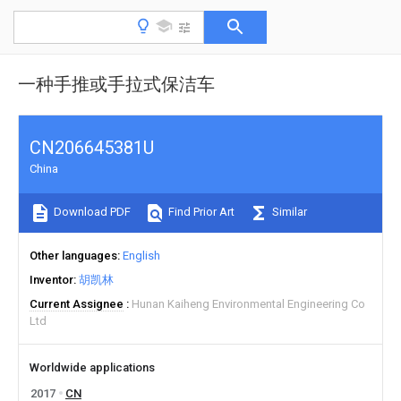
一种手推或手拉式保洁车
CN206645381U
China
Download PDF
Find Prior Art
Similar
Other languages
English
Inventor
胡凯林
Current Assignee
Hunan Kaiheng Environmental Engineering Co
Ltd
Worldwide applications
2017
CN