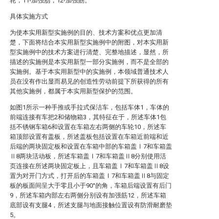
轮，11-加强肋，12-加强筋。
具体实施方式
为使本实用新型实施例的目的、技术方案和优点更加清
楚，下面将结合本实用新型实施例中的附图，对本实用新
型实施例中的技术方案进行清楚、完整地描述，显然，所
描述的实施例是本实用新型一部分实施例，而不是全部的
实施例。基于本实用新型中的实施例，本领域普通技术人
员在没有作出显而易见的创造性劳动前提下所获得的所有
其他实施例，都属于本实用新型保护的范围。
如图1所示一种手推或手拉式保洁车，包括车体1，车体的
前端连接有车把2和储物箱3，其特征在于，所述车体1包
括不锈钢车箱6和设置在车箱左右两侧的车轮10，所述车
箱顶部设置有盖板，所述盖板包括设置在车箱近前端和近
后端的两块固定板和设置在车箱中部的车箱盖Ⅰ7和车箱盖
Ⅱ8两块活动板，所述车箱盖Ⅰ7和车箱盖Ⅱ8分别使用活
页连接在所述两块固定板上，且车箱盖Ⅰ7和车箱盖Ⅱ8设
置为对开门方式，打开后的车箱盖Ⅰ7和车箱盖Ⅱ8与固定
板的板面间呈大于零且小于90°的角，车箱后端设置有后门
9，所述车箱内部左右两侧分别设有加强筋12，所述车箱
底部设有支腿4，所述支腿与地面接触位置设有防滑耐磨垫
5。