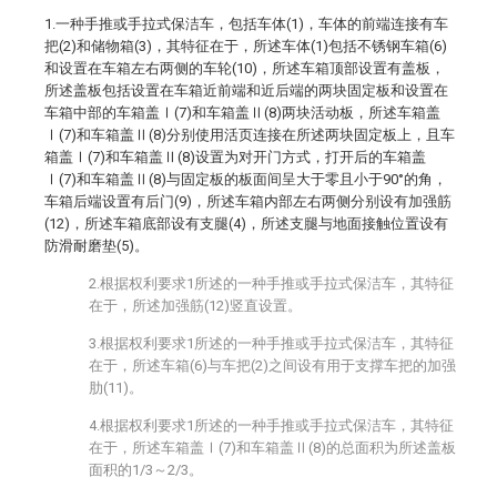
1.一种手推或手拉式保洁车，包括车体(1)，车体的前端连接有车
把(2)和储物箱(3)，其特征在于，所述车体(1)包括不锈钢车箱(6)
和设置在车箱左右两侧的车轮(10)，所述车箱顶部设置有盖板，
所述盖板包括设置在车箱近前端和近后端的两块固定板和设置在
车箱中部的车箱盖Ⅰ(7)和车箱盖Ⅱ(8)两块活动板，所述车箱盖
Ⅰ(7)和车箱盖Ⅱ(8)分别使用活页连接在所述两块固定板上，且车
箱盖Ⅰ(7)和车箱盖Ⅱ(8)设置为对开门方式，打开后的车箱盖
Ⅰ(7)和车箱盖Ⅱ(8)与固定板的板面间呈大于零且小于90°的角，
车箱后端设置有后门(9)，所述车箱内部左右两侧分别设有加强筋
(12)，所述车箱底部设有支腿(4)，所述支腿与地面接触位置设有
防滑耐磨垫(5)。
2.根据权利要求1所述的一种手推或手拉式保洁车，其特征
在于，所述加强筋(12)竖直设置。
3.根据权利要求1所述的一种手推或手拉式保洁车，其特征
在于，所述车箱(6)与车把(2)之间设有用于支撑车把的加强
肋(11)。
4.根据权利要求1所述的一种手推或手拉式保洁车，其特征
在于，所述车箱盖Ⅰ(7)和车箱盖Ⅱ(8)的总面积为所述盖板
面积的1/3～2/3。