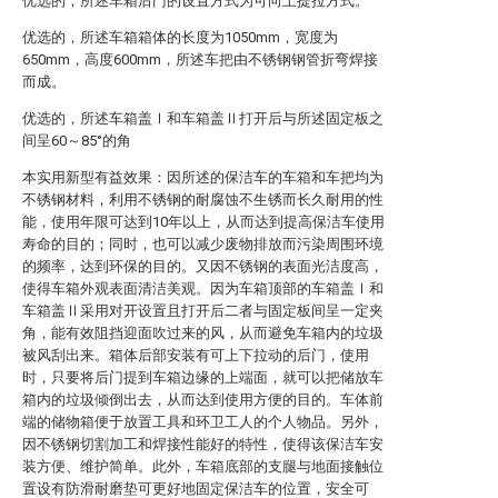
优选的，所述车箱后门的设置方式为可向上提拉方式。
优选的，所述车箱箱体的长度为1050mm，宽度为
650mm，高度600mm，所述车把由不锈钢钢管折弯焊接
而成。
优选的，所述车箱盖Ⅰ和车箱盖Ⅱ打开后与所述固定板之
间呈60～85°的角
本实用新型有益效果：因所述的保洁车的车箱和车把均为
不锈钢材料，利用不锈钢的耐腐蚀不生锈而长久耐用的性
能，使用年限可达到10年以上，从而达到提高保洁车使用
寿命的目的；同时，也可以减少废物排放而污染周围环境
的频率，达到环保的目的。又因不锈钢的表面光洁度高，
使得车箱外观表面清洁美观。因为车箱顶部的车箱盖Ⅰ和
车箱盖Ⅱ采用对开设置且打开后二者与固定板间呈一定夹
角，能有效阻挡迎面吹过来的风，从而避免车箱内的垃圾
被风刮出来。箱体后部安装有可上下拉动的后门，使用
时，只要将后门提到车箱边缘的上端面，就可以把储放车
箱内的垃圾倾倒出去，从而达到使用方便的目的。车体前
端的储物箱便于放置工具和环卫工人的个人物品。另外，
因不锈钢切割加工和焊接性能好的特性，使得该保洁车安
装方便、维护简单。此外，车箱底部的支腿与地面接触位
置设有防滑耐磨垫可更好地固定保洁车的位置，安全可