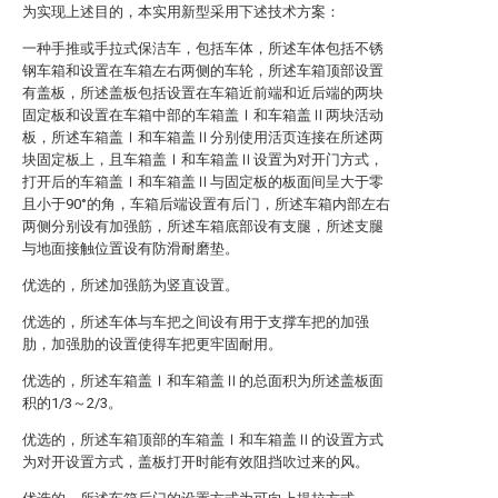
为实现上述目的，本实用新型采用下述技术方案：
一种手推或手拉式保洁车，包括车体，所述车体包括不锈
钢车箱和设置在车箱左右两侧的车轮，所述车箱顶部设置
有盖板，所述盖板包括设置在车箱近前端和近后端的两块
固定板和设置在车箱中部的车箱盖Ⅰ和车箱盖Ⅱ两块活动
板，所述车箱盖Ⅰ和车箱盖Ⅱ分别使用活页连接在所述两
块固定板上，且车箱盖Ⅰ和车箱盖Ⅱ设置为对开门方式，
打开后的车箱盖Ⅰ和车箱盖Ⅱ与固定板的板面间呈大于零
且小于90°的角，车箱后端设置有后门，所述车箱内部左右
两侧分别设有加强筋，所述车箱底部设有支腿，所述支腿
与地面接触位置设有防滑耐磨垫。
优选的，所述加强筋为竖直设置。
优选的，所述车体与车把之间设有用于支撑车把的加强
肋，加强肋的设置使得车把更牢固耐用。
优选的，所述车箱盖Ⅰ和车箱盖Ⅱ的总面积为所述盖板面
积的1/3～2/3。
优选的，所述车箱顶部的车箱盖Ⅰ和车箱盖Ⅱ的设置方式
为对开设置方式，盖板打开时能有效阻挡吹过来的风。