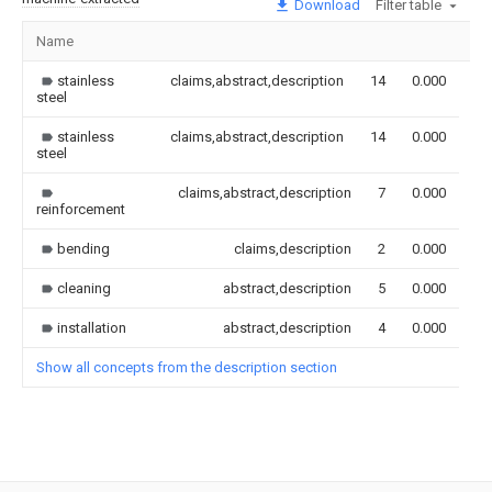
Download
Filter table
Name
Im
stainless
claims,abstract,description
14
0.000
steel
stainless
claims,abstract,description
14
0.000
steel
claims,abstract,description
7
0.000
reinforcement
bending
claims,description
2
0.000
cleaning
abstract,description
5
0.000
installation
abstract,description
4
0.000
Show all concepts from the description section