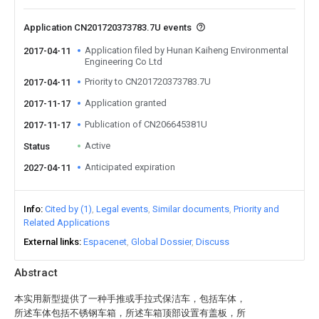
Application CN201720373783.7U events
Application filed by Hunan Kaiheng Environmental
2017-04-11
Engineering Co Ltd
Priority to CN201720373783.7U
2017-04-11
Application granted
2017-11-17
Publication of CN206645381U
2017-11-17
Active
Status
Anticipated expiration
2027-04-11
Info
Cited by (1)
Legal events
Similar documents
Priority and
Related Applications
External links
Espacenet
Global Dossier
Discuss
Abstract
本实用新型提供了一种手推或手拉式保洁车，包括车体，
所述车体包括不锈钢车箱，所述车箱顶部设置有盖板，所