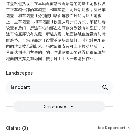
述盖板包括设置在车箱近前端和近后端的两块固定板和设
置在车箱中部的车箱盖Ⅰ和车箱盖Ⅱ两块活动板，所述车
箱盖Ⅰ和车箱盖Ⅱ分别使用活页连接在所述两块固定板
上，且车箱盖Ⅰ和车箱盖Ⅱ设置为对开门方式，车箱后端
设置有后门，所述车箱内部左右两侧分别设有加强筋，所
述车箱底部设有支腿，所述支腿与地面接触位置设有防滑
耐磨垫。车箱顶部对开设置的两块盖板打开时能避免车箱
内的垃圾被风刮出来，箱体后部安装可上下拉动的后门，
从而达到使用方便的目的，防滑耐磨垫的设置使得车体与
地面的支撑更加稳固，便于环卫工人开展清扫作业。
Landscapes
Handcart
Show more
Claims
(8)
Hide Dependent