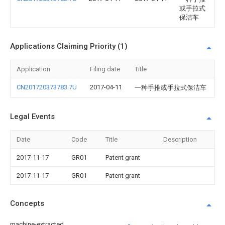
或手拉式
保洁车
Applications Claiming Priority (1)
Application
Filing date
Title
CN201720373783.7U
2017-04-11
一种手推或手拉式保洁车
Legal Events
Date
Code
Title
Description
2017-11-17
GR01
Patent grant
2017-11-17
GR01
Patent grant
Concepts
machine-extracted