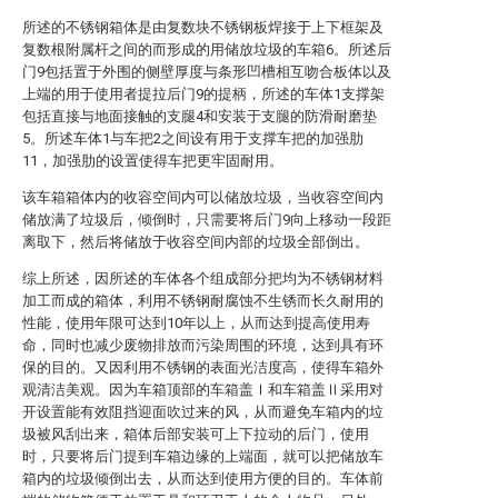
所述的不锈钢箱体是由复数块不锈钢板焊接于上下框架及
复数根附属杆之间的而形成的用储放垃圾的车箱6。所述后
门9包括置于外围的侧壁厚度与条形凹槽相互吻合板体以及
上端的用于使用者提拉后门9的提柄，所述的车体1支撑架
包括直接与地面接触的支腿4和安装于支腿的防滑耐磨垫
5。所述车体1与车把2之间设有用于支撑车把的加强肋
11，加强肋的设置使得车把更牢固耐用。
该车箱箱体内的收容空间内可以储放垃圾，当收容空间内
储放满了垃圾后，倾倒时，只需要将后门9向上移动一段距
离取下，然后将储放于收容空间内部的垃圾全部倒出。
综上所述，因所述的车体各个组成部分把均为不锈钢材料
加工而成的箱体，利用不锈钢耐腐蚀不生锈而长久耐用的
性能，使用年限可达到10年以上，从而达到提高使用寿
命，同时也减少废物排放而污染周围的环境，达到具有环
保的目的。又因利用不锈钢的表面光洁度高，使得车箱外
观清洁美观。因为车箱顶部的车箱盖Ⅰ和车箱盖Ⅱ采用对
开设置能有效阻挡迎面吹过来的风，从而避免车箱内的垃
圾被风刮出来，箱体后部安装可上下拉动的后门，使用
时，只要将后门提到车箱边缘的上端面，就可以把储放车
箱内的垃圾倾倒出去，从而达到使用方便的目的。车体前