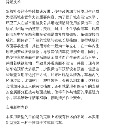
背景技术
随着社会经济持续快速发展，使得改善城市环境卫生已成
为提高城市竞争力的重要内容。为了提升城市清洁水平，
环卫工人在城市道路及公共场地清洁所使用的保洁车，必
须采用相适应的整洁，美观、耐用、不生锈保洁车。现有
保洁车中的车箱和推车架都是由复数块铁板、角铁焊接而
成的。因储存于车箱的垃圾与铁板长期接触，使得铁板的
表面容易生锈，其使用寿命一般为一年左右，在一年内生
锈破损变成废铁废物，导致其保洁车使用寿命短。同时，
也使得车箱表面生锈后脱落金属片而产生表面凹凸不平，
并附着铁锈脏物，导致其外观表面不清洁，并且，现有保
洁车箱顶部大多敞开，少数保洁车顶部设有顶盖，但是这
些顶盖采用半边打开方式，如果出现刮风情况，车厢内的
轻薄垃圾，比如树叶、塑料袋等，会被风刮出来，这样就
会增加环卫工人的劳动强度，还有就是现有保洁车的支腿
的金属部分直接与地面接触，使得车体与地面的摩擦阻力
小，容易导致保洁车滑动，影响清扫作业安全。
实用新型内容
本实用新型的目的是为克服上述现有技术的不足，本实用
新型提出一种手推或手拉式保洁车。