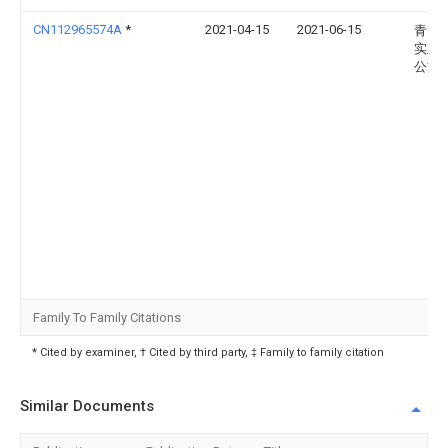
CN112965574A
*
2021-04-15
2021-06-15
青岛
实业
公司
Family To Family Citations
* Cited by examiner, † Cited by third party, ‡ Family to family citation
Similar Documents