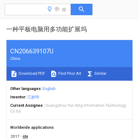
一种平板电脑用多功能扩展坞
CN206639107U
China
Download PDF
Find Prior Art
Similar
Other languages
English
Inventor
江妙玲
Current Assignee
Guangzhou Yun Xing Information Technology
Co ltd
Worldwide applications
2017
CN