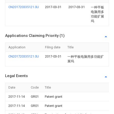
CN201720335121.0U
2017-03-31
2017-03-31
一种平板
电脑用多
功能扩展
坞
Applications Claiming Priority (1)
Application
Filing date
Title
CN201720335121.0U
2017-03-31
一种平板电脑用多功能扩
展坞
Legal Events
Date
Code
Title
2017-11-14
GR01
Patent grant
2017-11-14
GR01
Patent grant