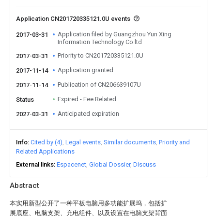
Application CN201720335121.0U events
Application filed by Guangzhou Yun Xing
2017-03-31
Information Technology Co ltd
Priority to CN201720335121.0U
2017-03-31
Application granted
2017-11-14
Publication of CN206639107U
2017-11-14
Expired - Fee Related
Status
Anticipated expiration
2027-03-31
Info
Cited by (4)
Legal events
Similar documents
Priority and
Related Applications
External links
Espacenet
Global Dossier
Discuss
Abstract
本实用新型公开了一种平板电脑用多功能扩展坞，包括扩
展底座、电脑支架、充电组件、以及设置在电脑支架背面