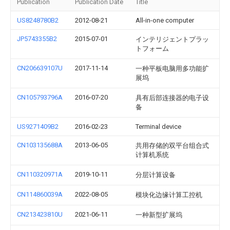
Publication
Publication Date
Title
US8248780B2
2012-08-21
All-in-one computer
JP5743355B2
2015-07-01
インテリジェントプラッ
トフォーム
CN206639107U
2017-11-14
一种平板电脑用多功能扩
展坞
CN105793796A
2016-07-20
具有后部连接器的电子设
备
US9271409B2
2016-02-23
Terminal device
CN103135688A
2013-06-05
共用存储的双平台组合式
计算机系统
CN110320971A
2019-10-11
分层计算设备
CN114860039A
2022-08-05
模块化边缘计算工控机
CN213423810U
2021-06-11
一种新型扩展坞