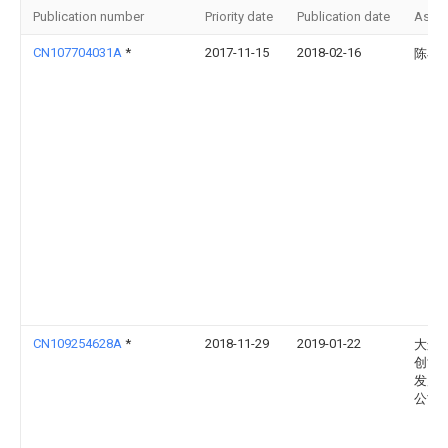
Publication number
Priority date
Publication date
Assi
CN107704031A
*
2017-11-15
2018-02-16
陈小
CN109254628A
*
2018-11-29
2019-01-22
大连
创世
发展
公司