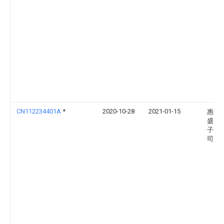
CN112234401A
*
2020-10-28
2021-01-15
惠州
盛高
子有
司