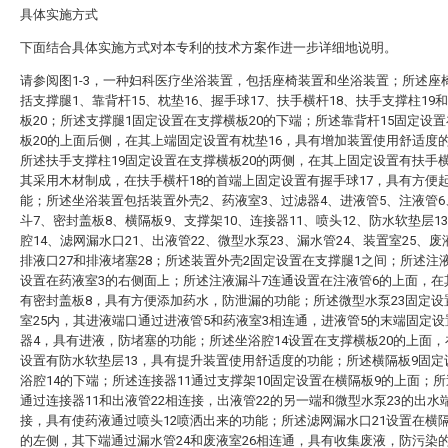
具体实施方式
下面结合具体实施方式对本专利的技术方案作进一步详细地说明。
请参阅图1-3，一种妇科医疗坐浴装置，包括座椅装置和坐浴装置；所述座
括支撑腿1、靠背杆15、枕垫16、握手球17、扶手横杆18、扶手支撑柱19
板20；所述支撑腿1固定设置在支撑横板20的下端；所述靠背杆15固定设
板20的上面后侧，在其上端固定设置有枕垫16，具有增加装置使用舒适度
所述扶手支撑柱19固定设置在支撑横板20的两侧，在其上固定设置有扶手横
其采用木材制成，在扶手横杆18的首端上固定设置有握手球17，具有方便
能；所述坐浴装置包括装置外壳2、药液室3、过滤器4、进液管5、注液管
斗7、密封盖板8、横隔板9、支撑架10、连接器11、喷头12、防水软垫层1
腔14、滤网漏水口21、出液管22、微型水泵23、漏水管24、装置室25、废
排液口27和排液堵塞28；所述装置外壳2固定设置在支撑腿1之间；所述注
设置在药液室3的右侧面上；所述注液漏斗7连通设置在注液管6的上面，在
有密封盖板8，具有方便添加药水，防泄漏的功能；所述微型水泵23固定设
室25内，其进液端口通过进液管5和药液室3相连通，进液管5的末端固定
器4，具有进液，防堵塞的功能；所述坐浴腔14设置在支撑横板20的上面
设置有防水软垫层13，具有提升装置使用舒适度的功能；所述横隔板9固定
浴腔14的下端；所述连接器11通过支撑架10固定设置在横隔板9的上面；所
通过连接器11和出液管22相连接，出液管22的另一端和微型水泵23的出水
接，具有使药液通过喷头12喷洒出来的功能；所述滤网漏水口21设置在横
的左侧，其下端通过漏水管24和废液室26相连通，具有收集废液，防污染