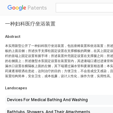
Patents
一种妇科医疗坐浴装置
Abstract
本实用新型公开了一种妇科医疗坐浴装置，包括座椅装置和坐浴装置；所
板的上面后侧；所述扶手支撑柱固定设置在支撑横板的两侧，在其上固定
杆的首端上固定设置有握手球；所述装置外壳固定设置在支撑腿之间；所
的右侧面上；所述微型水泵固定设置在装置室内，其进液端口通过进液管
漏水口设置在横隔板上面的左侧，其下端通过漏水管和废液室相连通；本
药液逐渐喷洒在患处，达到治疗的目的；方便卫生，不会造成交叉感染，
装置结构简单，安全卫生，成本低廉，设计人性化，操作方便，实用性高
Landscapes
Devices For Medical Bathing And Washing
Bathtubs, Showers, And Their Attachments