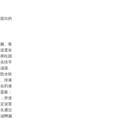
中提出的
撑腿、靠
定设置在
支撑柱固
，在扶手
过滤器、
、防水软
室、排液
置在药液
封盖板；
通；所述
固定设置
喷头通过
述滤网漏