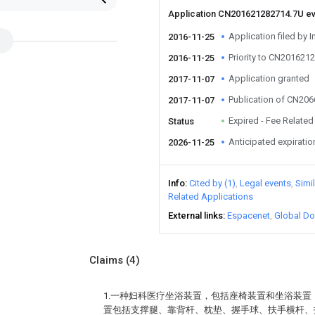
Application CN201621282714.7U e
Application filed by I
2016-11-25
Priority to CN201621
2016-11-25
Application granted
2017-11-07
Publication of CN20
2017-11-07
Expired - Fee Related
Status
Anticipated expiratio
2026-11-25
Info
Cited by (1)
Legal events
Simi
Related Applications
External links
Espacenet
Global Do
Claims
(4)
1.一种妇科医疗坐浴装置，包括座椅装置和坐浴装
置包括支撑腿、靠背杆、枕垫、握手球、扶手横杆、