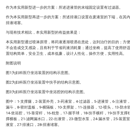
作为本实用新型进一步的方案：所述进液管的末端固定设置有过滤器。
作为本实用新型再进一步的方案：所述排液口设置在废液室的下端，在其
排液堵塞。
与现有技术相比，本实用新型的有益效果是：
本实用新型通过喷淋原理，将药液逐渐喷洒在患处，达到治疗的目的；方
不会造成交叉感染，且有利于节省药液消耗量；通过坐椅，提高了使用舒
置结构简单，安全卫生，成本低廉，设计人性化，操作方便，实用性高。
附图说明
图1为妇科医疗坐浴装置的结构示意图。
图2为妇科医疗坐浴装置中扶手的结构示意图。
图3为妇科医疗坐浴装置中坐浴腔的结构示意图。
图中：1-支撑腿，2-装置外壳，3-药液室，4-过滤器，5-进液管，6-注液管，
漏斗，8-密封盖板，9-横隔板，10-支撑架，11-连接器，12-喷头，13-防
14-坐浴腔，15-靠背杆，16-枕垫，17-握手球，18-扶手横杆，19-扶手支撑柱
撑横板，21-滤网漏水口，22-出液管，23-微型水泵，24-漏水管，25-装置室
液室，27-排液口，28-排液堵塞。