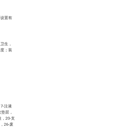
内设置有
便卫生，
适度；装
7-注液
水软垫层，
，20-支
，26-废