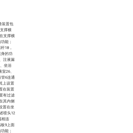
椅装置包
和支撑横
置在支撑横
的功能；
杆18，
起身的功
6、注液漏
3、坐浴
液室26、
液管6连通
其上设置
置在装置
设置有过滤
，在其内侧
设置在坐
述喷头12
端相连
隔板9上面
的功能；