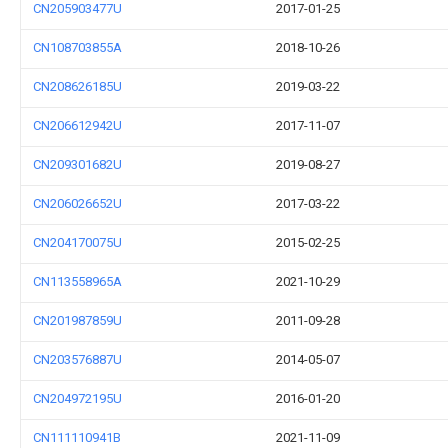
CN205903477U
2017-01-25
CN108703855A
2018-10-26
CN208626185U
2019-03-22
CN206612942U
2017-11-07
CN209301682U
2019-08-27
CN206026652U
2017-03-22
CN204170075U
2015-02-25
CN113558965A
2021-10-29
CN201987859U
2011-09-28
CN203576887U
2014-05-07
CN204972195U
2016-01-20
CN111110941B
2021-11-09