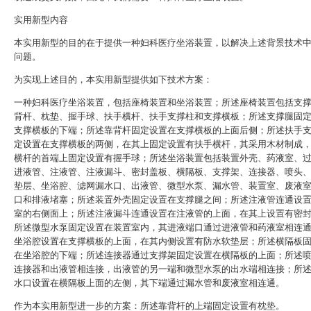
实用新型内容
本实用新型的目的在于提供一种妇科医疗坐浴装置，以解决上述背景技术
问题。
为实现上述目的，本实用新型提供如下技术方案：
一种妇科医疗坐浴装置，包括座椅装置和坐浴装置；所述座椅装置包括支
背杆、枕垫、握手球、扶手横杆、扶手支撑柱和支撑横板；所述支撑腿固
支撑横板的下端；所述靠背杆固定设置在支撑横板的上面后侧；所述扶手
定设置在支撑横板的两侧，在其上固定设置有扶手横杆，其采用木材制成
横杆的首端上固定设置有握手球；所述坐浴装置包括装置外壳、药液室、
进液管、注液管、注液漏斗、密封盖板、横隔板、支撑架、连接器、喷头
垫层、坐浴腔、滤网漏水口、出液管、微型水泵、漏水管、装置室、废液
口和排液堵塞；所述装置外壳固定设置在支撑腿之间；所述注液管连通设
室的右侧面上；所述注液漏斗连通设置在注液管的上面，在其上设置有密
所述微型水泵固定设置在装置室内，其进液端口通过进液管和药液室相连
坐浴腔设置在支撑横板的上面，在其内侧设置有防水软垫层；所述横隔板
在坐浴腔的下端；所述连接器通过支撑架固定设置在横隔板的上面；所述
连接器和出液管相连接，出液管的另一端和微型水泵的出水端相连接；所
水口设置在横隔板上面的左侧，其下端通过漏水管和废液室相连通。
作为本实用新型进一步的方案：所述靠背杆的上端固定设置有枕垫。