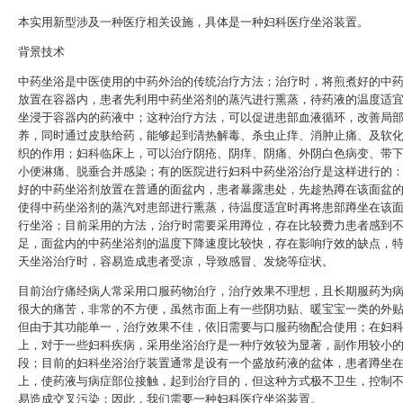
本实用新型涉及一种医疗相关设施，具体是一种妇科医疗坐浴装置。
背景技术
中药坐浴是中医使用的中药外治的传统治疗方法；治疗时，将煎煮好的中
放置在容器内，患者先利用中药坐浴剂的蒸汽进行熏蒸，待药液的温度适
坐浸于容器内的药液中；这种治疗方法，可以促进患部血液循环，改善局
养，同时通过皮肤给药，能够起到清热解毒、杀虫止痒、消肿止痛、及软
织的作用；妇科临床上，可以治疗阴疮、阴痒、阴痛、外阴白色病变、带
小便淋痛、脱垂合并感染；有的医院进行妇科中药坐浴治疗是这样进行的
好的中药坐浴剂放置在普通的面盆内，患者暴露患处，先趁热蹲在该面盆
使得中药坐浴剂的蒸汽对患部进行熏蒸，待温度适宜时再将患部蹲坐在该
行坐浴；目前采用的方法，治疗时需要采用蹲位，存在比较费力患者感到
足，面盆内的中药坐浴剂的温度下降速度比较快，存在影响疗效的缺点，
天坐浴治疗时，容易造成患者受凉，导致感冒、发烧等症状。
目前治疗痛经病人常采用口服药物治疗，治疗效果不理想，且长期服药为
很大的痛苦，非常的不方便，虽然市面上有一些阴功贴、暖宝宝一类的外
但由于其功能单一，治疗效果不佳，依旧需要与口服药物配合使用；在妇
上，对于一些妇科疾病，采用坐浴治疗是一种疗效较为显著，副作用较小
段；目前的妇科坐浴治疗装置通常是设有一个盛放药液的盆体，患者蹲坐
上，使药液与病症部位接触，起到治疗目的，但这种方式极不卫生，控制
易造成交叉污染；因此，我们需要一种妇科医疗坐浴装置。