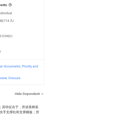
vents
ndividual
282714.7U
6612942U
n
lar documents
Priority and
ssier
Discuss
Hide Dependent
置；其特征在于，所述座椅装
扶手支撑柱和支撑横板；所