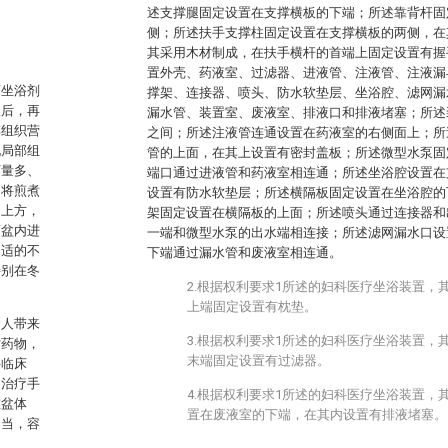
述支撑腿固定设置在支撑横板的下端；所述靠背杆固
侧；所述扶手支撑柱固定设置在支撑横板的两侧，在
其采用木材制成，在扶手横杆的首端上固定设置有握
置外壳、药液室、过滤器、进液管、注液管、注液漏
药坐浴剂
撑架、连接器、喷头、防水软垫层、坐浴腔、滤网漏
宜后，再
漏水管、装置室、废液室、排液口和排液堵塞；所述
部组织营
之间；所述注液管连通设置在药液室的右侧面上；所
化局部组
管的上面，在其上设置有密封盖板；所述微型水泵固
下量多、
端口通过进液管和药液室相连通；所述坐浴腔设置在
：将煎煮
设置有防水软垫层；所述横隔板固定设置在坐浴腔的
的上方，
架固定设置在横隔板的上面；所述喷头通过连接器和
面盆内进
一端和微型水泵的出水端相连接；所述滤网漏水口设
不适的不
下端通过漏水管和废液室相连通。
特别在冬
2.根据权利要求1所述的妇科医疗坐浴装置，
上端固定设置有枕垫。
病人带来
3.根据权利要求1所述的妇科医疗坐浴装置，
贴药物，
末端固定设置有过滤器。
科临床
的治疗手
4.根据权利要求1所述的妇科医疗坐浴装置，
在盆体
置在废液室的下端，在其内设置有排液堵塞。
不当，容