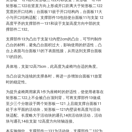
矩形板二122在竖直方向上形成开口距离大于矩形板二122
宽度的开口结构；台面板11嵌于开口结构内，台面板11大
小与开口结构适配；支撑部件13包括使台面板11与支架 12
高度平齐的支撑部件一131和设于支架高度方向中部的支
撑部件二132。
支撑部件13为凸出于支架12内壁2cm的凸台，可节约制作
凸台的材料，避免凸台面积过大，影响使用的舒适性，凸
台上表面与台面板11的下表面抵接，从而达到支撑台面板
11的目的。
具体地，支架12高75cm，此高度为桌椅均合适的角度。
当凸台设为连续的支撑条时，将进一步增加台面板11放置
时的稳定性。
为提升桌椅两用家具1作为座椅时的舒适性，使使用者靠在
矩形板二122上不会被凸台顶到背，可将支撑部件13做成
至少三个分散设于两个矩形板一121 上且能支撑台面板11
处于水平面的活动块，矩形板一121内壁设有高度与活动
块适配、长度略大于活动块的通孔14供活动块活动，活动
块与通孔14在支架 12高度方向转轴连接。
本实施例中，支撑部件一131为活动块，支撑部件二132为