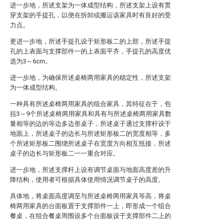
进一步地，所述支架为一体成型结构，所述支架上设有贯
穿支架的手提孔，以便在拆卸或搬运该家具时有良好的受
力点。
更进一步地，所述手提孔设于矩形板二的上部，所述手提
孔的上表面与支撑部件一的上表面平齐，手提孔的高度优
选为3～6cm。
进一步地，为确保所述桌椅两用家具的稳定性，所述支架
为一体成型结构。
一种具有所述桌椅两用家具的组合家具，其特征在于，包
括3～9个所述桌椅两用家具和具有与所述桌椅两用家具数
量相等的边的等边多边形桌子，所述桌子通过支撑杆设于
地面上，所述桌子的边长与所述矩形板二的宽度相等，多
个所述矩形板二围绕所述桌子在宽度方向相互抵接，所述
桌子的边长与矩形板二一一重合对应。
进一步地，所述支撑杆上设有调节桌面与地面高度差的升
降结构，使用者可根据具体使用情况调节桌子的高度。
具体地，将桌面高度调至与所述桌椅两用家具等高，将桌
椅两用家具的台面板置于支撑部件一上，即形成一个组合
餐桌，在组合餐桌周围设多个台面板设于支撑部件二上的