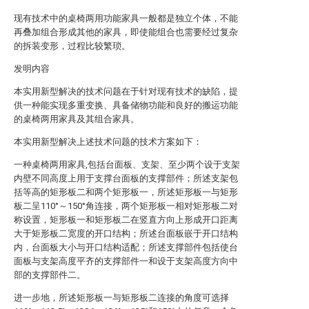
现有技术中的桌椅两用功能家具一般都是独立个体，不能
再叠加组合形成其他的家具，即使能组合也需要经过复杂
的拆装变形，过程比较繁琐。
发明内容
本实用新型解决的技术问题在于针对现有技术的缺陷，提
供一种能实现多重变换、具备储物功能和良好的搬运功能
的桌椅两用家具及其组合家具。
本实用新型解决上述技术问题的技术方案如下：
一种桌椅两用家具,包括台面板、支架、至少两个设于支架
内壁不同高度上用于支撑台面板的支撑部件；所述支架包
括等高的矩形板二和两个矩形板一，所述矩形板一与矩形
板二呈110°～150°角连接，两个矩形板一相对矩形板二对
称设置，矩形板一和矩形板二在竖直方向上形成开口距离
大于矩形板二宽度的开口结构；所述台面板嵌于开口结构
内，台面板大小与开口结构适配；所述支撑部件包括使台
面板与支架高度平齐的支撑部件一和设于支架高度方向中
部的支撑部件二。
进一步地，所述矩形板一与矩形板二连接的角度可选择