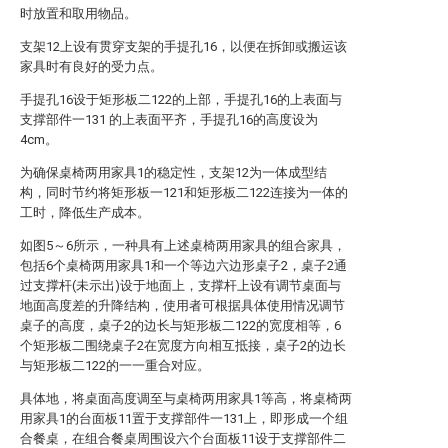
时放置和取用物品。
支架12上设有贯穿支架的手提孔16，以便在拆卸或搬运该
家具时有良好的受力点。
手提孔16设于矩形板二122的上部，手提孔16的上表面与
支撑部件一131 的上表面平齐，手提孔16的高度设为
4cm。
为确保桌椅两用家具1的稳定性，支架12为一体成型结
构，同时节约将矩形板一121和矩形板二122连接为一体的
工时，降低生产成本。
如图5～6所示，一种具有上述桌椅两用家具的组合家具，
包括6个桌椅两用家具1和一个等边六边形桌子2，桌子2通
过支撑杆(未示出)设于地面上，支撑杆上设有调节桌面与
地面高度差的升降结构，使用者可根据具体使用情况调节
桌子的高度，桌子2的边长与矩形板二122的宽度相等，6
个矩形板二围绕桌子2在宽度方向相互抵接，桌子2的边长
与矩形板二122的一一重合对应。
具体地，将桌面高度调至与桌椅两用家具1等高，将桌椅两
用家具1的台面板11置于支撑部件一131上，即形成一个组
合餐桌，在组合餐桌周围设六个台面板11设于支撑部件二