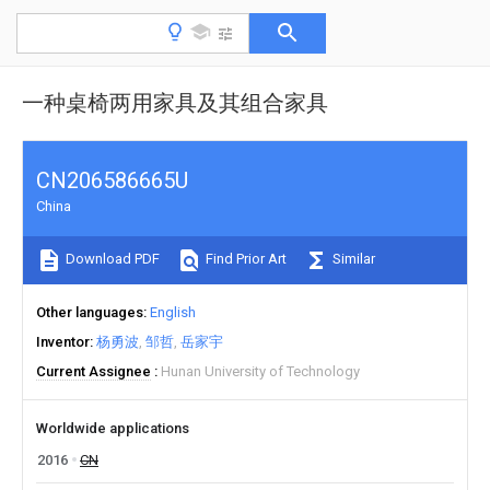
一种桌椅两用家具及其组合家具
CN206586665U
China
Download PDF
Find Prior Art
Similar
Other languages
English
Inventor
杨勇波
邹哲
岳家宇
Current Assignee
Hunan University of Technology
Worldwide applications
2016
CN