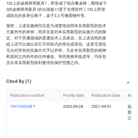
132上的桌椅两用家具1，即形成了组合餐桌椅；围绕桌子
2的桌椅两用家具1的台面板11置于支撑部件二132上即形
成组合的多座位椅子，桌子2上可搁置物件等。
显然，上述实施例仅仅是为清楚地说明本实用新型的技术
方案所作的举例，而并非是对本实用新型的实施方式的限
定。对于所属领域的普通技术人员来说，在上述说明的基
础上还可以做出其它不同形式的变化或变动。这里无需也
无法对所有的实施方式予以穷举。凡在本实用新型的精神
和原则之内所作的任何修改、等同替换和改进等，均应包
含在本实用新型权利要求的保护范围之内。
Cited By (1)
Publication number
Priority date
Publication date
Assi
TWI738530B
*
2020-09-28
2021-09-01
策品
股份
公司