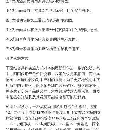
图1为所述桌椅两用家具的结构示意图。
图2为台面板置于支撑部件(活动块)上时的局部视图。
图3为活动块恢复至通孔内的局部示意图。
图4为台面板即将放入支撑部件(支撑条)中的局部示意图。
图5为组合家具作为组合餐桌的结构示意图。
图6为组合家具作为多座位椅子的结构示意图。
具体实施方式
下面结合具体实施方式对本实用新型作进一步的说明。其
中，附图仅用于示例性说明，表示的仅是示意图，而非实
物图，不能理解为对本专利的限制；为了更好地说明本实
用新型的实施例，附图某些部件会有省略、放大或缩小，
并不代表实际产品的尺寸；对本领域技术人员来说，附图
中某些公知结构及其说明可能省略是可以理解的。
如图1～4所示，一种桌椅两用家具,包括台面板11、支架
12、两个设于支架12内壁不同高度上用于支撑台面板的支
撑部件13；支架12包括等高的矩形板二122和两个矩形板
一121，矩形板一121与矩形板二122呈120°角连接，两个
矩形板一121相对矩形板二122对称设置，矩形板一121和