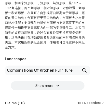
形板二和两个矩形板一，矩形板一与矩形板二呈110º～
150º角连接，两个矩形板一相对矩形板二对称设置，矩形
板一和矩形板二在竖直方向形成开口距离大于矩形板二宽
度的开口结构；台面板嵌于开口结构内，台面板大小与开
口结构适配；支撑部件包括使台面板与支架高度平齐的支
撑部件一和设于支架高度方向中部的支撑部件二。本实用
新型的桌椅两用家具，通过台面板位置变换实现桌椅两
用，活动块设计在增强使用者舒适体验的同时增强家具的
美观。本实用新型的组合家具，使用者可灵活选择不同组
合方式。
Landscapes
Combinations Of Kitchen Furniture
Show more
Claims
(10)
Hide Dependent