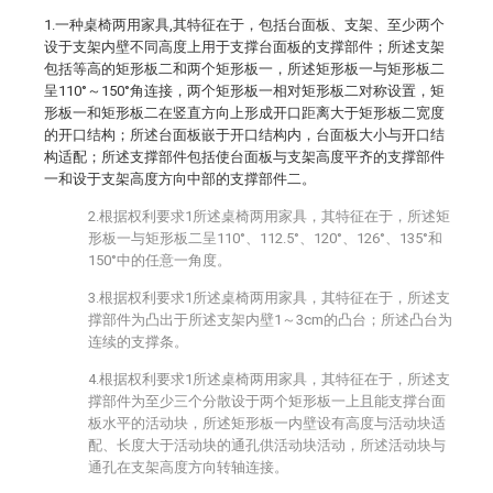
1.一种桌椅两用家具,其特征在于，包括台面板、支架、至少两个
设于支架内壁不同高度上用于支撑台面板的支撑部件；所述支架
包括等高的矩形板二和两个矩形板一，所述矩形板一与矩形板二
呈110°～150°角连接，两个矩形板一相对矩形板二对称设置，矩
形板一和矩形板二在竖直方向上形成开口距离大于矩形板二宽度
的开口结构；所述台面板嵌于开口结构内，台面板大小与开口结
构适配；所述支撑部件包括使台面板与支架高度平齐的支撑部件
一和设于支架高度方向中部的支撑部件二。
2.根据权利要求1所述桌椅两用家具，其特征在于，所述矩
形板一与矩形板二呈110°、112.5°、120°、126°、135°和
150°中的任意一角度。
3.根据权利要求1所述桌椅两用家具，其特征在于，所述支
撑部件为凸出于所述支架内壁1～3cm的凸台；所述凸台为
连续的支撑条。
4.根据权利要求1所述桌椅两用家具，其特征在于，所述支
撑部件为至少三个分散设于两个矩形板一上且能支撑台面
板水平的活动块，所述矩形板一内壁设有高度与活动块适
配、长度大于活动块的通孔供活动块活动，所述活动块与
通孔在支架高度方向转轴连接。