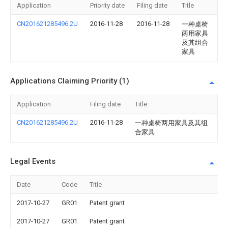
Application
Priority date
Filing date
Title
CN201621285496.2U
2016-11-28
2016-11-28
一种桌椅
两用家具
及其组合
家具
Applications Claiming Priority (1)
Application
Filing date
Title
CN201621285496.2U
2016-11-28
一种桌椅两用家具及其组
合家具
Legal Events
Date
Code
Title
2017-10-27
GR01
Patent grant
2017-10-27
GR01
Patent grant