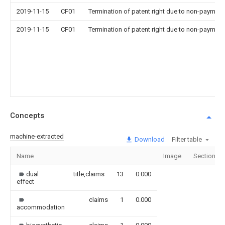
2019-11-15
CF01
Termination of patent right due to non-payment
2019-11-15
CF01
Termination of patent right due to non-payment
Concepts
machine-extracted
Download
Filter table
Name
Image
Sections
dual
title,claims
13
0.000
effect
claims
1
0.000
accommodation