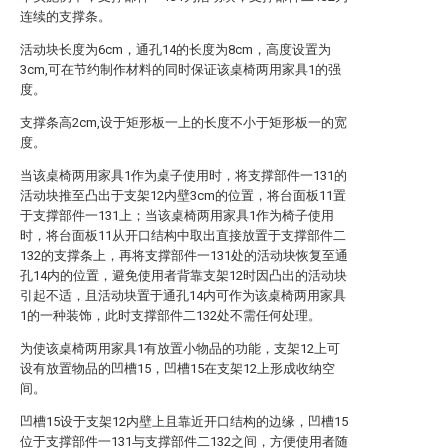
连续的支撑条。
活动块长度为6cm，通孔14的长度为8cm，高度设置为
3cm,可在节约制作材料的同时保证该桌椅两用家具1的强
度。
支撑条高2cm,设于矩形板一上的长度不小于矩形板一的宽
度。
当该桌椅两用家具1作为桌子使用时，将支撑部件一131的
活动块推至凸出于支架12内壁3cm的位置，将台面板11置
于支撑部件一131上；当该桌椅两用家具1作为椅子使用
时，将台面板11从开口结构中取出直接放置于支撑部件二
132的支撑条上，再将支撑部件一131处的活动块恢复至通
孔14内的位置，避免使用者背靠支架12时因凸出的活动块
引起不适，且活动块置于通孔14内可作为该桌椅两用家具
1的一种装饰，此时支撑部件二132处不需任何处理。
为使该桌椅两用家具1有放置小物品的功能，支架12上可
设有放置物品的凹槽15，凹槽15在支架12上形成收纳空
间。
凹槽15设于支架12内壁上且靠近开口结构的边缘，凹槽15
位于支撑部件一131与支撑部件二132之间，方便使用者随