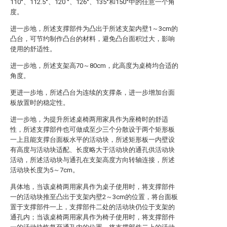
110°、112.5°、120 °、126°、135°和150°中的任意一个角
度。
进一步地，所述支撑部件为凸出于所述支架内壁1～3cm的
凸台，可节约制作凸台的材料，避免凸台面积过大，影响
使用的舒适性。
进一步地，所述支架高70～80cm，此高度为桌椅均合适的
角度。
更进一步地，所述凸台为连续的支撑条，进一步增加台面
板放置时的稳定性。
进一步地，为提升所述桌椅两用家具作为座椅时的舒适
性，所述支撑部件也可做成至少三个分散设于两个矩形板
一上且能支撑台面板水平的活动块，所述矩形板一内壁设
有高度与活动块适配、长度略大于活动块的通孔供活动块
活动，所述活动块与通孔在支架高度方向转轴连接，所述
活动块长度为5～7cm。
具体地，当该桌椅两用家具作为桌子使用时，将支撑部件
一的活动块推至凸出于支架内壁2～3cm的位置，将台面板
置于支撑部件一上，支撑部件二处的活动块仍位于支架的
通孔内；当该桌椅两用家具作为椅子使用时，将支撑部件