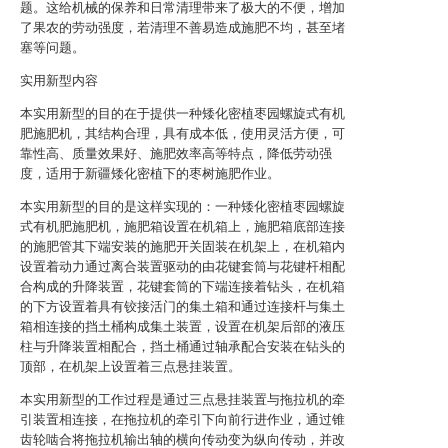
题。这给机械的保养和日常清理带来了极大的不便，增加
了果农的劳动强度，若清理不善易造成施肥不均，甚至堵
塞等问题。
实用新型内容
本实用新型的目的在于提供一种矮化密植枣园螺旋式有机
肥施肥机，其结构合理，具有成本低，使用灵活方便，可
靠性高、质量效果好、施肥效率高等特点，降低劳动强
度，适用于新疆矮化密植下的枣树施肥作业。
本实用新型的目的是这样实现的：一种矮化密植枣园螺旋
式有机肥施肥机，施肥箱设置在机箱上，施肥箱底部连接
的施肥管其下端安装的施肥开关固装在机架上，在机箱内
设置着动力通过离合装置驱动的由花键套筒与花键杆相配
合构成的升降装置，花键套筒的下端连接着钻头，在机箱
的下方设置着具有铰接活门的集土箱和通过连接杆与集土
箱相连接的挡土桶构成集土装置，设置在机架后部的液压
柱与升降装置相配合，挡土桶通过轴承配合安装在钻头的
顶部，在机架上设置着三点悬挂装置。
本实用新型的工作过程是通过三点悬挂装置与拖拉机的牵
引装置相连接，在拖拉机的牵引下向前行进作业，通过锥
齿轮啮合将拖拉机输出轴的横向传动变为纵向传动，并改