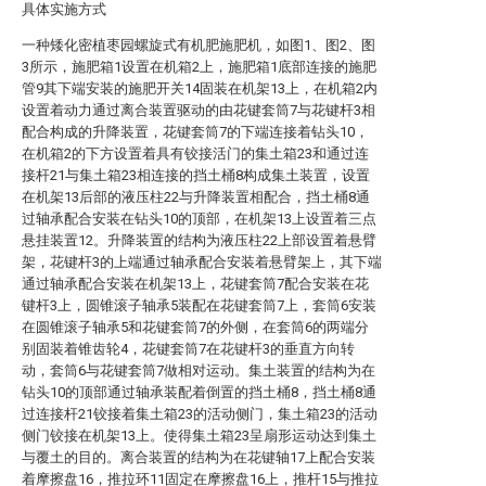
具体实施方式
一种矮化密植枣园螺旋式有机肥施肥机，如图1、图2、图
3所示，施肥箱1设置在机箱2上，施肥箱1底部连接的施肥
管9其下端安装的施肥开关14固装在机架13上，在机箱2内
设置着动力通过离合装置驱动的由花键套筒7与花键杆3相
配合构成的升降装置，花键套筒7的下端连接着钻头10，
在机箱2的下方设置着具有铰接活门的集土箱23和通过连
接杆21与集土箱23相连接的挡土桶8构成集土装置，设置
在机架13后部的液压柱22与升降装置相配合，挡土桶8通
过轴承配合安装在钻头10的顶部，在机架13上设置着三点
悬挂装置12。升降装置的结构为液压柱22上部设置着悬臂
架，花键杆3的上端通过轴承配合安装着悬臂架上，其下端
通过轴承配合安装在机架13上，花键套筒7配合安装在花
键杆3上，圆锥滚子轴承5装配在花键套筒7上，套筒6安装
在圆锥滚子轴承5和花键套筒7的外侧，在套筒6的两端分
别固装着锥齿轮4，花键套筒7在花键杆3的垂直方向转
动，套筒6与花键套筒7做相对运动。集土装置的结构为在
钻头10的顶部通过轴承装配着倒置的挡土桶8，挡土桶8通
过连接杆21铰接着集土箱23的活动侧门，集土箱23的活动
侧门铰接在机架13上。使得集土箱23呈扇形运动达到集土
与覆土的目的。离合装置的结构为在花键轴17上配合安装
着摩擦盘16，推拉环11固定在摩擦盘16上，推杆15与推拉