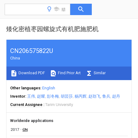
矮化密植枣园螺旋式有机肥施肥机
CN206575822U
China
Download PDF
Find Prior Art
Similar
Other languages
English
Inventor
王伟
赵耀
彭冬梅
胡芸莎
杨丙辉
赵劲飞
鲁兵
赵丹
Current Assignee
Tarim University
Worldwide applications
2017
CN