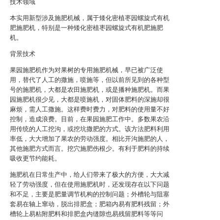
技术领域
本实用新型涉及施肥机械，属于矮化密植枣园螺旋式有机
肥施肥机，特别是一种矮化密植枣园螺旋式有机肥施肥
机。
背景技术
果园施肥机作为对果树的专用施肥机械，早已被广泛使
用，替代了人工的撒施，喷施等，但以前所见到的各种型
号的施肥机，大都是农田施肥机，或是播种施肥机。而果
园施肥机很少见，大都是喷施机，对固体肥料的深施却很
麻烦，需人工撒施。这样费时费力，对肥料的使用量不好
控制，造成浪费。目前，在果园施肥工作中。多数果农沿
用传统的人工挖沟，或挖坑撒肥的方式。该方法肥料利用
率低，大大增加了果农的劳动强度。相比开沟施肥的人，
其他施肥方式而言。挖穴施肥伤根少。有利于肥料的持续
吸收更节约能耗。
施肥机在日常生产中，给人们带来了极大的方便，大大减
轻了劳动强度，但在使用施肥机时，还发现存在以下问题
和不足，主要是肥量调节机构的控制问题；外槽轮与阻塞
套易在轴上窜动，脱出排肥盒；肥箱内易有肥料残留；外
槽轮上易粘附肥料和排肥盒内缝隙也易残留肥料等等问