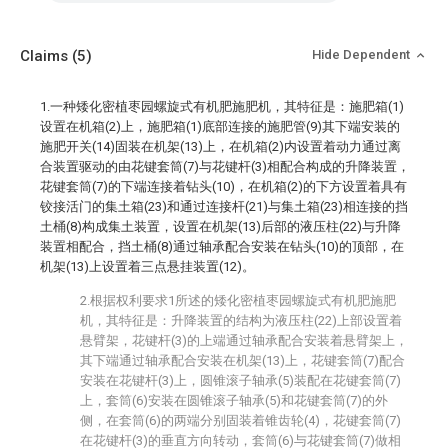
Claims
(5)
Hide Dependent
1.一种矮化密植枣园螺旋式有机肥施肥机，其特征是：施肥箱(1)
设置在机箱(2)上，施肥箱(1)底部连接的施肥管(9)其下端安装的
施肥开关(14)固装在机架(13)上，在机箱(2)内设置着动力通过离
合装置驱动的由花键套筒(7)与花键杆(3)相配合构成的升降装置，
花键套筒(7)的下端连接着钻头(10)，在机箱(2)的下方设置着具有
铰接活门的集土箱(23)和通过连接杆(21)与集土箱(23)相连接的挡
土桶(8)构成集土装置，设置在机架(13)后部的液压柱(22)与升降
装置相配合，挡土桶(8)通过轴承配合安装在钻头(10)的顶部，在
机架(13)上设置着三点悬挂装置(12)。
2.根据权利要求1所述的矮化密植枣园螺旋式有机肥施肥
机，其特征是：升降装置的结构为液压柱(22)上部设置着
悬臂架，花键杆(3)的上端通过轴承配合安装着悬臂架上，
其下端通过轴承配合安装在机架(13)上，花键套筒(7)配合
安装在花键杆(3)上，圆锥滚子轴承(5)装配在花键套筒(7)
上，套筒(6)安装在圆锥滚子轴承(5)和花键套筒(7)的外
侧，在套筒(6)的两端分别固装着锥齿轮(4)，花键套筒(7)
在花键杆(3)的垂直方向转动，套筒(6)与花键套筒(7)做相