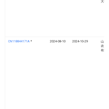
大学
CN118844171A
*
2024-08-10
2024-10-29
山东
农业
有限