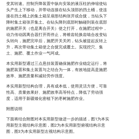
变其转速。控制升降装置中纵向安装的液压柱的伸缩使钻
头产生上下移动，并带动连接在钻头顶部的挡土桶，使连
接在挡土桶上的集土箱呈扇形结构张开或合拢，当钻头下
降时集土箱张开集土。在钻头降到底部时触碰到装在底部
的施肥开关（也是离合开关）使之打开，在施肥过程中，
动力传动因离合器打开而停止，将锥齿轮换齿啮合改变钻
头转向，施肥完毕后，施肥开关关闭，钻头被提起反转上
升，再次带动集土箱使之合拢完成覆土。实现挖穴、集
土、施肥、覆土作业一气呵成。
本实用新型通过三点悬挂装置确保施肥作业稳定运行，将
施肥装置和集土装置与之结合为一体，有效地提高是施肥
效率、施肥质量和减轻劳作强度。
本实用新型结构合理，具有成本低，使用灵活方便，可靠
性高、质量效果好、施肥效率高等特点，降低了劳动强
度，适用于新疆矮化密植下的枣树施肥作业。
附图说明
下面将结合附图对本实用新型做进一步的描述，图1为本实
用新型主视结构示意图，图2为本实用新型俯视结构示意
图，图3为本实用新型左视结构示意图。