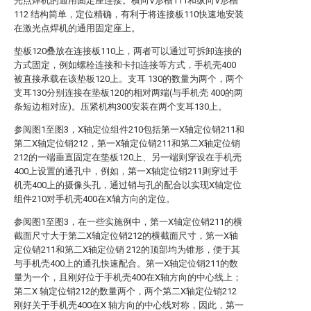
光点焊机的通用固定座连接。横向V形槽111和纵向V形槽
112 结构简单，定位精确，有利于将连接板110快速地安装
在激光点焊机的通用固定座上。
垫板120叠放在连接板110上，两者可以通过可拆卸连接的
方式固定，例如螺栓连接和卡扣连接等方式，手机壳400
被直接承载在该垫板120上。支耳 130的数量为两个，两个
支耳130分别连接在垫板120的相对两端(与手机壳 400的两
条短边相对应)。压紧机构300安装在两个支耳130上。
参阅图1至图3，X轴定位组件210包括第一X轴定位销211和
第二X轴定位销212，第一X轴定位销211和第二X轴定位销
212的一端垂直固定在垫板120上、另一端则穿设在手机壳
400上设置的通孔中，例如，第一X轴定位销211则穿过手
机壳400上的摄像头孔，通过销与孔的配合以实现X轴定位
组件210对手机壳400在X轴方向的定位。
参阅图1至图3，在一些实施例中，第一X轴定位销211的横
截面尺寸大于第二X轴定位销212的横截面尺寸，第一X轴
定位销211和第二X轴定位销 212的顶部均为锥形，便于其
与手机壳400上的通孔快速配合。第一X轴定位销211的数
量为一个，且刚好位于手机壳400在X轴方向的中心线上；
第二X 轴定位销212的数量两个，两个第二X轴定位销212
刚好关于手机壳400在X 轴方向的中心线对称，因此，第一