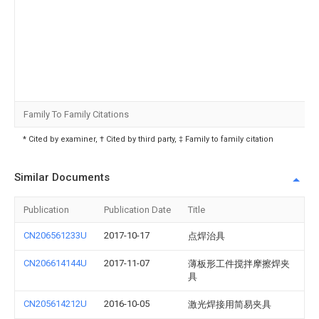
Family To Family Citations
* Cited by examiner, † Cited by third party, ‡ Family to family citation
Similar Documents
Publication
Publication Date
Title
CN206561233U
2017-10-17
点焊治具
CN206614144U
2017-11-07
薄板形工件搅拌摩擦焊夹
具
CN205614212U
2016-10-05
激光焊接用简易夹具