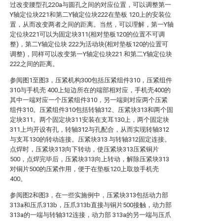
过改变腰型孔220a与圆孔之间的对应位置，可以调整第一
Y轴定位块221和第二Y轴定位块222在垫板 120上的安装位
置，从而改变两者之间的距离。当然，可以理解，第一Y轴
定位块221可以为固定块311(相对垫板120的位置不可调
整)，第二Y轴定位块 222为活动块(相对垫板120的位置可
调整)，同样可以改变第一Y轴定位块221 和第二Y轴定位块
222之间的距离。
参阅图1至图3，压紧机构300包括压紧组件310，压紧组件
310与手机壳 400上短边所在的端部相对应，手机壳400的
其中一端对应一个压紧组件310，另一端则对应两个压紧
组件310。压紧组件310包括转轴312、压紧块313和两个固
定块311。两个固定块311安装在支耳130上，两个固定块
311上均开设有孔，转轴312与孔配合，从而实现转轴312
与支耳130的转动连接。压紧块313 与转轴312固定连接。
点焊时，压紧块313向下转动，使压紧块313压紧铜片
500，点焊完毕后，压紧块313向上转动，解除压紧块313
对铜片500的压紧作用，便于在垫板120上取放手机壳
400。
参阅图2和图3，在一些实施例中，压紧块313包括动力部
313a和压爪313b，压爪313b直接与铜片500接触，动力部
313a的一端与转轴312连接，动力部 313a的另一端与压爪