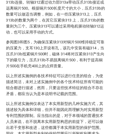
313b连接。转轴312通过动力部313a带动压爪313b接近或
远离铜片500。根据铜片500长度尺寸的大小，压爪313b的
数量可以做适当调整，例如，在一些压紧块313上，压爪
313b的数量为两个，在其它压紧块313 上，压爪313b的数
量则为三个。压紧块313可以通过采用电机驱动转轴312运
动，也可以采用手动的方式。
参阅图3和图5，为确保压紧块313对铜片500维持稳定可靠
的压紧力，支耳130上开设有孔，该孔中安装有磁314，当
压爪313b抵紧铜片500时，磁体 314将对压紧块313产生向
下的吸引力，压爪313b不易脱离铜片500，有利于提高铜
片500在手机壳400上的点焊质量。
以上所述实施例的各技术特征可以进行任意的组合，为使
描述简洁，未对上述实施例中的各个技术特征所有可能的
组合都进行描述，然而，只要这些技术特征的组合不存在
矛盾，都应当认为是本说明书记载的范围。
以上所述实施例仅表达了本实用新型的几种实施方式，其
描述较为具体和详细，但并不能因此而理解为对实用新型
专利范围的限制。应当指出的是，对于本领域的普通技术
人员来说，在不脱离本实用新型构思的前提下，还可以做
出若干变形和改进，这些都属于本实用新型的保护范围。
因此，本实用新型专利的保护范围应以所附权利要求为