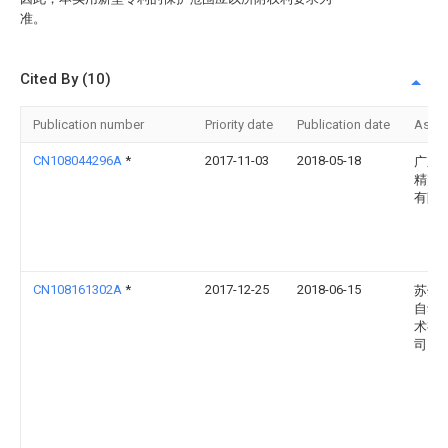
准。
Cited By (10)
Publication number
Priority date
Publication date
Assi
CN108044296A
*
2017-11-03
2018-05-18
广东
精密
有限
CN108161302A
*
2017-12-25
2018-06-15
苏州
自动
术有
司