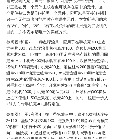
需要说明的是，当元件被称为“固定于”另一个元件，它可
以直接在另一个元件上或者也可以存在居中的元件。当一
个元件被认为是“连接”另一个元件，它可以是直接连接到
另一个元件或者可能同时存在居中元件。本文所使用的术
语“内”、“外”、“左”、“右”以及类似的表述只是为了说明的
目的，并不表示是唯一的实施方式。
参阅图1和图2，一种点焊治具，应用于在手机壳400上点
焊铜片500，该点焊治具包括底座100、定位机构200和压
紧机构300。工作时，底座100固定在激光点焊机的通用固
定座上，手机壳400则承载在底座100上，以便激光点焊机
将铜片500焊接到手机壳400上。定位机构200包括X轴定位
组件210和 Y轴定位组件220，X轴定位组件210和Y轴定位
组件220均设置在底座100上，两者用于对从X轴和Y轴方向
对手机壳400进行定位。压紧机构300 与底座100连接，当
定位机构200对手机壳400定位完成后，压紧机构300将从
上往下使铜片500压紧在手机壳400上，同时，也进一步从
Z轴方向对手机壳400进行定位。
参阅图1、图3和图4，在一些实施例中，底座100包括连接
板110、垫板120和支耳130。连接板110的底部设置有横向
V形槽111(平行于X轴方向) 和纵向V形槽112(平行于Y轴方
向)，连接板110通过横向V形槽111和纵向 V形槽112与激