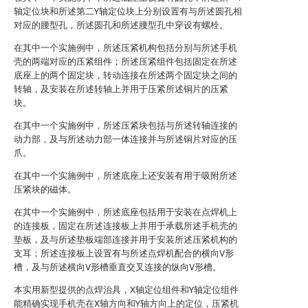
轴定位块和所述第二Y轴定位块上分别设置有与所述圆孔相
对应的腰型孔，所述圆孔和所述腰型孔中穿设有螺栓。
在其中一个实施例中，所述压紧机构包括分别与所述手机
壳的两端对应的压紧组件；所述压紧组件包括固定在所述
底座上的两个固定块，转动连接在所述两个固定块之间的
转轴，及安装在所述转轴上并用于压紧所述铜片的压紧
块。
在其中一个实施例中，所述压紧块包括与所述转轴连接的
动力部，及与所述动力部一体连接并与所述铜片对应的压
爪。
在其中一个实施例中，所述底座上还安装有用于吸附所述
压紧块的磁体。
在其中一个实施例中，所述底座包括用于安装在点焊机上
的连接板，固定在所述连接板上并用于承载所述手机壳的
垫板，及与所述垫板端部连接并用于安装所述压紧机构的
支耳；所述连接板上设置有与所述点焊机配合的横向V形
槽，及与所述横向V形槽垂直交叉连接的纵向V形槽。
本实用新型提供的点焊治具，X轴定位组件和Y轴定位组件
能精确实现手机壳在X轴方向和Y轴方向上的定位，压紧机