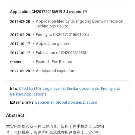
Application CN201720186919.3U events
Application filed by Guangdong Evenwin Precision
2017-02-28
Technology Co Ltd
Priority to CN201720186919.3U
2017-02-28
Application granted
2017-10-17
Publication of CN206561233U
2017-10-17
Expired - Fee Related
Status
Anticipated expiration
2027-02-28
Info
Cited by (10)
Legal events
Similar documents
Priority and
Related Applications
External links
Espacenet
Global Dossier
Discuss
Abstract
本实用新型涉及一种点焊治具。应用于在手机壳上点焊铜
片，包括底座，所述手机壳承载在所述底座上；定位机