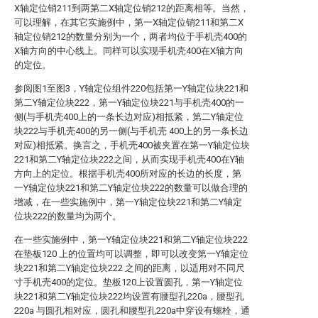
X轴定位销211到两第二X轴定位销212的距离相等。当然，
可以理解，在其它实施例中，第一X轴定位销211和第二X
轴定位销212的数量分别为一个，两者均位于手机壳400的
X轴方向的中心线上。同样可以实现手机壳400在X轴方向
的定位。
参阅图1至图3，Y轴定位组件220包括第一Y轴定位块221和
第二Y轴定位块222，第一Y轴定位块221与手机壳400的一
侧(与手机壳400上的一条长边对应)相抵紧，第二Y轴定位
块222与手机壳400的另一侧(与手机壳 400上的另一条长边
对应)相抵紧。换言之，手机壳400被夹置在第一Y轴定位块
221和第二Y轴定位块222之间，从而实现手机壳400在Y轴
方向上的定位。根据手机壳400所对应的长边的长度，第
一Y轴定位块221和第二Y轴定位块222的数量可以做合理的
增减，在一些实施例中，第一Y轴定位块221和第二Y轴定
位块222的数量均为两个。
在一些实施例中，第一Y轴定位块221和第二Y轴定位块222
在垫板120 上的位置均可以调整，即可以改变第一Y轴定位
块221和第二Y轴定位块222 之间的距离，以适用对不同尺
寸手机壳400的定位。垫板120上设置圆孔，第一Y轴定位
块221和第二Y轴定位块222均设置有腰型孔220a，腰型孔
220a 与圆孔相对应，圆孔和腰型孔220a中穿设有螺栓，通