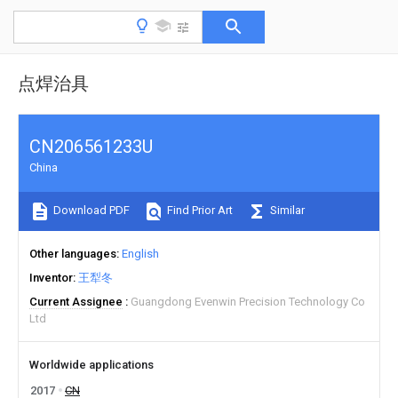
点焊治具
CN206561233U
China
Download PDF
Find Prior Art
Similar
Other languages
English
Inventor
王犁冬
Current Assignee
Guangdong Evenwin Precision Technology Co
Ltd
Worldwide applications
2017
CN