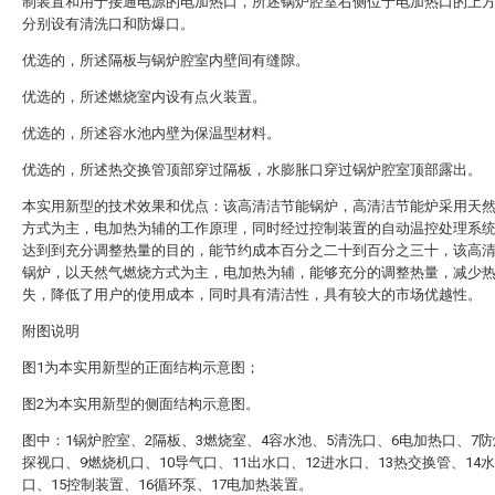
制装置和用于接通电源的电加热口，所述锅炉腔室右侧位于电加热口的上
分别设有清洗口和防爆口。
优选的，所述隔板与锅炉腔室内壁间有缝隙。
优选的，所述燃烧室内设有点火装置。
优选的，所述容水池内壁为保温型材料。
优选的，所述热交换管顶部穿过隔板，水膨胀口穿过锅炉腔室顶部露出。
本实用新型的技术效果和优点：该高清洁节能锅炉，高清洁节能炉采用天
方式为主，电加热为辅的工作原理，同时经过控制装置的自动温控处理系
达到到充分调整热量的目的，能节约成本百分之二十到百分之三十，该高
锅炉，以天然气燃烧方式为主，电加热为辅，能够充分的调整热量，减少
失，降低了用户的使用成本，同时具有清洁性，具有较大的市场优越性。
附图说明
图1为本实用新型的正面结构示意图；
图2为本实用新型的侧面结构示意图。
图中：1锅炉腔室、2隔板、3燃烧室、4容水池、5清洗口、6电加热口、7防
探视口、9燃烧机口、10导气口、11出水口、12进水口、13热交换管、14
口、15控制装置、16循环泵、17电加热装置。