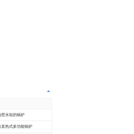
内壁水垢的锅炉
速直热式多功能锅炉