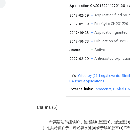
Application CN201720119721.3U e
Application filed by I
2017-02-09
Priority to CN201720
2017-02-09
Application granted
2017-10-03
Publication of CN20
2017-10-03
Active
Status
Anticipated expiratio
2027-02-09
Info
Cited by (2)
Legal events
Simi
Related Applications
External links
Espacenet
Global Do
Claims
(5)
1.一种高清洁节能锅炉，包括锅炉腔室(1)、燃烧室(3
(17),其特征在于：所述容水池(4)设于锅炉腔室(1