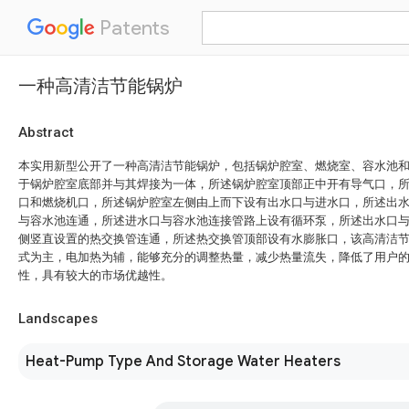
Patents
一种高清洁节能锅炉
Abstract
本实用新型公开了一种高清洁节能锅炉，包括锅炉腔室、燃烧室、容水池和
于锅炉腔室底部并与其焊接为一体，所述锅炉腔室顶部正中开有导气口，
口和燃烧机口，所述锅炉腔室左侧由上而下设有出水口与进水口，所述出
与容水池连通，所述进水口与容水池连接管路上设有循环泵，所述出水口
侧竖直设置的热交换管连通，所述热交换管顶部设有水膨胀口，该高清洁
式为主，电加热为辅，能够充分的调整热量，减少热量流失，降低了用户
性，具有较大的市场优越性。
Landscapes
Heat-Pump Type And Storage Water Heaters