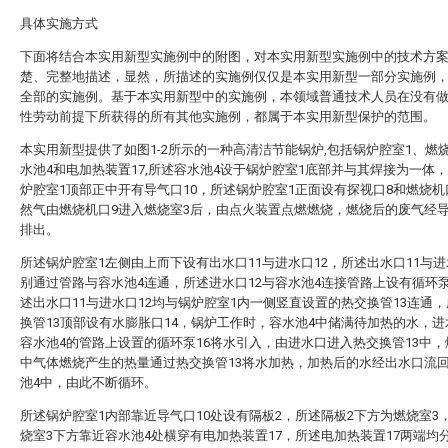
具体实施方式
下面将结合本实用新型实施例中的附图，对本实用新型实施例中的技术方
楚、完整地描述，显然，所描述的实施例仅仅是本实用新型一部分实施例
全部的实施例。基于本实用新型中的实施例，本领域普通技术人员在没有
性劳动前提下所获得的所有其他实施例，都属于本实用新型保护的范围。
本实用新型提供了如图1-2所示的一种高清洁节能锅炉,包括锅炉腔室1、燃
水池4和电加热装置17,所述容水池4设于锅炉腔室1底部并与其焊接为一体
炉腔室1顶部正中开有导气口10，所述锅炉腔室1正面设有探视口8和燃烧机
然气由燃烧机口9进入燃烧室3后，由点火装置点燃燃烧，燃烧后的废气经导
排出。
所述锅炉腔室1左侧由上而下设有出水口11与进水口12，所述出水口11与进
别通过管路与容水池4连通，所述进水口12与容水池4连接管路上设有循环泵
述出水口11与进水口12均与锅炉腔室1内一侧竖直设置的热交换管13连通
换管13顶部设有水膨胀口14，锅炉工作时，容水池4中储满待加热的水，进
容水池4的管路上设置的循环泵16将水引入，由进水口进入热交换管13中，
中气体燃烧产生的热量通过热交换管13将水加热，加热后的水经出水口流
池4中，由此不断循环。
所述锅炉腔室1内部靠近导气口10处设有隔板2，所述隔板2下方为燃烧室3
烧室3下方靠近容水池4处横穿有电加热装置17，所述电加热装置17两端均