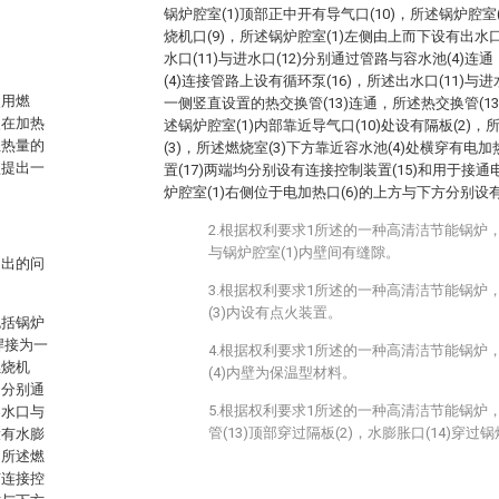
锅炉腔室(1)顶部正中开有导气口(10)，所述锅炉腔室(
烧机口(9)，所述锅炉腔室(1)左侧由上而下设有出水口(
水口(11)与进水口(12)分别通过管路与容水池(4)连
(4)连接管路上设有循环泵(16)，所述出水口(11)与进
使用燃
一侧竖直设置的热交换管(13)连通，所述热交换管(13
火在加热
述锅炉腔室(1)内部靠近导气口(10)处设有隔板(2)，
且热量的
(3)，所述燃烧室(3)下方靠近容水池(4)处横穿有电加
型提出一
置(17)两端均分别设有连接控制装置(15)和用于接通
炉腔室(1)右侧位于电加热口(6)的上方与下方分别设有
2.根据权利要求1所述的一种高清洁节能锅炉，
与锅炉腔室(1)内壁间有缝隙。
提出的问
3.根据权利要求1所述的一种高清洁节能锅炉
(3)内设有点火装置。
包括锅炉
焊接为一
4.根据权利要求1所述的一种高清洁节能锅炉
燃烧机
(4)内壁为保温型材料。
口分别通
5.根据权利要求1所述的一种高清洁节能锅炉
出水口与
管(13)顶部穿过隔板(2)，水膨胀口(14)穿过
设有水膨
，所述燃
有连接控