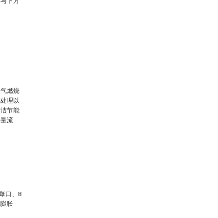
方与下方
然气燃烧
统处理以
清洁节能
热量流
爆口、8
水膨胀