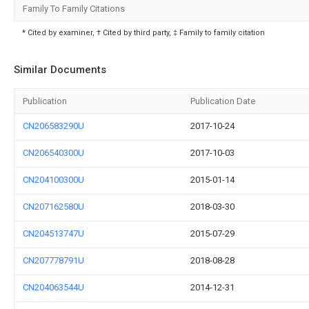
Family To Family Citations
* Cited by examiner, † Cited by third party, ‡ Family to family citation
Similar Documents
Publication
Publication Date
CN206583290U
2017-10-24
CN206540300U
2017-10-03
CN204100300U
2015-01-14
CN207162580U
2018-03-30
CN204513747U
2015-07-29
CN207778791U
2018-08-28
CN204063544U
2014-12-31