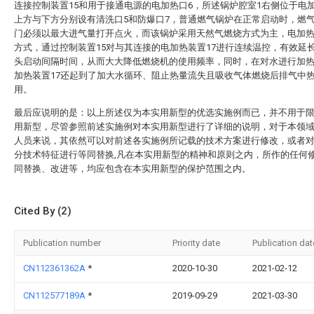
连接控制装置15和用于接通电源的电加热口6，所述锅炉腔室1右侧位于电
上方与下方分别设有清洗口5和防爆口7，普通燃气锅炉在正常启动时，燃
门必须以最大进气量打开点火，而该锅炉采用天然气燃烧方式为主，电加
方式，通过控制装置15对与其连接的电加热装置17进行连续温控，有效延
头启动间隔时间，从而大大降低燃烧机的使用频率，同时，在对水进行加
加热装置17还起到了加大水循环、阻止热量流失且吸收气体燃烧后排气中
用。
最后应说明的是：以上所述仅为本实用新型的优选实施例而已，并不用于
用新型，尽管参照前述实施例对本实用新型进行了详细的说明，对于本领
人员来说，其依然可以对前述各实施例所记载的技术方案进行修改，或者
分技术特征进行等同替换,凡在本实用新型的精神和原则之内，所作的任何
同替换、改进等，均应包含在本实用新型的保护范围之内。
Cited By (2)
Publication number
Priority date
Publication dat
CN112361362A
*
2020-10-30
2021-02-12
CN112577189A
*
2019-09-29
2021-03-30