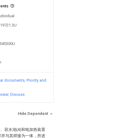
vents
ndividual
119721.3U
6540300U
n
lar documents
Priority and
ssier
Discuss
Hide Dependent
)、容水池(4)和电加热装置
)底部并与其焊接为一体，所述