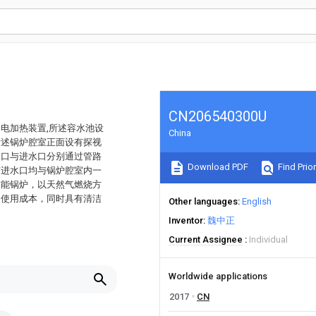
CN206540300U
电加热装置,所述容水池设
China
所述锅炉腔室正面设有探视
水口与进水口分别通过管路
Download PDF
Find Prior
与进水口均与锅炉腔室内一
节能锅炉，以天然气燃烧方
的使用成本，同时具有清洁
Other languages
English
Inventor
魏中正
Current Assignee
Individual
Worldwide applications
2017
CN