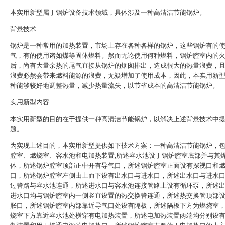
本实用新型属于锅炉设备技术领域，具体涉及一种高清洁节能锅炉。
背景技术
锅炉是一种常用的加热装置，市场上存在各种各样的锅炉，这些锅炉有的
气，有的使用诸如煤等固体燃料。然而无论使用何种燃料，锅炉腔室内的
后，尚有大量余热的尾气直接从锅炉的烟囱排出，造成很大的热量浪费，
浪费必然会带来燃料能源的浪费，无疑增加了使用成本，因此，本实用新
种能够较好地调整热量，减少热量流失，以节省成本的高清洁节能锅炉。
实用新型内容
本实用新型的目的在于提供一种高清洁节能锅炉，以解决上述背景技术中
题。
为实现上述目的，本实用新型提供如下技术方案：一种高清洁节能锅炉，
腔室、燃烧室、容水池和电加热装置,所述容水池设于锅炉腔室底部并与其
体，所述锅炉腔室顶部正中开有导气口，所述锅炉腔室正面设有探视口和
口，所述锅炉腔室左侧由上而下设有出水口与进水口，所述出水口与进水
过管路与容水池连通，所述进水口与容水池连接管路上设有循环泵，所述
进水口均与锅炉腔室内一侧竖直设置的热交换管连通，所述热交换管顶部
胀口，所述锅炉腔室内部靠近导气口处设有隔板，所述隔板下方为燃烧室
烧室下方靠近容水池处横穿有电加热装置，所述电加热装置两端均分别设