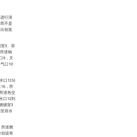
案进行清
，而不是
做出创造
烧室3、容
，所述锅
口9，天
气口10
水口12分
16，所
，所述热交
水口12到
燃烧室3
回至容水
，所述燃
分别设有