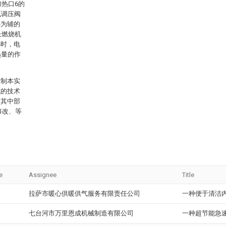
加热口6的
气调压阀
热为辅的
长燃烧机
热时，电
热量的作
限制本实
域的技术
对其中部
修改、等
e
Assignee
Title
拉萨市暖心供暖供气服务有限责任公司
一种便于清洁
七台河市万里恩成机械制造有限公司
一种超节能急