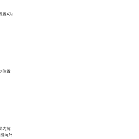
装置4为
划位置
梯内施
只能向外