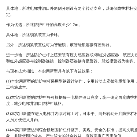
具体地，所述电梯井洞口外两侧分别设有两个转动支座，以确保防护栏杆
定。
作为优选，所述防护栏杆的高度至少1.2m。
具体地，所述锁紧装置为卡环。
另外，所述锁紧装置也可为智能锁，该智能锁连接有控制器。
进一步地，所述防护栏杆上还安装有压力感应器或/和红外感应器，该压力感
和红外感应器与控制器连接，控制器还连接有报警器。所述报警器为喇叭
与现有技术相比，本实用新型具有以下有益效果：
(1)本实用新型的防护栏杆采用型钢设计制作，专用转动支座都能重复使用
工措施成本。
(2)本实用新型的防护栏杆可根据每一电梯井洞口宽度，统一确定两扇防护
度，减少电梯井洞口防护栏规格。
(3)本实用新型在进入电梯井内临时施工时，可水平、向外转动开启防护栏
人员方便进入井内。
(4)本实用新型达到综合楼层围护栏杆整齐、美观、安全的标准，提高文明
象，并降低围护成本，产生较大的社会效益，有较高推广应用价值。