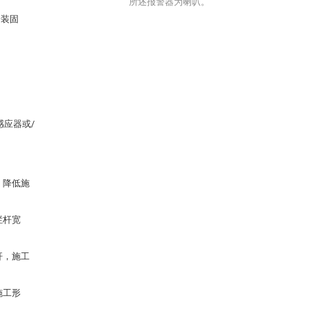
所述报警器为喇叭。
安装固
应器或/
。
，降低施
栏杆宽
杆，施工
施工形