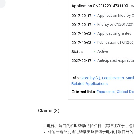
Application CN201720147311.XU e
Application filed by
2017-02-17
Priority to CN201720
2017-02-17
Application granted
2017-10-03
Publication of CN20
2017-10-03
Active
Status
Anticipated expiratio
2027-02-17
Info
Cited by (2)
Legal events
Simi
Related Applications
External links
Espacenet
Global Do
Claims
(8)
1.电梯井洞口的临时转动防护栏杆，其特征在于，
栏杆的一端分别通过转动支座安装于电梯井洞口外的