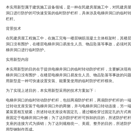
本实用新型属于建筑施工设备领域，是一种在民建房屋施工中，对民建房
洞口进行防护的可快速安装的临时防护栏杆，具体涉及电梯井洞口的临时
栏杆。
背景技术
在民建房屋工程施工中，在施工完每一楼层钢筋混凝土主体框架时，其楼
洞口没有围护，在楼层电梯井洞口易发生人员、物品坠落等事故，必须对
梯井洞口进行临时防护。
实用新型内容
本实用新型的目的在于提供电梯井洞口的临时转动防护栏杆，主要解决现
梯井洞口没有围护，在楼层电梯井洞口易发生人员、物品坠落等事故的问
用新型是一种可快速设置安装、能重复使用的临时防护栏杆模块。
为了实现上述目的，本实用新型采用的技术方案如下：
电梯井洞口的临时转动防护栏杆，包括两扇防护栏杆，两扇防护栏杆的一
过转动支座安装于电梯井洞口外的两侧，并与电梯井洞口转动连接，另一
紧装置相互锁紧；所述转动支座设有固定孔，通过螺栓穿过固定孔的方式
座固定于电梯井洞口外侧；为了达到防护栏杆可拆卸的目的，所述防护栏
支座的连接方式为插销；为了达到规格统一、美观、整齐的目的，所述防
用型钢制作而成。