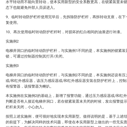
水平转动而不能向里转动，使本实用新型的安全系数更高，在锁紧装置未
态下也能避免外部人员误进入。
9、临时转动防护栏杆使用完毕后，先拆除防护栏杆，再拆转动支座，在下
复使用。
10、再次使用临时转动防护栏杆时，对损坏的红白相间的油漆进行补漆。
实施例2
电梯井洞口的临时转动防护栏杆，与实施例1不同的是，本实施例的锁紧装
锁，可通过控制器控制其打开/关闭。
实施例3
电梯井洞口的临时转动防护栏杆，与实施例2不同的是，本实施例还设有压
或/和红外感应器，该压力感应器或/和红外感应器安装在防护栏杆上，控制
有报警器，该报警器为喇叭。
本实施例在实施例2的基础上，新增了报警功能，通过压力感应器或/和红
判断是否有人接近电梯井洞口，若在锁紧装置未关闭的时候，发出报警提
栏杆未关闭，小心勿入。
按照上述实施例，便可很好地实现本实用新型。值得说明的是，基于上述
的前提下，为解决同样的技术问题，即使在本实用新型上做出的一些无实