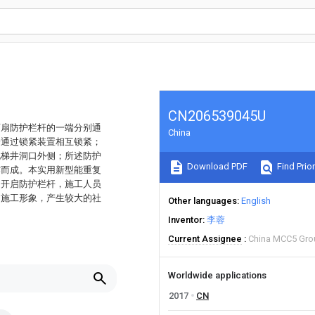
CN206539045U
两扇防护栏杆的一端分别通
China
端通过锁紧装置相互锁紧；
电梯井洞口外侧；所述防护
Download PDF
Find Prior
作而成。本实用新型能重复
动开启防护栏杆，施工人员
明施工形象，产生较大的社
Other languages
English
Inventor
李蓉
Current Assignee
China MCC5 Gro
Worldwide applications
2017
CN