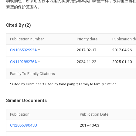
动或润色，所采用的技术方案的实质仍然与本实用新型一样，故其也应当
新型的保护范围内。
Cited By (2)
Publication number
Priority date
Publication d
CN106592992A
*
2017-02-17
2017-04-26
CN119288276A
*
2024-11-22
2025-01-10
Family To Family Citations
* Cited by examiner, † Cited by third party, ‡ Family to family citation
Similar Documents
Publication
Publication Date
CN206539045U
2017-10-03