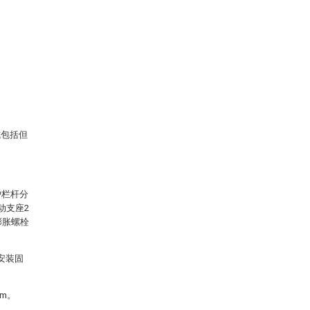
式包括但
护栏杆分
动支座2
膨胀螺栓
安装固
m。