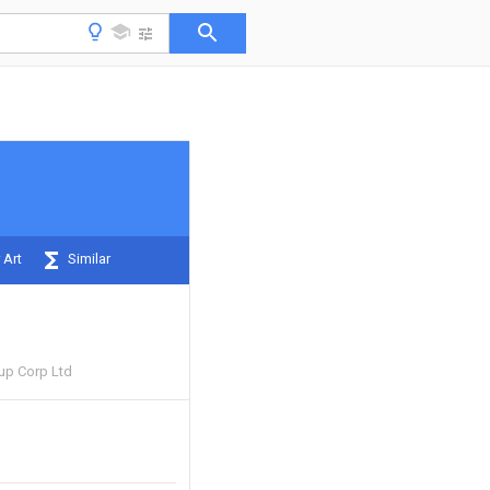
 Art
Similar
up Corp Ltd