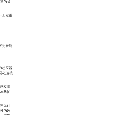
锁紧的状
一工程重
置为智能
力感应器
器还连接
外感应器
示本防护
结构设计
质性的改