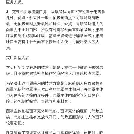
医务人员。
4、充气式面罩覆盖口鼻，吸氧管从面罩下穿过置于患者鼻
孔处。优点：独立性一般；预吸氧前提下可满足麻醉吸
氧，无预吸氧时提升氧饱和度快。缺点：胃镜管所进入的
面罩孔未正对口部，所以有时需移动面罩影响吸氧；患者
呼吸抑制不能辅助呼吸，需退出胃镜进行辅助通气；患者
吐口圈需将手伸至面罩下按压不方便，可能污染医务人
员。
实用新型内容
本实用新型要解决的技术问题是：提供一种辅助呼吸效果
好，且不影响胃镜检查操作的麻醉病人用胃镜检查面罩。
为解决上述问题采用的技术方案是：麻醉病人用胃镜检查
面罩包括能够罩住人体口鼻的面罩主体和用于将面罩主体
与人体头部连接的连接件，面罩主体内部空间为口鼻容
腔；还包括呼吸管、胃镜管和密封套；
面罩主体包括面罩壳体和气垫，面罩壳体的底部与气垫连
接，气垫上连接有充放气阀门，气垫底面形状与人体面部
轮廓适配；
呼吸管位于面罩壳体外部并与口鼻容腔连通，使用时，呼