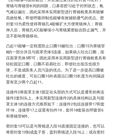
胃镜与胃镜管8 间的间隙，口鼻容腔12处于封闭状态，氧
气难以漏出，因此采用本实用新型进行胃镜检查具有能够
高效给氧；即使呼吸抑制也能够有效辅助通气的优点。密
封套13为柔性使得胃镜孔4能够扩大方便胃镜伸入；胃镜
伸入后，胃镜孔4又能够缩小与胃镜紧密贴合防止漏气，并
且不影响胃镜移动。
凸起11能够一定程度防止口圈15被吐出；口圈15为胃镜管
8的一部分并且与面罩壳体5连接，如果病人吐出口圈，按
压面罩壳体5即可；因此采用本实用新型进行胃镜检查具有
轻松固定口圈，口圈不容易吐出，即使吐出按压也很方
便，不造成医务人员污染的优点。为了进一步提高口圈被
吐出的难度，可在口圈15外表面沿口圈15长度方向间隔设
置有至少两个凸起11。
连接件2将面罩主体1固定在头部的方式可以是通常的将连
接件2套到头上。本实用新型连接件2的具体结构以及与面
罩主体1的连接方式推荐如下：连接件2包括连接带17和套
环18，连接带17上设置有扣件19，套环18套装在呼吸管6
和胃镜管8外。
密封套13可以是与胃镜进入段16直接固定连接的，也可以
将密封套13制成盖子形，盖到胃镜进入段16上；或在密封