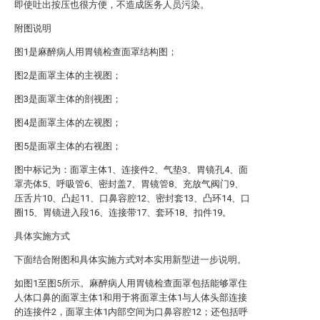
即使吐出按压也很方便，不造成医务人员污染。
附图说明
图1是麻醉病人用胃镜检查面罩结构图；
图2是面罩主体的主视图；
图3是面罩主体的剖视图；
图4是面罩主体的左视图；
图5是面罩主体的右视图；
图中标记为：面罩主体1、连接件2、气垫3、胃镜孔4、面
罩壳体5、呼吸管6、密封盖7、胃镜管8、充放气阀门9、
压舌片10、凸起11、口鼻容腔12、密封套13、凸环14、口
圈15、胃镜进入段16、连接带17、套环18、扣件19。
具体实施方式
下面结合附图和具体实施方式对本实用新型进一步说明。
如图1至图5所示。麻醉病人用胃镜检查面罩包括能够罩住
人体口鼻的面罩主体1和用于将面罩主体1与人体头部连接
的连接件2，面罩主体1内部空间为口鼻容腔12；还包括呼