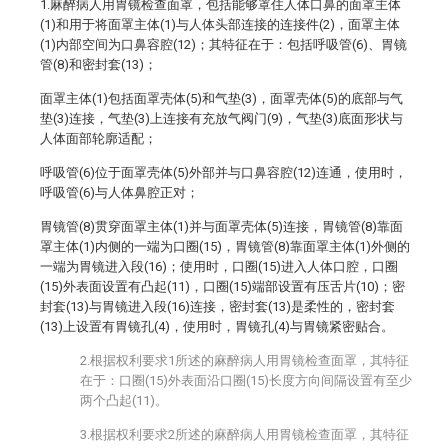
1.麻醉病人用胃镜检查面罩，包括能够罩住人体口鼻的面罩主体
(1)和用于将面罩主体(1)与人体头部连接的连接件(2)，面罩主体
(1)内部空间为口鼻容腔(12)；其特征在于：包括呼吸管(6)、胃镜
管(8)和密封套(13)；
面罩主体(1)包括面罩壳体(5)和气垫(3)，面罩壳体(5)的底部与气
垫(3)连接，气垫(3)上连接有充放气阀门(9)，气垫(3)底面形状与
人体面部轮廓适配；
呼吸管(6)位于面罩壳体(5)外部并与口鼻容腔(12)连通，使用时，
呼吸管(6)与人体鼻腔正对；
胃镜管(8)贯穿面罩主体(1)并与面罩壳体(5)连接，胃镜管(8)靠面
罩主体(1)内侧的一端为口圈(15)，胃镜管(8)靠面罩主体(1)外侧的
一端为胃镜进入段(16)；使用时，口圈(15)进入人体口腔，口圈
(15)外表面设置有凸起(11)，口圈(15)端部设置有压舌片(10)；密
封套(13)与胃镜进入段(16)连接，密封套(13)是柔性的，密封套
(13)上设置有胃镜孔(4)，使用时，胃镜孔(4)与胃镜紧密贴合。
2.根据权利要求1所述的麻醉病人用胃镜检查面罩，其特征
在于：口圈(15)外表面沿口圈(15)长度方向间隔设置有至少
两个凸起(11)。
3.根据权利要求2所述的麻醉病人用胃镜检查面罩，其特征