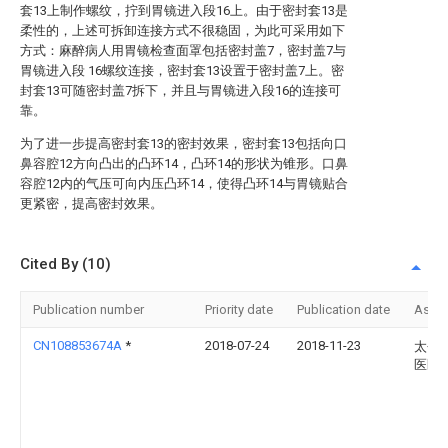
套13上制作螺纹，拧到胃镜进入段16上。由于密封套13是
柔性的，上述可拆卸连接方式不很稳固，为此可采用如下
方式：麻醉病人用胃镜检查面罩包括密封盖7，密封盖7与
胃镜进入段 16螺纹连接，密封套13设置于密封盖7上。密
封套13可随密封盖7拆下，并且与胃镜进入段16的连接可
靠。
为了进一步提高密封套13的密封效果，密封套13包括向口
鼻容腔12方向凸出的凸环14，凸环14的形状为锥形。口鼻
容腔12内的气压可向内压凸环14，使得凸环14与胃镜贴合
更紧密，提高密封效果。
Cited By (10)
Publication number
Priority date
Publication date
Assi
CN108853674A
*
2018-07-24
2018-11-23
太仓
医医