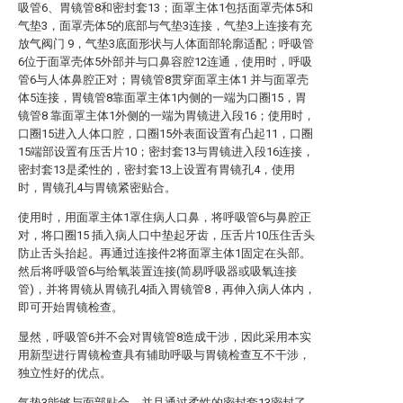
吸管6、胃镜管8和密封套13；面罩主体1包括面罩壳体5和
气垫3，面罩壳体5的底部与气垫3连接，气垫3上连接有充
放气阀门 9，气垫3底面形状与人体面部轮廓适配；呼吸管
6位于面罩壳体5外部并与口鼻容腔12连通，使用时，呼吸
管6与人体鼻腔正对；胃镜管8贯穿面罩主体1 并与面罩壳
体5连接，胃镜管8靠面罩主体1内侧的一端为口圈15，胃
镜管8 靠面罩主体1外侧的一端为胃镜进入段16；使用时，
口圈15进入人体口腔，口圈15外表面设置有凸起11，口圈
15端部设置有压舌片10；密封套13与胃镜进入段16连接，
密封套13是柔性的，密封套13上设置有胃镜孔4，使用
时，胃镜孔4与胃镜紧密贴合。
使用时，用面罩主体1罩住病人口鼻，将呼吸管6与鼻腔正
对，将口圈15 插入病人口中垫起牙齿，压舌片10压住舌头
防止舌头抬起。再通过连接件2将面罩主体1固定在头部。
然后将呼吸管6与给氧装置连接(简易呼吸器或吸氧连接
管)，并将胃镜从胃镜孔4插入胃镜管8，再伸入病人体内，
即可开始胃镜检查。
显然，呼吸管6并不会对胃镜管8造成干涉，因此采用本实
用新型进行胃镜检查具有辅助呼吸与胃镜检查互不干涉，
独立性好的优点。
气垫3能够与面部贴合，并且通过柔性的密封套13密封了