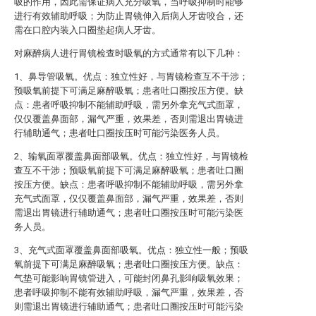
吸的作用，因此需保证病人充分吸氧，当呼吸抑制时能够
进行有效辅助呼吸；为防止胃镜伸入后病人牙齿咬合，还
需在口腔内装入口圈垫起病人牙齿。
对麻醉病人进行胃镜检查时吸氧的方式通常有以下几种：
1、鼻导管吸氧。优点：独立性好，与胃镜检查互不干涉；
预吸氧前提下可满足麻醉吸氧；患者吐口圈按压方便。缺
点：患者呼吸抑制不能辅助呼吸，需另外拿充气式面罩，
仅仅覆盖鼻面部，漏气严重，效果差，否则需退出胃镜进
行辅助通气；患者吐口圈按压时可能污染医务人员。
2、输氧面罩覆盖鼻面部吸氧。优点：独立性好，与胃镜检
查互不干涉；预吸氧前提下可满足麻醉吸氧；患者吐口圈
按压方便。缺点：患者呼吸抑制不能辅助呼吸，需另外拿
充气式面罩，仅仅覆盖鼻面部，漏气严重，效果差，否则
需退出胃镜进行辅助通气；患者吐口圈按压时可能污染医
务人员。
3、充气式面罩覆盖鼻面部吸氧。优点：独立性一般；预吸
氧前提下可满足麻醉吸氧；患者吐口圈按压方便。缺点：
气垫可能影响胃镜管进入，可能封闭鼻孔影响吸氧效果；
患者呼吸抑制不能有效辅助呼吸，漏气严重，效果差，否
则需退出胃镜进行辅助通气；患者吐口圈按压时可能污染