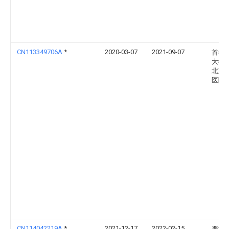
CN113349706A
*
2020-03-07
2021-09-07
首都
大学
北京
医院
CN114042219A
*
2021-12-17
2022-02-15
严波