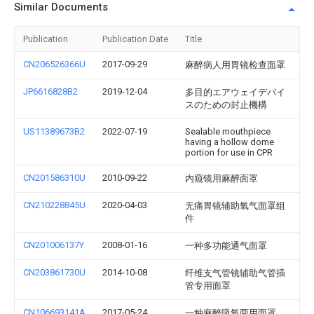
Similar Documents
Publication
Publication Date
Title
CN206526366U
2017-09-29
麻醉病人用胃镜检查面罩
JP6616828B2
2019-12-04
多目的エアウェイデバイ
スのための封止機構
US11389673B2
2022-07-19
Sealable mouthpiece
having a hollow dome
portion for use in CPR
CN201586310U
2010-09-22
内窥镜用麻醉面罩
CN210228845U
2020-04-03
无痛胃镜辅助氧气面罩组
件
CN201006137Y
2008-01-16
一种多功能通气面罩
CN203861730U
2014-10-08
纤维支气管镜辅助气管插
管专用面罩
CN106693141A
2017-05-24
一种麻醉吸氧两用面罩