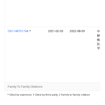
CN114870174A
*
2021-02-05
2022-08-09
中国
解放
略支
队特
学中
Family To Family Citations
* Cited by examiner, † Cited by third party, ‡ Family to family citation