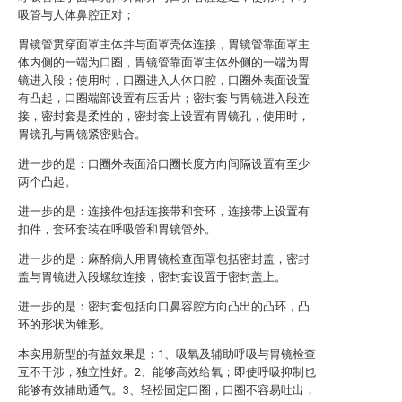
吸管与人体鼻腔正对；
胃镜管贯穿面罩主体并与面罩壳体连接，胃镜管靠面罩主
体内侧的一端为口圈，胃镜管靠面罩主体外侧的一端为胃
镜进入段；使用时，口圈进入人体口腔，口圈外表面设置
有凸起，口圈端部设置有压舌片；密封套与胃镜进入段连
接，密封套是柔性的，密封套上设置有胃镜孔，使用时，
胃镜孔与胃镜紧密贴合。
进一步的是：口圈外表面沿口圈长度方向间隔设置有至少
两个凸起。
进一步的是：连接件包括连接带和套环，连接带上设置有
扣件，套环套装在呼吸管和胃镜管外。
进一步的是：麻醉病人用胃镜检查面罩包括密封盖，密封
盖与胃镜进入段螺纹连接，密封套设置于密封盖上。
进一步的是：密封套包括向口鼻容腔方向凸出的凸环，凸
环的形状为锥形。
本实用新型的有益效果是：1、吸氧及辅助呼吸与胃镜检查
互不干涉，独立性好。2、能够高效给氧；即使呼吸抑制也
能够有效辅助通气。3、轻松固定口圈，口圈不容易吐出，