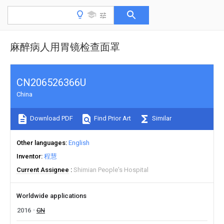
麻醉病人用胃镜检查面罩
CN206526366U
China
Download PDF
Find Prior Art
Similar
Other languages
English
Inventor
程慧
Current Assignee
Shimian People's Hospital
Worldwide applications
2016
CN