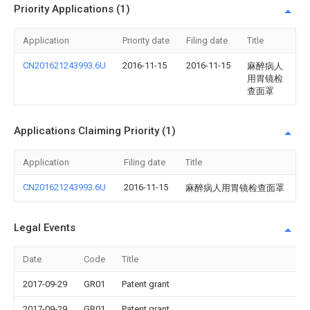
Priority Applications (1)
Application
Priority date
Filing date
Title
CN201621243993.6U
2016-11-15
2016-11-15
麻醉病人
用胃镜检
查面罩
Applications Claiming Priority (1)
Application
Filing date
Title
CN201621243993.6U
2016-11-15
麻醉病人用胃镜检查面罩
Legal Events
Date
Code
Title
2017-09-29
GR01
Patent grant
2017-09-29
GR01
Patent grant