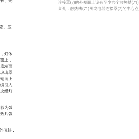
命长、光
连接罩(7)的外侧面上设有至少六个散热槽(71)
盲孔，散热槽(71)围绕电器连接罩(7)的中心
座、压
上，灯体
端面上，
的底端面
，玻璃罩
圆端面上
电缆引入
依次经灯
投影为弧
散热片弧
外倾斜，