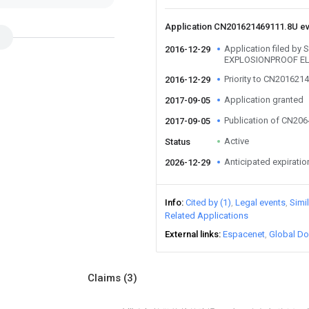
Application CN201621469111.8U e
Application filed b
2016-12-29
EXPLOSIONPROOF EL
Priority to CN201621
2016-12-29
Application granted
2017-09-05
Publication of CN20
2017-09-05
Active
Status
Anticipated expiratio
2026-12-29
Info
Cited by (1)
Legal events
Simi
Related Applications
External links
Espacenet
Global Do
Claims
(3)