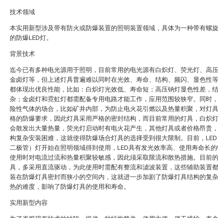
技术领域
本实用新型涉及带有防火或防爆装置的照明装置领域，具体为一种带有螺
的防爆LED灯。
背景技术
迄今已有多种电光源用于照明，目前常用的电光源有白炽灯、荧光灯、高
金卤灯等，但上述灯具普遍难以同时在光效、寿命、结构、频闪、显色性
都体现出优良性能，比如：白炽灯光效低、寿命短；高压钠灯显色性差，
杂；金卤灯和霓虹灯都需配备专用电路才能工作，应用范围较狭窄。同时
险性气体的场合，比如矿井内部，为防止电火花引燃以及热量积聚，对灯
格的防爆要求，因此灯具采用严格的密封结构，而目前常用的灯具，白炽
会散发出大量热量，荧光灯启动时有电火花产生，其他灯具或者价格昂贵
构复杂安装困难，这就使得防爆场合灯具的选择受到很大限制。目前，LED
二极管）灯开始在照明领域得到使用，LED具有发光效率高、使用寿命长的
使用时对电流过流和热量积聚较敏感，因此须采取限流和散热措施。目前的L
具，多采用直流驱动，为此使用时需配有整流和滤波装置，这些辅助装置
装在防爆灯具密封而狭小的空间内，这就进一步加剧了防爆灯具结构的复
热的难度，影响了防爆灯具的使用和寿命。
实用新型内容