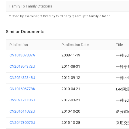
Family To Family Citations
* Cited by examiner, † Cited by third party, ‡ Family to family citation
Similar Documents
Publication
Publication Date
Title
CN101307887A
2008-11-19
一种le
CN201954372U
2011-08-31
一种穿孔
CN202432348U
2012-09-12
一种le
CN101696778A
2010-04-21
Led
CN202171185U
2012-03-21
一种le
CN201611032U
2010-10-20
斜分式l
CN204730075U
2015-10-28
采用交