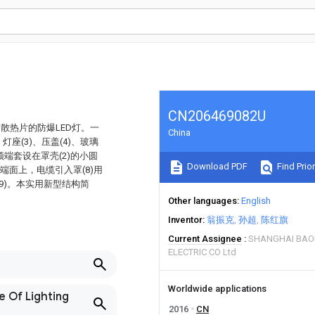
CN206469082U
散热片的防爆LED灯。一
China
座(3)、压盖(4)、玻璃
的顶端套设在罩壳(2)的小圆
Download PDF
Find Prior
圆端面上，电缆引入罩(8)用
9)。本实用新型结构简
Other languages
English
Inventor
翁振克
孙超
陈红旗
Current Assignee
SHANGHAI BAO
ELECTRIC CO Ltd
Worldwide applications
e Of Lighting
2016
CN