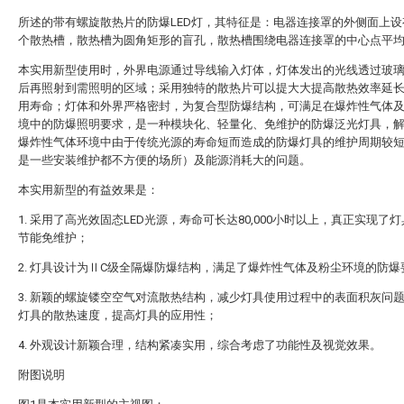
所述的带有螺旋散热片的防爆LED灯，其特征是：电器连接罩的外侧面上设
个散热槽，散热槽为圆角矩形的盲孔，散热槽围绕电器连接罩的中心点平
本实用新型使用时，外界电源通过导线输入灯体，灯体发出的光线透过玻
后再照射到需照明的区域；采用独特的散热片可以提大大提高散热效率延
用寿命；灯体和外界严格密封，为复合型防爆结构，可满足在爆炸性气体
境中的防爆照明要求，是一种模块化、轻量化、免维护的防爆泛光灯具，
爆炸性气体环境中由于传统光源的寿命短而造成的防爆灯具的维护周期较
是一些安装维护都不方便的场所）及能源消耗大的问题。
本实用新型的有益效果是：
1. 采用了高光效固态LED光源，寿命可长达80,000小时以上，真正实现了
节能免维护；
2. 灯具设计为ⅡC级全隔爆防爆结构，满足了爆炸性气体及粉尘环境的防爆
3. 新颖的螺旋镂空空气对流散热结构，减少灯具使用过程中的表面积灰问
灯具的散热速度，提高灯具的应用性；
4. 外观设计新颖合理，结构紧凑实用，综合考虑了功能性及视觉效果。
附图说明