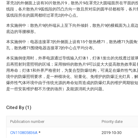
罩壳2的外侧面上设有30片散热片9，散热片9在罩壳2大圆端面所在平面的
线段，各片散热片9弧线段的凹凸方向一致且所对应的圆半径都相等，各片
弧线段所在的圆周都经过罩壳2的中心点。
本实施例中：散热片9的外端从上至下向外倾斜，散热片9的横截面为上底
底边的等腰梯形。
本实施例中：电器连接罩7的外侧面上设有15个散热槽71，散热槽71为圆
孔，散热槽71围绕电器连接罩7的中心点平均分布。
本实施例使用时，外界电源通过导线输入灯体1，灯体1发出的光线透过玻璃
后再照射到需照明的区域；采用独特的散热片9可以提大大提高散热效率延
用寿命；灯体1和外界严格密封，为复合型防爆结构，可满足在爆炸性气体
境中的防爆照明要求，是一种模块化、轻量化、免维护的防爆泛光灯具，
爆炸性气体环境中由于传统光源的寿命短而造成的防爆灯具的维护周期较
是一些安装维护都不方便的场所）及能源消耗大的问题。
Cited By (1)
Publication number
Priority date
CN110805836A
*
2019-10-30