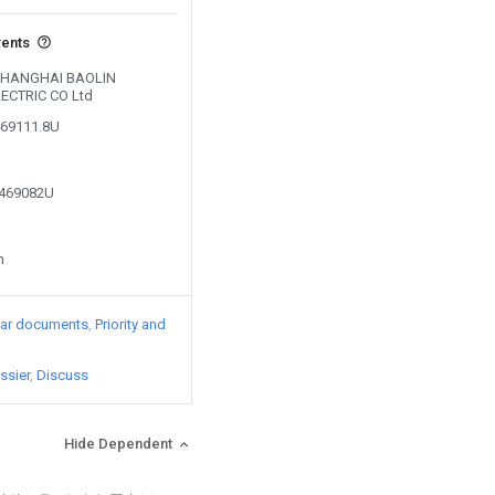
vents
y SHANGHAI BAOLIN
ECTRIC CO Ltd
469111.8U
6469082U
n
lar documents
Priority and
ssier
Discuss
Hide Dependent