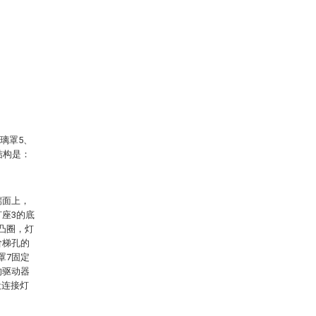
璃罩5、
结构是：
端面上，
灯座3的底
凸圈，灯
阶梯孔的
罩7固定
的驱动器
段连接灯