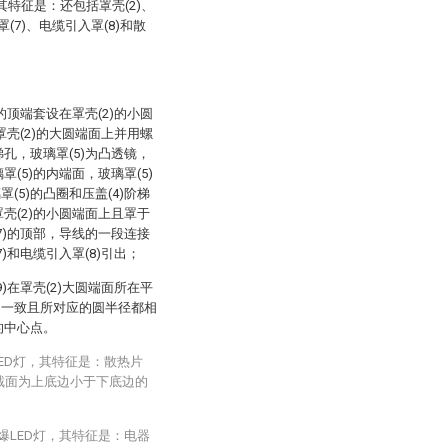
其特征是：还包括罩壳(2)、
罩(7)、电缆引入罩(8)和散
)的顶端套设在罩壳(2)的小圆
于罩壳(2)的大圆端面上并用螺
梯孔，玻璃罩(5)为凸透镜，
罩(5)的内端面，玻璃罩(5)
(5)的凸圈和压盖(4)阶梯
罩壳(2)的小圆端面上且罩于
(7)的顶部，导线的一段连接
7)和电缆引入罩(8)引出；
9)在罩壳(2)大圆端面所在平
向一致且所对应的圆半径都相
的中心点。
LED灯，其特征是：散热片
横截面为上底边小于下底边的
爆LED灯，其特征是：电器