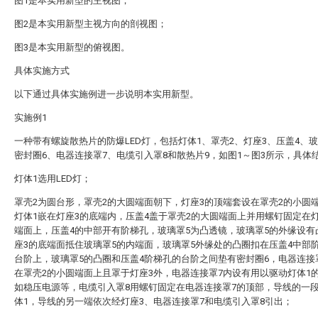
图1是本实用新型的主视图；
图2是本实用新型主视方向的剖视图；
图3是本实用新型的俯视图。
具体实施方式
以下通过具体实施例进一步说明本实用新型。
实施例1
一种带有螺旋散热片的防爆LED灯，包括灯体1、罩壳2、灯座3、压盖4、玻
密封圈6、电器连接罩7、电缆引入罩8和散热片9，如图1～图3所示，具体
灯体1选用LED灯；
罩壳2为圆台形，罩壳2的大圆端面朝下，灯座3的顶端套设在罩壳2的小圆
灯体1嵌在灯座3的底端内，压盖4盖于罩壳2的大圆端面上并用螺钉固定在
端面上，压盖4的中部开有阶梯孔，玻璃罩5为凸透镜，玻璃罩5的外缘设有
座3的底端面抵住玻璃罩5的内端面，玻璃罩5外缘处的凸圈扣在压盖4中部
台阶上，玻璃罩5的凸圈和压盖4阶梯孔的台阶之间垫有密封圈6，电器连接
在罩壳2的小圆端面上且罩于灯座3外，电器连接罩7内设有用以驱动灯体1
如稳压电源等，电缆引入罩8用螺钉固定在电器连接罩7的顶部，导线的一
体1，导线的另一端依次经灯座3、电器连接罩7和电缆引入罩8引出；