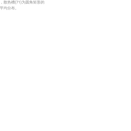
，散热槽(71)为圆角矩形的
点平均分布。