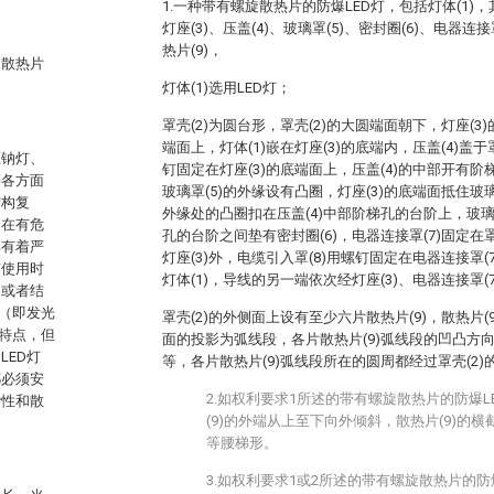
1.一种带有螺旋散热片的防爆LED灯，包括灯体(1)，
灯座(3)、压盖(4)、玻璃罩(5)、密封圈(6)、电器连接
热片(9)，
旋散热片
灯体(1)选用LED灯；
罩壳(2)为圆台形，罩壳(2)的大圆端面朝下，灯座(3
端面上，灯体(1)嵌在灯座(3)的底端内，压盖(4)盖
压钠灯、
钉固定在灯座(3)的底端面上，压盖(4)的中部开有阶
等各方面
玻璃罩(5)的外缘设有凸圈，灯座(3)的底端面抵住玻璃
结构复
外缘处的凸圈扣在压盖(4)中部阶梯孔的台阶上，玻璃罩
，在有危
孔的台阶之间垫有密封圈(6)，电器连接罩(7)固定在
具有着严
灯座(3)外，电缆引入罩(8)用螺钉固定在电器连接罩
灯使用时
灯体(1)，导线的另一端依次经灯座(3)、电器连接罩(
，或者结
（即发光
罩壳(2)的外侧面上设有至少六片散热片(9)，散热片(
特点，但
面的投影为弧线段，各片散热片(9)弧线段的凹凸方
ED灯
等，各片散热片(9)弧线段所在的圆周都经过罩壳(2)
都必须安
2.如权利要求1所述的带有螺旋散热片的防爆
杂性和散
(9)的外端从上至下向外倾斜，散热片(9)的
等腰梯形。
3.如权利要求1或2所述的带有螺旋散热片的防