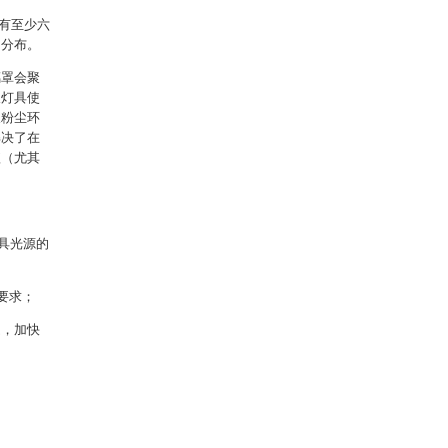
有至少六
均分布。
璃罩会聚
长灯具使
及粉尘环
解决了在
短（尤其
灯具光源的
要求；
题，加快