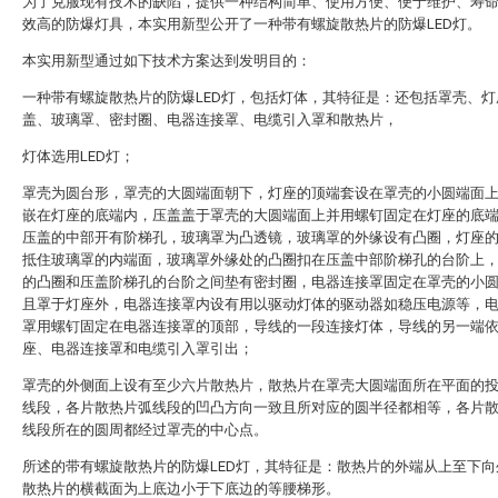
为了克服现有技术的缺陷，提供一种结构简单、使用方便、便于维护、寿
效高的防爆灯具，本实用新型公开了一种带有螺旋散热片的防爆LED灯。
本实用新型通过如下技术方案达到发明目的：
一种带有螺旋散热片的防爆LED灯，包括灯体，其特征是：还包括罩壳、灯
盖、玻璃罩、密封圈、电器连接罩、电缆引入罩和散热片，
灯体选用LED灯；
罩壳为圆台形，罩壳的大圆端面朝下，灯座的顶端套设在罩壳的小圆端面
嵌在灯座的底端内，压盖盖于罩壳的大圆端面上并用螺钉固定在灯座的底
压盖的中部开有阶梯孔，玻璃罩为凸透镜，玻璃罩的外缘设有凸圈，灯座
抵住玻璃罩的内端面，玻璃罩外缘处的凸圈扣在压盖中部阶梯孔的台阶上
的凸圈和压盖阶梯孔的台阶之间垫有密封圈，电器连接罩固定在罩壳的小
且罩于灯座外，电器连接罩内设有用以驱动灯体的驱动器如稳压电源等，
罩用螺钉固定在电器连接罩的顶部，导线的一段连接灯体，导线的另一端
座、电器连接罩和电缆引入罩引出；
罩壳的外侧面上设有至少六片散热片，散热片在罩壳大圆端面所在平面的
线段，各片散热片弧线段的凹凸方向一致且所对应的圆半径都相等，各片
线段所在的圆周都经过罩壳的中心点。
所述的带有螺旋散热片的防爆LED灯，其特征是：散热片的外端从上至下向
散热片的横截面为上底边小于下底边的等腰梯形。