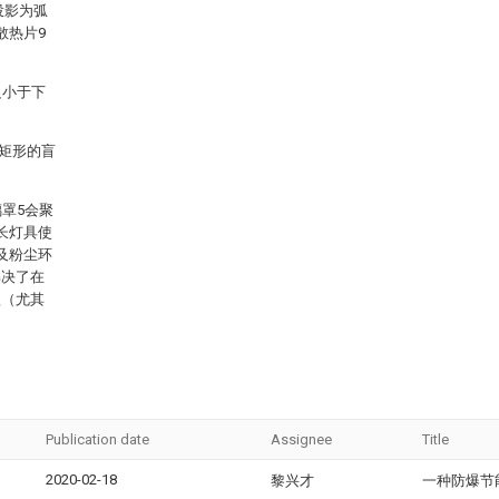
投影为弧
散热片9
边小于下
角矩形的盲
罩5会聚
长灯具使
及粉尘环
解决了在
短（尤其
Publication date
Assignee
Title
2020-02-18
黎兴才
一种防爆节能