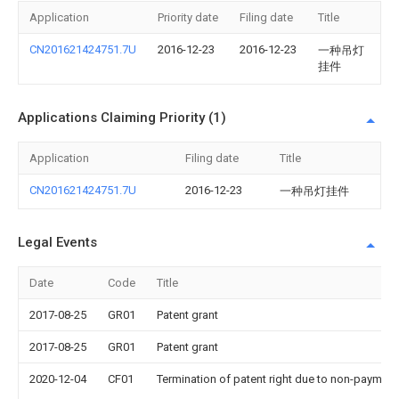
Application
Priority date
Filing date
Title
CN201621424751.7U
2016-12-23
2016-12-23
一种吊灯
挂件
Applications Claiming Priority (1)
Application
Filing date
Title
CN201621424751.7U
2016-12-23
一种吊灯挂件
Legal Events
Date
Code
Title
2017-08-25
GR01
Patent grant
2017-08-25
GR01
Patent grant
2020-12-04
CF01
Termination of patent right due to non-payment