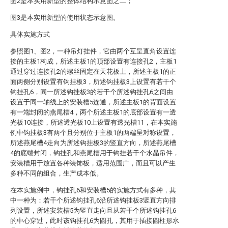
图2是本实用新型的整体结构示意图之二；
图3是本实用新型的使用状态示意图。
具体实施方式
参照图1、图2，一种吊灯挂件，它由两个互呈直角设置连
接的主板1构成，所述主板1的顶部设置有连接孔2，主板1
通过穿过连接孔2的螺丝固定在天花板上，所述主板1的正
面两侧分别设置有钩挂板3，所述钩挂板3上设置有若干个
钩挂孔6，同一所述钩挂板3的若干个所述钩挂孔6之间由
设置于同一轴线上的安装槽5连通，所述主板1的背面设置
有一端封闭的燕尾槽4，两个所述主板1的底部设置有一透
光板10连接，所述透光板10上设置有透光槽11，在本实施
例中钩挂板3有两个且分别位于主板1的两端呈对称设置，
所述燕尾槽4走向为所述钩挂板3的竖直方向，所述燕尾槽
4的底端封闭，钩挂孔和燕尾槽用于钩挂若干个水晶吊件，
安装槽用于放置各种装饰板，适用范围广，而且可以产生
多种不同的组合，生产成本低。
在本实施例中，钩挂孔6和安装槽5的实施方式有多种，其
中一种为：若干个所述钩挂孔6沿所述钩挂板3竖直方向排
列设置，所述安装槽5为竖直走向且从若干个所述钩挂孔6
的中心穿过，此时该钩挂孔6为圆孔，其用于插接圆柱形水