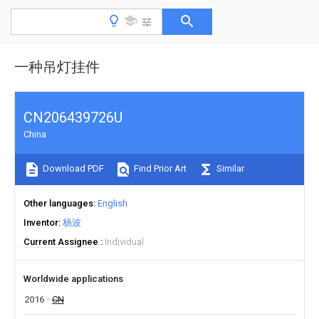
一种吊灯挂件
CN206439726U
China
Download PDF
Find Prior Art
Similar
Other languages
English
Inventor
杨波
Current Assignee
Individual
Worldwide applications
2016
CN