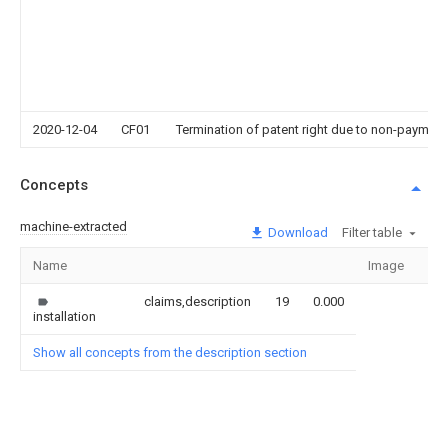
2020-12-04
CF01
Termination of patent right due to non-payment
Concepts
machine-extracted
Download
Filter table
Name
Image
Sec
claims,description
19
0.000
installation
Show all concepts from the description section