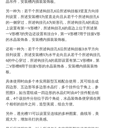
晶吊件，安装槽内插装装饰板。
另一种为：若干个所述钩挂孔6沿所述钩挂板3竖直方向排
列设置，所述安装槽5为竖直走向且从若干个所述钩挂孔6
的一侧穿过，所述钩挂孔6为矩形孔，所述钩挂孔6的底边
上设置有第一V形槽7，所述钩挂孔6的底边上位于所述第
一V形槽7的旁边还设置有挂台9，第一V形槽7用于挂接V形
的水晶装饰条，安装槽内插装装饰板。
还有一种为：若干个所述钩挂孔6沿所述钩挂板3水平方向
排列设置，所述安装槽5为水平走向且从若干个所述钩挂孔
6的中心穿过，所述钩挂孔6的底部设置有第二V形槽8，第
二V形槽8用于挂接V形的水晶装饰条，安装槽内插装装饰
板。
具体使用时由多个本实用新型互相配合使用，其可组合成
四边形、五边形等多边形水晶灯，多个挂件位于角上，参
照图3，如当需组成一四边形的水晶灯时由4个挂件配合组
成，4个该挂件分别位于四个角处，水晶装饰条便穿插在两
个相邻的挂件之间，造型美观，组合方便。
另外，透光槽11可以设置呈连续的多种图案、曲线等，美
观大方，增加吊灯的美感。