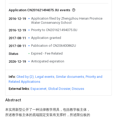
Application CN201621494075.0U events
Application filed by Zhengzhou Henan Province
2016-12-19
Water Conservancy School
Priority to CN201621494075.0U
2016-12-19
Application granted
2017-08-11
Publication of CN206400862U
2017-08-11
Expired - Fee Related
Status
Anticipated expiration
2026-12-19
Info
Cited by (2)
Legal events
Similar documents
Priority and
Related Applications
External links
Espacenet
Global Dossier
Discuss
Abstract
本实用新型公开了一种法律教学用具，包括教学板主体，
所述教学板主体的底端固定安装有支撑杆，所述限位板的