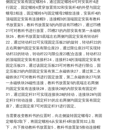
侧固定安装有固定螺栓6，通过固定螺栓6可对安装杆4进
行固定，固定螺栓6贯穿放置筒32和安装杆4的外壁与固定
螺母2相连，固定螺栓6与固定螺母2螺纹连接，安装杆4的
顶端固定安装有连接帽3，连接帽3的顶端固定安装有教科
书放置架5，教科书放置架5的内部设有凹槽21，通过凹槽
21可对教科书进行放置，凹槽21的内部安装有第一永磁铁
块26，教科书放置架5底端左右两侧均固定安装有转动杆
22，通过转动杆22可实现固定压板25的旋转，转动杆22的
左右两侧均固定安装有限位座23，通过限位座23可实现转
动杆22的转动，转动杆22与限位座23配合连接，转动杆22
的顶端固定安装有连接杆24，连接杆24的顶端固定安装有
固定压板25，通过该固定压板25可对教科书进行限位，固
定压板25的内部固定安装有第二永磁铁块27，通过第二永
磁铁块27可对教科书进行固定放置，第二永磁铁块27与第
一永磁铁块26磁性连接，教科书放置架5的底端左右两侧
均固定安装有连接块28，连接块28的内部安装有固定杆
31，通过固定杆31可实现连接块28的转动，连接块28与固
定杆31转动连接，固定杆31的左右两侧均固定安装有固定
座7，通过固定座7可对固定杆31进行固定。
当需要改变教科书的位置时，向左侧旋转固定螺母2，将固
定螺母2取下，将固定螺栓6从安装杆4和放置筒32上取
下，向下推动教科书放置架5，教科书放置架5推动连接帽