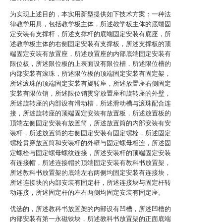
为实现上述目的，本实用新型提供如下技术方案：一种法
律教学用具，包括教学板主体，所述教学板主体的底端固
定安装有支撑杆，所述支撑杆的底端固定安装有底座，所
述教学板主体的右侧固定安装有支撑板，所述支撑板的顶
端固定安装有放置座，所述放置座的内部底端固定安装有
限位板，所述限位板的上表面设有限位槽，所述限位槽的
内部安装有滚珠，所述限位板的顶端固定安装有固定架，
所述滚珠的顶端固定安装有旋转座，所述放置座右侧固定
安装有限位销，所述限位销贯穿放置座和旋转座的外壁，
所述旋转座的内部设有滑动槽，所述滑动槽与滚珠配合连
接，所述旋转座的顶端固定安装有放置板，所述放置板的
顶端左侧固定安装有放置筒，所述放置筒的内部安装有安
装杆，所述放置筒的右侧固定安装有固定螺栓，所述固定
螺栓贯穿放置筒和安装杆的外壁与固定螺母相连，所述固
定螺栓与固定螺母螺纹连接，所述安装杆的顶端固定安装
有连接帽，所述连接帽的顶端固定安装有教科书放置架，
所述教科书放置架的底端左右两侧均固定安装有连接块，
所述连接块的内部安装有固定杆，所述连接块与固定杆转
动连接，所述固定杆的左右两侧均固定安装有固定座。
优选的，所述教科书放置架的内部设有凹槽，所述凹槽的
内部安装有第一永磁铁块，所述教科书放置架的正面底端