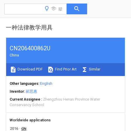
一种法律教学用具
CN206400862U
China
Download PDF
Find Prior Art
Similar
Other languages
English
Inventor
郝思惠
Current Assignee
Zhengzhou Henan Province Water
Conservancy School
Worldwide applications
2016
CN