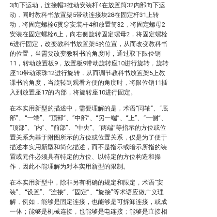
3向下运动，连接帽3推动安装杆4在放置筒32内部向下运
动，同时教科书放置架5带动连接块28在固定杆31上转
动，将固定螺栓6贯穿安装杆4和放置筒32，将固定螺母2
安装在固定螺栓6上，向右侧旋转固定螺母2，将固定螺栓
6进行固定，改变教科书放置架5的位置，从而改变教科书
的位置，当需要改变教科书的角度时，通过取下限位销
11，转动放置板9，放置板9带动旋转座10进行旋转，旋转
座10带动滚珠12进行旋转，从而调节教科书放置架5上教
课书的角度，当旋转到观看方便的角度时，将限位销11插
入到放置座17的内部，将旋转座10进行固定。
在本实用新型的描述中，需要理解的是，术语“同轴”、“底
部”、“一端”、“顶部”、“中部”、“另一端”、“上”、“一侧”、
“顶部”、“内”、“前部”、“中央”、“两端”等指示的方位或位
置关系为基于附图所示的方位或位置关系，仅是为了便于
描述本实用新型和简化描述，而不是指示或暗示所指的装
置或元件必须具有特定的方位、以特定的方位构造和操
作，因此不能理解为对本实用新型的限制。
在本实用新型中，除非另有明确的规定和限定，术语“安
装”、“设置”、“连接”、“固定”、“旋接”等术语应做广义理
解，例如，能够是固定连接，也能够是可拆卸连接，或成
一体；能够是机械连接，也能够是电连接；能够是直接相