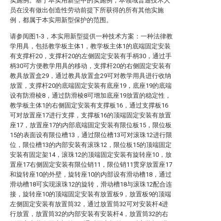
实施例。基于本实用新型中的实施例，本领域普通技术人
员在没有做出创造性劳动前提下所获得的所有其他实施
例，都属于本实用新型保护的范围。
请参阅图1-3，本实用新型提供一种技术方案：一种法律教
学用具，包括教学板主体1，教学板主体1的底端固定安装
有支撑杆20，支撑杆20的左侧固定安装有手柄30，通过手
柄30可方便教学用具的移动，支撑杆20的右侧固定安装有
教具放置盒29，通过教具放置盒29可对教学用具进行收纳
放置，支撑杆20的底端固定安装有底座19，底座19的底端
设有防滑棱8，通过防滑棱8可增加底座19放置的稳定性，
教学板主体1的右侧固定安装有支撑板16，通过支撑板16
可对放置座17进行支撑，支撑板16的顶端固定安装有放置
座17，放置座17的内部底端固定安装有限位板15，限位板
15的表面设有限位槽13，通过限位槽13可对滚珠12进行限
位，限位槽13的内部安装有滚珠12，限位板15的顶端固定
安装有固定架14，滚珠12的顶端固定安装有旋转座10，放
置座17右侧固定安装有限位销11，限位销11贯穿放置座17
和旋转座10的外壁，旋转座10的内部设有滑动槽18，通过
滑动槽18可实现滚珠12的旋转，滑动槽18与滚珠12配合连
接，旋转座10的顶端固定安装有放置板9，放置板9的顶端
左侧固定安装有放置筒32，通过放置筒32可对安装杆4进
行放置，放置筒32的内部安装有安装杆4，放置筒32的右