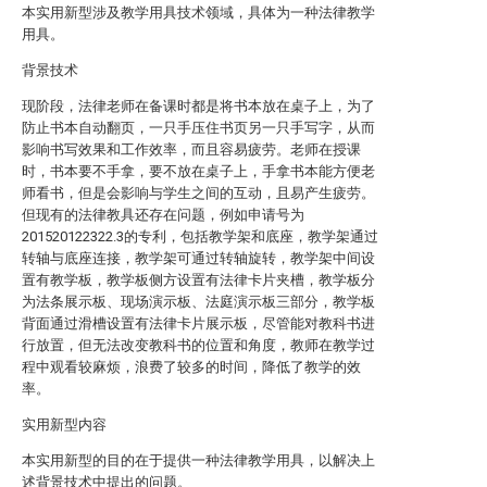
本实用新型涉及教学用具技术领域，具体为一种法律教学
用具。
背景技术
现阶段，法律老师在备课时都是将书本放在桌子上，为了
防止书本自动翻页，一只手压住书页另一只手写字，从而
影响书写效果和工作效率，而且容易疲劳。老师在授课
时，书本要不手拿，要不放在桌子上，手拿书本能方便老
师看书，但是会影响与学生之间的互动，且易产生疲劳。
但现有的法律教具还存在问题，例如申请号为
201520122322.3的专利，包括教学架和底座，教学架通过
转轴与底座连接，教学架可通过转轴旋转，教学架中间设
置有教学板，教学板侧方设置有法律卡片夹槽，教学板分
为法条展示板、现场演示板、法庭演示板三部分，教学板
背面通过滑槽设置有法律卡片展示板，尽管能对教科书进
行放置，但无法改变教科书的位置和角度，教师在教学过
程中观看较麻烦，浪费了较多的时间，降低了教学的效
率。
实用新型内容
本实用新型的目的在于提供一种法律教学用具，以解决上
述背景技术中提出的问题。