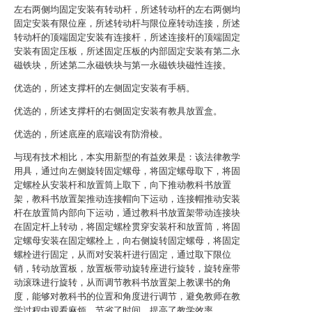
左右两侧均固定安装有转动杆，所述转动杆的左右两侧均
固定安装有限位座，所述转动杆与限位座转动连接，所述
转动杆的顶端固定安装有连接杆，所述连接杆的顶端固定
安装有固定压板，所述固定压板的内部固定安装有第二永
磁铁块，所述第二永磁铁块与第一永磁铁块磁性连接。
优选的，所述支撑杆的左侧固定安装有手柄。
优选的，所述支撑杆的右侧固定安装有教具放置盒。
优选的，所述底座的底端设有防滑棱。
与现有技术相比，本实用新型的有益效果是：该法律教学
用具，通过向左侧旋转固定螺母，将固定螺母取下，将固
定螺栓从安装杆和放置筒上取下，向下推动教科书放置
架，教科书放置架推动连接帽向下运动，连接帽推动安装
杆在放置筒内部向下运动，通过教科书放置架带动连接块
在固定杆上转动，将固定螺栓贯穿安装杆和放置筒，将固
定螺母安装在固定螺栓上，向右侧旋转固定螺母，将固定
螺栓进行固定，从而对安装杆进行固定，通过取下限位
销，转动放置板，放置板带动旋转座进行旋转，旋转座带
动滚珠进行旋转，从而调节教科书放置架上教课书的角
度，能够对教科书的位置和角度进行调节，避免教师在教
学过程中观看麻烦，节省了时间，提高了教学效率。