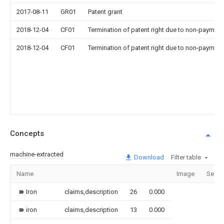
2017-08-11
GR01
Patent grant
2018-12-04
CF01
Termination of patent right due to non-payment
2018-12-04
CF01
Termination of patent right due to non-payment
Concepts
machine-extracted
Download
Filter table
Name
Image
Secti
Iron
claims,description
26
0.000
iron
claims,description
13
0.000