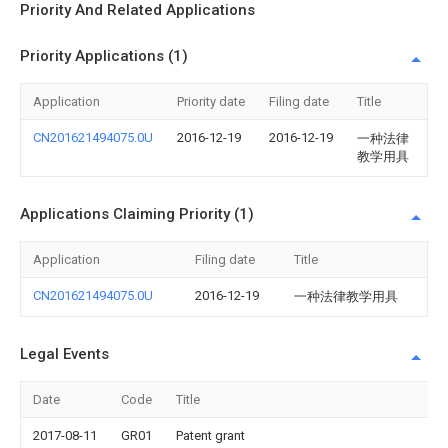
Priority And Related Applications
Priority Applications (1)
Application
Priority date
Filing date
Title
CN201621494075.0U
2016-12-19
2016-12-19
一种法律
教学用具
Applications Claiming Priority (1)
Application
Filing date
Title
CN201621494075.0U
2016-12-19
一种法律教学用具
Legal Events
Date
Code
Title
2017-08-11
GR01
Patent grant