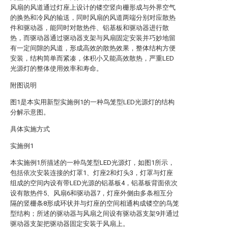
风扇的风道通过灯座上设计的镂空竖向栅形成与外界空气
的换热和冷风的输送，同时风扇的风道两端分别对应散热
件和驱动器，能同时对散热件、铝基板和驱动器进行散
热，而驱动器通过驱动器支架与风扇固定安装并巧妙地留
有一定间隙的风道，形成高效的散热效果，整体结构方便
安装，结构简单而紧凑，体积小又能高效散热，严重LED
光源灯的整体使用效率和寿命。
附图说明
图1是本实用新型实施例1的一种鸟笼型LED光源灯的结构
分解示意图。
具体实施方式
实施例1
本实施例1所描述的一种鸟笼型LED光源灯，如图1所示，
包括依次安装连接的灯罩1、灯座2和灯头3，灯罩与灯座
组成的空间内设有带LED光源的铝基板4，铝基板背面依次
设有散热件5、风扇6和驱动器7，灯座外侧由多条相互分
隔的竖栅条8形成环状并与灯座的空间相通构成镂空的鸟笼
型结构；所述的驱动器与风扇之间设有驱动器支架9并通过
驱动器支架把驱动器固定安装于风扇上。