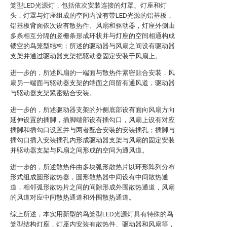
笼型LED光源灯，包括依次安装连接的灯罩、灯座和灯
头，灯罩与灯座组成的空间内设有带LED光源的铝基板，
铝基板背面依次设有散热件、风扇和驱动器，灯座外侧由
多条相互分隔的竖栅条形成环状并与灯座的空间相通构成
镂空的鸟笼型结构；所述的驱动器与风扇之间设有驱动器
支架并通过驱动器支架把驱动器固定安装于风扇上。
进一步的，所述风扇的一端面与散热件紧密贴合安装，风
扇另一端面与驱动器支架的端面之间留有通风道，驱动器
与驱动器支架紧密贴合安装。
进一步的，所述驱动器支架的外侧底部设有面向风扇方向
延伸设置的插脚，插脚端部设有插勾口，风扇上设有对应
插脚和插勾口设置并与两者配合安装的安装插孔；插脚与
插勾口插入安装插孔内形成驱动器支架与风扇的固定安装
并驱动器支架与风扇之间形成的空间为通风道。
进一步的，所述散热件由多块弧形散热片以环形阵列分布
形式组成圆形散热器，圆形散热器中间设有中间散热通
道，相邻弧形散热片之间的间隙形成外围散热通道，风扇
的风道对应中间散热通道和外围散热通道。
综上所述，本实用新型的鸟笼型LED光源灯具有特殊的鸟
笼型结构灯座，灯座内安装有散热件、驱动器和风扇等，