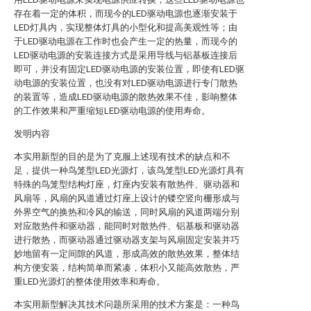
存在着一定的体积，而现今的LED驱动电源也逐渐安装于
LED灯具内，实现整体灯具的小型化和提高美观性等；由
于LED驱动电源在工作时也会产生一定的热量，而现今的
LED驱动电源的安装连接方式是采用导线与铝基板连接后
即可，并没有固定LED驱动电源的安装位置，即使有LED驱
动电源的安装位置，也没有对LED驱动电源进行专门散热
的装置等，造成LED驱动电源的散热效果不佳，影响整体
的工作效果和严重缩短LED驱动电源的使用寿命。
发明内容
本实用新型的目的是为了克服上述现有技术的缺点和不
足，提供一种鸟笼型LED光源灯，该鸟笼型LED光源灯具有
特殊的鸟笼型结构灯座，灯座内安装有散热件、驱动器和
风扇等，风扇的风道通过灯座上设计的镂空竖向栅形成与
外界空气的换热和冷风的输送，同时风扇的风道两端分别
对应散热件和驱动器，能同时对散热件、铝基板和驱动器
进行散热，而驱动器通过驱动器支架与风扇固定安装并巧
妙地留有一定间隙的风道，形成高效的散热效果，整体结
构方便安装，结构简单而紧凑，体积小又能高效散热，严
重LED光源灯的整体使用效率和寿命。
本实用新型解决其技术问题所采用的技术方案是：一种鸟