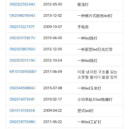
CN202253244U
2012-05-30
吸顶灯
CN204829364U
2015-12-02
一种鳍片式散热led灯
CN201322197Y
2009-10-07
手电筒
CN202972827U
2013-06-05
一种led路灯
CN202580763U
2012-12-05
一种新型led日光灯管
CN202501319U
2012-10-24
一种led路灯
KR101039556B1
2011-06-09
이중 냉각핀 구조를 갖는
소켓형 엘이디 발광 장치
CN204459884U
2015-07-08
一种led玉米灯
CN201407534Y
2010-02-17
小功率贴片led格栅灯
CN101413633A
2009-04-22
壁式led灯
CN201875548U
2011-06-22
一种led工矿灯