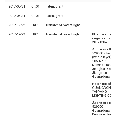
2017-05-31
GR01
Patent grant
2017-05-31
GR01
Patent grant
2017-12-22
TR01
Transfer of patent right
2017-12-22
TR01
Transfer of patent right
Effective date 
registration
:
20171204
Address after
:
529000 4 layers
(whole layer), N
105, No. 1,
Nanshan Road,
Jianghai District
Jiangmen,
Guangdong
Patentee after
GUANGDONG
YANYANG
LIGHTING CO.,LT
Address befor
529000
Guangdong
Province, Jian