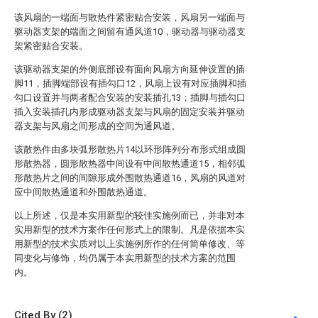
该风扇的一端面与散热件紧密贴合安装，风扇另一端面与
驱动器支架的端面之间留有通风道10，驱动器与驱动器支
架紧密贴合安装。
该驱动器支架的外侧底部设有面向风扇方向延伸设置的插
脚11，插脚端部设有插勾口12，风扇上设有对应插脚和插
勾口设置并与两者配合安装的安装插孔13；插脚与插勾口
插入安装插孔内形成驱动器支架与风扇的固定安装并驱动
器支架与风扇之间形成的空间为通风道。
该散热件由多块弧形散热片14以环形阵列分布形式组成圆
形散热器，圆形散热器中间设有中间散热通道15，相邻弧
形散热片之间的间隙形成外围散热通道16，风扇的风道对
应中间散热通道和外围散热通道。
以上所述，仅是本实用新型的较佳实施例而已，并非对本
实用新型的技术方案作任何形式上的限制。凡是依据本实
用新型的技术实质对以上实施例所作的任何简单修改、等
同变化与修饰，均仍属于本实用新型的技术方案的范围
内。
Cited By (2)