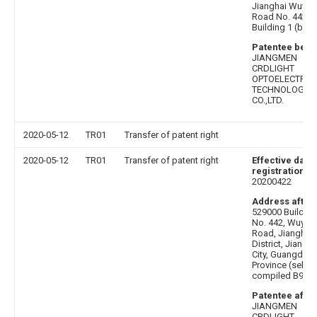
Jianghai Wuyi
Road No. 442
Building 1 (by A
Patentee befo
JIANGMEN
CRDLIGHT
OPTOELECTRON
TECHNOLOGY
CO.,LTD.
2020-05-12
TR01
Transfer of patent right
2020-05-12
TR01
Transfer of patent right
Effective date 
registration
:
20200422
Address after
:
529000 Building
No. 442, Wuyi
Road, Jianghai
District, Jiang
City, Guangdon
Province (self
compiled B9)
Patentee after
JIANGMEN
CRDLIGHT