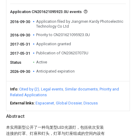
Application CN201621095923.0U events
Application filed by Jiangmen Kardy Photoelectric
2016-09-30
Technology Co Ltd
Priority to CN201621095923.0U
2016-09-30
Application granted
2017-05-31
Publication of CN206207073U
2017-05-31
Active
Status
Anticipated expiration
2026-09-30
Info
Cited by (2)
Legal events
Similar documents
Priority and
Related Applications
External links
Espacenet
Global Dossier
Discuss
Abstract
本实用新型公开了一种鸟笼型LED光源灯，包括依次安装
连接的灯罩、灯座和灯头，灯罩与灯座组成的空间内设有