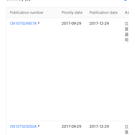
Publication number
Priority date
Publication date
Assi
CN107524937A
*
2017-09-29
2017-12-29
江门
亚照
器有
司
CN107525053A
*
2017-09-29
2017-12-29
江门
亚照