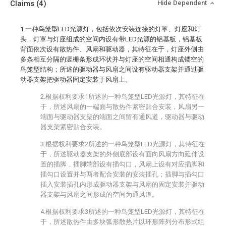
Claims
(4)
Hide Dependent
1.一种鸟笼型LED光源灯，包括依次安装连接的灯罩、灯座和灯
头，灯罩与灯座组成的空间内设有带LED光源的铝基板，铝基板
背面依次设有散热件、风扇和驱动器，其特征在于，灯座外侧由
多条相互分隔的竖栅条形成环状并与灯座的空间相通构成镂空的
鸟笼型结构；所述的驱动器与风扇之间设有驱动器支架并通过驱
动器支架把驱动器固定安装于风扇上。
2.根据权利要求1所述的一种鸟笼型LED光源灯，其特征在
于，所述风扇的一端面与散热件紧密贴合安装，风扇另一
端面与驱动器支架的端面之间留有通风道，驱动器与驱动
器支架紧密贴合安装。
3.根据权利要求2所述的一种鸟笼型LED光源灯，其特征在
于，所述驱动器支架的外侧底部设有面向风扇方向延伸设
置的插脚，插脚端部设有插勾口，风扇上设有对应插脚和
插勾口设置并与两者配合安装的安装插孔；插脚与插勾口
插入安装插孔内形成驱动器支架与风扇的固定安装并驱动
器支架与风扇之间形成的空间为通风道。
4.根据权利要求3所述的一种鸟笼型LED光源灯，其特征在
于，所述散热件由多块弧形散热片以环形阵列分布形式组