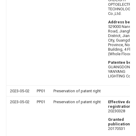
OPTOELECTRON
TECHNOLOGY
Co.,Ltd.
Address befor
529000 Nansha
Road, Jianghai
District, Jiang
City, Guangdon
Province, No. 10
Building, 4 Floo
(Whole Floor)
Patentee befo
GUANGDONG
YANYANG
LIGHTING Co.,Lt
2023-05-02
PP01
Preservation of patent right
2023-05-02
PP01
Preservation of patent right
Effective date 
registration
:
20230328
Granted
publication da
20170531