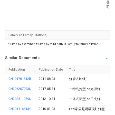
器有
司
Family To Family Citations
* Cited by examiner, † Cited by third party, ‡ Family to family citation
Similar Documents
Publication
Publication Date
Title
CN101761812B
2011-08-03
灯管式led灯
CN206207073U
2017-05-31
一种鸟笼型led光源灯
CN202511069U
2012-10-31
一体式新型led日光灯
CN201416813Y
2010-03-03
Led家居照明吸顶灯灯盘