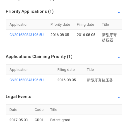
Priority Applications (1)
Application
Priority date
Filing date
Title
CN201620843196.5U
2016-08-05
2016-08-05
新型牙膏
挤压器
Applications Claiming Priority (1)
Application
Filing date
Title
CN201620843196.5U
2016-08-05
新型牙膏挤压器
Legal Events
Date
Code
Title
2017-05-03
GR01
Patent grant