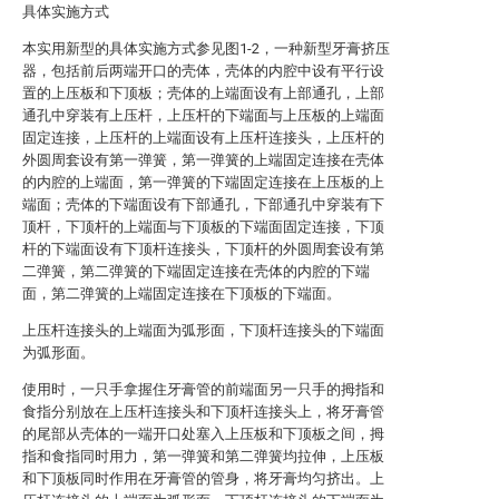
具体实施方式
本实用新型的具体实施方式参见图1-2，一种新型牙膏挤压
器，包括前后两端开口的壳体，壳体的内腔中设有平行设
置的上压板和下顶板；壳体的上端面设有上部通孔，上部
通孔中穿装有上压杆，上压杆的下端面与上压板的上端面
固定连接，上压杆的上端面设有上压杆连接头，上压杆的
外圆周套设有第一弹簧，第一弹簧的上端固定连接在壳体
的内腔的上端面，第一弹簧的下端固定连接在上压板的上
端面；壳体的下端面设有下部通孔，下部通孔中穿装有下
顶杆，下顶杆的上端面与下顶板的下端面固定连接，下顶
杆的下端面设有下顶杆连接头，下顶杆的外圆周套设有第
二弹簧，第二弹簧的下端固定连接在壳体的内腔的下端
面，第二弹簧的上端固定连接在下顶板的下端面。
上压杆连接头的上端面为弧形面，下顶杆连接头的下端面
为弧形面。
使用时，一只手拿握住牙膏管的前端面另一只手的拇指和
食指分别放在上压杆连接头和下顶杆连接头上，将牙膏管
的尾部从壳体的一端开口处塞入上压板和下顶板之间，拇
指和食指同时用力，第一弹簧和第二弹簧均拉伸，上压板
和下顶板同时作用在牙膏管的管身，将牙膏均匀挤出。上