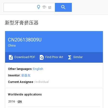
新型牙膏挤压器
CN206138009U
China
Download PDF
Find Prior Art
Similar
Other languages
English
Inventor
柴森友
Current Assignee
Individual
Worldwide applications
2016
CN