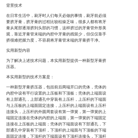
背景技术
在日常生活中，刷牙时人们每天必做的事情，刷牙前必须
要挤牙膏，挤牙膏的过程比较枯燥乏味，很多人都有将牙
膏从尾部逐渐挤到头部的习惯，这样挤过的牙膏管外形美
观，靠近牙膏管末端的内腔中牙膏的残留少，但仅仅靠手
挤很难把握力度，不容易将牙膏管末端的牙膏挤干净。
实用新型内容
为了解决上述技术问题，本实用新型提供一种新型牙膏挤
压器。
本实用新型的技术方案是：
一种新型牙膏挤压器，包括前后两端开口的壳体，壳体的
内腔中设有平行设置的上压板和下顶板；壳体的上端面设
有上部通孔，上部通孔中穿装有上压杆，上压杆的下端面
与上压板的上端面固定连接，上压杆的上端面设有上压杆
连接头，上压杆的外圆周套设有第一弹簧，第一弹簧的上
端固定连接在壳体的内腔的上端面，第一弹簧的下端固定
连接在上压板的上端面；壳体的下端面设有下部通孔，下
部通孔中穿装有下顶杆，下顶杆的上端面与下顶板的下端
面固定连接，下顶杆的下端面设有下顶杆连接头，下顶杆