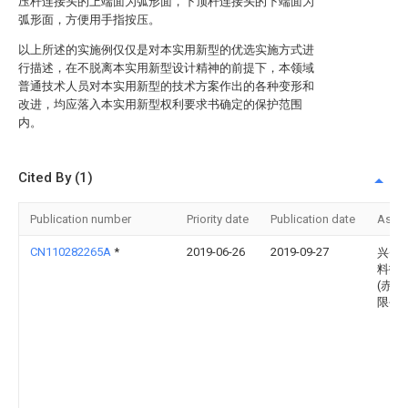
压杆连接头的上端面为弧形面，下顶杆连接头的下端面为
弧形面，方便用手指按压。
以上所述的实施例仅仅是对本实用新型的优选实施方式进
行描述，在不脱离本实用新型设计精神的前提下，本领域
普通技术人员对本实用新型的技术方案作出的各种变形和
改进，均应落入本实用新型权利要求书确定的保护范围
内。
Cited By (1)
Publication number
Priority date
Publication date
Assi
CN110282265A
*
2019-06-26
2019-09-27
兴肇
料技
(赤壁
限公